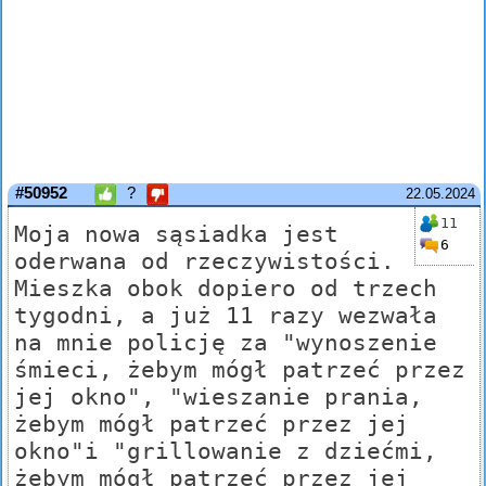
#50952
?
22.05.2024
11
Moja nowa sąsiadka jest
6
oderwana od rzeczywistości.
Mieszka obok dopiero od trzech
tygodni, a już 11 razy wezwała
na mnie policję za "wynoszenie
śmieci, żebym mógł patrzeć przez
jej okno", "wieszanie prania,
żebym mógł patrzeć przez jej
okno"i "grillowanie z dziećmi,
żebym mógł patrzeć przez jej