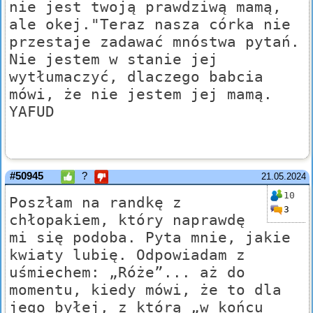
nie jest twoją prawdziwą mamą,
ale okej."Teraz nasza córka nie
przestaje zadawać mnóstwa pytań.
Nie jestem w stanie jej
wytłumaczyć, dlaczego babcia
mówi, że nie jestem jej mamą.
YAFUD
#50945
?
21.05.2024
10
Poszłam na randkę z
3
chłopakiem, który naprawdę
mi się podoba. Pyta mnie, jakie
kwiaty lubię. Odpowiadam z
uśmiechem: „Róże”... aż do
momentu, kiedy mówi, że to dla
jego byłej, z którą „w końcu