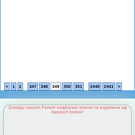
...
...
<
1
2
347
348
349
350
351
2440
2441
>
Zostając naszym Fanem zwiększasz szanse na pojawienie się
lepszych historii!