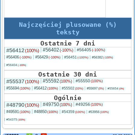
Najczęściej plusowane (%)
teksty
Ostatnie 7 dni
#56412
#56402
#56405
(100%)
(-100%)
(-100%)
#56406
#56429
#56451
(-100%)
(-100%)
#56382
(-100%)
(-100%)
#56404
(-100%)
Ostatnie 30 dni
#55537
#55592
#55550
(100%)
(100%)
(100%)
#55694
#56412
#55502
(100%)
(100%)
#55697
(33%)
#55654
(0%)
(0%)
Ogólnie
#48790
#49750
#49256
(100%)
(100%)
(100%)
#49591
#48850
#54359
(100%)
(100%)
#53956
(100%)
(100%)
#54375
(100%)