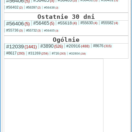
#56406
#56465
#56405
(5)
(5)
(3)
(3)
(3)
#56402
#56397
(2)
#56438
(2)
(2)
Ostatnie 30 dni
#56406
#56465
#55618
#55630
#55582
(5)
(5)
(4)
(4)
(4)
#55736
#55732
(3)
#56405
(3)
(3)
Ogólnie
#12039
#3890
#20916
#8676
(1441)
(526)
(488)
(315)
#8617
#31269
(293)
#716
(258)
#32804
(243)
(216)