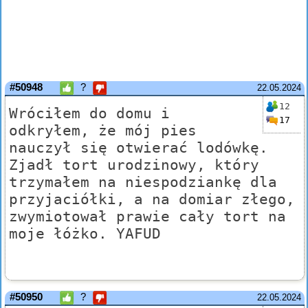
#50948
?
22.05.2024
12
Wróciłem do domu i
17
odkryłem, że mój pies
nauczył się otwierać lodówkę.
Zjadł tort urodzinowy, który
trzymałem na niespodziankę dla
przyjaciółki, a na domiar złego,
zwymiotował prawie cały tort na
moje łóżko. YAFUD
#50950
?
22.05.2024