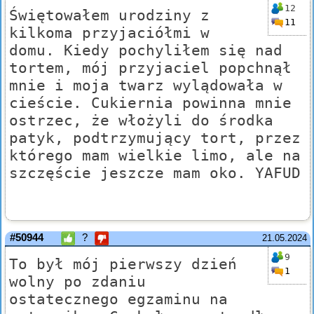
12
Świętowałem urodziny z
11
kilkoma przyjaciółmi w
domu. Kiedy pochyliłem się nad
tortem, mój przyjaciel popchnął
mnie i moja twarz wylądowała w
cieście. Cukiernia powinna mnie
ostrzec, że włożyli do środka
patyk, podtrzymujący tort, przez
którego mam wielkie limo, ale na
szczęście jeszcze mam oko. YAFUD
#50944
?
21.05.2024
9
To był mój pierwszy dzień
1
wolny po zdaniu
ostatecznego egzaminu na