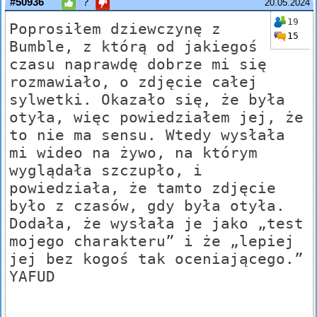
#50936
?
20.05.2024
19
Poprosiłem dziewczynę z
15
Bumble, z którą od jakiegoś
czasu naprawdę dobrze mi się
rozmawiało, o zdjęcie całej
sylwetki. Okazało się, że była
otyła, więc powiedziałem jej, że
to nie ma sensu. Wtedy wysłała
mi wideo na żywo, na którym
wyglądała szczupło, i
powiedziała, że tamto zdjęcie
było z czasów, gdy była otyła.
Dodała, że wysłała je jako „test
mojego charakteru” i że „lepiej
jej bez kogoś tak oceniającego.”
YAFUD