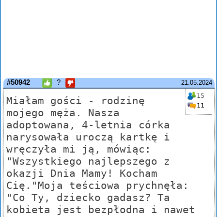
#50942
?
21.05.2024
15
Miałam gości - rodzinę
11
mojego męża. Nasza
adoptowana, 4-letnia córka
narysowała uroczą kartkę i
wręczyła mi ją, mówiąc:
"Wszystkiego najlepszego z
okazji Dnia Mamy! Kocham
Cię."Moja teściowa prychnęła:
"Co Ty, dziecko gadasz? Ta
kobieta jest bezpłodna i nawet