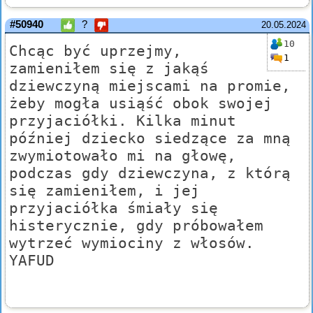
#50940
?
20.05.2024
10
Chcąc być uprzejmy,
1
zamieniłem się z jakąś
dziewczyną miejscami na promie,
żeby mogła usiąść obok swojej
przyjaciółki. Kilka minut
później dziecko siedzące za mną
zwymiotowało mi na głowę,
podczas gdy dziewczyna, z którą
się zamieniłem, i jej
przyjaciółka śmiały się
histerycznie, gdy próbowałem
wytrzeć wymiociny z włosów.
YAFUD