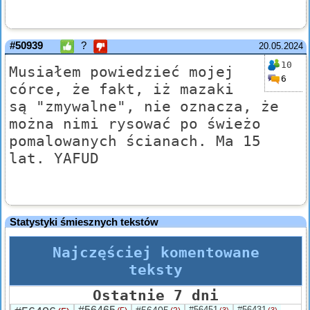
#50939
?
20.05.2024
10
Musiałem powiedzieć mojej
6
córce, że fakt, iż mazaki
są "zmywalne", nie oznacza, że
można nimi rysować po świeżo
pomalowanych ścianach. Ma 15
lat. YAFUD
Statystyki śmiesznych tekstów
Najczęściej komentowane
teksty
Ostatnie 7 dni
#56451
#56431