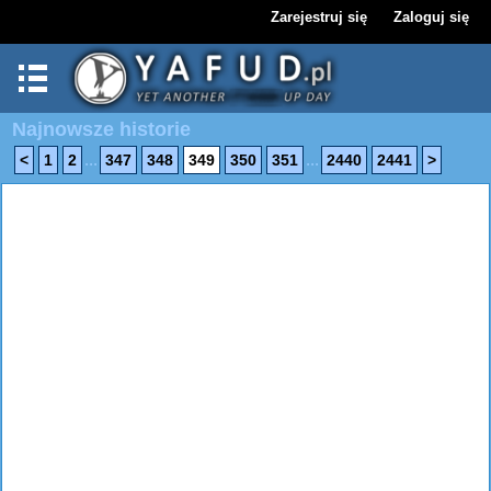
Zarejestruj się
Zaloguj się
Najnowsze historie
...
...
<
1
2
347
348
349
350
351
2440
2441
>