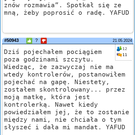
znów rozmawia”. Spotkał się ze
mną, żeby poprosić o radę. YAFUD
#50943
?
21.05.2024
12
Dziś pojechałem pociągiem
11
poza godzinami szczytu.
Wiedząc, że zazwyczaj nie ma
wtedy kontrolerów, postanowiłem
pojechać na gapę. Niestety,
zostałem skontrolowany... przez
moją matkę, która jest
kontrolerką. Nawet kiedy
powiedziałem jej, że to zostanie
między nami, nie chciała o tym
słyszeć i dała mi mandat. YAFUD