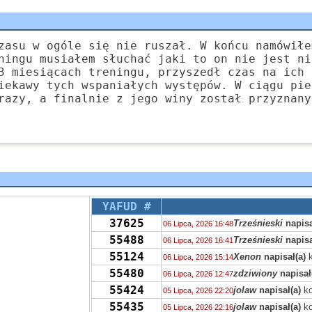
zasu w ogóle się nie ruszał. W końcu namówiłe
ningu musiałem słuchać jaki to on nie jest ni
3 miesiącach treningu, przyszedł czas na ich 
iekawy tych wspaniałych występów. W ciągu pie
razy, a finalnie z jego winy został przyznany
YAFUD #
37625
Trześnieski
napisa
06 Lipca, 2026 16:48
55488
Trześnieski
napisa
06 Lipca, 2026 16:41
55124
Xenon
napisał(a)
k
06 Lipca, 2026 15:14
55480
zdziwiony
napisał
06 Lipca, 2026 12:47
55424
jolaw
napisał(a)
ko
05 Lipca, 2026 22:20
55435
jolaw
napisał(a)
ko
05 Lipca, 2026 22:16