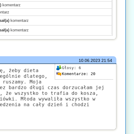
)
komentarz
ntarz
ał(a)
komentarz
ał(a)
komentarz
)
komentarz
)
komentarz
)
komentarz
mentarz
10.06.2023
21:54
(a)
komentarz
Głosy:
6
ę, żeby dieta
Komentarze:
20
komentarz
ególnie dlatego,
 ruszamy. Moja
)
komentarz
ez bardzo długi czas dorzucałam jej
mentarz
, że wszystko to trafia do kosza,
komentarz
iówki. Młoda wywaliła wszystko w
ł(a)
komentarz
edzenia na cały dzień i chodzi