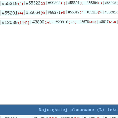
#55319
#55322
#55393
#55391
#55394
#55398
(4)
(2)
(1)
(1)
(1)
(
#55201
#55064
#55271
#55319
#55115
#55091
(4)
(4)
(4)
(4)
(3)
(
#12039
#3890
#20916
#8676
#8617
(1441)
(526)
(399)
(315)
(293)
Najczęściej plusowane (%) teks