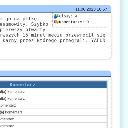
11.06.2023
10:57
Głosy:
4
m go na piłkę.
Komentarze:
9
esamowity. Szybko
pierwszy otwarty
rwszych 15 minut meczu przewrócił się
 karny przez którego przegrali. YAFUD
Komentarz
ł(a)
komentarz
ł(a)
komentarz
omentarz
(a)
komentarz
mentarz
mentarz