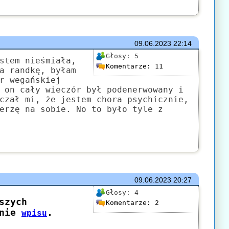
09.06.2023
22:14
Głosy:
5
stem nieśmiała,
Komentarze:
11
a randkę, byłam
r wegańskiej
 on cały wieczór był podenerwowany i
czał mi, że jestem chora psychicznie,
erzę na sobie. No to było tyle z
09.06.2023
20:27
Głosy:
4
Komentarze:
2