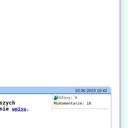
10.06.2023
10:42
Głosy:
6
Komentarze:
10