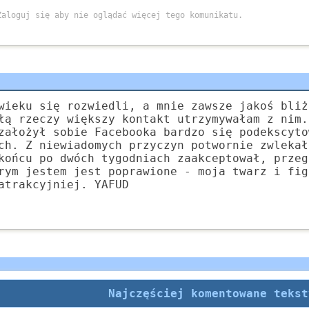
wieku się rozwiedli, a mnie zawsze jakoś bliż
łą rzeczy większy kontakt utrzymywałam z nim.
założył sobie Facebooka bardzo się podekscyto
ch. Z niewiadomych przyczyn potwornie zwlekał
końcu po dwóch tygodniach zaakceptował, przeg
rym jestem jest poprawione - moja twarz i fig
atrakcyjniej. YAFUD
Najczęściej komentowane tekst