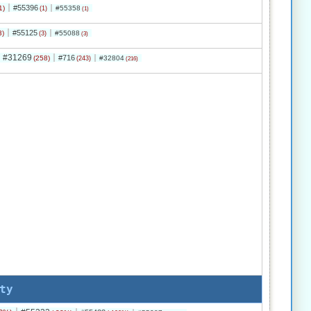
#55396
1)
#55358
(1)
(1)
#55125
3)
#55088
(3)
(3)
#31269
#716
(258)
#32804
(243)
(216)
ty