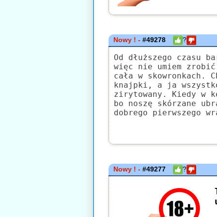
Nowy ! -
#49278
?
Od dłuższego czasu ba
więc nie umiem zrobić
cała w skowronkach. C
knajpki, a ja wszystk
zirytowany. Kiedy w k
bo noszę skórzane ubr
dobrego pierwszego wr
Nowy ! -
#49277
?