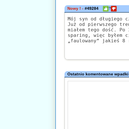
Nowy ! -
#49284
?
Mój syn od długiego c
Już od pierwszego tre
miałem tego dość. Po 
sparing, więc byłem c
„faulowany” jakieś 8 
Ostatnio komentowane wpadki