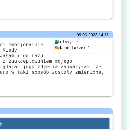
09.06.2023
14:11
Głosy:
5
ej emocjonalnie
Komentarze:
1
 Kiedy
wałam i od razu
 z zaakceptowaniem mojego
lądając jego zdjęcia zauważyłam, że
ura w taki sposób zostały zmienione,
y