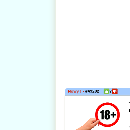
Nowy ! -
#49282
?