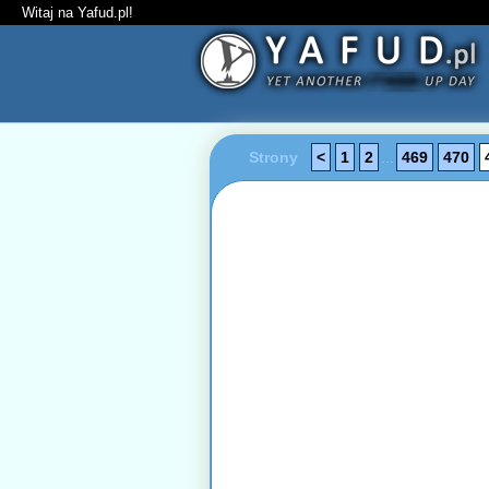
Witaj na Yafud.pl!
Strony
<
1
2
...
469
470