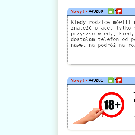
Nowy ! -
#49280
?
Kiedy rodzice mówili 
znaleźć pracę, tylko 
przyszło wtedy, kiedy
dostałam telefon od p
nawet na podróż na ro
Nowy ! -
#49281
?