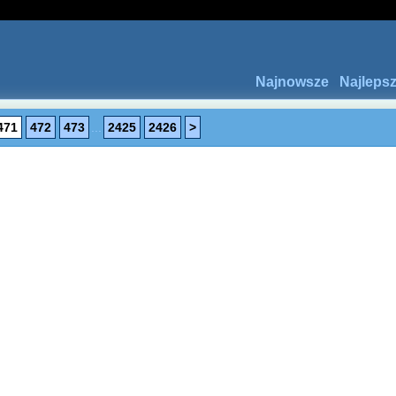
Najnowsze
Najleps
471
472
473
...
2425
2426
>