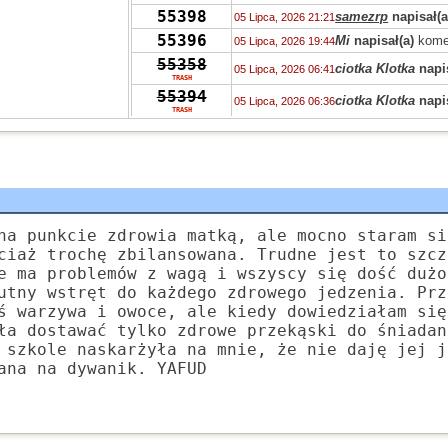
55398
samezrp
napisał(a
05 Lipca, 2026 21:21
55396
Mi
napisał(a)
kome
05 Lipca, 2026 19:44
55358
ciotka Klotka
napis
05 Lipca, 2026 06:41
TRASH
55394
ciotka Klotka
napis
05 Lipca, 2026 06:36
TRASH
55319
Peppone
napisał(a
04 Lipca, 2026 15:04
55393
Peppone
napisał(a
04 Lipca, 2026 15:03
55422
Peppone
napisał(a
04 Lipca, 2026 15:02
55322
wasp
napisał(a)
ko
03 Lipca, 2026 15:31
55322
zdziwiony
napisał
03 Lipca, 2026 10:41
na punkcie zdrowia matką, ale mocno staram si
55319
Grejon
napisał(a)
02 Lipca, 2026 13:57
ciaż trochę zbilansowana. Trudne jest to szcz
55347
e ma problemów z wagą i wszyscy się dość dużo
Bzhevxh
napisał(a
02 Lipca, 2026 11:46
utny wstręt do każdego zdrowego jedzenia. Prz
55319
Alice
napisał(a)
ko
02 Lipca, 2026 10:42
ś warzywa i owoce, ale kiedy dowiedziałam się
55319
Grejon
napisał(a)
02 Lipca, 2026 06:10
ła dostawać tylko zdrowe przekąski do śniadan
55391
Szejk Wave
napisa
01 Lipca, 2026 15:19
 szkole naskarżyła na mnie, że nie daję jej j
ana na dywanik. YAFUD