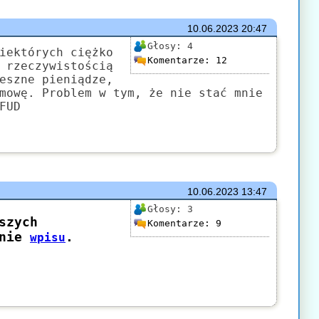
10.06.2023
20:47
Głosy:
4
iektórych ciężko
Komentarze:
12
 rzeczywistością
eszne pieniądze,
mowę. Problem w tym, że nie stać mnie
FUD
10.06.2023
13:47
Głosy:
3
Komentarze:
9