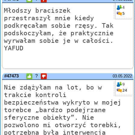
4
Młodszy braciszek
5
przestraszył mnie kiedy
podkręcałam sobie rzęsy. Tak
podskoczyłam, że praktycznie
wyrwałam sobie je w całości.
YAFUD
#47473
?
03.05.2022
9
Nie zdążyłam na lot, bo w
24
trakcie kontroli
bezpieczeństwa wykryto w mojej
torebce „bardzo podejrzane
sferyczne obiekty”. Nie
pozwolono mi otworzyć torebki,
potrzebna była interwencja