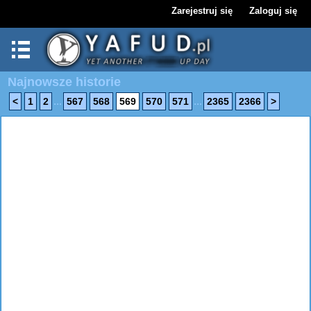
Zarejestruj się
Zaloguj się
Najnowsze historie
...
...
<
1
2
567
568
569
570
571
2365
2366
>