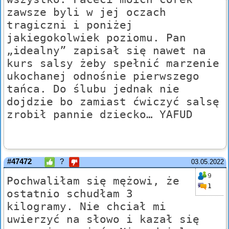
zawsze byli w jej oczach
tragiczni i poniżej
jakiegokolwiek poziomu. Pan
„idealny” zapisał się nawet na
kurs salsy żeby spełnić marzenie
ukochanej odnośnie pierwszego
tańca. Do ślubu jednak nie
dojdzie bo zamiast ćwiczyć salsę
zrobił pannie dziecko… YAFUD
#47472
?
03.05.2022
9
Pochwaliłam się mężowi, że
1
ostatnio schudłam 3
kilogramy. Nie chciał mi
uwierzyć na słowo i kazał się