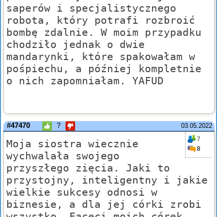
saperów i specjalistycznego
robota, który potrafi rozbroić
bombę zdalnie. W moim przypadku
chodziło jednak o dwie
mandarynki, które spakowałam w
pośpiechu, a później kompletnie
o nich zapomniałam. YAFUD
#47470
?
03.05.2022
7
Moja siostra wiecznie
8
wychwalała swojego
przyszłego zięcia. Jaki to
przystojny, inteligentny i jakie
wielkie sukcesy odnosi w
biznesie, a dla jej córki zrobi
wszystko. Faceci moich córek