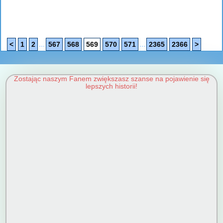
...
...
<
1
2
567
568
569
570
571
2365
2366
>
Zostając naszym Fanem zwiększasz szanse na pojawienie się
lepszych historii!