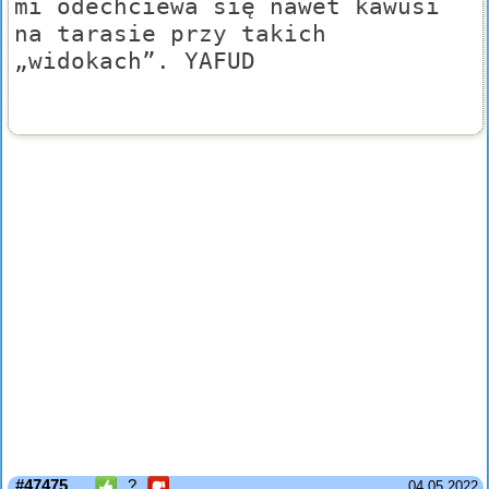
mi odechciewa się nawet kawusi
na tarasie przy takich
„widokach”. YAFUD
#47475
?
04.05.2022