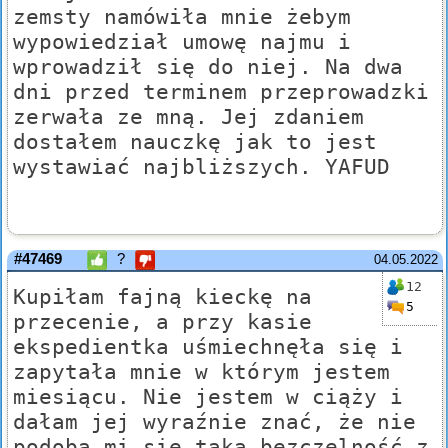
zemsty namówiła mnie żebym
wypowiedział umowę najmu i
wprowadził się do niej. Na dwa
dni przed terminem przeprowadzki
zerwała ze mną. Jej zdaniem
dostałem nauczkę jak to jest
wystawiać najbliższych. YAFUD
#47469
?
04.05.2022
12
Kupiłam fajną kieckę na
5
przecenie, a przy kasie
ekspedientka uśmiechnęła się i
zapytała mnie w którym jestem
miesiącu. Nie jestem w ciąży i
dałam jej wyraźnie znać, że nie
podoba mi się taka bezczelność z