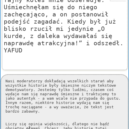
Uśmiechnęłam się do niego
zachęcająco, a on postanowił
podejść zagadać. Kiedy był już
blisko rzucił mi jedynie „O
kurde, z daleka wydawałaś się
naprawdę atrakcyjna!” i odszedł.
YAFUD
Nasi moderatorzy dokładają wszelkich starań aby
wszystkie historie były śmieszne niczym tekstowe
demotywatory. Jesteśmy tylko ludźmi, czasem coś
wydaje nam się naprawdę śmieszne i traktujemy to
jako autentyk - a wam wcale nie przypada do gustu.
Innym razem, niektóre historie wydają nam się
trochę naciągane - a wy uważacie, że tekst jest
bardzo zabawny.
Liczy się opinia większości, dlatego nie bądź
obojętny
głosuj
. Chcesz, żeby historie tutaj