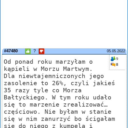
#47480
?
05.05.2022
9
Od ponad roku marzyłam o
8
kąpieli w Morzu Martwym.
Dla niewtajemniczonych jego
zasolenie to 26%, czyli jakieś
35 razy tyle co Morza
Bałtyckiego. W tym roku udało
się to marzenie zrealizować…
częściowo. Nie byłam w stanie
się w nim zanurzyć bo ścigałam
się do niego z kumpelą i