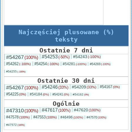
Najczęściej plusowane (%)
teksty
Ostatnie 7 dni
#54267
#54253
#54243
(100%)
(-50%)
(-100%)
#54262
#54254
#54281
(-100%)
(-100%)
#54269
(-100%)
(-100%)
#54255
(-100%)
Ostatnie 30 dni
#54267
#54246
#54209
#54167
(100%)
(33%)
(33%)
(0%)
#54225
#54184
(0%)
#54241
(0%)
#54162
(0%)
(0%)
Ogólnie
#47310
#47617
#47620
(100%)
(100%)
(100%)
#47578
#47553
#46496
(100%)
(100%)
#47570
(100%)
(100%)
#47572
(100%)