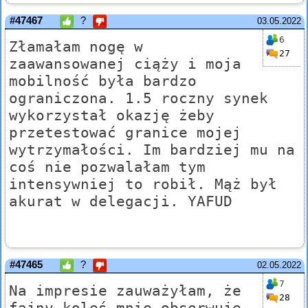
#47467
?
03.05.2022
6
Złamałam nogę w
27
zaawansowanej ciąży i moja
mobilność była bardzo
ograniczona. 1.5 roczny synek
wykorzystał okazję żeby
przetestować granice mojej
wytrzymałości. Im bardziej mu na
coś nie pozwalałam tym
intensywniej to robił. Mąż był
akurat w delegacji. YAFUD
#47465
?
02.05.2022
7
Na impresie zauważyłam, że
28
fajny koleś mnie obserwuje.