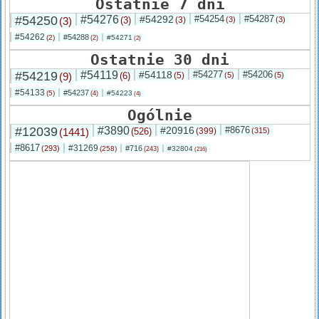
Ostatnie 7 dni
#54250
#54276
#54292
#54254
#54287
(3)
(3)
(3)
(3)
(3)
#54262
#54288
(2)
#54271
(2)
(2)
Ostatnie 30 dni
#54219
#54119
#54118
#54277
#54206
(9)
(6)
(5)
(5)
(5)
#54133
#54237
(5)
#54223
(4)
(4)
Ogólnie
#12039
#3890
#20916
#8676
(1441)
(526)
(399)
(315)
#8617
#31269
(293)
#716
(258)
#32804
(243)
(216)