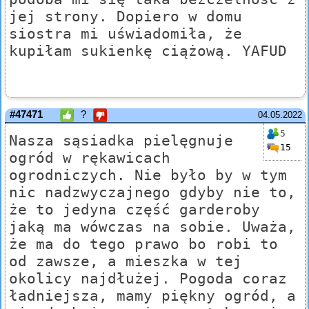
jej strony. Dopiero w domu
siostra mi uświadomiła, że
kupiłam sukienkę ciążową. YAFUD
#47471
?
04.05.2022
5
Nasza sąsiadka pielęgnuje
15
ogród w rękawicach
ogrodniczych. Nie było by w tym
nic nadzwyczajnego gdyby nie to,
że to jedyna część garderoby
jaką ma wówczas na sobie. Uważa,
że ma do tego prawo bo robi to
od zawsze, a mieszka w tej
okolicy najdłużej. Pogoda coraz
ładniejsza, mamy piękny ogród, a