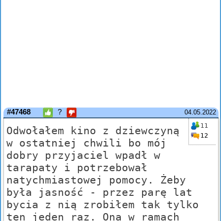
#47468
?
04.05.2022
11
Odwołałem kino z dziewczyną
12
w ostatniej chwili bo mój
dobry przyjaciel wpadł w
tarapaty i potrzebował
natychmiastowej pomocy. Żeby
była jasność - przez parę lat
bycia z nią zrobiłem tak tylko
ten jeden raz. Ona w ramach