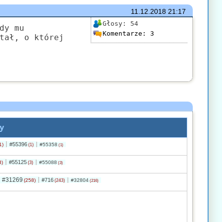
11.12.2018
21:17
Głosy:
54
dy mu
Komentarze:
3
tał, o której
y
#55396
1)
#55358
(1)
(1)
#55125
3)
#55088
(3)
(3)
#31269
#716
(258)
#32804
(243)
(216)