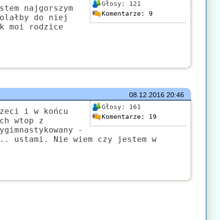
Głosy:
121
stem najgorszym
Komentarze:
9
olałby do niej
k moi rodzice
08.12.2016
20:46
Głosy:
161
zeci i w końcu
Komentarze:
19
ch wtop z
ygimnastykowany -
.. ustami. Nie wiem czy jestem w