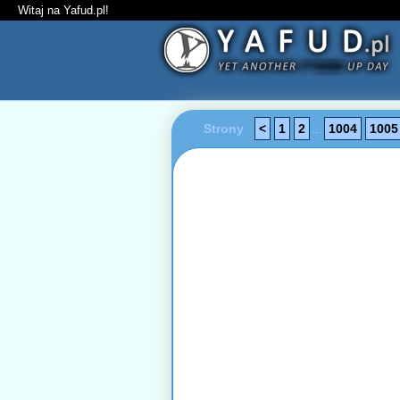
Witaj na Yafud.pl!
Strony
<
1
2
...
1004
1005