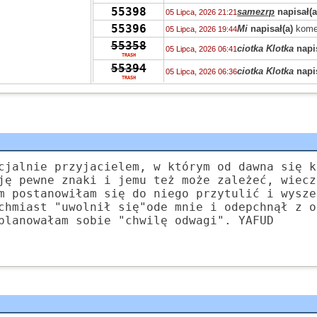
55398
samezrp
napisał(a
05 Lipca, 2026 21:21
55396
Mi
napisał(a)
kome
05 Lipca, 2026 19:44
55358
ciotka Klotka
napis
05 Lipca, 2026 06:41
TRASH
55394
ciotka Klotka
napis
05 Lipca, 2026 06:36
TRASH
55319
Peppone
napisał(a
04 Lipca, 2026 15:04
55393
Peppone
napisał(a
04 Lipca, 2026 15:03
55422
Peppone
napisał(a
04 Lipca, 2026 15:02
55322
wasp
napisał(a)
ko
03 Lipca, 2026 15:31
55322
zdziwiony
napisał
03 Lipca, 2026 10:41
cjalnie przyjacielem, w którym od dawna się k
55319
Grejon
napisał(a)
02 Lipca, 2026 13:57
ję pewne znaki i jemu też może zależeć, wiecz
55347
m postanowiłam się do niego przytulić i wysze
Bzhevxh
napisał(a
02 Lipca, 2026 11:46
chmiast "uwolnił się"ode mnie i odepchnął z o
55319
Alice
napisał(a)
ko
02 Lipca, 2026 10:42
planowałam sobie "chwilę odwagi". YAFUD
55319
Grejon
napisał(a)
02 Lipca, 2026 06:10
55391
Szejk Wave
napisa
01 Lipca, 2026 15:19