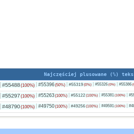
Najczęściej plusowane (%) teks
#55488
#55396
#55319
#55326
#55386
(100%)
(50%)
(0%)
(0%)
(
#55297
#55263
#55122
#55381
#5
(100%)
(100%)
(100%)
(100%)
#48790
#49750
#49256
#49591
#4
(100%)
(100%)
(100%)
(100%)