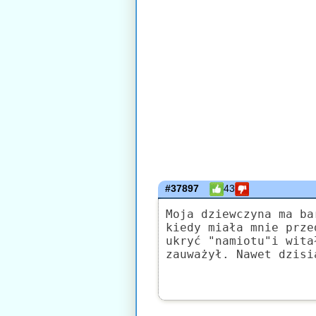
#37897
43
Moja dziewczyna ma ba
kiedy miała mnie prze
ukryć "namiotu"i wita
zauważył. Nawet dzisi