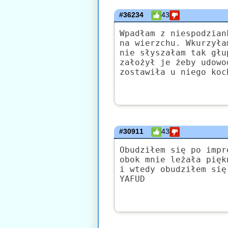
#36234
43
Wpadłam z niespodzian
na wierzchu. Wkurzyła
nie słyszałam tak głu
założył je żeby udowo
zostawiła u niego koc
#30911
43
Obudziłem się po impr
obok mnie leżała pięk
i wtedy obudziłem się
YAFUD