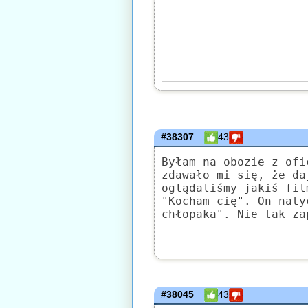
#38307
43
Byłam na obozie z ofi
zdawało mi się, że da
oglądaliśmy jakiś fil
"Kocham cię". On naty
chłopaka". Nie tak za
#38045
43