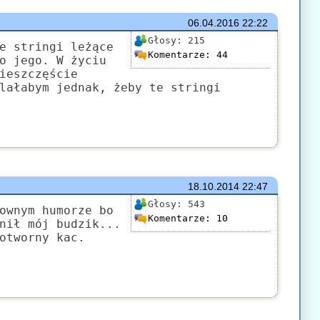
06.04.2016
22:22
Głosy:
215
e stringi leżące
Komentarze:
44
o jego. W życiu
ieszczęście
lałabym jednak, żeby te stringi
18.10.2014
22:47
Głosy:
543
ownym humorze bo
Komentarze:
10
nił mój budzik...
otworny kac.