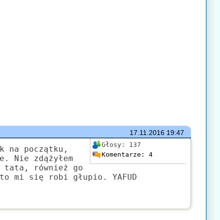
17.11.2016
19:47
Głosy:
137
k na początku,
Komentarze:
4
e. Nie zdążyłem
 tata, również go
to mi się robi głupio. YAFUD