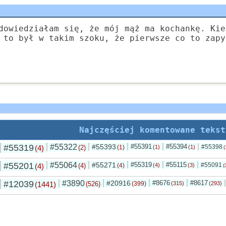
dowiedziałam się, że mój mąż ma kochankę. Kie
 to był w takim szoku, że pierwsze co to zapy
Najczęściej komentowane tekst
#55319
#55322
#55393
#55391
#55394
#55398
(4)
(2)
(1)
(1)
(1)
(
#55201
#55064
#55271
#55319
#55115
#55091
(4)
(4)
(4)
(4)
(3)
(
#12039
#3890
#20916
#8676
#8617
(1441)
(526)
(399)
(315)
(293)