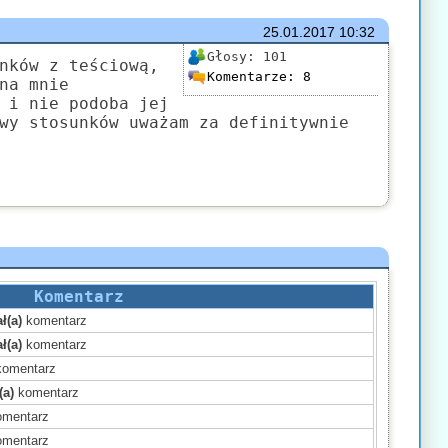
25.01.2017
10:32
Głosy:
101
nków z teściową,
Komentarze:
8
na mnie
 i nie podoba jej
wy stosunków uważam za definitywnie
Komentarz
ł(a)
komentarz
ł(a)
komentarz
omentarz
(a)
komentarz
mentarz
mentarz