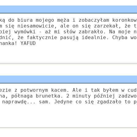
ką do biura mojego męża i zobaczyłam koronkow
m się niesamowicie, ale on się zarzekał, że t
piej wymówki - aż mi słów zabrakło. Na moje n
dnić, że faktycznie pasują idealnie. Chyba wo
hanka! YAFUD
ezie z potwornym kacem. Ale i tak byłem w cud
na, półnaga brunetka. 2 minuty później zadzwo
 naprawdę... sam. Jedyne co się zgadzało to p