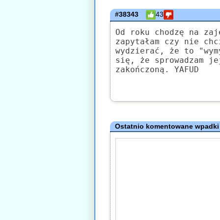
#38343
43
Od roku chodzę na zaj
zapytałam czy nie chc
wydzierać, że to "wym
się, że sprowadzam je
zakończoną. YAFUD
Ostatnio komentowane wpadki