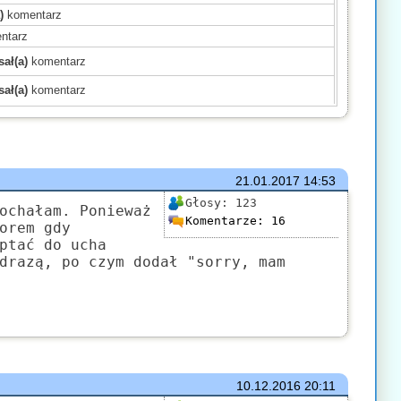
)
komentarz
ntarz
ał(a)
komentarz
ał(a)
komentarz
)
komentarz
)
komentarz
)
komentarz
mentarz
21.01.2017
14:53
(a)
komentarz
Głosy:
123
ochałam. Ponieważ
Komentarze:
16
komentarz
orem gdy
ptać do ucha
)
komentarz
drazą, po czym dodał "sorry, mam
mentarz
komentarz
ł(a)
komentarz
10.12.2016
20:11