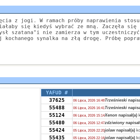
ęcia z jogi. W ramach próby naprawienia stosu
iałaby się kiedyś wybrać ze mną. Zaczęła się 
ysł szatana"i nie zamierza w tym uczestniczyć
j kochanego synalka na złą drogę. Próbę popra
YAFUD #
37625
Trześnieski
napisa
06 Lipca, 2026 16:48
55488
Trześnieski
napisa
06 Lipca, 2026 16:41
55124
Xenon
napisał(a)
k
06 Lipca, 2026 15:14
55480
zdziwiony
napisał
06 Lipca, 2026 12:47
55424
jolaw
napisał(a)
ko
05 Lipca, 2026 22:20
55435
jolaw
napisał(a)
ko
05 Lipca, 2026 22:16