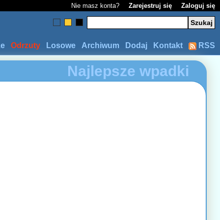
Nie masz konta?
Zarejestruj się
Zaloguj się
ze
Odrzuty
Losowe
Archiwum
Dodaj
Kontakt
RSS
Najlepsze wpadki