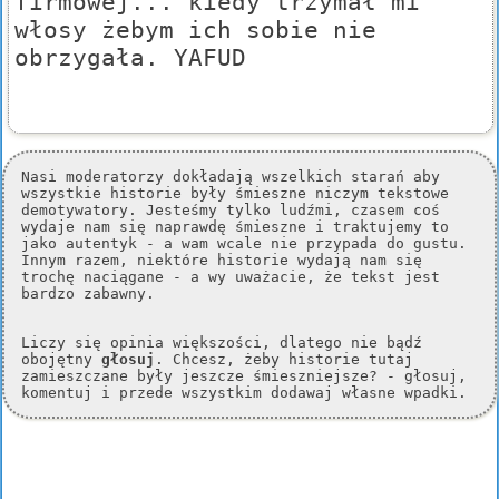
firmowej... kiedy trzymał mi
włosy żebym ich sobie nie
obrzygała. YAFUD
Nasi moderatorzy dokładają wszelkich starań aby
wszystkie historie były śmieszne niczym tekstowe
demotywatory. Jesteśmy tylko ludźmi, czasem coś
wydaje nam się naprawdę śmieszne i traktujemy to
jako autentyk - a wam wcale nie przypada do gustu.
Innym razem, niektóre historie wydają nam się
trochę naciągane - a wy uważacie, że tekst jest
bardzo zabawny.
Liczy się opinia większości, dlatego nie bądź
obojętny
głosuj
. Chcesz, żeby historie tutaj
zamieszczane były jeszcze śmieszniejsze? - głosuj,
komentuj i przede wszystkim dodawaj własne wpadki.