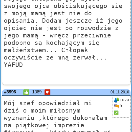
swojego ojca obściskującego się
z moją mamą jest nie do
opisania. Dodam jeszcze iż jego
ojciec nie jest po rozwodzie z
jego mamą - wręcz przeciwnie
podobno są kochającym się
małżeństwem... Chłopak
oczywiście ze mną zerwał...
YAFUD
#3996
1369
01.11.2010
1629
Mój szef opowiedział mi
9
dziś o moim miłosnym
wyznaniu ,którego dokonałam
na piątkowej imprezie