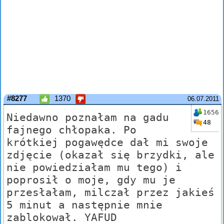
#8277
1370
06.07.2011
1656
Niedawno poznałam na gadu
48
fajnego chłopaka. Po
krótkiej pogawędce dał mi swoje
zdjęcie (okazał się brzydki, ale
nie powiedziałam mu tego) i
poprosił o moje, gdy mu je
przesłałam, milczał przez jakieś
5 minut a następnie mnie
zablokował. YAFUD