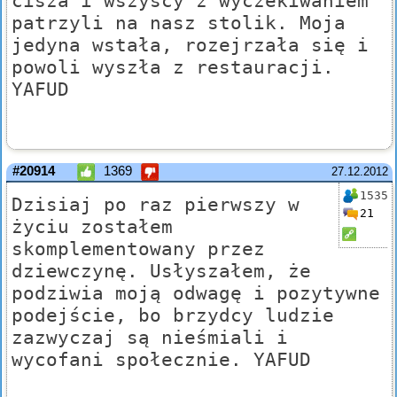
cisza i wszyscy z wyczekiwaniem
patrzyli na nasz stolik. Moja
jedyna wstała, rozejrzała się i
powoli wyszła z restauracji.
YAFUD
#20914
1369
27.12.2012
1535
Dzisiaj po raz pierwszy w
21
życiu zostałem
skomplementowany przez
dziewczynę. Usłyszałem, że
podziwia moją odwagę i pozytywne
podejście, bo brzydcy ludzie
zazwyczaj są nieśmiali i
wycofani społecznie. YAFUD