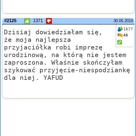
#2125
1371
30.05.2010
1677
Dzisiaj dowiedziałam się,
46
że moja najlepsza
przyjaciółka robi imprezę
urodzinową, na którą nie jestem
zaproszona. Właśnie skończyłam
szykować przyjęcie-niespodziankę
dla niej. YAFUD