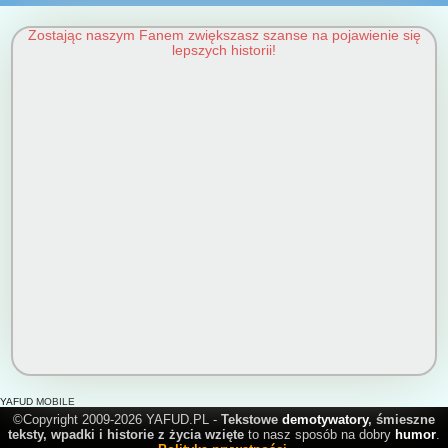
Zostając naszym Fanem zwiększasz szanse na pojawienie się
lepszych historii!
YAFUD MOBILE
©Copyright 2009-2026 YAFUD.PL -
Tekstowe
demotywatory
, śmieszne
teksty, wpadki i historie z życia wzięte
to nasz sposób na dobry
humor
.