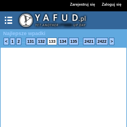
Zarejestruj się
Zaloguj się
Najlepsze wpadki
...
...
<
1
2
131
132
133
134
135
2421
2422
>