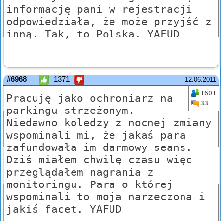
informację pani w rejestracji
odpowiedziała, że może przyjść z
inną. Tak, to Polska. YAFUD
#6968
1371
12.06.2011
1601
Pracuję jako ochroniarz na
33
parkingu strzeżonym.
Niedawno koledzy z nocnej zmiany
wspominali mi, że jakaś para
zafundowała im darmowy seans.
Dziś miałem chwilę czasu więc
przeglądałem nagrania z
monitoringu. Para o której
wspominali to moja narzeczona i
jakiś facet. YAFUD