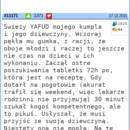
#11171
1371
17.12.2011
1825
Świeży YAFUD mojego kumpla
44
i jego dziewczyny. Wczoraj
pękła mu gumka, z racji, że
oboje młodzi i raczej to jeszcze
nie czas na dzieci w ich
wykonaniu. Zaczął ostre
poszukiwania tabletki 72h po,
która jest na receptę. Gdy
dotarł na pogotowie (akurat
trafił się weekend, więc lekarze
rodzinni nie przyjmują) 30 minut
szukał kogoś kompetentnego, ale
to pikuś. Usłyszał, że musi
przyjść ze swoją dziewczyną.
Niestety ona nie mogła. Na tę