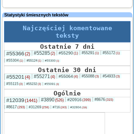
Statystyki śmiesznych tekstów
Najczęściej komentowane
teksty
Ostatnie 7 dni
#55366
#55285
#55290
#55291
#55172
(2)
(2)
(1)
(1)
(1)
#55304
#55124
(1)
#55300
(1)
(1)
Ostatnie 30 dni
#55201
#55271
#55064
#55088
#54933
(4)
(4)
(4)
(3)
(3)
#55115
#55232
(3)
#55091
(3)
(3)
Ogólnie
#12039
#3890
#20916
#8676
(1441)
(526)
(399)
(315)
#8617
#31269
(293)
#716
(258)
#32804
(243)
(216)