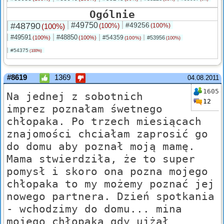
Ogólnie
#48790
#49750
#49256
(100%)
(100%)
(100%)
#49591
#48850
#54359
(100%)
(100%)
#53956
(100%)
(100%)
#54375
(100%)
#8619
1369
04.08.2011
1605
Na jednej z sobotnich
12
imprez poznałam śwetnego
chłopaka. Po trzech miesiącach
znajomości chciałam zaprosić go
do domu aby poznał moją mamę.
Mama stwierdziła, że to super
pomysł i skoro ona pozna mojego
chłopaka to my możemy poznać jej
nowego partnera. Dzień spotkania
- wchodzimy do domu... mina
mojego chłopaka gdy ujżał