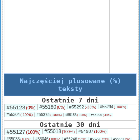
Najczęściej plusowane (%)
teksty
Ostatnie 7 dni
#55123
#55180
#55292
#55294
(0%)
(0%)
(-33%)
(-100%)
#55304
#55375
(-100%)
#55153
(-100%)
#55290
(-100%)
(-100%)
Ostatnie 30 dni
#55127
#55018
#54987
(100%)
(100%)
(100%)
#55033
#55046
#55248
(100%)
(100%)
#55226
(50%)
#55067
(33%)
(0%)