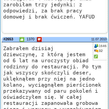
zarobiłam trzy jedynki: z
odpowiedzi, za brak pracy
domowej i brak ćwiczeń. YAFUD
#2653
1370
11.07.2010
1646
Zabrałem dzisiaj
32
dziewczynę, z którą jestem
od 6 lat na uroczysty obiad
rodzinny do restauracji. Po tym
jak wszyscy skończyli deser,
uklęknąłem przy niej na jedno
kolano, wyciągnąłem pierścionek
przekazywany od paru pokoleń i
oświadczyłem się. W całej
restauracji zapanowała grobowa