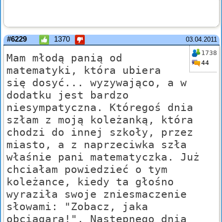
#6229
1370
03.04.2011
1738
Mam młodą panią od
44
matematyki, która ubiera
się dosyć... wyzywająco, a w
dodatku jest bardzo
niesympatyczna. Któregoś dnia
szłam z moją koleżanką, która
chodzi do innej szkoły, przez
miasto, a z naprzeciwka szła
właśnie pani matematyczka. Już
chciałam powiedzieć o tym
koleżance, kiedy ta głośno
wyraziła swoje zniesmaczenie
słowami: "Zobacz, jaka
obciągara!". Następnego dnia