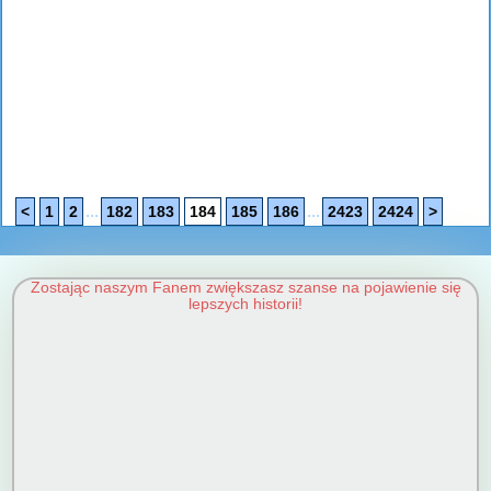
...
...
<
1
2
182
183
184
185
186
2423
2424
>
Zostając naszym Fanem zwiększasz szanse na pojawienie się
lepszych historii!