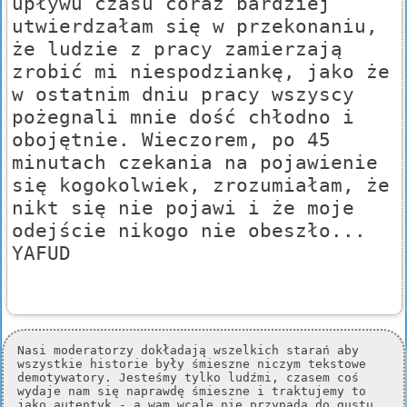
upływu czasu coraz bardziej
utwierdzałam się w przekonaniu,
że ludzie z pracy zamierzają
zrobić mi niespodziankę, jako że
w ostatnim dniu pracy wszyscy
pożegnali mnie dość chłodno i
obojętnie. Wieczorem, po 45
minutach czekania na pojawienie
się kogokolwiek, zrozumiałam, że
nikt się nie pojawi i że moje
odejście nikogo nie obeszło...
YAFUD
Nasi moderatorzy dokładają wszelkich starań aby
wszystkie historie były śmieszne niczym tekstowe
demotywatory. Jesteśmy tylko ludźmi, czasem coś
wydaje nam się naprawdę śmieszne i traktujemy to
jako autentyk - a wam wcale nie przypada do gustu.