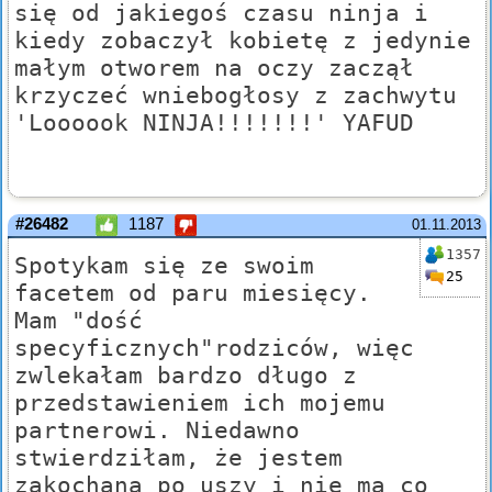
się od jakiegoś czasu ninja i
kiedy zobaczył kobietę z jedynie
małym otworem na oczy zaczął
krzyczeć wniebogłosy z zachwytu
'Loooook NINJA!!!!!!!' YAFUD
#26482
1187
01.11.2013
1357
Spotykam się ze swoim
25
facetem od paru miesięcy.
Mam "dość
specyficznych"rodziców, więc
zwlekałam bardzo długo z
przedstawieniem ich mojemu
partnerowi. Niedawno
stwierdziłam, że jestem
zakochana po uszy i nie ma co