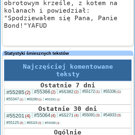
obrotowym krześle, z kotem na
kolanach i powiedział:
"Spodziewałem się Pana, Panie
Bond!"YAFUD
Statystyki śmiesznych tekstów
Najczęściej komentowane
teksty
Ostatnie 7 dni
#55285
#55366
#55382
#55172
#55336
(2)
(2)
(2)
(1)
(1)
#55347
#55290
(1)
#55291
(1)
(1)
Ostatnie 30 dni
#55201
#55064
#55271
#55091
#54933
(4)
(4)
(4)
(3)
(3)
#55125
#55115
(3)
#55088
(3)
(3)
Ogólnie