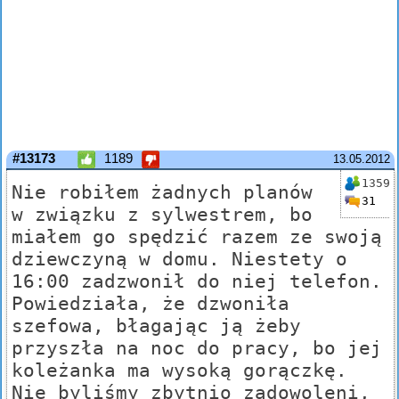
#13173
1189
13.05.2012
1359
Nie robiłem żadnych planów
31
w związku z sylwestrem, bo
miałem go spędzić razem ze swoją
dziewczyną w domu. Niestety o
16:00 zadzwonił do niej telefon.
Powiedziała, że dzwoniła
szefowa, błagając ją żeby
przyszła na noc do pracy, bo jej
koleżanka ma wysoką gorączkę.
Nie byliśmy zbytnio zadowoleni,