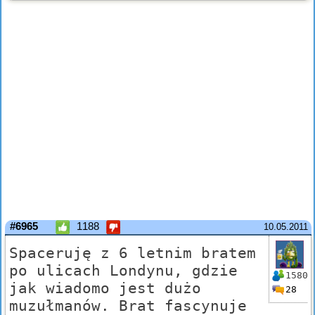
#6965
1188
10.05.2011
Spaceruję z 6 letnim bratem
po ulicach Londynu, gdzie
1580
jak wiadomo jest dużo
28
muzułmanów. Brat fascynuje