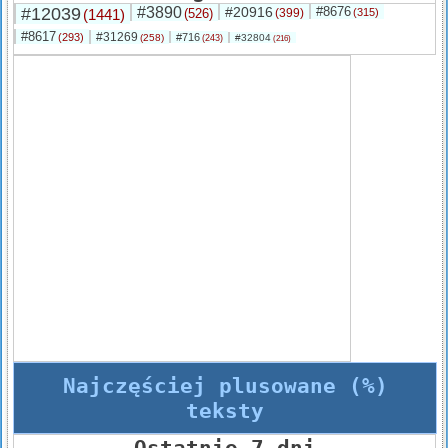
#12039
#3890
#20916
#8676
(1441)
(526)
(399)
(315)
#8617
#31269
(293)
#716
(258)
#32804
(243)
(216)
Najczęściej plusowane (%)
teksty
Ostatnie 7 dni