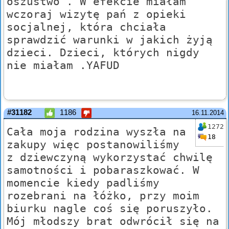
oszustwo . W efekcie miałam
wczoraj wizytę pań z opieki
socjalnej, która chciała
sprawdzić warunki w jakich żyją
dzieci. Dzieci, których nigdy
nie miałam .YAFUD
#31182
1186
16.11.2014
1272
Cała moja rodzina wyszła na
18
zakupy więc postanowiliśmy
z dziewczyną wykorzystać chwilę
samotności i pobaraszkować. W
momencie kiedy padliśmy
rozebrani na łóżko, przy moim
biurku nagle coś się poruszyło.
Mój młodszy brat odwrócił się na