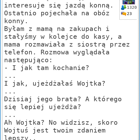
interesuje się jazdą konną.
1320
Ostatnio pojechała na obóz
23
konny.
Byłam z mamą na zakupach i
stałyśmy w kolejce do kasy, a
mama rozmawiała z siostrą przez
telefon. Rozmowa wyglądała
następująco:
- I jak tam kochanie?
...
I jak, ujeżdżałaś Wojtka?
...
Dzisiaj jego brata? A którego
się lepiej ujeżdża?
...
Ah Wojtka? No widzisz, skoro
Wojtuś jest twoim zdaniem
lepszy..