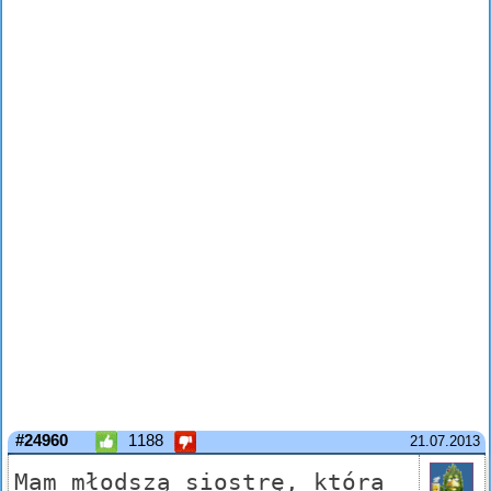
#24960
1188
21.07.2013
Mam młodszą siostrę, która