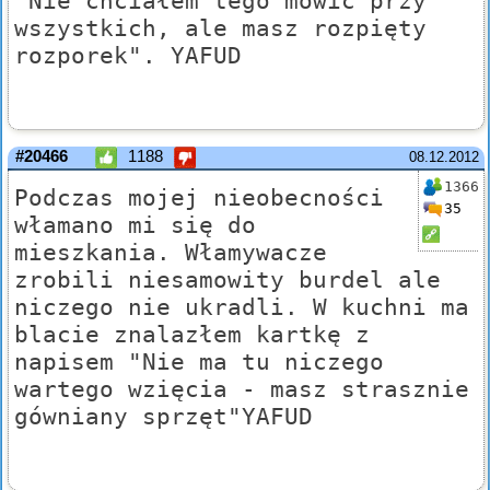
"Nie chciałem tego mówić przy
wszystkich, ale masz rozpięty
rozporek". YAFUD
#20466
1188
08.12.2012
1366
Podczas mojej nieobecności
35
włamano mi się do
mieszkania. Włamywacze
zrobili niesamowity burdel ale
niczego nie ukradli. W kuchni ma
blacie znalazłem kartkę z
napisem "Nie ma tu niczego
wartego wzięcia - masz strasznie
gówniany sprzęt"YAFUD