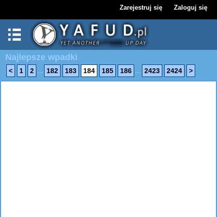
Zarejestruj się
Zaloguj się
Najlepsze wpadki
...
...
<
1
2
182
183
184
185
186
2423
2424
>