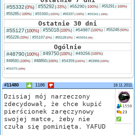
#55332
#55292
#55290
#55291
(0%)
(-33%)
(-100%)
(-100%)
#55285
#55300
(-100%)
#55337
(-100%)
#55341
(-100%)
(-100%)
Ostatnie 30 dni
#55127
#55018
#54987
#55248
(100%)
(100%)
(100%)
(50%)
#55226
#55107
(33%)
#55128
(0%)
#55054
(0%)
(0%)
Ogólnie
#48790
#49750
#49256
(100%)
(100%)
(100%)
#49591
#48850
#54359
(100%)
(100%)
#53956
(100%)
(100%)
#54375
(100%)
#11480
1186
18.11.2011
Dzisiaj mój narzeczony
zdecydował, że chce kupić
1550
pierścionek zaręczynowy
23
swojej matce, żeby nie
czuła się pominięta. YAFUD