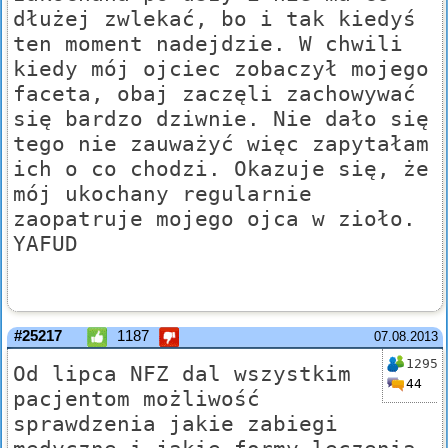
dłużej zwlekać, bo i tak kiedyś
ten moment nadejdzie. W chwili
kiedy mój ojciec zobaczył mojego
faceta, obaj zaczęli zachowywać
się bardzo dziwnie. Nie dało się
tego nie zauważyć więc zapytałam
ich o co chodzi. Okazuje się, że
mój ukochany regularnie
zaopatruje mojego ojca w zioło.
YAFUD
#25217
1187
07.08.2013
1295
Od lipca NFZ dal wszystkim
44
pacjentom możliwość
sprawdzenia jakie zabiegi