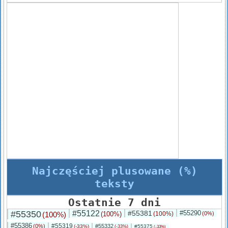
Najczęściej plusowane (%)
teksty
Ostatnie 7 dni
#55350
#55122
#55381
#55290
(100%)
(100%)
(100%)
(0%)
#55386
#55319
(0%)
#55332
(-33%)
#55375
(-33%)
(-33%)