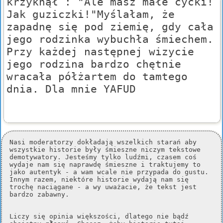
krzyknął : "Ale masz małe cycki!
Jak guziczki!"Myślałam, że
zapadnę się pod ziemię, gdy cała
jego rodzinka wybuchła śmiechem.
Przy każdej następnej wizycie
jego rodzina bardzo chętnie
wracała półżartem do tamtego
dnia. Dla mnie YAFUD
Nasi moderatorzy dokładają wszelkich starań aby
wszystkie historie były śmieszne niczym tekstowe
demotywatory. Jesteśmy tylko ludźmi, czasem coś
wydaje nam się naprawdę śmieszne i traktujemy to
jako autentyk - a wam wcale nie przypada do gustu.
Innym razem, niektóre historie wydają nam się
trochę naciągane - a wy uważacie, że tekst jest
bardzo zabawny.
Liczy się opinia większości, dlatego nie bądź