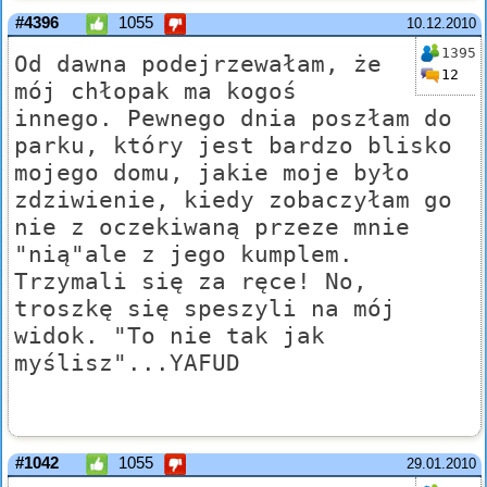
#4396
1055
10.12.2010
1395
Od dawna podejrzewałam, że
12
mój chłopak ma kogoś
innego. Pewnego dnia poszłam do
parku, który jest bardzo blisko
mojego domu, jakie moje było
zdziwienie, kiedy zobaczyłam go
nie z oczekiwaną przeze mnie
"nią"ale z jego kumplem.
Trzymali się za ręce! No,
troszkę się speszyli na mój
widok. "To nie tak jak
myślisz"...YAFUD
#1042
1055
29.01.2010