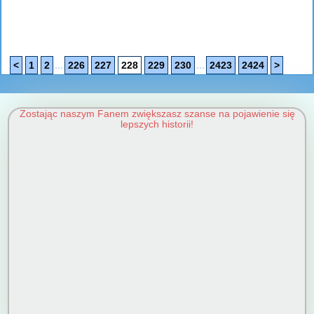
...
...
<
1
2
226
227
228
229
230
2423
2424
>
Zostając naszym Fanem zwiększasz szanse na pojawienie się
lepszych historii!