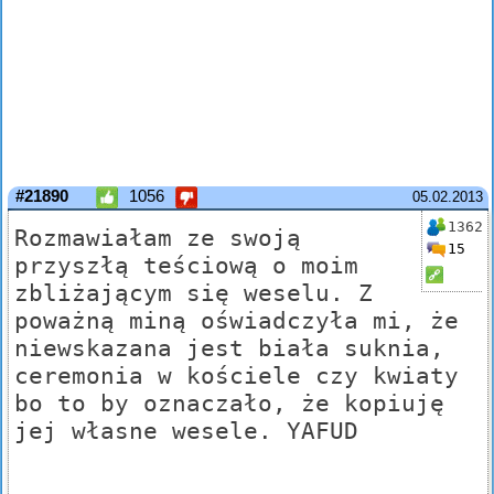
#21890
1056
05.02.2013
1362
Rozmawiałam ze swoją
15
przyszłą teściową o moim
zbliżającym się weselu. Z
poważną miną oświadczyła mi, że
niewskazana jest biała suknia,
ceremonia w kościele czy kwiaty
bo to by oznaczało, że kopiuję
jej własne wesele. YAFUD