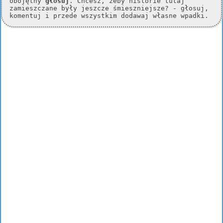
obojętny
głosuj
. Chcesz, żeby historie tutaj
zamieszczane były jeszcze śmieszniejsze? - głosuj,
komentuj i przede wszystkim dodawaj własne wpadki.