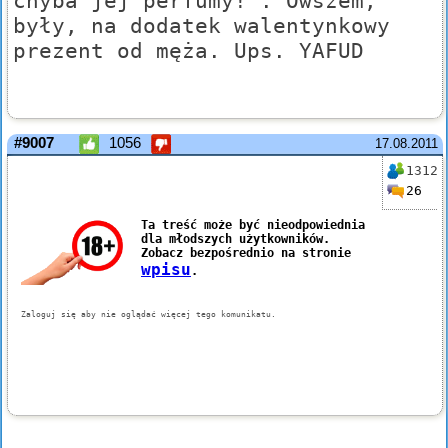
chyba jej perfumy!". Owszem,
były, na dodatek walentynkowy
prezent od męża. Ups. YAFUD
#9007
1056
17.08.2011
1312
26