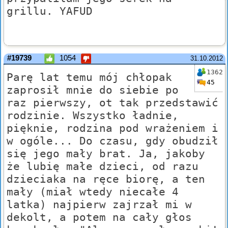
grillu. YAFUD
#19739
1054
31.10.2012
1362
Parę lat temu mój chłopak
45
zaprosił mnie do siebie po
raz pierwszy, ot tak przedstawić
rodzinie. Wszystko ładnie,
pięknie, rodzina pod wrażeniem i
w ogóle... Do czasu, gdy obudził
się jego mały brat. Ja, jakoby
że lubię małe dzieci, od razu
dzieciaka na ręce biorę, a ten
mały (miał wtedy niecałe 4
latka) najpierw zajrzał mi w
dekolt, a potem na cały głos