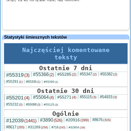
Statystyki śmiesznych tekstów
Najczęściej komentowane
teksty
Ostatnie 7 dni
#55319
#55366
#55285
#55347
#55382
(3)
(2)
(2)
(2)
(2)
#55291
#55336
(1)
#55290
(1)
(1)
Ostatnie 30 dni
#55201
#55064
#55271
#55115
#54933
(4)
(4)
(4)
(3)
(3)
#55232
#55088
(3)
#55125
(3)
(3)
Ogólnie
#12039
#3890
#20916
#8676
(1441)
(526)
(399)
(315)
#8617
#31269
(293)
#716
(258)
#32804
(243)
(216)