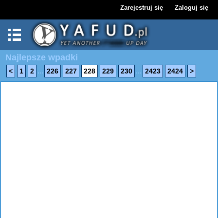
Zarejestruj się
Zaloguj się
Najlepsze wpadki
...
...
<
1
2
226
227
228
229
230
2423
2424
>