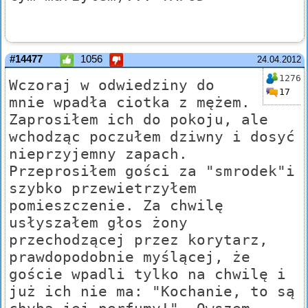
#14477
1056
24.04.2012
1276
Wczoraj w odwiedziny do
17
mnie wpadła ciotka z mężem.
Zaprosiłem ich do pokoju, ale
wchodząc poczułem dziwny i dosyć
nieprzyjemny zapach.
Przeprosiłem gości za "smrodek"i
szybko przewietrzyłem
pomieszczenie. Za chwilę
usłyszałem głos żony
przechodzącej przez korytarz,
prawdopodobnie myślącej, że
goście wpadli tylko na chwilę i
już ich nie ma: "Kochanie, to są