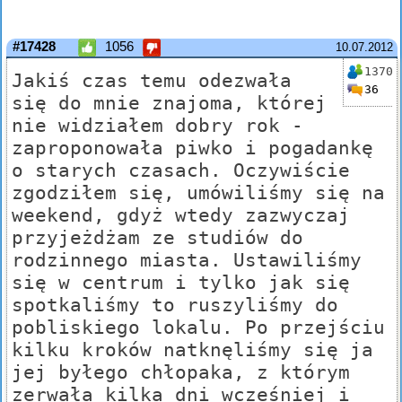
#17428
1056
10.07.2012
1370
Jakiś czas temu odezwała
36
się do mnie znajoma, której
nie widziałem dobry rok -
zaproponowała piwko i pogadankę
o starych czasach. Oczywiście
zgodziłem się, umówiliśmy się na
weekend, gdyż wtedy zazwyczaj
przyjeżdżam ze studiów do
rodzinnego miasta. Ustawiliśmy
się w centrum i tylko jak się
spotkaliśmy to ruszyliśmy do
pobliskiego lokalu. Po przejściu
kilku kroków natknęliśmy się ja
jej byłego chłopaka, z którym
zerwała kilka dni wcześniej i