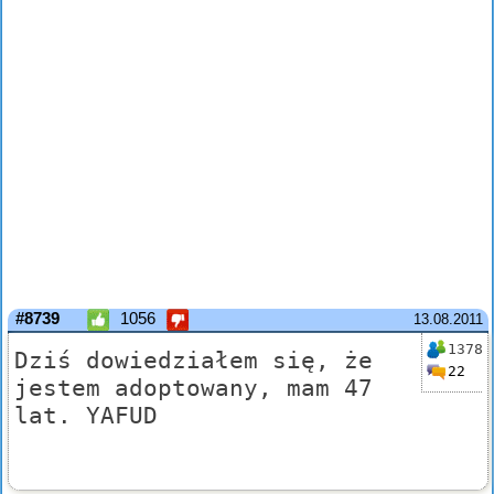
#8739
1056
13.08.2011
1378
Dziś dowiedziałem się, że
22
jestem adoptowany, mam 47
lat. YAFUD