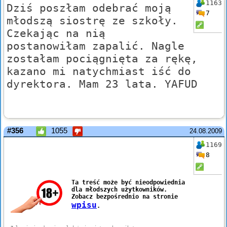
1163
Dziś poszłam odebrać moją
7
młodszą siostrę ze szkoły.
Czekając na nią
postanowiłam zapalić. Nagle
zostałam pociągnięta za rękę,
kazano mi natychmiast iść do
dyrektora. Mam 23 lata. YAFUD
#356
1055
24.08.2009
1169
8