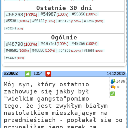
Ostatnie 30 dni
#55263
#54987
#55350
(100%)
(100%)
(100%)
#55381
#55122
#55125
(100%)
(100%)
#55297
(100%)
(100%)
#55248
(50%)
Ogólnie
#48790
#49750
#49256
(100%)
(100%)
(100%)
#49591
#48850
#54359
(100%)
(100%)
#53956
(100%)
(100%)
#54375
(100%)
#20602
1054
14.12.2012
1486
Mój syn, który ostatnio
18
zachowuje się jakby był
"wielkim gangsta"pomimo
tego, że jest zwykłym białym
nastolatkiem mieszkającym na
przedmieściach - popłakał się bo
przypaliłam jego serek na