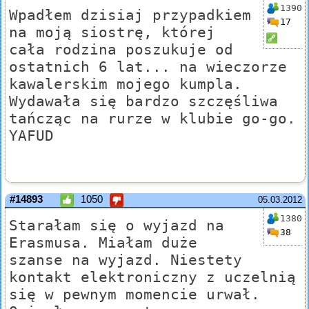
1390
Wpadłem dzisiaj przypadkiem
17
na moją siostrę, której
cała rodzina poszukuje od
ostatnich 6 lat... na wieczorze
kawalerskim mojego kumpla.
Wydawała się bardzo szczęśliwa
tańcząc na rurze w klubie go-go.
YAFUD
#14893
1050
05.03.2012
1380
Starałam się o wyjazd na
38
Erasmusa. Miałam duże
szanse na wyjazd. Niestety
kontakt elektroniczny z uczelnią
się w pewnym momencie urwał.