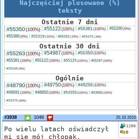
Najczęściej plusowane (%)
teksty
Ostatnie 7 dni
#55350
#55122
#55381
#55290
(100%)
(100%)
(100%)
(0%)
#55386
#55319
(0%)
#55332
(-33%)
#55375
(-33%)
(-33%)
Ostatnie 30 dni
#55263
#54987
#55350
(100%)
(100%)
(100%)
#55381
#55122
#55125
(100%)
(100%)
#55297
(100%)
(100%)
#55248
(50%)
Ogólnie
#48790
#49750
#49256
(100%)
(100%)
(100%)
#49591
#48850
#54359
(100%)
(100%)
#53956
(100%)
(100%)
#54375
(100%)
#3938
1048
25.10.2010
1286
Po wielu latach oświadczył
6
mi się mój chłopak.