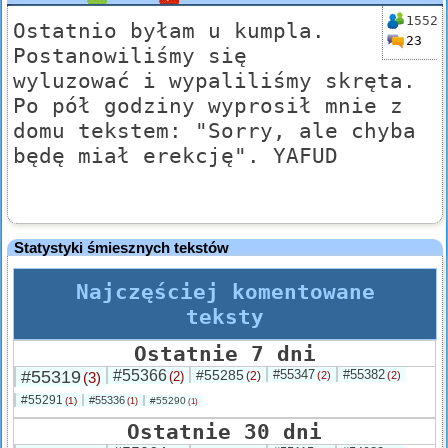
1552
Ostatnio byłam u kumpla.
23
Postanowiliśmy się
wyluzować i wypaliliśmy skręta.
Po pół godziny wyprosił mnie z
domu tekstem: "Sorry, ale chyba
będę miał erekcję". YAFUD
Statystyki śmiesznych tekstów
Najczęściej komentowane
teksty
Ostatnie 7 dni
#55319
#55366
#55285
#55347
#55382
(3)
(2)
(2)
(2)
(2)
#55291
#55336
(1)
#55290
(1)
(1)
Ostatnie 30 dni