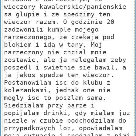
wieczory kawalerskie/panienskie
sa glupie i ze spedzimy ten
wieczor razem. O godzinie 20
zadzwonili kumple mojego
narzeczonego, ze czekaja pod
blokiem i ida w tany. Moj
narzeczony nie chcial mnie
zostawic, ale ja nalegalam zeby
poszedl i swietnie sie bawil, a
ja jakos spedze ten wieczor.
Postanowilam isc do klubu z
kolezankami, jednak one nie
mogly isc to poszlam sama.
Siedzialam przy barze i
popijalam drinki, gdy mialam juz
niezle w czubie podchodzilam do
przypadkowych loz, opowiadalam
moja sytuacje i spedzalam z nimi