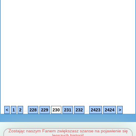
...
...
<
1
2
228
229
230
231
232
2423
2424
>
Zostając naszym Fanem zwiększasz szanse na pojawienie się
lepszych historii!