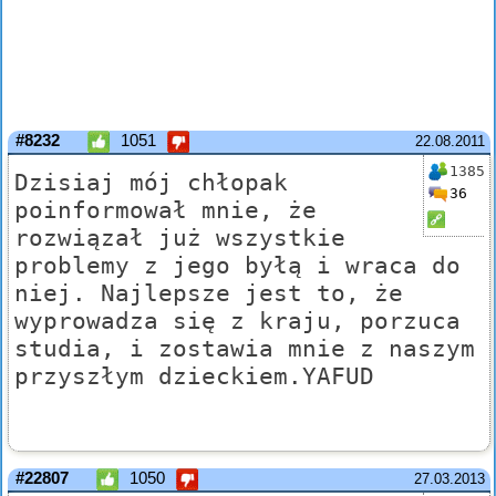
#8232
1051
22.08.2011
1385
Dzisiaj mój chłopak
36
poinformował mnie, że
rozwiązał już wszystkie
problemy z jego byłą i wraca do
niej. Najlepsze jest to, że
wyprowadza się z kraju, porzuca
studia, i zostawia mnie z naszym
przyszłym dzieckiem.YAFUD
#22807
1050
27.03.2013