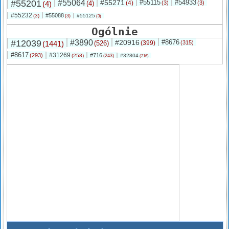
#55201
#55064
#55271
#55115
#54933
(4)
(4)
(4)
(3)
(3)
#55232
#55088
(3)
#55125
(3)
(3)
Ogólnie
#12039
#3890
#20916
#8676
(1441)
(526)
(399)
(315)
#8617
#31269
(293)
#716
(258)
#32804
(243)
(216)