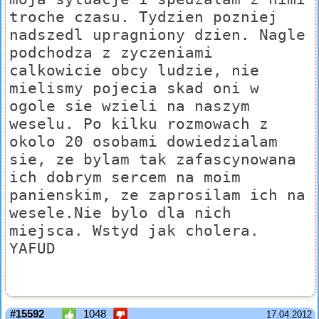
troche czasu. Tydzien pozniej
nadszedl upragniony dzien. Nagle
podchodza z zyczeniami
calkowicie obcy ludzie, nie
mielismy pojecia skad oni w
ogole sie wzieli na naszym
weselu. Po kilku rozmowach z
okolo 20 osobami dowiedzialam
sie, ze bylam tak zafascynowana
ich dobrym sercem na moim
panienskim, ze zaprosilam ich na
wesele.Nie bylo dla nich
miejsca. Wstyd jak cholera.
YAFUD
#15592
1048
17.04.2012