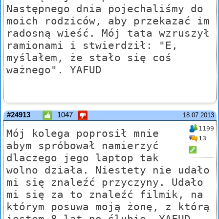
Następnego dnia pojechaliśmy do
moich rodziców, aby przekazać im
radosną wieść. Mój tata wzruszył
ramionami i stwierdził: "E,
myślałem, że stało się coś
ważnego". YAFUD
#24913
1047
18.07.2013
1199
Mój kolega poprosił mnie
13
abym spróbował namierzyć
dlaczego jego laptop tak
wolno działa. Niestety nie udało
mi się znaleźć przyczyny. Udało
mi się za to znaleźć filmik, na
którym posuwa moją żonę, z którą
jestem 8 lat po ślubie. YAFUD