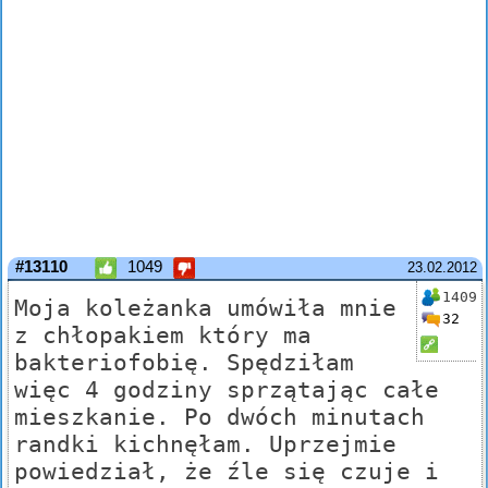
#13110
1049
23.02.2012
1409
Moja koleżanka umówiła mnie
32
z chłopakiem który ma
bakteriofobię. Spędziłam
więc 4 godziny sprzątając całe
mieszkanie. Po dwóch minutach
randki kichnęłam. Uprzejmie
powiedział, że źle się czuje i