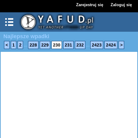
Zarejestruj się
Zaloguj się
Najlepsze wpadki
...
...
<
1
2
228
229
230
231
232
2423
2424
>