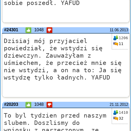
sobie poszedł. YAFUD
#24301
1048
11.06.2013
1206
Dzisiaj mój przyjaciel
11
powiedział, że wstydzi się
dziewczyn. Zauważyłam z
uśmiechem, że przecież mnie się
nie wstydzi, a on na to: Ja się
wstydzę tylko ładnych. YAFUD
#20203
1048
21.11.2012
1410
To byl tydzien przed naszym
32
slubem. Doszlismy do
wniosku z narzeczonym, ze