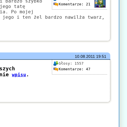
i bardzo szybko
Komentarze:
21
jego tatę
ia. Po mojej
 jego i ten żel bardzo nawilża twarz,
10.08.2011
19:51
Głosy:
1557
Komentarze:
47