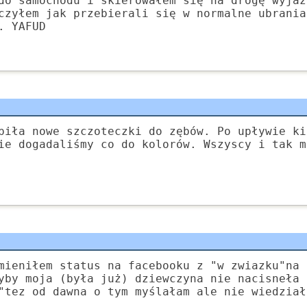
do samochodu i skierowałem się na drogę wyjaz
czyłem jak przebierali się w normalne ubrania
. YAFUD
piła nowe szczoteczki do zębów. Po upływie ki
ie dogadaliśmy co do kolorów. Wszyscy i tak m
mieniłem status na facebooku z "w zwiazku"na 
yby moja (była już) dziewczyna nie nacisneła 
"tez od dawna o tym myślałam ale nie wiedział