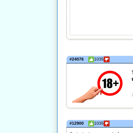
#24076
1035
#12900
1035