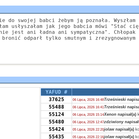
ie do swojej babci żebym ją poznała. Wyszłam 
łam usłyszałam jak jego babcia mówi "Stać cię
nie jest ani ładna ani sympatyczna". Chłopak 
 bronić odparł tylko smutnym i zrezygnowanym 
YAFUD #
37625
Trześnieski
napisa
06 Lipca, 2026 16:48
55488
Trześnieski
napisa
06 Lipca, 2026 16:41
55124
Xenon
napisał(a)
k
06 Lipca, 2026 15:14
55480
zdziwiony
napisał
06 Lipca, 2026 12:47
55424
jolaw
napisał(a)
ko
05 Lipca, 2026 22:20
55435
jolaw
napisał(a)
ko
05 Lipca, 2026 22:16