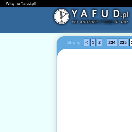
Witaj na Yafud.pl!
Strony
<
1
2
...
234
235