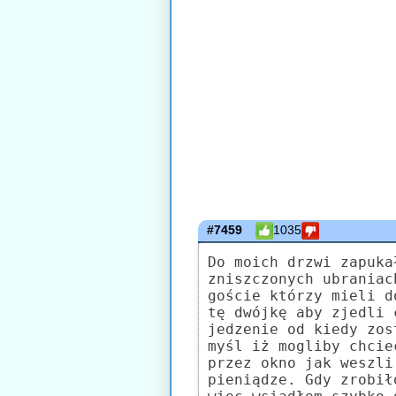
#7459
1035
Do moich drzwi zapuka
zniszczonych ubraniac
goście którzy mieli d
tę dwójkę aby zjedli 
jedzenie od kiedy zos
myśl iż mogliby chcie
przez okno jak weszli
pieniądze. Gdy zrobił