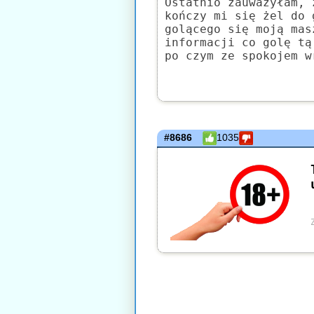
Ostatnio zauważyłam, 
kończy mi się żel do 
golącego się moją mas
informacji co golę tą
po czym ze spokojem w
#8686
1035