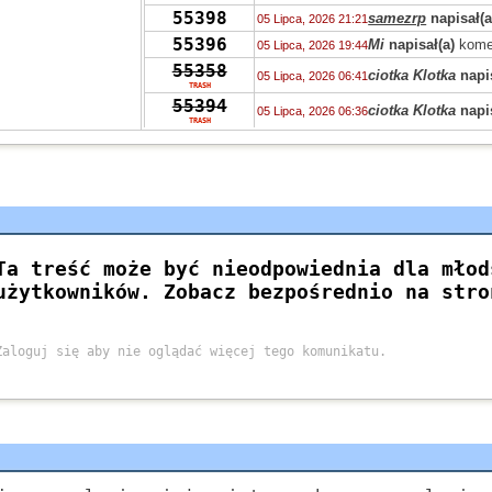
55398
samezrp
napisał(a
05 Lipca, 2026 21:21
55396
Mi
napisał(a)
kome
05 Lipca, 2026 19:44
55358
ciotka Klotka
napis
05 Lipca, 2026 06:41
TRASH
55394
ciotka Klotka
napis
05 Lipca, 2026 06:36
TRASH
55319
Peppone
napisał(a
04 Lipca, 2026 15:04
55393
Peppone
napisał(a
04 Lipca, 2026 15:03
55422
Peppone
napisał(a
04 Lipca, 2026 15:02
55322
wasp
napisał(a)
ko
03 Lipca, 2026 15:31
55322
zdziwiony
napisał
03 Lipca, 2026 10:41
55319
Grejon
napisał(a)
02 Lipca, 2026 13:57
55347
Bzhevxh
napisał(a
02 Lipca, 2026 11:46
55319
Alice
napisał(a)
ko
02 Lipca, 2026 10:42
55319
Grejon
napisał(a)
02 Lipca, 2026 06:10
55391
Szejk Wave
napisa
01 Lipca, 2026 15:19