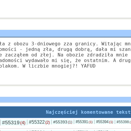
ła z obozu 3-dniowego zza granicy. Witając mn
omości - jedną zła, drugą dobrą, dała mi szan
e zacząłem od złej. Na obozie zdradziła mnie 
adomości wydawało mi się, że ostatnim. A drug
olakom. W liczbie mnogiej?! YAFUD
Najczęściej komentowane tekst
#55319
#55322
#55393
#55391
#55394
#55398
(4)
(2)
(1)
(1)
(1)
(