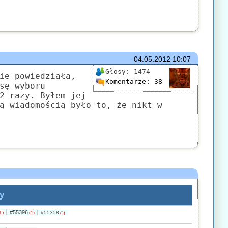
04.05.2012
10:07
Głosy:
1474
ie powiedziała,
Komentarze:
38
sę wyboru
2 razy. Byłem jej
ą wiadomością było to, że nikt w
y
#55396
1)
#55358
(1)
(1)