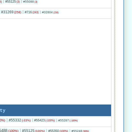
#55125
3)
#55088
(3)
(3)
#31269
#716
(258)
#32804
(243)
(216)
ty
#55332
0%)
#55423
(-33%)
#55287
(-100%)
(-100%)
5488
#55125
(100%)
#55350
(100%)
#55248
(100%)
(50%)