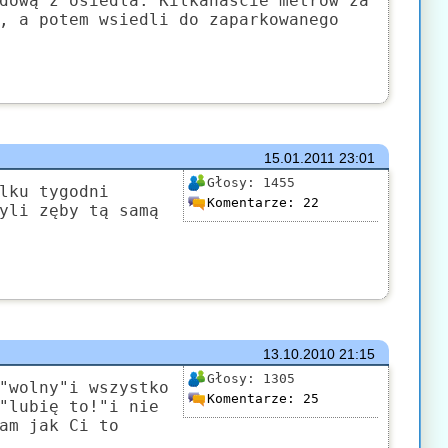
dową z osiedla. Kilkanaście metrów za
, a potem wsiedli do zaparkowanego
15.01.2011
23:01
Głosy:
1455
lku tygodni
Komentarze:
22
yli zęby tą samą
13.10.2010
21:15
Głosy:
1305
"wolny"i wszystko
Komentarze:
25
"lubię to!"i nie
am jak Ci to