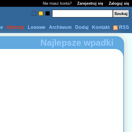
Nie masz konta?
Zarejestruj się
Zaloguj się
ze
Odrzuty
Losowe
Archiwum
Dodaj
Kontakt
RSS
Najlepsze wpadki