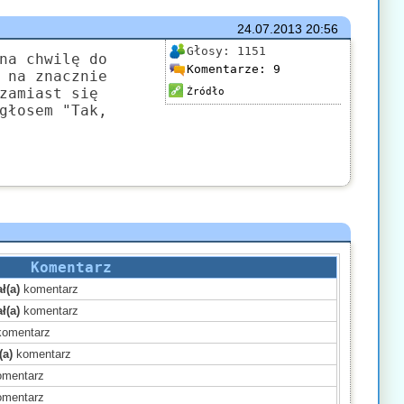
24.07.2013
20:56
Głosy:
1151
na chwilę do
Komentarze:
9
 na znacznie
zamiast się
Źródło
głosem "Tak,
Komentarz
ł(a)
komentarz
ł(a)
komentarz
omentarz
(a)
komentarz
mentarz
mentarz