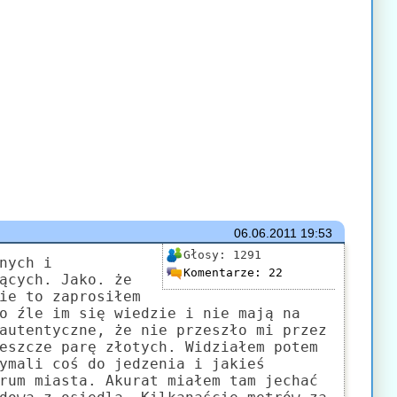
06.06.2011
19:53
Głosy:
1291
nych i
Komentarze:
22
ących. Jako. że
ie to zaprosiłem
o źle im się wiedzie i nie mają na
autentyczne, że nie przeszło mi przez
eszcze parę złotych. Widziałem potem
ymali coś do jedzenia i jakieś
rum miasta. Akurat miałem tam jechać