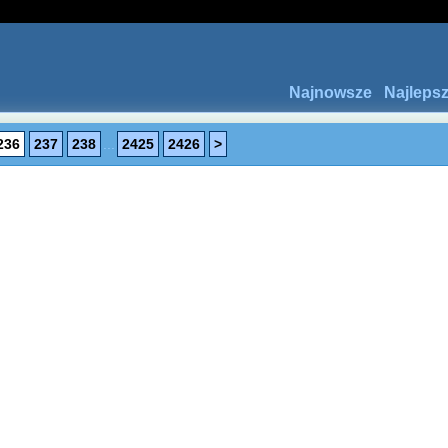
Najnowsze
Najleps
236
237
238
...
2425
2426
>