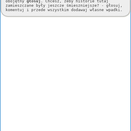
obojętny
głosuj
. Chcesz, żeby historie tutaj
zamieszczane były jeszcze śmieszniejsze? - głosuj,
komentuj i przede wszystkim dodawaj własne wpadki.