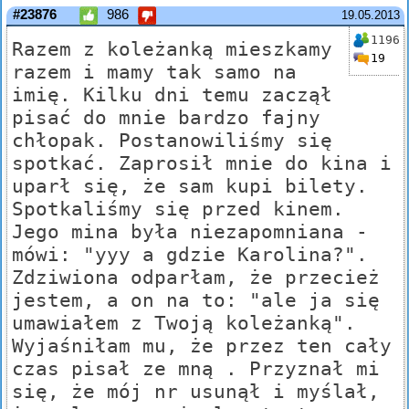
#23876
986
19.05.2013
1196
Razem z koleżanką mieszkamy
19
razem i mamy tak samo na
imię. Kilku dni temu zaczął
pisać do mnie bardzo fajny
chłopak. Postanowiliśmy się
spotkać. Zaprosił mnie do kina i
uparł się, że sam kupi bilety.
Spotkaliśmy się przed kinem.
Jego mina była niezapomniana -
mówi: "yyy a gdzie Karolina?".
Zdziwiona odparłam, że przecież
jestem, a on na to: "ale ja się
umawiałem z Twoją koleżanką".
Wyjaśniłam mu, że przez ten cały
czas pisał ze mną . Przyznał mi
się, że mój nr usunął i myślał,