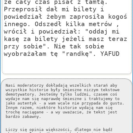
że cały czas pisał z tamtą.
Przeprosił dał mi bilety i
powiedział żebym zaprosiła kogoś
innego. Odszedł kilka metrów ,
wrócił i powiedział: "oddaj mi
kasę za bilety jeżeli masz teraz
przy sobie". Nie tak sobie
wyobrażałam tę "randkę". YAFUD
Nasi moderatorzy dokładają wszelkich starań aby
wszystkie historie były śmieszne niczym tekstowe
demotywatory. Jesteśmy tylko ludźmi, czasem coś
wydaje nam się naprawdę śmieszne i traktujemy to
jako autentyk - a wam wcale nie przypada do gustu.
Innym razem, niektóre historie wydają nam się
trochę naciągane - a wy uważacie, że tekst jest
bardzo zabawny.
Liczy się opinia większości, dlatego nie bądź