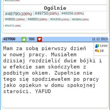
#55248
(50%)
Ogólnie
#48790
#49750
#49256
(100%)
(100%)
(100%)
#49591
#48850
#54359
(100%)
(100%)
#53956
(100%)
(100%)
#54375
(100%)
#27050
986
11.12.2013
1090
Mam za sobą pierwszy dzień
10
w nowej pracy. Musiałem
dzisiaj rozdzielić dwie bójki i
w efekcie sam skończyłem z
podbitym okiem. Zupełnie nie
tego się spodziewałem po pracy
jako opiekun w domu spokojnej
starości. YAFUD