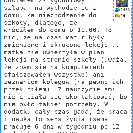
Dostałem 2-tygodniowy
szlaban na wychodzenie z
1483
domu. Za niechodzenie do
29
szkoły, dlatego, że
wróciłem do domu o 11.00. To
nic, że na czas matur były
zmienione i skrócone lekcje...
matka nie uwierzyła w plan
lekcji na stronie szkoły (uważa,
że znam się na komputerach i
sfałszowałem wszystko) ani
zeznaniom kolegów (na pewno ich
przekupiłem). Z nauczycielami
nie chciała się skontaktować, bo
nie było takiej potrzeby. W
dodatku cały czas gada, że praca
i nauka to sens życia (sama
pracuje 6 dni w tygodniu po 12