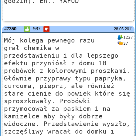
godzin). Eh.. YAFUD
#7350
987
28.05.2011
1227
Mój kolega pewnego razu
37
grał chemika w
przedstawieniu i dla lepszego
efektu przyniósł z domu 10
probówek z kolorowymi proszkami.
Głównie przyprawy typu papryka,
curcuma, pieprz, ale również
stare cienie do powiek które się
sproszkowały. Probówki
przymocował za paskiem i na
kamizelce aby były dobrze
widoczne. Przedstawienie wyszło,
szczęśliwy wracał do domku i