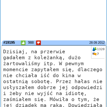
#19195
988
28.09.2012
1320
Dzisiaj, na przerwie
7
gadałem z koleżanką, dużo
żartowaliśmy itp. W pewnym
momencie zapytałem się, dlaczego
nie chciała iść do kina w
ostatnią sobotę. Przez hałas nie
usłyszałem dobrze jej odpowiedzi
i żeby nie wyjść na idiotę,
zaśmiałem się. Mówiła o tym, że
jej dziadek ma raka. Dowiedziała