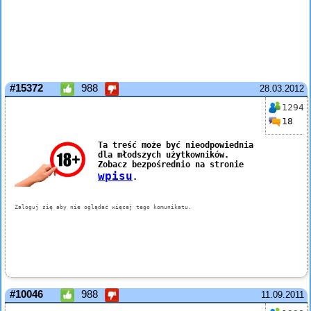
#15372
988
28.03.2012
1294
18
#10046
988
11.09.2011