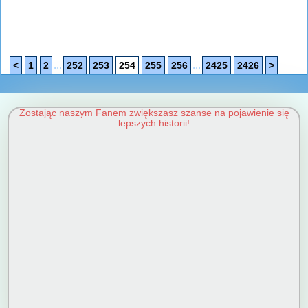
...
...
<
1
2
252
253
254
255
256
2425
2426
>
Zostając naszym Fanem zwiększasz szanse na pojawienie się
lepszych historii!