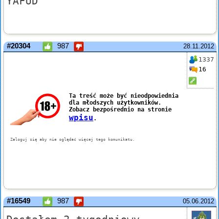
YAFUD
#20304
987
28.11.2012
1337
16
#16549
987
05.06.2012