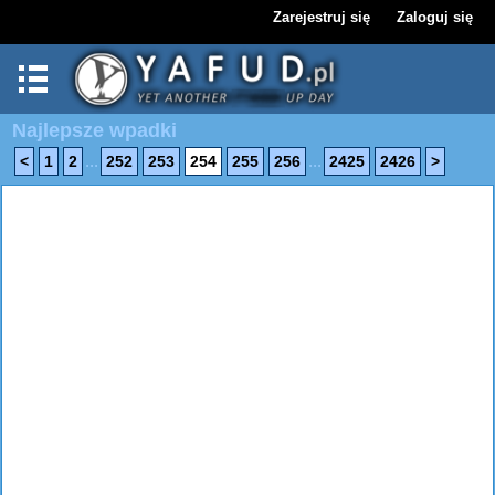
Zarejestruj się
Zaloguj się
Najlepsze wpadki
...
...
<
1
2
252
253
254
255
256
2425
2426
>