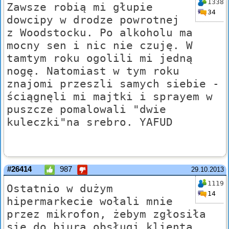
1338
Zawsze robią mi głupie
34
dowcipy w drodze powrotnej
z Woodstocku. Po alkoholu ma
mocny sen i nic nie czuję. W
tamtym roku ogolili mi jedną
nogę. Natomiast w tym roku
znajomi przeszli samych siebie -
ściągnęli mi majtki i sprayem w
puszcze pomalowali "dwie
kuleczki"na srebro. YAFUD
#26414
987
29.10.2013
1119
Ostatnio w dużym
14
hipermarkecie wołali mnie
przez mikrofon, żebym zgłosiła
się do biura obsługi klienta