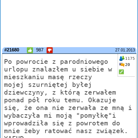
#21680
987
27.01.2013
1175
Po powrocie z parodniowego
20
urlopu znalazłem u siebie w
mieszkaniu masę rzeczy
mojej szurniętej byłej
dziewczyny, z którą zerwałem
ponad pół roku temu. Okazuje
się, że ona nie zerwała ze mną i
wybaczyła mi moją "pomyłkę"i
wprowadziła się z powrotem do
mnie żeby ratować nasz związek.