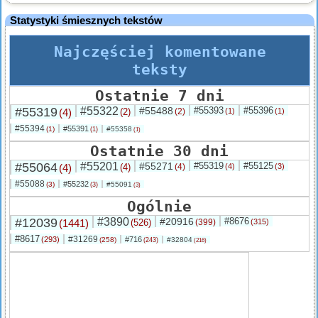
Statystyki śmiesznych tekstów
Najczęściej komentowane
teksty
Ostatnie 7 dni
#55319
#55322
#55488
#55393
#55396
(4)
(2)
(2)
(1)
(1)
#55394
#55391
(1)
#55358
(1)
(1)
Ostatnie 30 dni
#55064
#55201
#55271
#55319
#55125
(4)
(4)
(4)
(4)
(3)
#55088
#55232
(3)
#55091
(3)
(3)
Ogólnie
#12039
#3890
#20916
#8676
(1441)
(526)
(399)
(315)
#8617
#31269
(293)
#716
(258)
#32804
(243)
(216)