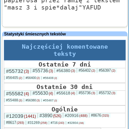
papierosa przez ramię z tekstem
"masz 3 i spie*dalaj"YAFUD
Statystyki śmiesznych tekstów
Najczęściej komentowane
teksty
Ostatnie 7 dni
#55732
#55736
#56380
#56402
#56397
(3)
(3)
(3)
(2)
(2)
#56405
#56400
(2)
#56408
(2)
(2)
Ostatnie 30 dni
#55582
#55630
#55618
#55736
#55732
(4)
(4)
(4)
(3)
(3)
#55488
#56380
(3)
#55467
(3)
(2)
Ogólnie
#12039
#3890
#20916
#8676
(1441)
(526)
(488)
(315)
#8617
#31269
(293)
#716
(258)
#32804
(243)
(216)