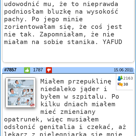
udowodnić mu, że to nieprawda
podniosłam bluzkę na wysokość
pachy. Po jego minie
zorientowałam się, że coś jest
nie tak. Zapomniałam, że nie
miałam na sobie stanika. YAFUD
#7857
1787
15.06.2011
2163
Miałem przepuklinę
30
niedaleko jąder i
byłem w szpitalu. Po
kilku dniach miałem
mieć zmieniany
opatrunek, więc musiałem
odsłonić genitalia i czekać, aż
lekarz z pielęgniarką się mnie