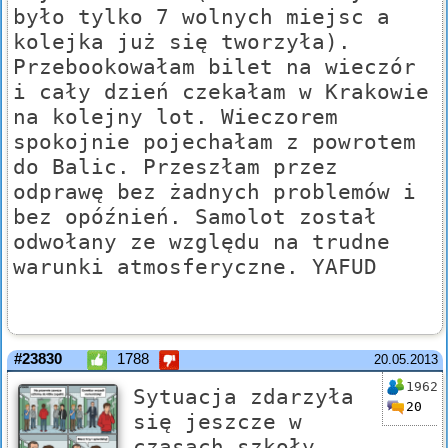
było tylko 7 wolnych miejsc a
kolejka już się tworzyła).
Przebookowałam bilet na wieczór
i cały dzień czekałam w Krakowie
na kolejny lot. Wieczorem
spokojnie pojechałam z powrotem
do Balic. Przeszłam przez
odprawę bez żadnych problemów i
bez opóźnień. Samolot został
odwołany ze względu na trudne
warunki atmosferyczne. YAFUD
#23830
1788
20.05.2013
1962
Sytuacja zdarzyła
20
się jeszcze w
czasach szkoły