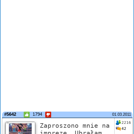
#5642
1794
01.03.2011
2216
Zaproszono mnie na
42
imprezę. Ubrałam