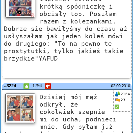
krótką spódniczkę i
obcisły top. Poszłam
razem z koleżankami.
Dobrze się bawiłyśmy do czasu aż
usłyszałam jak jeden koleś mówi
do drugiego: "To na pewno te
prostytutki, tylko jakieś takie
brzydkie"YAFUD
#3224
1794
02.09.2010
2164
Dzisiaj mój mąż
23
odkrył, że
cokolwiek szepnie
mi do ucha, podnieci
mnie. Gdy byłam już