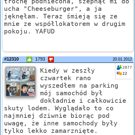
trochę podniecona, szepnął mi do
ucha "Cheeseburger", a ja
jęknęłam. Teraz śmieją się ze
mnie ze współlokatorem w drugim
pokoju. YAFUD
#12310
1793
20.01.2012
2077
Kiedy w zeszły
22
czwartek rano
wyszedłem na parking
mój samochód był
dokładnie i całkowicie
skuty lodem. Wyglądało to co
najmniej dziwnie biorąc pod
uwagę, że inne samochody były
tylko lekko zamarznięte.