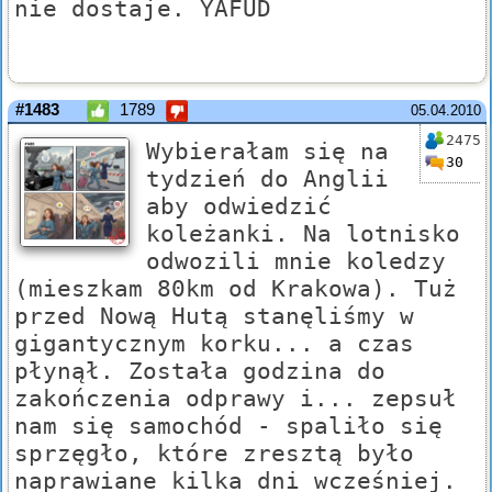
nie dostaje. YAFUD
#1483
1789
05.04.2010
2475
Wybierałam się na
30
tydzień do Anglii
aby odwiedzić
koleżanki. Na lotnisko
odwozili mnie koledzy
(mieszkam 80km od Krakowa). Tuż
przed Nową Hutą stanęliśmy w
gigantycznym korku... a czas
płynął. Została godzina do
zakończenia odprawy i... zepsuł
nam się samochód - spaliło się
sprzęgło, które zresztą było
naprawiane kilka dni wcześniej.