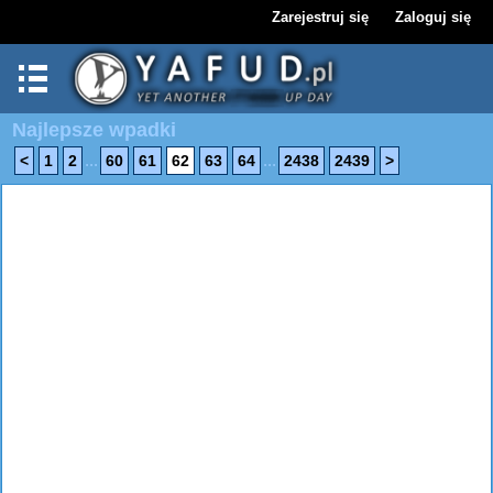
Zarejestruj się
Zaloguj się
Najlepsze wpadki
...
...
<
1
2
60
61
62
63
64
2438
2439
>