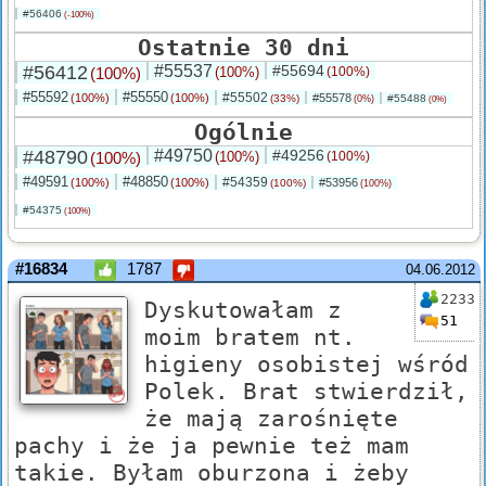
#56406
(-100%)
Ostatnie 30 dni
#56412
#55537
#55694
(100%)
(100%)
(100%)
#55592
#55550
#55502
(100%)
(100%)
#55578
(33%)
#55488
(0%)
(0%)
Ogólnie
#48790
#49750
#49256
(100%)
(100%)
(100%)
#49591
#48850
#54359
(100%)
(100%)
#53956
(100%)
(100%)
#54375
(100%)
#16834
1787
04.06.2012
2233
Dyskutowałam z
51
moim bratem nt.
higieny osobistej wśród
Polek. Brat stwierdził,
że mają zarośnięte
pachy i że ja pewnie też mam
takie. Byłam oburzona i żeby