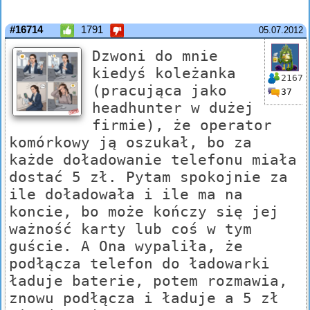
#16714
1791
05.07.2012
Dzwoni do mnie
kiedyś koleżanka
2167
(pracująca jako
37
headhunter w dużej
firmie), że operator
komórkowy ją oszukał, bo za
każde doładowanie telefonu miała
dostać 5 zł. Pytam spokojnie za
ile doładowała i ile ma na
koncie, bo może kończy się jej
ważność karty lub coś w tym
guście. A Ona wypaliła, że
podłącza telefon do ładowarki
ładuje baterie, potem rozmawia,
znowu podłącza i ładuje a 5 zł