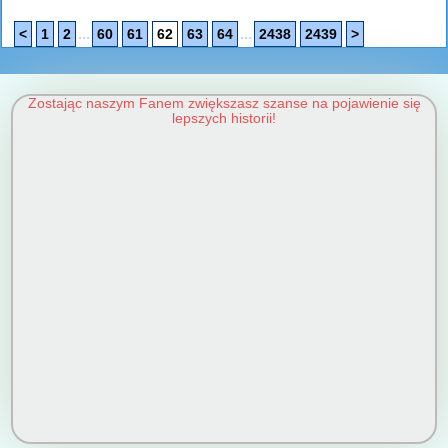
...
...
<
1
2
60
61
62
63
64
2438
2439
>
Zostając naszym Fanem zwiększasz szanse na pojawienie się
lepszych historii!