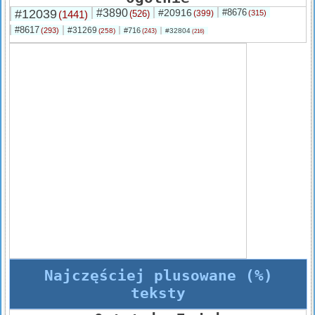
#12039
#3890
#20916
#8676
(1441)
(526)
(399)
(315)
#8617
#31269
(293)
#716
(258)
#32804
(243)
(216)
Najczęściej plusowane (%)
teksty