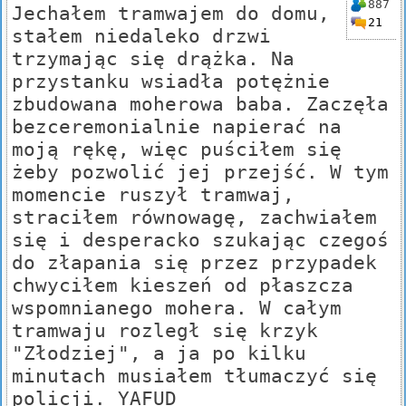
887
Jechałem tramwajem do domu,
21
stałem niedaleko drzwi
trzymając się drążka. Na
przystanku wsiadła potężnie
zbudowana moherowa baba. Zaczęła
bezceremonialnie napierać na
moją rękę, więc puściłem się
żeby pozwolić jej przejść. W tym
momencie ruszył tramwaj,
straciłem równowagę, zachwiałem
się i desperacko szukając czegoś
do złapania się przez przypadek
chwyciłem kieszeń od płaszcza
wspomnianego mohera. W całym
tramwaju rozległ się krzyk
"Złodziej", a ja po kilku
minutach musiałem tłumaczyć się
policji. YAFUD