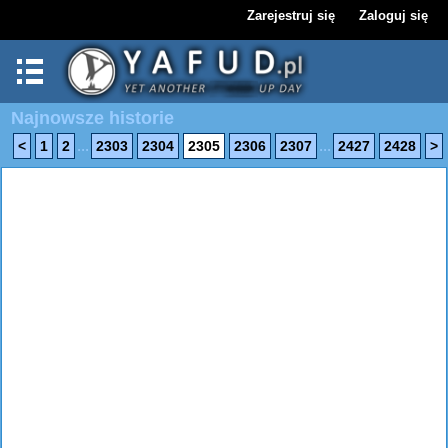
Zarejestruj się
Zaloguj się
Najnowsze historie
...
...
<
1
2
2303
2304
2305
2306
2307
2427
2428
>