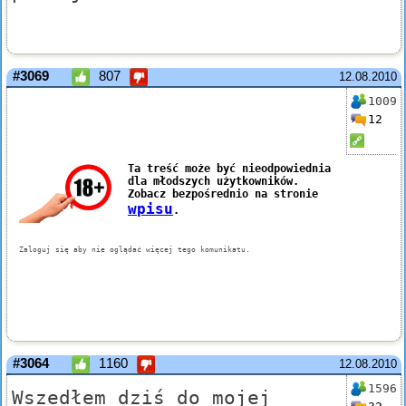
#3069
807
12.08.2010
1009
12
#3064
1160
12.08.2010
1596
Wszedłem dziś do mojej