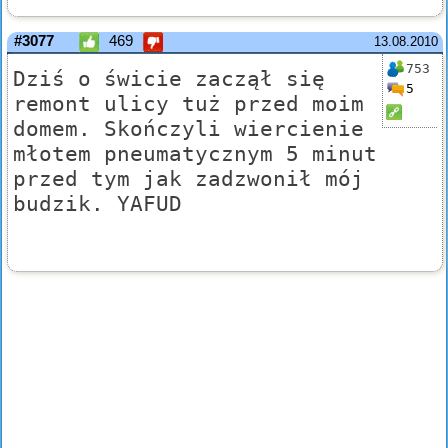
#3077
469
13.08.2010
753
Dziś o świcie zaczął się
5
remont ulicy tuż przed moim
domem. Skończyli wiercienie
młotem pneumatycznym 5 minut
przed tym jak zadzwonił mój
budzik. YAFUD