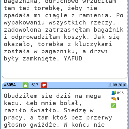
bagażnika, odruchowo wrzuciłam
tam też torebkę, żeby nie
spadała mi ciągle z ramienia. Po
wypakowaniu wszystkich rzeczy,
zadowolona zatrzasnęłam bagażnik
i odprowadziłam koszyk. Jak się
okazało, torebka z kluczykami
została w bagażniku, a drzwi
były zamknięte. YAFUD
#3054
617
11.08.2010
895
Obudziłem się dziś na mega
9
kacu. Łeb mnie bolał,
raziło światło. Siedzę w
pracy, a tam ktoś bez przerwy
głośno gwiżdże. W końcu nie