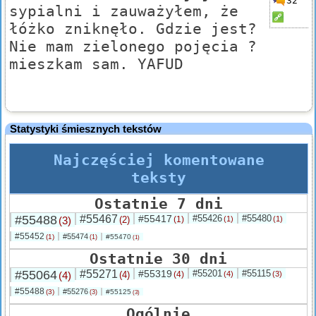
32
sypialni i zauważyłem, że
łóżko zniknęło. Gdzie jest?
Nie mam zielonego pojęcia ?
mieszkam sam. YAFUD
Statystyki śmiesznych tekstów
Najczęściej komentowane
teksty
Ostatnie 7 dni
#55488
#55467
#55417
#55426
#55480
(3)
(2)
(1)
(1)
(1)
#55452
#55474
(1)
#55470
(1)
(1)
Ostatnie 30 dni
#55064
#55271
#55319
#55201
#55115
(4)
(4)
(4)
(4)
(3)
#55488
#55276
(3)
#55125
(3)
(3)
Ogólnie