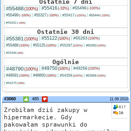
Ostatnie 7 dni
#55488
#55416
#55496
(100%)
(-33%)
(-100%)
#55499
#55327
#55417
(-100%)
(-100%)
#55444
(-100%)
(-100%)
#55452
(-100%)
Ostatnie 30 dni
#55381
#55122
#55263
(100%)
(100%)
(100%)
#55488
#55125
#55297
(100%)
(100%)
#55350
(100%)
(100%)
#55396
(50%)
Ogólnie
#48790
#49750
#49256
(100%)
(100%)
(100%)
#49591
#48850
#54359
(100%)
(100%)
#53956
(100%)
(100%)
#54375
(100%)
#3060
485
11.08.2010
817
Zrobiłam dziś zakupy w
16
hipermarkecie. Gdy
pakowałam sprawunki do