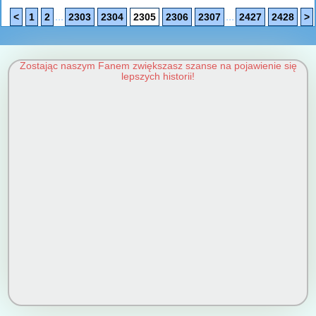
...
...
<
1
2
2303
2304
2305
2306
2307
2427
2428
>
Zostając naszym Fanem zwiększasz szanse na pojawienie się
lepszych historii!