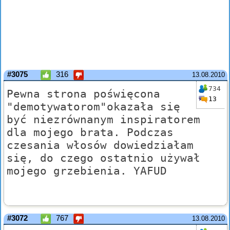
#3075
316
13.08.2010
734
Pewna strona poświęcona
13
"demotywatorom"okazała się
być niezrównanym inspiratorem
dla mojego brata. Podczas
czesania włosów dowiedziałam
się, do czego ostatnio używał
mojego grzebienia. YAFUD
#3072
767
13.08.2010