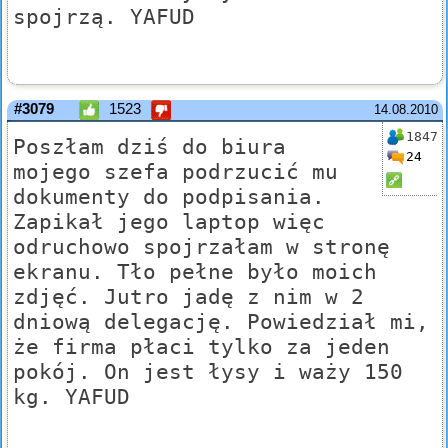
spojrzą. YAFUD
#3079
1523
14.08.2010
1847
Poszłam dziś do biura
24
mojego szefa podrzucić mu
dokumenty do podpisania.
Zapikał jego laptop więc
odruchowo spojrzałam w stronę
ekranu. Tło pełne było moich
zdjęć. Jutro jadę z nim w 2
dniową delegację. Powiedział mi,
że firma płaci tylko za jeden
pokój. On jest łysy i waży 150
kg. YAFUD