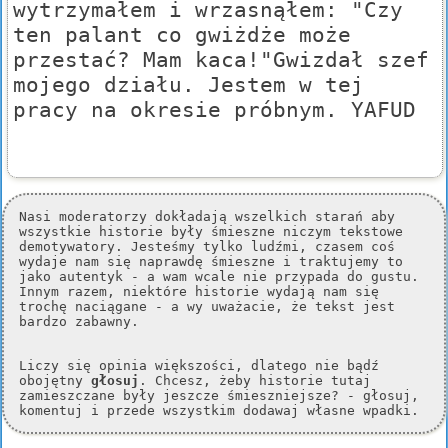
wytrzymałem i wrzasnąłem: "Czy
ten palant co gwiżdże może
przestać? Mam kaca!"Gwizdał szef
mojego działu. Jestem w tej
pracy na okresie próbnym. YAFUD
Nasi moderatorzy dokładają wszelkich starań aby
wszystkie historie były śmieszne niczym tekstowe
demotywatory. Jesteśmy tylko ludźmi, czasem coś
wydaje nam się naprawdę śmieszne i traktujemy to
jako autentyk - a wam wcale nie przypada do gustu.
Innym razem, niektóre historie wydają nam się
trochę naciągane - a wy uważacie, że tekst jest
bardzo zabawny.
Liczy się opinia większości, dlatego nie bądź
obojętny
głosuj
. Chcesz, żeby historie tutaj
zamieszczane były jeszcze śmieszniejsze? - głosuj,
komentuj i przede wszystkim dodawaj własne wpadki.