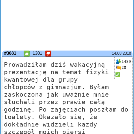
#3081
1301
14.08.2010
1489
Prowadziłam dziś wakacyjną
20
prezentację na temat fizyki
kwantowej dla grupy
chłopców z gimnazjum. Byłam
zaskoczona jak uważnie mnie
słuchali przez prawie całą
godzinę. Po zajęciach poszłam do
toalety. Okazało się, że
dokładnie widzieli każdy
szczegół moich piersi