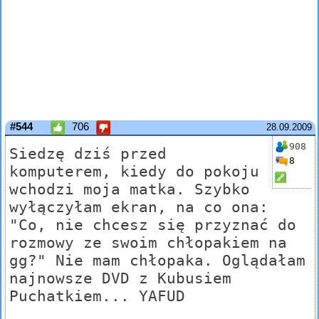
#544
706
28.09.2009
908
Siedzę dziś przed
8
komputerem, kiedy do pokoju
wchodzi moja matka. Szybko
wyłączyłam ekran, na co ona:
"Co, nie chcesz się przyznać do
rozmowy ze swoim chłopakiem na
gg?" Nie mam chłopaka. Oglądałam
najnowsze DVD z Kubusiem
Puchatkiem... YAFUD