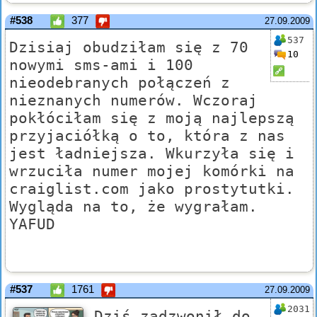
#538
377
27.09.2009
537
Dzisiaj obudziłam się z 70
10
nowymi sms-ami i 100
nieodebranych połączeń z
nieznanych numerów. Wczoraj
pokłóciłam się z moją najlepszą
przyjaciółką o to, która z nas
jest ładniejsza. Wkurzyła się i
wrzuciła numer mojej komórki na
craiglist.com jako prostytutki.
Wygląda na to, że wygrałam.
YAFUD
#537
1761
27.09.2009
2031
Dziś zadzwonił do