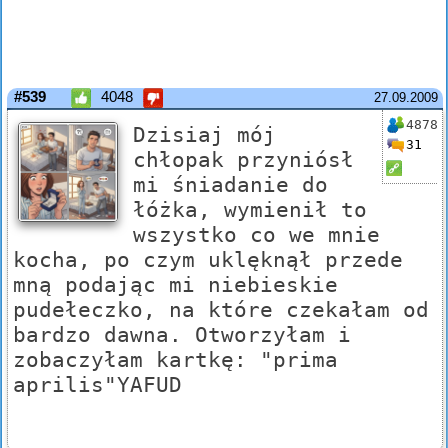
#539
4048
27.09.2009
4878
Dzisiaj mój
31
chłopak przyniósł
mi śniadanie do
łóżka, wymienił to
wszystko co we mnie
kocha, po czym uklęknął przede
mną podając mi niebieskie
pudełeczko, na które czekałam od
bardzo dawna. Otworzyłam i
zobaczyłam kartkę: "prima
aprilis"YAFUD