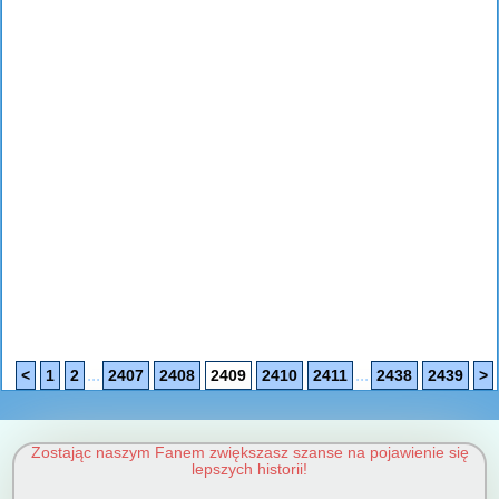
...
...
<
1
2
2407
2408
2409
2410
2411
2438
2439
>
Zostając naszym Fanem zwiększasz szanse na pojawienie się
lepszych historii!