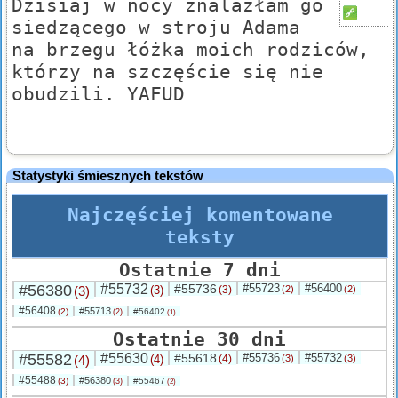
Dzisiaj w nocy znalazłam go
siedzącego w stroju Adama
na brzegu łóżka moich rodziców,
którzy na szczęście się nie
obudzili. YAFUD
Statystyki śmiesznych tekstów
Najczęściej komentowane
teksty
Ostatnie 7 dni
#56380
#55732
#55736
#55723
#56400
(3)
(3)
(3)
(2)
(2)
#56408
#55713
(2)
#56402
(2)
(1)
Ostatnie 30 dni
#55582
#55630
#55618
#55736
#55732
(4)
(4)
(4)
(3)
(3)
#55488
#56380
(3)
#55467
(3)
(2)