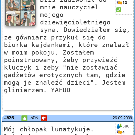
10
mnie nauczyciel
mojego
dziewięcioletniego
syna. Dowiedziałem się,
że gówniarz przykuł się do
biurka kajdankami, które znalazł
w moim pokoju. Zostałem
poinstruowany, żeby przywieźć
kluczyk i żeby "nie zostawiać
gadżetów erotycznych tam, gdzie
mogą je znaleźć dzieci". Jestem
gliniarzem. YAFUD
#536
506
26.09.2009
586
Mój chłopak lunatykuje.
4