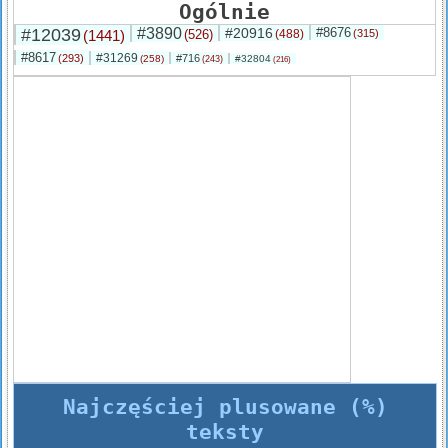
Ogólnie
#12039
#3890
#20916
#8676
(1441)
(526)
(488)
(315)
#8617
#31269
(293)
#716
(258)
#32804
(243)
(216)
Najczęściej plusowane (%)
teksty