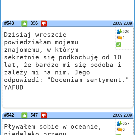
#543
396
28.09.2009
526
Dzisiaj wreszcie
4
powiedziałam mojemu
znajomemu, w którym
sekretnie się podkochuję od 10
lat, że bardzo mi się podoba i
zależy mi na nim. Jego
odpowiedź: "Doceniam sentyment."
YAFUD
#542
547
28.09.2009
657
Pływałem sobie w oceanie,
6
niedaleko brzegu.