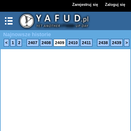
Zarejestruj się
Zaloguj się
Najnowsze historie
...
...
<
1
2
2407
2408
2409
2410
2411
2438
2439
>