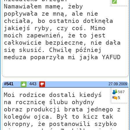
Namawiałem mamę, żeby
popływała ze mną, ale nie
chciała, bo ostatnio dotknęła
jakiejś ryby, czy coś. Mimo
moich zapewnień, że to jest
całkowicie bezpieczne, nie dała
się skusić. Chwilę później
meduza poparzyła mi jajka YAFUD
#541
443
27.09.2009
587
Moi rodzice dostali kiedyś
5
na rocznicę ślubu ohydny
obraz produkcji brata jednego z
kolegów ojca. Był to kicz tak
okropny, że postanowili szybko