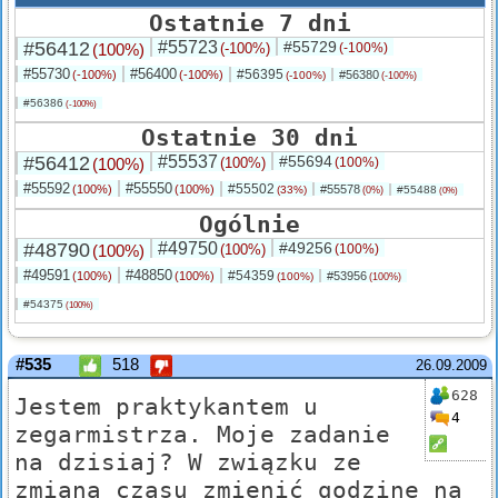
Ostatnie 7 dni
#56412
#55723
#55729
(100%)
(-100%)
(-100%)
#55730
#56400
#56395
(-100%)
(-100%)
#56380
(-100%)
(-100%)
#56386
(-100%)
Ostatnie 30 dni
#56412
#55537
#55694
(100%)
(100%)
(100%)
#55592
#55550
#55502
(100%)
(100%)
#55578
(33%)
#55488
(0%)
(0%)
Ogólnie
#48790
#49750
#49256
(100%)
(100%)
(100%)
#49591
#48850
#54359
(100%)
(100%)
#53956
(100%)
(100%)
#54375
(100%)
#535
518
26.09.2009
628
Jestem praktykantem u
4
zegarmistrza. Moje zadanie
na dzisiaj? W związku ze
zmianą czasu zmienić godzinę na