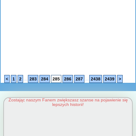
...
...
<
1
2
283
284
285
286
287
2438
2439
>
Zostając naszym Fanem zwiększasz szanse na pojawienie się
lepszych historii!