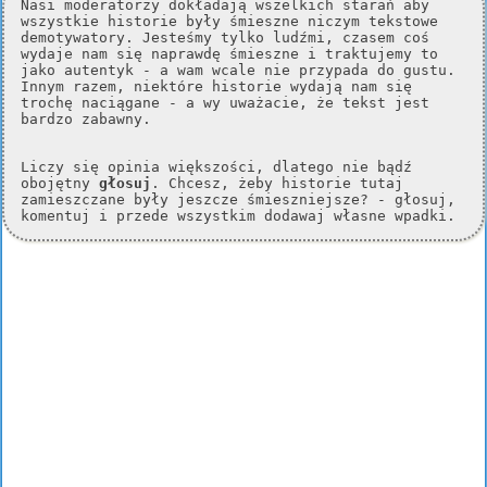
Nasi moderatorzy dokładają wszelkich starań aby
wszystkie historie były śmieszne niczym tekstowe
demotywatory. Jesteśmy tylko ludźmi, czasem coś
wydaje nam się naprawdę śmieszne i traktujemy to
jako autentyk - a wam wcale nie przypada do gustu.
Innym razem, niektóre historie wydają nam się
trochę naciągane - a wy uważacie, że tekst jest
bardzo zabawny.
Liczy się opinia większości, dlatego nie bądź
obojętny
głosuj
. Chcesz, żeby historie tutaj
zamieszczane były jeszcze śmieszniejsze? - głosuj,
komentuj i przede wszystkim dodawaj własne wpadki.