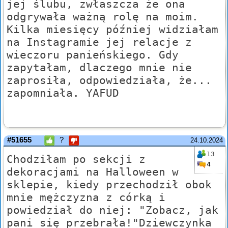
jej ślubu, zwłaszcza że ona
odgrywała ważną rolę na moim.
Kilka miesięcy później widziałam
na Instagramie jej relacje z
wieczoru panieńskiego. Gdy
zapytałam, dlaczego mnie nie
zaprosiła, odpowiedziała, że...
zapomniała. YAFUD
#51655
?
24.10.2024
13
Chodziłam po sekcji z
4
dekoracjami na Halloween w
sklepie, kiedy przechodził obok
mnie mężczyzna z córką i
powiedział do niej: "Zobacz, jak
pani się przebrała!"Dziewczynka