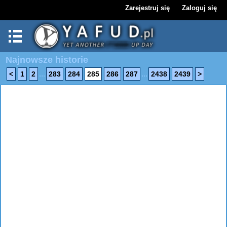
Zarejestruj się
Zaloguj się
Najnowsze historie
...
...
<
1
2
283
284
285
286
287
2438
2439
>