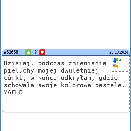
#51656
?
25.10.2024
9
Dzisiaj, podczas zmieniania
7
pieluchy mojej dwuletniej
córki, w końcu odkryłam, gdzie
schowała swoje kolorowe pastele.
YAFUD