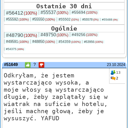
Ostatnie 30 dni
#56412
#55537
#55694
(100%)
(100%)
(100%)
#55592
#55550
#55502
(100%)
(100%)
#55578
(33%)
#55488
(0%)
(0%)
Ogólnie
#48790
#49750
#49256
(100%)
(100%)
(100%)
#49591
#48850
#54359
(100%)
(100%)
#53956
(100%)
(100%)
#54375
(100%)
#51649
?
23.10.2024
13
Odkryłam, że jestem
2
wystarczająco wysoka, a
moje włosy są wystarczająco
długie, żeby zaplątały się w
wiatrak na suficie w hotelu,
jeśli machnę głową, żeby je
wysuszyć. YAFUD