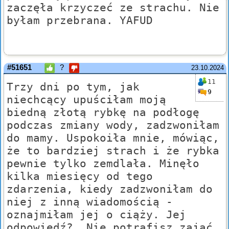
zaczęła krzyczeć ze strachu. Nie
byłam przebrana. YAFUD
#51651
?
23.10.2024
11
Trzy dni po tym, jak
9
niechcący upuściłam moją
biedną złotą rybkę na podłogę
podczas zmiany wody, zadzwoniłam
do mamy. Uspokoiła mnie, mówiąc,
że to bardziej strach i że rybka
pewnie tylko zemdlała. Minęło
kilka miesięcy od tego
zdarzenia, kiedy zadzwoniłam do
niej z inną wiadomością -
oznajmiłam jej o ciąży. Jej
odpowiedź? „Nie potrafisz zająć