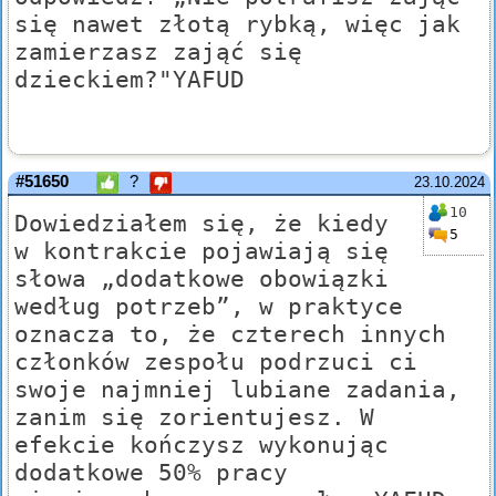
się nawet złotą rybką, więc jak
zamierzasz zająć się
dzieckiem?"YAFUD
#51650
?
23.10.2024
10
Dowiedziałem się, że kiedy
5
w kontrakcie pojawiają się
słowa „dodatkowe obowiązki
według potrzeb”, w praktyce
oznacza to, że czterech innych
członków zespołu podrzuci ci
swoje najmniej lubiane zadania,
zanim się zorientujesz. W
efekcie kończysz wykonując
dodatkowe 50% pracy