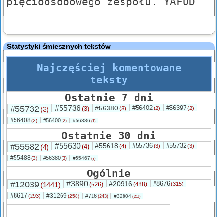
pięcioosobowego zespołu. YAFUD
Statystyki śmiesznych tekstów
Najczęściej komentowane
teksty
Ostatnie 7 dni
#55732
#55736
#56380
#56402
#56397
(3)
(3)
(3)
(2)
(2)
#56408
#56400
(2)
#56386
(2)
(1)
Ostatnie 30 dni
#55582
#55630
#55618
#55736
#55732
(4)
(4)
(4)
(3)
(3)
#55488
#56380
(3)
#55467
(3)
(2)
Ogólnie
#12039
#3890
#20916
#8676
(1441)
(526)
(488)
(315)
#8617
#31269
(293)
#716
(258)
#32804
(243)
(216)