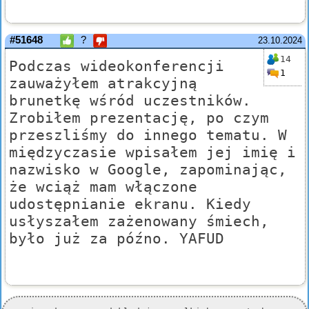
#51648
?
23.10.2024
14
Podczas wideokonferencji
1
zauważyłem atrakcyjną
brunetkę wśród uczestników.
Zrobiłem prezentację, po czym
przeszliśmy do innego tematu. W
międzyczasie wpisałem jej imię i
nazwisko w Google, zapominając,
że wciąż mam włączone
udostępnianie ekranu. Kiedy
usłyszałem zażenowany śmiech,
było już za późno. YAFUD