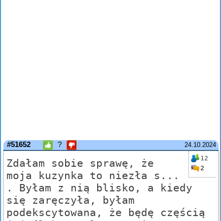
#51652
?
24.10.2024
12
Zdałam sobie sprawę, że
2
moja kuzynka to niezła s...
. Byłam z nią blisko, a kiedy
się zaręczyła, byłam
podekscytowana, że będę częścią