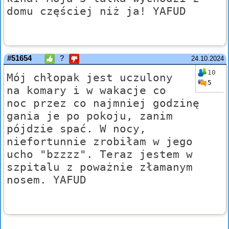
domu częściej niż ja! YAFUD
#51654
?
24.10.2024
10
Mój chłopak jest uczulony
5
na komary i w wakacje co
noc przez co najmniej godzinę
gania je po pokoju, zanim
pójdzie spać. W nocy,
niefortunnie zrobiłam w jego
ucho "bzzzz". Teraz jestem w
szpitalu z poważnie złamanym
nosem. YAFUD