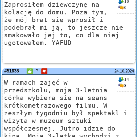
10
Zaprosiłem dziewczynę na
6
kolację do domu. Poza tym,
że mój brat się wprosił i
podebrał mi ją, to jeszcze nie
smakowało jej to, co dla niej
ugotowałem. YAFUD
#51635
?
24.10.2024
14
W ramach zajęć w
8
przedszkolu, moja 3-letnia
córka wybiera się na seans
krótkometrażowego filmu. W
zeszłym tygodniu był spektakl i
wizyta w muzeum sztuki
współczesnej. Jutro idzie do
kina. Moja 3-latka wychodzi z