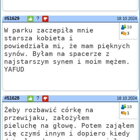
#51629
?
18.10.2024
10
W parku zaczepiła mnie
3
starsza kobieta i
powiedziała mi, że mam pięknych
synów. Byłam na spacerze z
najstarszym synem i moim mężem.
YAFUD
#51628
?
18.10.2024
10
Żeby rozbawić córkę na
1
przewijaku, założyłem
pieluchę na głowę. Potem zająłem
się czymś innym i dopiero kiedy