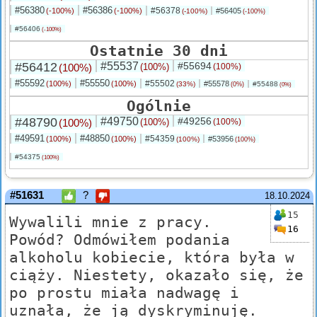
#56380
#56386
#56378
(-100%)
(-100%)
#56405
(-100%)
(-100%)
#56406
(-100%)
Ostatnie 30 dni
#56412
#55537
#55694
(100%)
(100%)
(100%)
#55592
#55550
#55502
(100%)
(100%)
#55578
(33%)
#55488
(0%)
(0%)
Ogólnie
#48790
#49750
#49256
(100%)
(100%)
(100%)
#49591
#48850
#54359
(100%)
(100%)
#53956
(100%)
(100%)
#54375
(100%)
#51631
?
18.10.2024
15
Wywalili mnie z pracy.
16
Powód? Odmówiłem podania
alkoholu kobiecie, która była w
ciąży. Niestety, okazało się, że
po prostu miała nadwagę i
uznała, że ją dyskryminuję.