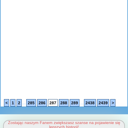
...
...
<
1
2
285
286
287
288
289
2438
2439
>
Zostając naszym Fanem zwiększasz szanse na pojawienie się
lepszych historii!