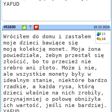
YAFUD
#51630
?
18.10.2024
15
Wróciłem do domu i zastałem
10
moje dzieci bawiące się
moją kolekcją monet. Moja żona
powiedziała, żebym przestał się
złościć, bo to przecież nie
srebro ani złoto. Może i nie,
ale wszystkie monety były w
idealnym stanie, niektóre bardzo
rzadkie, a każda rysa, którą
dzieci właśnie na nich zrobiły,
przynajmniej o połowę obniżyła
ich wartość, jeśli nie bardziej.
YAFUD