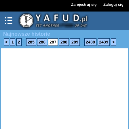
Zarejestruj się
Zaloguj się
Najnowsze historie
...
...
<
1
2
285
286
287
288
289
2438
2439
>