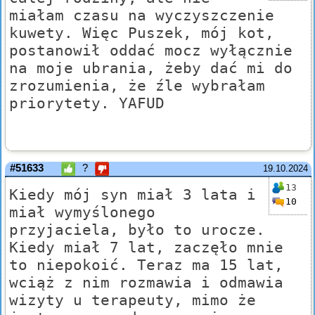
miałam czasu na wyczyszczenie
kuwety. Więc Puszek, mój kot,
postanowił oddać mocz wyłącznie
na moje ubrania, żeby dać mi do
zrozumienia, że źle wybrałam
priorytety. YAFUD
#51633
?
19.10.2024
13
Kiedy mój syn miał 3 lata i
10
miał wymyślonego
przyjaciela, było to urocze.
Kiedy miał 7 lat, zaczęło mnie
to niepokoić. Teraz ma 15 lat,
wciąż z nim rozmawia i odmawia
wizyty u terapeuty, mimo że