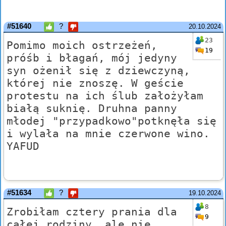
#51640
?
20.10.2024
23
Pomimo moich ostrzeżeń,
19
próśb i błagań, mój jedyny
syn ożenił się z dziewczyną,
której nie znoszę. W geście
protestu na ich ślub założyłam
białą suknię. Druhna panny
młodej "przypadkowo"potknęła się
i wylała na mnie czerwone wino.
YAFUD
#51634
?
19.10.2024
8
Zrobiłam cztery prania dla
9
całej rodziny, ale nie