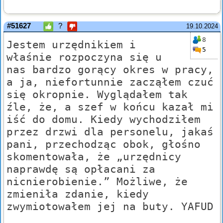
#51627
?
19.10.2024
8
Jestem urzędnikiem i
5
właśnie rozpoczyna się u
nas bardzo gorący okres w pracy,
a ja, niefortunnie zacząłem czuć
się okropnie. Wyglądałem tak
źle, że, a szef w końcu kazał mi
iść do domu. Kiedy wychodziłem
przez drzwi dla personelu, jakaś
pani, przechodząc obok, głośno
skomentowała, że „urzędnicy
naprawdę są opłacani za
nicnierobienie.” Możliwe, że
zmieniła zdanie, kiedy
zwymiotowałem jej na buty. YAFUD