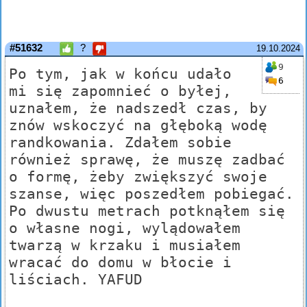
#51632
?
19.10.2024
9
Po tym, jak w końcu udało
6
mi się zapomnieć o byłej,
uznałem, że nadszedł czas, by
znów wskoczyć na głęboką wodę
randkowania. Zdałem sobie
również sprawę, że muszę zadbać
o formę, żeby zwiększyć swoje
szanse, więc poszedłem pobiegać.
Po dwustu metrach potknąłem się
o własne nogi, wylądowałem
twarzą w krzaku i musiałem
wracać do domu w błocie i
liściach. YAFUD