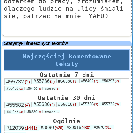
dotarłem do pracy, zrozumiałem,
dlaczego ludzie na ulicy śmiali
się, patrząc na mnie. YAFUD
Statystyki śmiesznych tekstów
Najczęściej komentowane
teksty
Ostatnie 7 dni
#55732
#55736
#56380
#56402
#56397
(3)
(3)
(3)
(2)
(2)
#56408
#56400
(2)
#56386
(2)
(1)
Ostatnie 30 dni
#55582
#55630
#55618
#55736
#55732
(4)
(4)
(4)
(3)
(3)
#55488
#56380
(3)
#55467
(3)
(2)
Ogólnie
#12039
#3890
#20916
#8676
(1441)
(526)
(488)
(315)