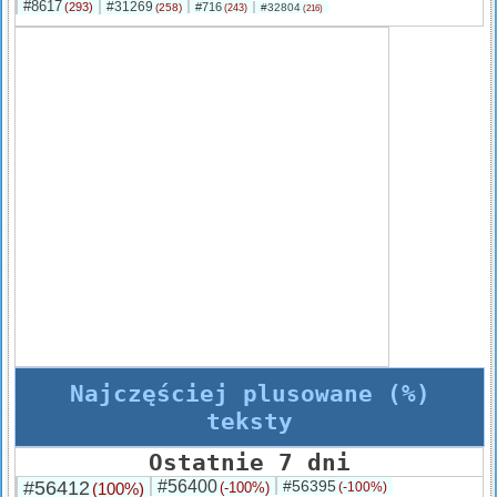
#8617
#31269
(293)
#716
(258)
#32804
(243)
(216)
Najczęściej plusowane (%)
teksty
Ostatnie 7 dni
#56412
#56400
#56395
(100%)
(-100%)
(-100%)