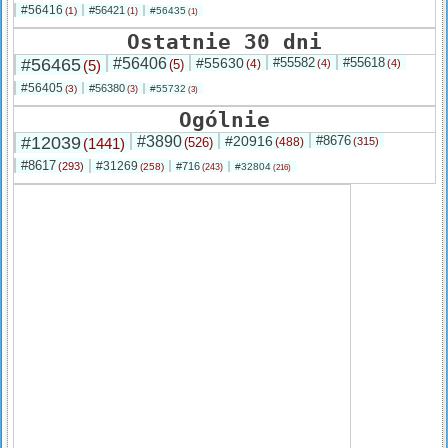
#56416
#56421
(1)
#56435
(1)
(1)
Ostatnie 30 dni
#56465
#56406
#55630
#55582
#55618
(5)
(5)
(4)
(4)
(4)
#56405
#56380
(3)
#55732
(3)
(3)
Ogólnie
#12039
#3890
#20916
#8676
(1441)
(526)
(488)
(315)
#8617
#31269
(293)
#716
(258)
#32804
(243)
(216)