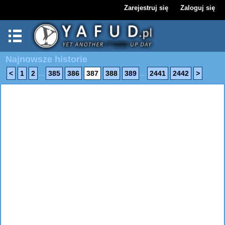
Zarejestruj się
Zaloguj się
Najnowsze historie
...
...
<
1
2
385
386
387
388
389
2441
2442
>