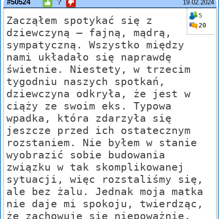
#50524
?
19.02.2024
5
Zacząłem spotykać się z
20
dziewczyną – fajną, mądrą,
sympatyczną. Wszystko między
nami układało się naprawdę
świetnie. Niestety, w trzecim
tygodniu naszych spotkań,
dziewczyna odkryła, że jest w
ciąży ze swoim eks. Typowa
wpadka, która zdarzyła się
jeszcze przed ich ostatecznym
rozstaniem. Nie byłem w stanie
wyobrazić sobie budowania
związku w tak skomplikowanej
sytuacji, więc rozstaliśmy się,
ale bez żalu. Jednak moja matka
nie daje mi spokoju, twierdząc,
że zachowuję się niepoważnie.