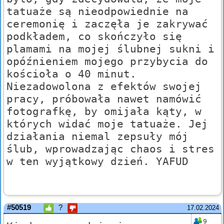
tatuaże są nieodpowiednie na
ceremonię i zaczęła je zakrywać
podkładem, co skończyło się
plamami na mojej ślubnej sukni i
opóźnieniem mojego przybycia do
kościoła o 40 minut.
Niezadowolona z efektów swojej
pracy, próbowała nawet namówić
fotografkę, by omijała kąty, w
których widać moje tatuaże. Jej
działania niemal zepsuły mój
ślub, wprowadzając chaos i stres
w ten wyjątkowy dzień. YAFUD
#50519
?
17.02.2024
9