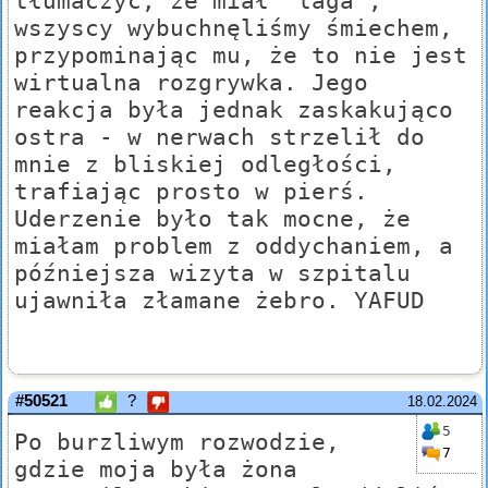
tłumaczyć, że miał "laga",
wszyscy wybuchnęliśmy śmiechem,
przypominając mu, że to nie jest
wirtualna rozgrywka. Jego
reakcja była jednak zaskakująco
ostra - w nerwach strzelił do
mnie z bliskiej odległości,
trafiając prosto w pierś.
Uderzenie było tak mocne, że
miałam problem z oddychaniem, a
późniejsza wizyta w szpitalu
ujawniła złamane żebro. YAFUD
#50521
?
18.02.2024
5
Po burzliwym rozwodzie,
7
gdzie moja była żona