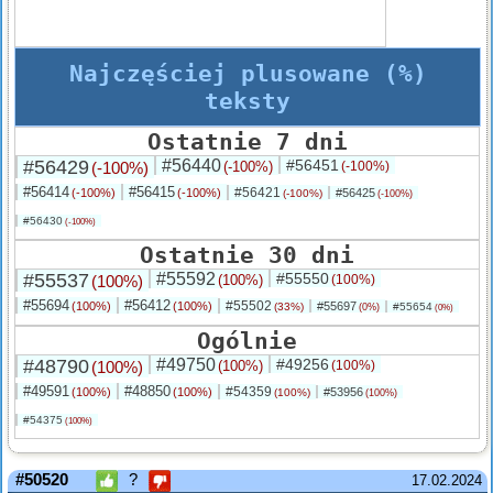
Najczęściej plusowane (%)
teksty
Ostatnie 7 dni
#56429
#56440
#56451
(-100%)
(-100%)
(-100%)
#56414
#56415
#56421
(-100%)
(-100%)
#56425
(-100%)
(-100%)
#56430
(-100%)
Ostatnie 30 dni
#55537
#55592
#55550
(100%)
(100%)
(100%)
#55694
#56412
#55502
(100%)
(100%)
#55697
(33%)
#55654
(0%)
(0%)
Ogólnie
#48790
#49750
#49256
(100%)
(100%)
(100%)
#49591
#48850
#54359
(100%)
(100%)
#53956
(100%)
(100%)
#54375
(100%)
#50520
?
17.02.2024