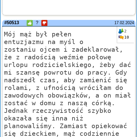
#50513
?
17.02.2024
2
Mój mąż był pełen
10
entuzjazmu na myśl o
zostaniu ojcem i zadeklarował,
że z radością weźmie połowę
urlopu rodzicielskiego, żeby dać
mi szansę powrotu do pracy. Gdy
nadszedł czas, aby zamienić się
rolami, z ufnością wróciłam do
zawodowych obowiązków, a on miał
zostać w domu z naszą córką.
Jednak rzeczywistość szybko
okazała się inna niż
planowaliśmy. Zamiast opiekować
się dzieckiem, mąż codziennie