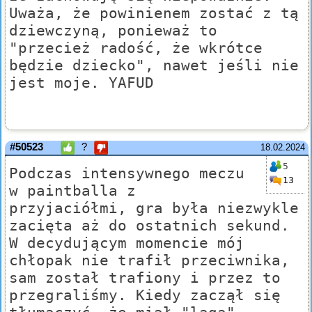
Uważa, że powinienem zostać z tą
dziewczyną, ponieważ to
"przecież radość, że wkrótce
będzie dziecko", nawet jeśli nie
jest moje. YAFUD
#50523
?
18.02.2024
5
Podczas intensywnego meczu
13
w paintballa z
przyjaciółmi, gra była niezwykle
zacięta aż do ostatnich sekund.
W decydującym momencie mój
chłopak nie trafił przeciwnika,
sam został trafiony i przez to
przegraliśmy. Kiedy zaczął się