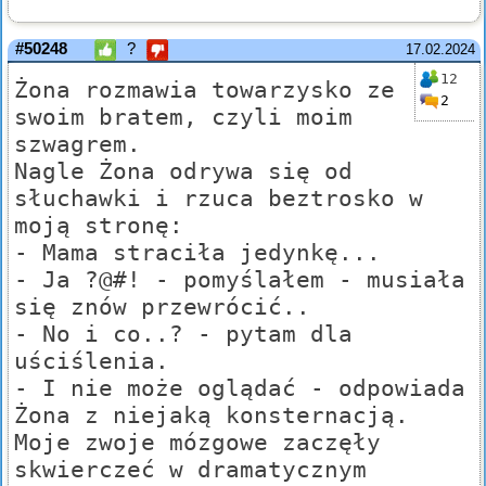
#50248
?
17.02.2024
12
Żona rozmawia towarzysko ze
2
swoim bratem, czyli moim
szwagrem.
Nagle Żona odrywa się od
słuchawki i rzuca beztrosko w
moją stronę:
- Mama straciła jedynkę...
- Ja ?@#! - pomyślałem - musiała
się znów przewrócić..
- No i co..? - pytam dla
uściślenia.
- I nie może oglądać - odpowiada
Żona z niejaką konsternacją.
Moje zwoje mózgowe zaczęły
skwierczeć w dramatycznym