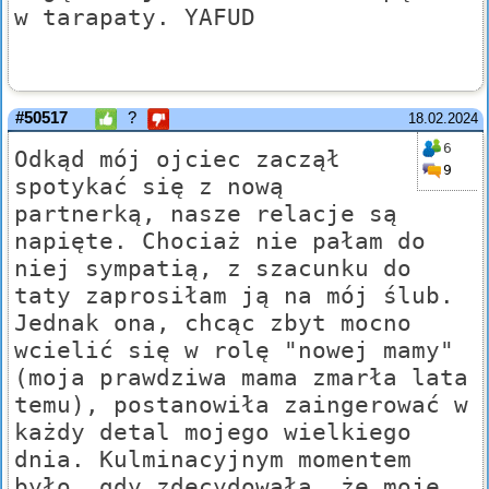
w tarapaty. YAFUD
#50517
?
18.02.2024
6
Odkąd mój ojciec zaczął
9
spotykać się z nową
partnerką, nasze relacje są
napięte. Chociaż nie pałam do
niej sympatią, z szacunku do
taty zaprosiłam ją na mój ślub.
Jednak ona, chcąc zbyt mocno
wcielić się w rolę "nowej mamy"
(moja prawdziwa mama zmarła lata
temu), postanowiła zaingerować w
każdy detal mojego wielkiego
dnia. Kulminacyjnym momentem
było, gdy zdecydowała, że moje