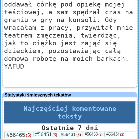
oddawał córkę pod opiekę mojej
teściowej, a sam spędzał czas na
graniu w gry na konsoli. Gdy
wracałam z pracy, przywitał mnie
teatrem zmęczenia, twierdząc,
jak to ciężko jest zająć się
dzieckiem, pozostawiając całą
domową robotę na moich barkach.
YAFUD
Statystyki śmiesznych tekstów
Najczęściej komentowane
teksty
Ostatnie 7 dni
#56465
#56451
#56431
#56438
#56434
(5)
(3)
(3)
(2)
(2)