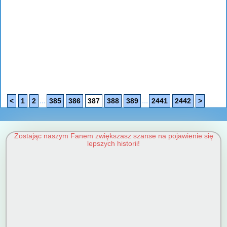
...
...
<
1
2
385
386
387
388
389
2441
2442
>
Zostając naszym Fanem zwiększasz szanse na pojawienie się
lepszych historii!