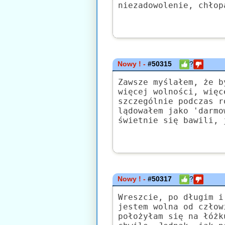
niezadowolenie, chłop
Nowy ! -
#50315
?
Zawsze myślałem, że b
więcej wolności, więc
szczególnie podczas r
lądowałem jako 'darmo
świetnie się bawili, 
Nowy ! -
#50317
?
Wreszcie, po długim i
jestem wolna od człow
położyłam się na łóżk