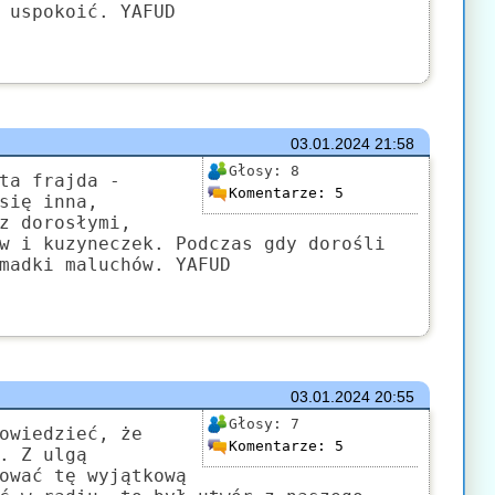
 uspokoić. YAFUD
03.01.2024
21:58
Głosy:
8
ta frajda -
Komentarze:
5
się inna,
z dorosłymi,
w i kuzyneczek. Podczas gdy dorośli
madki maluchów. YAFUD
03.01.2024
20:55
Głosy:
7
owiedzieć, że
Komentarze:
5
. Z ulgą
ować tę wyjątkową