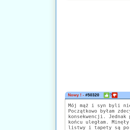
Nowy ! -
#50320
?
Mój mąż i syn byli ni
Początkowo byłam zdec
konsekwencji. Jednak 
końcu uległam. Minęły
listwy i tapety są po