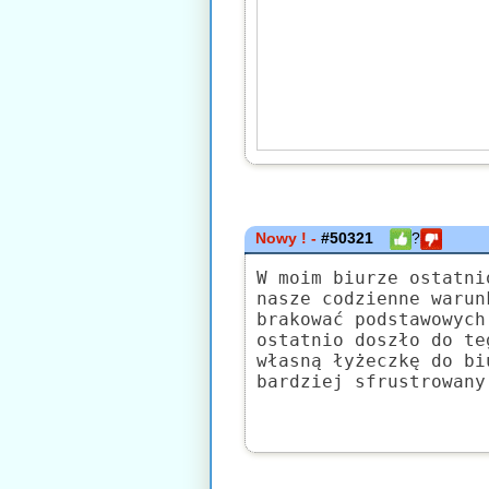
Nowy ! -
#50321
?
W moim biurze ostatni
nasze codzienne warun
brakować podstawowych
ostatnio doszło do te
własną łyżeczkę do bi
bardziej sfrustrowany