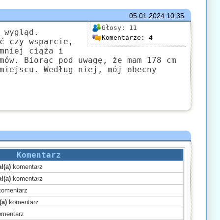
05.01.2024
10:35
Głosy:
11
 wygląd.
Komentarze:
4
ć czy wsparcie,
mniej ciąża i
mów. Biorąc pod uwagę, że mam 178 cm
miejscu. Według niej, mój obecny
Komentarz
ł(a)
komentarz
ł(a)
komentarz
omentarz
(a)
komentarz
mentarz