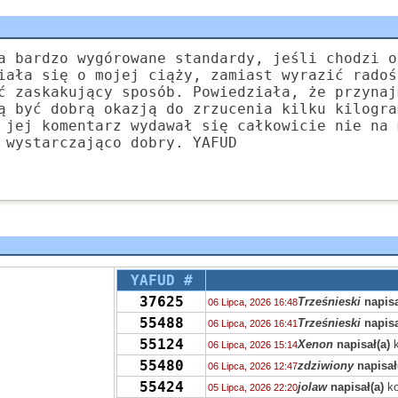
a bardzo wygórowane standardy, jeśli chodzi o
iała się o mojej ciąży, zamiast wyrazić radoś
ć zaskakujący sposób. Powiedziała, że przynaj
ą być dobrą okazją do zrzucenia kilku kilogra
 jej komentarz wydawał się całkowicie nie na 
 wystarczająco dobry. YAFUD
YAFUD #
37625
Trześnieski
napisa
06 Lipca, 2026 16:48
55488
Trześnieski
napisa
06 Lipca, 2026 16:41
55124
Xenon
napisał(a)
k
06 Lipca, 2026 15:14
55480
zdziwiony
napisał
06 Lipca, 2026 12:47
55424
jolaw
napisał(a)
ko
05 Lipca, 2026 22:20