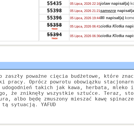
55435
jolaw
napisał(a)
ko
05 Lipca, 2026 22:16
55398
samezrp
napisał(a
05 Lipca, 2026 21:21
55396
Mi
napisał(a)
kome
05 Lipca, 2026 19:44
55358
ciotka Klotka
napis
05 Lipca, 2026 06:41
TRASH
55394
ciotka Klotka
napis
05 Lipca, 2026 06:36
TRASH
55319
Peppone
napisał(a
04 Lipca, 2026 15:04
55393
Peppone
napisał(a
04 Lipca, 2026 15:03
55422
Peppone
napisał(a
04 Lipca, 2026 15:02
55322
wasp
napisał(a)
ko
03 Lipca, 2026 15:31
55322
zdziwiony
napisał
03 Lipca, 2026 10:41
o zaszły poważne cięcia budżetowe, które znac
55319
Grejon
napisał(a)
02 Lipca, 2026 13:57
ki pracy. Oprócz powrotu obowiązku stacjonarn
55347
 udogodnień takich jak kawa, herbata, mleko i
Bzhevxh
napisał(a
02 Lipca, 2026 11:46
go, że zniknęły wszystkie sztućce. Teraz, sto
55319
Alice
napisał(a)
ko
02 Lipca, 2026 10:42
ura, albo będę zmuszony mieszać kawę spinacze
55319
Grejon
napisał(a)
02 Lipca, 2026 06:10
 tą sytuacją. YAFUD
55391
Szejk Wave
napisa
01 Lipca, 2026 15:19