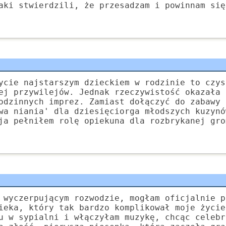
aki stwierdzili, że przesadzam i powinnam się
ycie najstarszym dzieckiem w rodzinie to czys
ej przywilejów. Jednak rzeczywistość okazała 
odzinnych imprez. Zamiast dołączyć do zabawy 
wa niania' dla dziesięciorga młodszych kuzynó
ja pełniłem rolę opiekuna dla rozbrykanej gro
 wyczerpującym rozwodzie, mogłam oficjalnie p
ieka, który tak bardzo komplikował moje życie
u w sypialni i włączyłam muzykę, chcąc celebr