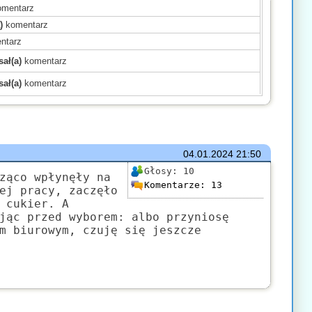
mentarz
)
komentarz
ntarz
ał(a)
komentarz
ał(a)
komentarz
)
komentarz
)
komentarz
)
komentarz
mentarz
04.01.2024
21:50
(a)
komentarz
Głosy:
10
ząco wpłynęły na
Komentarze:
13
komentarz
ej pracy, zaczęło
 cukier. A
)
komentarz
jąc przed wyborem: albo przyniosę
mentarz
m biurowym, czuję się jeszcze
komentarz
ł(a)
komentarz