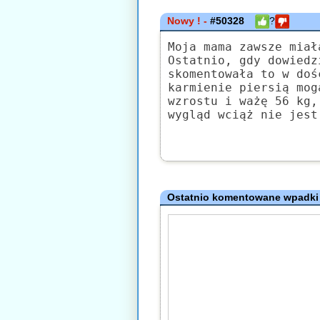
Nowy ! -
#50328
?
Moja mama zawsze miał
Ostatnio, gdy dowiedz
skomentowała to w doś
karmienie piersią mog
wzrostu i ważę 56 kg,
wygląd wciąż nie jest
Ostatnio komentowane wpadki