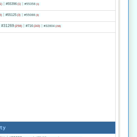
#55396
1)
#55358
(1)
(1)
#55125
3)
#55088
(3)
(3)
#31269
#716
(258)
#32804
(243)
(216)
ty