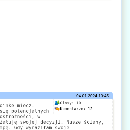
04.01.2024
10:45
Głosy:
10
oinkę miecz.
Komentarze:
12
się potencjalnych
ostrożności, w
żałuję swojej decyzji. Nasze ściany,
mpę. Gdy wyraziłam swoje