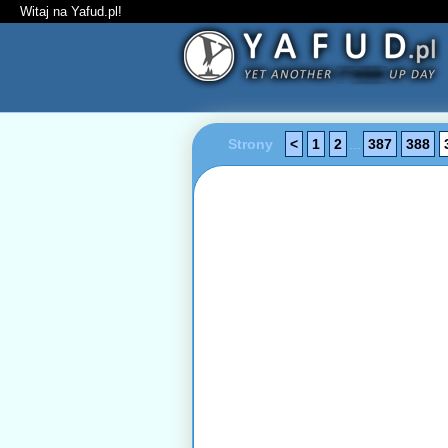
Witaj na Yafud.pl!
Strony
<
1
2
...
387
388