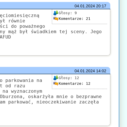
04.01.2024
20:17
Głosy:
9
ęciomiesięczną
Komentarze:
21
ył równie
ści do poważnego
ny mąż był świadkiem tej sceny. Jego
AFUD
04.01.2024
14:02
Głosy:
12
o parkowania na
Komentarze:
12
t od razu
 na wyznaczonym
Oburzona, oskarżyła mnie o bezprawne
am parkować, nieoczekiwanie zaczęła