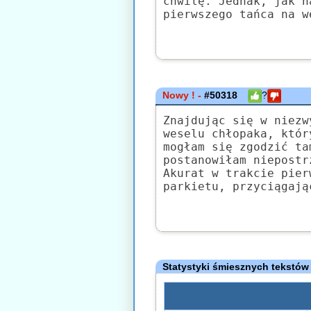
chwilę. Jednak, jak n
pierwszego tańca na w
Nowy ! -
#50318
?
Znajdując się w niezw
weselu chłopaka, któr
mogłam się zgodzić ta
postanowiłam niepostr
Akurat w trakcie pier
parkietu, przyciągają
Statystyki śmiesznych tekstów