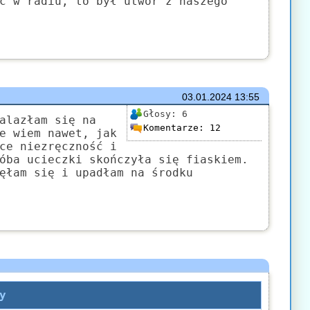
ć w radiu, to był utwór z naszego
03.01.2024
13:55
Głosy:
6
alazłam się na
Komentarze:
12
e wiem nawet, jak
ce niezręczność i
óba ucieczki skończyła się fiaskiem.
ęłam się i upadłam na środku
y