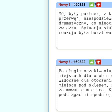
Nowy ! -
#50323
?
Mój były partner, z k
przerwę', niespodziew
dramatyczny, co nieoc
związku. Sytuacja sta
reakcja była burzliwa
Nowy ! -
#50322
?
Po długim oczekiwaniu
miejscach dla osób ni
widoczne dla otoczeni
miejscu pod sklepem, 
zajmowanie miejsca. K
podciągać mi spodnie,