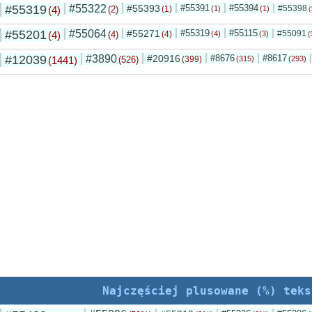
#55319
#55322
#55393
#55391
#55394
#55398
(4)
(2)
(1)
(1)
(1)
(
#55201
#55064
#55271
#55319
#55115
#55091
(4)
(4)
(4)
(4)
(3)
(
#12039
#3890
#20916
#8676
#8617
(1441)
(526)
(399)
(315)
(293)
Najczęściej plusowane (%) teks