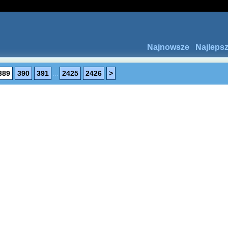
Najnowsze
Najleps
389
390
391
...
2425
2426
>