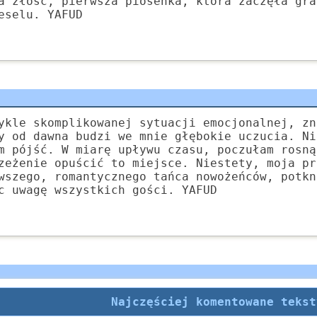
a złość, pierwsza piosenka, która zaczęła gra
eselu. YAFUD
ykle skomplikowanej sytuacji emocjonalnej, zn
y od dawna budzi we mnie głębokie uczucia. Ni
m pójść. W miarę upływu czasu, poczułam rosną
zeżenie opuścić to miejsce. Niestety, moja pr
wszego, romantycznego tańca nowożeńców, potkn
c uwagę wszystkich gości. YAFUD
Najczęściej komentowane tekst