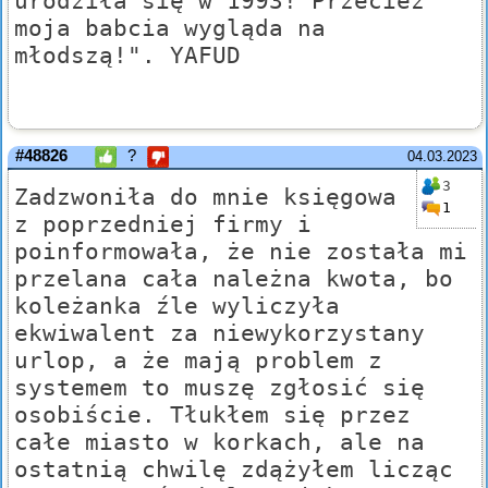
urodziła się w 1993! Przecież
moja babcia wygląda na
młodszą!". YAFUD
#48826
?
04.03.2023
3
Zadzwoniła do mnie księgowa
1
z poprzedniej firmy i
poinformowała, że nie została mi
przelana cała należna kwota, bo
koleżanka źle wyliczyła
ekwiwalent za niewykorzystany
urlop, a że mają problem z
systemem to muszę zgłosić się
osobiście. Tłukłem się przez
całe miasto w korkach, ale na
ostatnią chwilę zdążyłem licząc