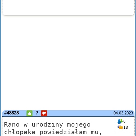
#48828
?
04.03.2023
6
Rano w urodziny mojego
13
chłopaka powiedziałam mu,