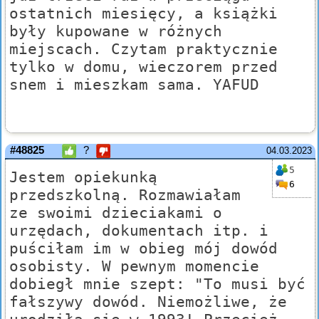
ostatnich miesięcy, a książki
były kupowane w różnych
miejscach. Czytam praktycznie
tylko w domu, wieczorem przed
snem i mieszkam sama. YAFUD
#48825
?
04.03.2023
5
Jestem opiekunką
6
przedszkolną. Rozmawiałam
ze swoimi dzieciakami o
urzędach, dokumentach itp. i
puściłam im w obieg mój dowód
osobisty. W pewnym momencie
dobiegł mnie szept: "To musi być
fałszywy dowód. Niemożliwe, że