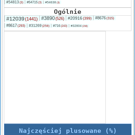
#54813
#54715
(3)
#54638
(3)
(3)
Ogólnie
#12039
#3890
#20916
#8676
(1441)
(526)
(399)
(315)
#8617
#31269
(293)
#716
(258)
#32804
(243)
(216)
Najczęściej plusowane (%)