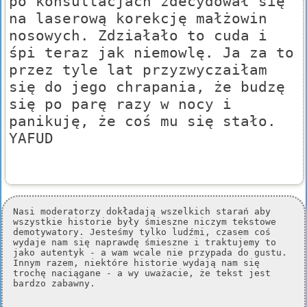
po konsultacjach zdecydował się
na laserową korekcję małżowin
nosowych. Zdziałało to cuda i
śpi teraz jak niemowlę. Ja za to
przez tyle lat przyzwyczaiłam
się do jego chrapania, że budzę
się po parę razy w nocy i
panikuję, że coś mu się stało.
YAFUD
Nasi moderatorzy dokładają wszelkich starań aby
wszystkie historie były śmieszne niczym tekstowe
demotywatory. Jesteśmy tylko ludźmi, czasem coś
wydaje nam się naprawdę śmieszne i traktujemy to
jako autentyk - a wam wcale nie przypada do gustu.
Innym razem, niektóre historie wydają nam się
trochę naciągane - a wy uważacie, że tekst jest
bardzo zabawny.