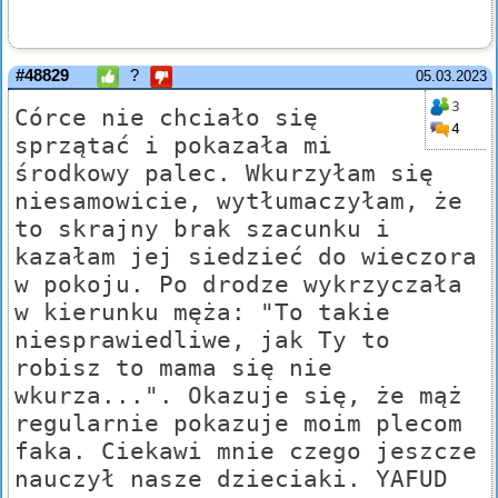
#48829
?
05.03.2023
3
Córce nie chciało się
4
sprzątać i pokazała mi
środkowy palec. Wkurzyłam się
niesamowicie, wytłumaczyłam, że
to skrajny brak szacunku i
kazałam jej siedzieć do wieczora
w pokoju. Po drodze wykrzyczała
w kierunku męża: "To takie
niesprawiedliwe, jak Ty to
robisz to mama się nie
wkurza...". Okazuje się, że mąż
regularnie pokazuje moim plecom
faka. Ciekawi mnie czego jeszcze
nauczył nasze dzieciaki. YAFUD