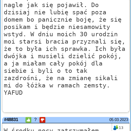
nagle jak się pojawił. Do
dzisiaj nie lubię spać poza
domem bo panicznie boję, że się
posikam i będzie niesamowity
wstyd. W dniu moich 30 urodzin
moi starsi bracia przyznali się,
że to była ich sprawka. Ich była
dwójka i musieli dzielić pokój,
a ja miałam cały pokój dla
siebie i byli o to tak
zazdrośni, że na zmianę sikali
mi do łóżka w ramach zemsty.
YAFUD
#48831
?
05.03.2023
13
W środku nocy zatrzymałem