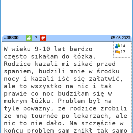
#48830
?
05.03.2023
14
W wieku 9-10 lat bardzo
17
często sikałam do łóżka.
Rodzice kazali mi sikać przed
spaniem, budzili mnie w środku
nocy i kazali iść się załatwić,
ale to wszystko na nic i tak
prawie co noc budziłam się w
mokrym łóżku. Problem był na
tyle poważny, że rodzice zrobili
ze mną tournée po lekarzach, ale
nic to nie dało. Na szczęście w
końcu problem sam znikł tak samo