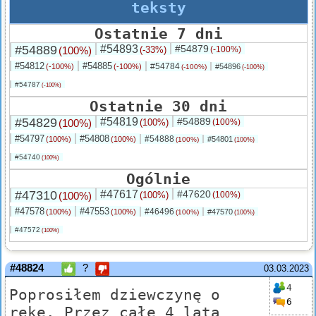
teksty
Ostatnie 7 dni
#54889
#54893
#54879
(100%)
(-33%)
(-100%)
#54812
#54885
#54784
(-100%)
(-100%)
#54896
(-100%)
(-100%)
#54787
(-100%)
Ostatnie 30 dni
#54829
#54819
#54889
(100%)
(100%)
(100%)
#54797
#54808
#54888
(100%)
(100%)
#54801
(100%)
(100%)
#54740
(100%)
Ogólnie
#47310
#47617
#47620
(100%)
(100%)
(100%)
#47578
#47553
#46496
(100%)
(100%)
#47570
(100%)
(100%)
#47572
(100%)
#48824
?
03.03.2023
4
Poprosiłem dziewczynę o
6
rękę. Przez całe 4 lata