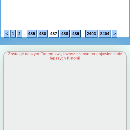
...
...
<
1
2
485
486
487
488
489
2403
2404
>
Zostając naszym Fanem zwiększasz szanse na pojawienie się
lepszych historii!