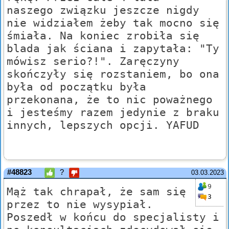
naszego związku jeszcze nigdy
nie widziałem żeby tak mocno się
śmiała. Na koniec zrobiła się
blada jak ściana i zapytała: "Ty
mówisz serio?!". Zaręczyny
skończyły się rozstaniem, bo ona
była od początku była
przekonana, że to nic poważnego
i jesteśmy razem jedynie z braku
innych, lepszych opcji. YAFUD
#48823
?
03.03.2023
9
Mąż tak chrapał, że sam się
3
przez to nie wysypiał.
Poszedł w końcu do specjalisty i