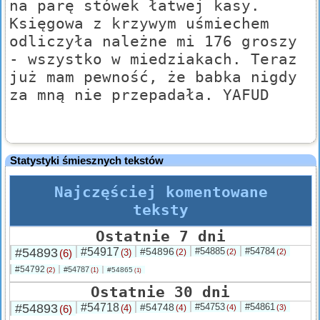
na parę stówek łatwej kasy.
Księgowa z krzywym uśmiechem
odliczyła należne mi 176 groszy
- wszystko w miedziakach. Teraz
już mam pewność, że babka nigdy
za mną nie przepadała. YAFUD
Statystyki śmiesznych tekstów
Najczęściej komentowane
teksty
Ostatnie 7 dni
#54893
#54917
#54896
#54885
#54784
(6)
(3)
(2)
(2)
(2)
#54792
#54787
(2)
#54865
(1)
(1)
Ostatnie 30 dni
#54893
#54718
#54748
#54753
#54861
(6)
(4)
(4)
(4)
(3)