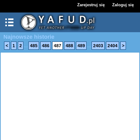
Zarejestruj się
Zaloguj się
Najnowsze historie
...
...
<
1
2
485
486
487
488
489
2403
2404
>