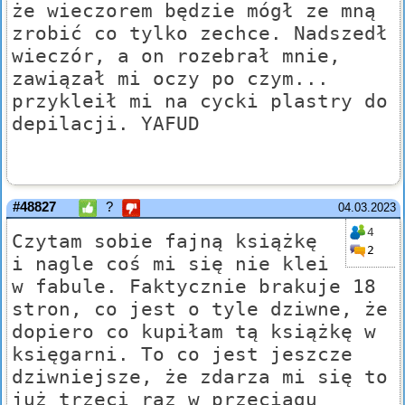
że wieczorem będzie mógł ze mną
zrobić co tylko zechce. Nadszedł
wieczór, a on rozebrał mnie,
zawiązał mi oczy po czym...
przykleił mi na cycki plastry do
depilacji. YAFUD
#48827
?
04.03.2023
4
Czytam sobie fajną książkę
2
i nagle coś mi się nie klei
w fabule. Faktycznie brakuje 18
stron, co jest o tyle dziwne, że
dopiero co kupiłam tą książkę w
księgarni. To co jest jeszcze
dziwniejsze, że zdarza mi się to
już trzeci raz w przeciągu