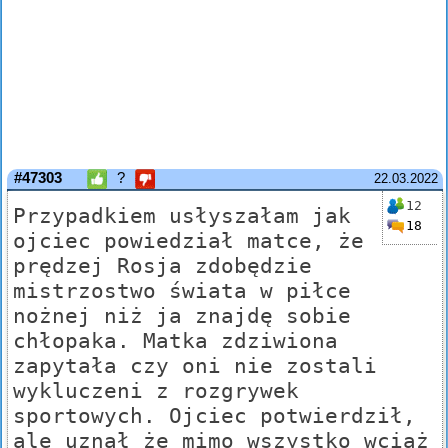
#47303
?
22.03.2022
12
Przypadkiem usłyszałam jak
18
ojciec powiedział matce, że
prędzej Rosja zdobędzie
mistrzostwo świata w piłce
nożnej niż ja znajdę sobie
chłopaka. Matka zdziwiona
zapytała czy oni nie zostali
wykluczeni z rozgrywek
sportowych. Ojciec potwierdził,
ale uznał że mimo wszystko wciąż