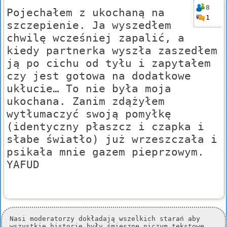
8
Pojechałem z ukochaną na
1
szczepienie. Ja wyszedłem
chwilę wcześniej zapalić, a
kiedy partnerka wyszła zaszedłem
ją po cichu od tyłu i zapytałem
czy jest gotowa na dodatkowe
ukłucie… To nie była moja
ukochana. Zanim zdążyłem
wytłumaczyć swoją pomyłkę
(identyczny płaszcz i czapka i
słabe światło) już wrzeszczała i
psikała mnie gazem pieprzowym.
YAFUD
Nasi moderatorzy dokładają wszelkich starań aby
wszystkie historie były śmieszne niczym tekstowe