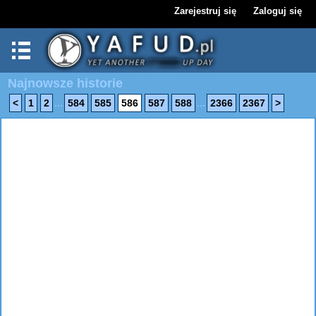
Zarejestruj się
Zaloguj się
Najnowsze historie
...
...
<
1
2
584
585
586
587
588
2366
2367
>