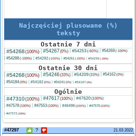
Najczęściej plusowane (%)
teksty
Ostatnie 7 dni
#54268
#54267
#54253
#54269
(100%)
(0%)
(-60%)
(-100%)
#54288
#54292
(-100%)
#54261
(-100%)
#54259
(-100%)
(-100%)
Ostatnie 30 dni
#54268
#54246
#54209
#54162
(100%)
(33%)
(33%)
(0%)
#54184
#54182
(0%)
#54241
(0%)
#54167
(0%)
(0%)
Ogólnie
#47310
#47617
#47620
(100%)
(100%)
(100%)
#47578
#47553
#46496
(100%)
(100%)
#47570
(100%)
(100%)
#47572
(100%)
#47297
?
21.03.2022