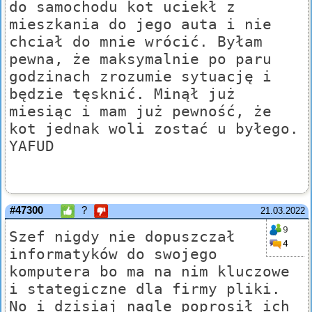
do samochodu kot uciekł z
mieszkania do jego auta i nie
chciał do mnie wrócić. Byłam
pewna, że maksymalnie po paru
godzinach zrozumie sytuację i
będzie tęsknić. Minął już
miesiąc i mam już pewność, że
kot jednak woli zostać u byłego.
YAFUD
#47300
?
21.03.2022
9
Szef nigdy nie dopuszczał
4
informatyków do swojego
komputera bo ma na nim kluczowe
i stategiczne dla firmy pliki.
No i dzisiaj nagle poprosił ich