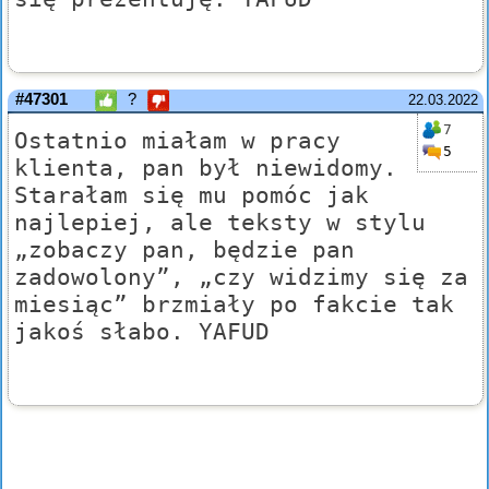
#47301
?
22.03.2022
7
Ostatnio miałam w pracy
5
klienta, pan był niewidomy.
Starałam się mu pomóc jak
najlepiej, ale teksty w stylu
„zobaczy pan, będzie pan
zadowolony”, „czy widzimy się za
miesiąc” brzmiały po fakcie tak
jakoś słabo. YAFUD