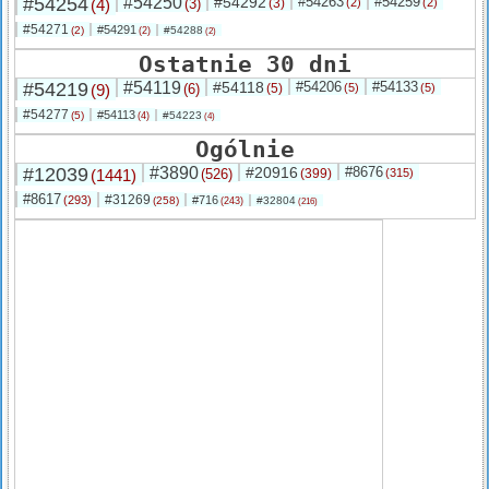
#54254
#54250
#54292
#54263
#54259
(4)
(3)
(3)
(2)
(2)
#54271
#54291
(2)
#54288
(2)
(2)
Ostatnie 30 dni
#54219
#54119
#54118
#54206
#54133
(9)
(6)
(5)
(5)
(5)
#54277
#54113
(5)
#54223
(4)
(4)
Ogólnie
#12039
#3890
#20916
#8676
(1441)
(526)
(399)
(315)
#8617
#31269
(293)
#716
(258)
#32804
(243)
(216)