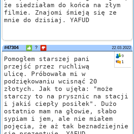
że siedziałam do końca na złym
filmie. Znajomi śmieją się ze
mnie do dzisiaj. YAFUD
#47304
?
22.03.2022
9
Pomogłem starszej pani
1
przejść przez ruchliwą
ulicę. Próbowała mi w
podziękowaniu wcisnąć 20
złotych. Jak to ujęła: "może
starczy to na prysznic na stacji
i jakiś ciepły posiłek". Dużo
ostatnio mam na głowie, słabo
sypiam i jem, ale nie miałem
pojęcia, że aż tak beznadziejnie
się prezentuję. YAFUD