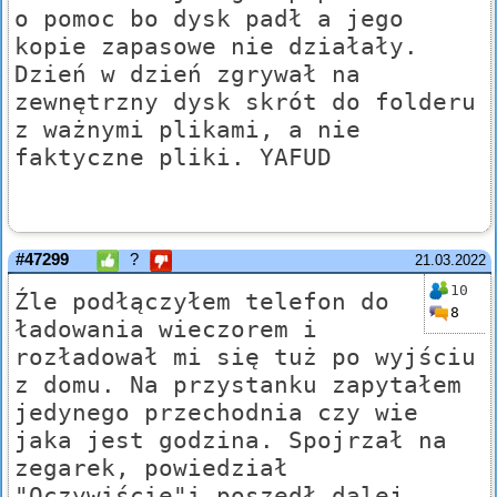
o pomoc bo dysk padł a jego
kopie zapasowe nie działały.
Dzień w dzień zgrywał na
zewnętrzny dysk skrót do folderu
z ważnymi plikami, a nie
faktyczne pliki. YAFUD
#47299
?
21.03.2022
10
Źle podłączyłem telefon do
8
ładowania wieczorem i
rozładował mi się tuż po wyjściu
z domu. Na przystanku zapytałem
jedynego przechodnia czy wie
jaka jest godzina. Spojrzał na
zegarek, powiedział
"Oczywiście"i poszedł dalej.