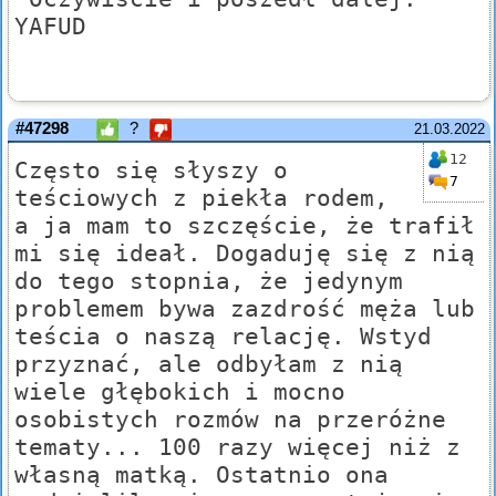
YAFUD
#47298
?
21.03.2022
12
Często się słyszy o
7
teściowych z piekła rodem,
a ja mam to szczęście, że trafił
mi się ideał. Dogaduję się z nią
do tego stopnia, że jedynym
problemem bywa zazdrość męża lub
teścia o naszą relację. Wstyd
przyznać, ale odbyłam z nią
wiele głębokich i mocno
osobistych rozmów na przeróżne
tematy... 100 razy więcej niż z
własną matką. Ostatnio ona