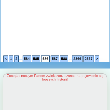
...
...
<
1
2
584
585
586
587
588
2366
2367
>
Zostając naszym Fanem zwiększasz szanse na pojawienie się
lepszych historii!