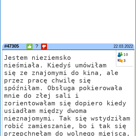
#47305
?
22.03.2022
10
Jestem nieziemsko
3
nieśmiała. Kiedyś umówiłam
się ze znajomymi do kina, ale
przez pracę chwilę się
spóźniłam. Obsługa pokierowała
mnie do złej sali i
zorientowałam się dopiero kiedy
usiadłam między dwoma
nieznajomymi. Tak się wstydziłam
robić zamieszanie, bo i tak się
przepchnęłam do wolnego miejsca,