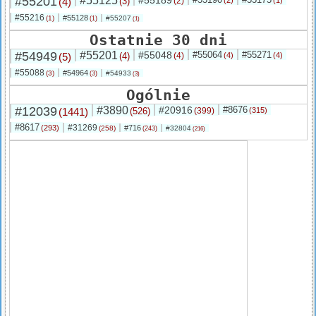
#55201
#55125
#55189
(4)
(3)
(2)
(2)
(1)
#55216
#55128
(1)
#55207
(1)
(1)
Ostatnie 30 dni
#54949
#55201
#55048
#55064
#55271
(5)
(4)
(4)
(4)
(4)
#55088
#54964
(3)
#54933
(3)
(3)
Ogólnie
#12039
#3890
#20916
#8676
(1441)
(526)
(399)
(315)
#8617
#31269
(293)
#716
(258)
#32804
(243)
(216)