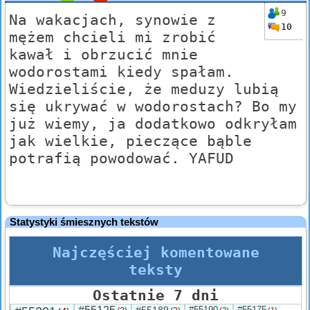
9
Na wakacjach, synowie z
10
mężem chcieli mi zrobić
kawał i obrzucić mnie
wodorostami kiedy spałam.
Wiedzieliście, że meduzy lubią
się ukrywać w wodorostach? Bo my
już wiemy, ja dodatkowo odkryłam
jak wielkie, pieczące bąble
potrafią powodować. YAFUD
Statystyki śmiesznych tekstów
Najczęściej komentowane
teksty
Ostatnie 7 dni
#55190
#55175