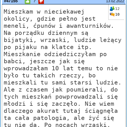
#47155
?
13.02.2022
12
Mieszkam w nieciekawej
10
okolicy, gdzie pełno jest
meneli, ćpunów i awanturników.
Na porządku dziennym są
bijatyki, wrzaski, ludzie leżący
po pijaku na klatce itp.
Mieszkanie odziedziczyłam po
babci, jeszcze jak się
wprowadzałam 10 lat temu to nie
było tu takich rzeczy, bo
mieszkali tu sami starsi ludzie.
Ale z czasem jak poumierali, do
tych mieszkań powprowadzali się
młodzi i się zaczęło. Nie wiem
dlaczego akurat tutaj ściągnęła
ta cała patologia, ale żyć się
tu nie da. Po nocach wrzaski,