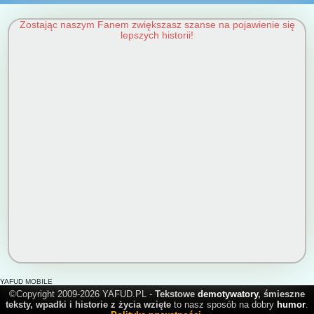
Zostając naszym Fanem zwiększasz szanse na pojawienie się
lepszych historii!
YAFUD MOBILE
©Copyright 2009-2026 YAFUD.PL -
Tekstowe
demotywatory
, śmieszne
teksty, wpadki i historie z życia wzięte
to nasz sposób na dobry
humor
.