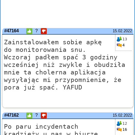
#47164
?
15.02.2022
13
Zainstalowałem sobie apkę
4
do monitorowania snu.
Wczoraj padłem spać 3 godziny
wcześniej niż zwykle i obudziła
mnie ta cholerna aplikacja
wysyłając mi przypomnienie, że
pora już spać. YAFUD
#47162
?
15.02.2022
12
Po paru incydentach
16
kradzieży u nas w biurze