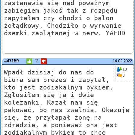
zastanawia się nad poważnym
zabiegiem jakoś tak z rozpędu
zapytałem czy chodzi o balon
żołądkowy. Chodziło o wyrwanie
ósemki zaplątanej w nerw. YAFUD
#47159
?
14.02.2022
13
Wpadł dzisiaj do nas do
8
biura sam prezes i zapytał,
kto jest zodiakalnym bykiem.
Zgłosiłem się ja i dwie
koleżanki. Kazał nam się
pakować, bo nas zwalnia. Okazuje
się, że przyłapał żonę na
zdradzie, a ponieważ ona jest
zodiakalnym bykiem to chce