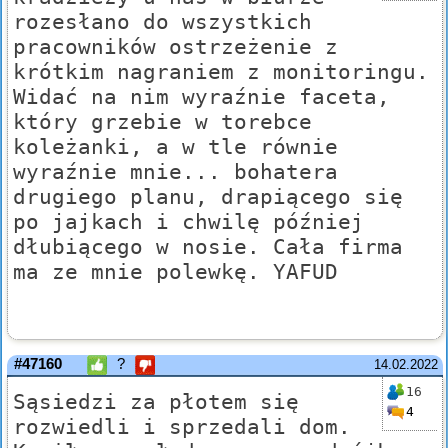
rozesłano do wszystkich
pracowników ostrzeżenie z
krótkim nagraniem z monitoringu.
Widać na nim wyraźnie faceta,
który grzebie w torebce
koleżanki, a w tle równie
wyraźnie mnie... bohatera
drugiego planu, drapiącego się
po jajkach i chwilę później
dłubiącego w nosie. Cała firma
ma ze mnie polewkę. YAFUD
#47160
?
14.02.2022
16
Sąsiedzi za płotem się
4
rozwiedli i sprzedali dom.