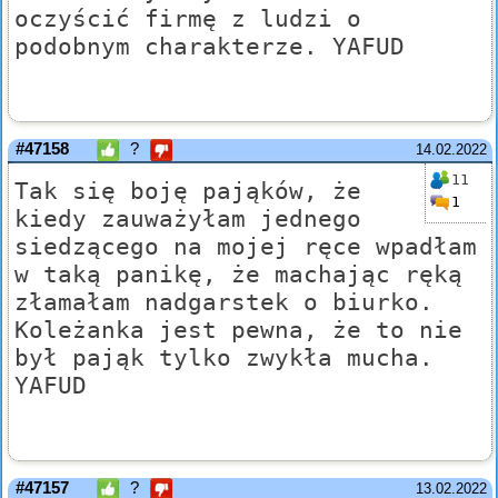
oczyścić firmę z ludzi o
podobnym charakterze. YAFUD
#47158
?
14.02.2022
11
Tak się boję pająków, że
1
kiedy zauważyłam jednego
siedzącego na mojej ręce wpadłam
w taką panikę, że machając ręką
złamałam nadgarstek o biurko.
Koleżanka jest pewna, że to nie
był pająk tylko zwykła mucha.
YAFUD
#47157
?
13.02.2022