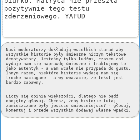
biurko. Matryca nie przeszła
pozytywnie tego testu
zderzeniowego. YAFUD
Nasi moderatorzy dokładają wszelkich starań aby
wszystkie historie były śmieszne niczym tekstowe
demotywatory. Jesteśmy tylko ludźmi, czasem coś
wydaje nam się naprawdę śmieszne i traktujemy to
jako autentyk - a wam wcale nie przypada do gustu.
Innym razem, niektóre historie wydają nam się
trochę naciągane - a wy uważacie, że tekst jest
bardzo zabawny.
Liczy się opinia większości, dlatego nie bądź
obojętny
głosuj
. Chcesz, żeby historie tutaj
zamieszczane były jeszcze śmieszniejsze? - głosuj,
komentuj i przede wszystkim dodawaj własne wpadki.