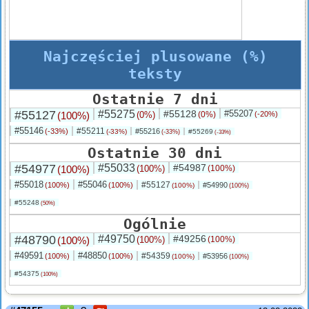
Najczęściej plusowane (%)
teksty
Ostatnie 7 dni
#55127
#55275
#55128
#55207
(100%)
(0%)
(0%)
(-20%)
#55146
#55211
(-33%)
#55216
(-33%)
#55269
(-33%)
(-33%)
Ostatnie 30 dni
#54977
#55033
#54987
(100%)
(100%)
(100%)
#55018
#55046
#55127
(100%)
(100%)
#54990
(100%)
(100%)
#55248
(50%)
Ogólnie
#48790
#49750
#49256
(100%)
(100%)
(100%)
#49591
#48850
#54359
(100%)
(100%)
#53956
(100%)
(100%)
#54375
(100%)