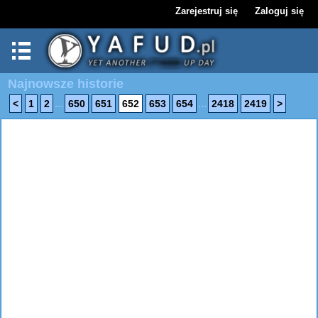
Zarejestruj się
Zaloguj się
Najnowsze historie
...
...
<
1
2
650
651
652
653
654
2418
2419
>