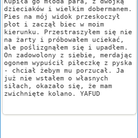
Kupiła go młoda para, z dwójką
dzieciaków i wielkim dobermanem.
Pies na mój widok przeskoczył
płot i zaczął biec w moim
kierunku. Przestraszyłem się nie
na żarty i próbowałem uciekać,
ale poślizgnąłem się i upadłem.
On zadowolony z siebie, merdając
ogonem wypuścił piłeczkę z pyska
- chciał żebym mu porzucał. Ja
już nie wstałem o własnych
siłach, okazało się, że mam
zwichnięte kolano. YAFUD