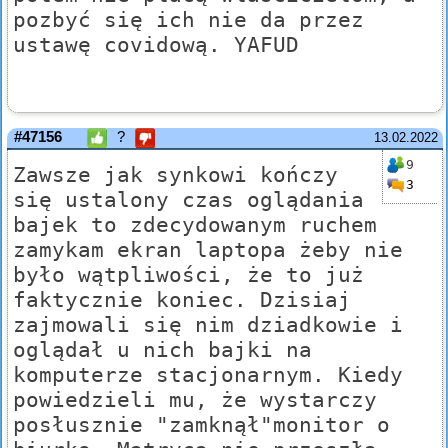
pozbyć się ich nie da przez
ustawę covidową. YAFUD
#47156
?
13.02.2022
9
Zawsze jak synkowi kończy
3
się ustalony czas oglądania
bajek to zdecydowanym ruchem
zamykam ekran laptopa żeby nie
było wątpliwości, że to już
faktycznie koniec. Dzisiaj
zajmowali się nim dziadkowie i
oglądał u nich bajki na
komputerze stacjonarnym. Kiedy
powiedzieli mu, że wystarczy
posłusznie "zamknął"monitor o