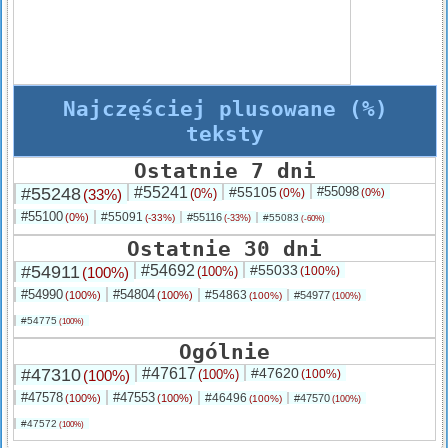
Najczęściej plusowane (%)
teksty
Ostatnie 7 dni
#55248
#55241
#55105
#55098
(33%)
(0%)
(0%)
(0%)
#55100
#55091
(0%)
#55116
(-33%)
#55083
(-33%)
(-60%)
Ostatnie 30 dni
#54911
#54692
#55033
(100%)
(100%)
(100%)
#54990
#54804
#54863
(100%)
(100%)
#54977
(100%)
(100%)
#54775
(100%)
Ogólnie
#47310
#47617
#47620
(100%)
(100%)
(100%)
#47578
#47553
#46496
(100%)
(100%)
#47570
(100%)
(100%)
#47572
(100%)