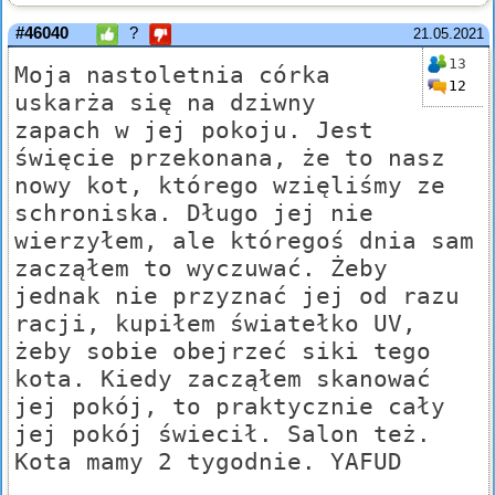
#46040
?
21.05.2021
13
Moja nastoletnia córka
12
uskarża się na dziwny
zapach w jej pokoju. Jest
święcie przekonana, że to nasz
nowy kot, którego wzięliśmy ze
schroniska. Długo jej nie
wierzyłem, ale któregoś dnia sam
zacząłem to wyczuwać. Żeby
jednak nie przyznać jej od razu
racji, kupiłem światełko UV,
żeby sobie obejrzeć siki tego
kota. Kiedy zacząłem skanować
jej pokój, to praktycznie cały
jej pokój świecił. Salon też.
Kota mamy 2 tygodnie. YAFUD