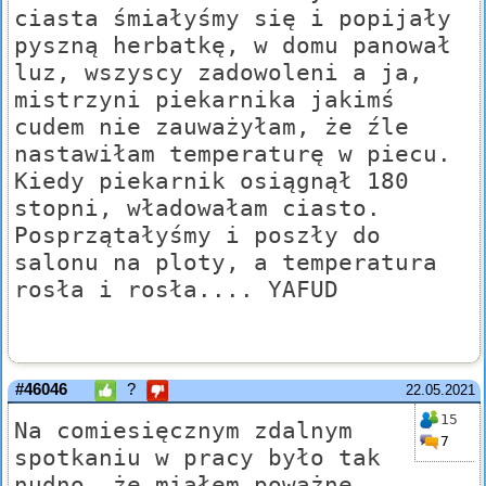
ciasta śmiałyśmy się i popijały
pyszną herbatkę, w domu panował
luz, wszyscy zadowoleni a ja,
mistrzyni piekarnika jakimś
cudem nie zauważyłam, że źle
nastawiłam temperaturę w piecu.
Kiedy piekarnik osiągnął 180
stopni, władowałam ciasto.
Posprzątałyśmy i poszły do
salonu na ploty, a temperatura
rosła i rosła.... YAFUD
#46046
?
22.05.2021
15
Na comiesięcznym zdalnym
7
spotkaniu w pracy było tak
nudno, że miałem poważne