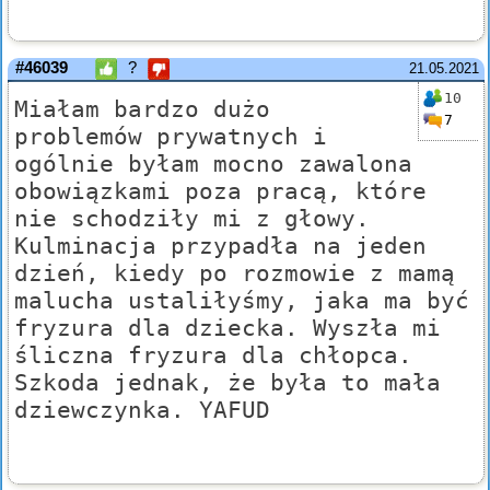
#46039
?
21.05.2021
10
Miałam bardzo dużo
7
problemów prywatnych i
ogólnie byłam mocno zawalona
obowiązkami poza pracą, które
nie schodziły mi z głowy.
Kulminacja przypadła na jeden
dzień, kiedy po rozmowie z mamą
malucha ustaliłyśmy, jaka ma być
fryzura dla dziecka. Wyszła mi
śliczna fryzura dla chłopca.
Szkoda jednak, że była to mała
dziewczynka. YAFUD