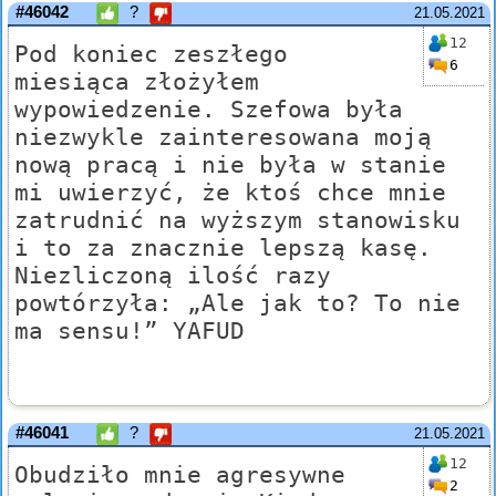
#46042
?
21.05.2021
12
Pod koniec zeszłego
6
miesiąca złożyłem
wypowiedzenie. Szefowa była
niezwykle zainteresowana moją
nową pracą i nie była w stanie
mi uwierzyć, że ktoś chce mnie
zatrudnić na wyższym stanowisku
i to za znacznie lepszą kasę.
Niezliczoną ilość razy
powtórzyła: „Ale jak to? To nie
ma sensu!” YAFUD
#46041
?
21.05.2021
12
Obudziło mnie agresywne
2