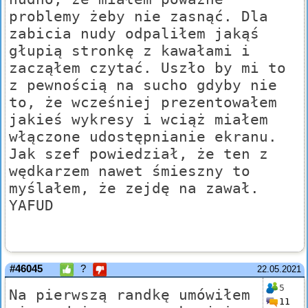
problemy żeby nie zasnąć. Dla
zabicia nudy odpaliłem jakąś
głupią stronkę z kawałami i
zacząłem czytać. Uszło by mi to
z pewnością na sucho gdyby nie
to, że wcześniej prezentowałem
jakieś wykresy i wciąż miałem
włączone udostępnianie ekranu.
Jak szef powiedział, że ten z
wędkarzem nawet śmieszny to
myślałem, że zejdę na zawał.
YAFUD
#46045
?
22.05.2021
5
Na pierwszą randkę umówiłem
11