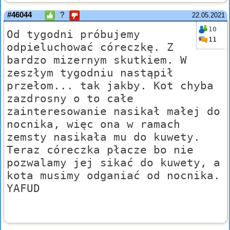
#46044
?
22.05.2021
10
Od tygodni próbujemy
11
odpieluchować córeczkę. Z
bardzo mizernym skutkiem. W
zeszłym tygodniu nastąpił
przełom... tak jakby. Kot chyba
zazdrosny o to całe
zainteresowanie nasikał małej do
nocnika, więc ona w ramach
zemsty nasikała mu do kuwety.
Teraz córeczka płacze bo nie
pozwalamy jej sikać do kuwety, a
kota musimy odganiać od nocnika.
YAFUD