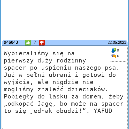
#46043
?
22.05.2021
9
Wybieraliśmy się na
6
pierwszy duży rodzinny
spacer po uśpieniu naszego psa.
Już w pełni ubrani i gotowi do
wyjścia, ale nigdzie nie
mogliśmy znaleźć dzieciaków.
Pobiegły do lasku za domem, żeby
„odkopać Jagę, bo może na spacer
to się jednak obudzi!”. YAFUD