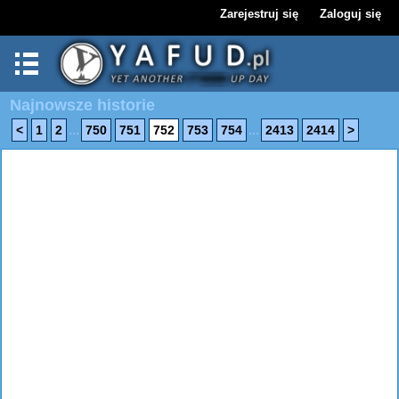
Zarejestruj się
Zaloguj się
Najnowsze historie
...
...
<
1
2
750
751
752
753
754
2413
2414
>