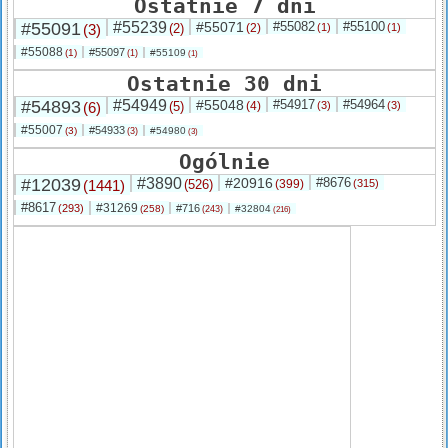
Ostatnie 7 dni
#55091
#55239
#55071
#55082
#55100
(3)
(2)
(2)
(1)
(1)
#55088
#55097
(1)
#55109
(1)
(1)
Ostatnie 30 dni
#54893
#54949
#55048
#54917
#54964
(6)
(5)
(4)
(3)
(3)
#55007
#54933
(3)
#54980
(3)
(3)
Ogólnie
#12039
#3890
#20916
#8676
(1441)
(526)
(399)
(315)
#8617
#31269
(293)
#716
(258)
#32804
(243)
(216)