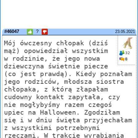
#46047
?
23.05.2021
Mój ówczesny chłopak (dziś
mąż) opowiedział wszystkim
32
w rodzinie, że jego nowa
8
dziewczyna świetnie piecze
(co jest prawdą). Kiedy poznałam
jego rodziców, młodsza siostra
chłopaka, z którą złapałam
cudowny kontakt zapytała, czy
nie mogłybyśmy razem czegoś
upiec na Halloween. Zgodziłam
się i w dniu święta przyjechałam
z wszystkimi potrzebnymi
rzeczami. W trakcie wyrabiania