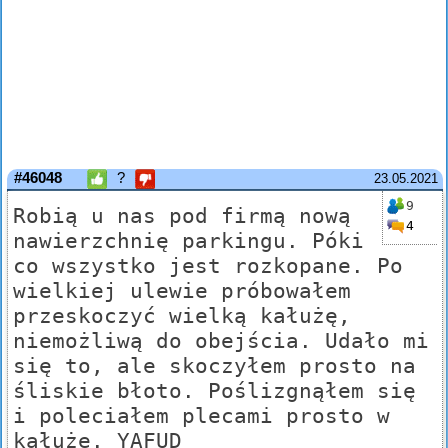
#46048
?
23.05.2021
9
Robią u nas pod firmą nową
4
nawierzchnię parkingu. Póki
co wszystko jest rozkopane. Po
wielkiej ulewie próbowałem
przeskoczyć wielką kałużę,
niemożliwą do obejścia. Udało mi
się to, ale skoczyłem prosto na
śliskie błoto. Poślizgnąłem się
i poleciałem plecami prosto w
kałużę. YAFUD