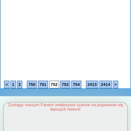
...
...
<
1
2
750
751
752
753
754
2413
2414
>
Zostając naszym Fanem zwiększasz szanse na pojawienie się
lepszych historii!