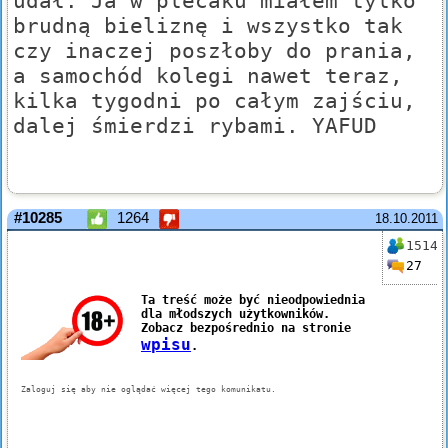
udał. Ja w plecaku miałem tylko
brudną bieliznę i wszystko tak
czy inaczej poszłoby do prania,
a samochód kolegi nawet teraz,
kilka tygodni po całym zajściu,
dalej śmierdzi rybami. YAFUD
#10285
1264
18.10.2011
1514
27