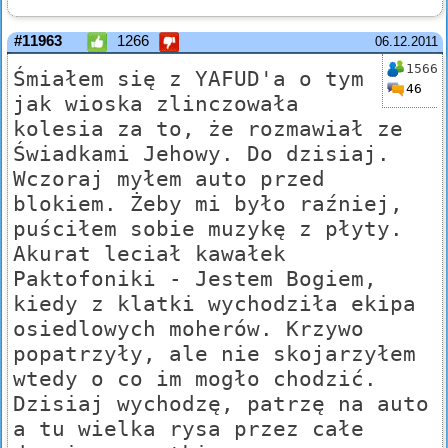
#11963
1266
06.12.2011
1566
Śmiałem się z YAFUD'a o tym
46
jak wioska zlinczowała
kolesia za to, że rozmawiał ze
Świadkami Jehowy. Do dzisiaj.
Wczoraj myłem auto przed
blokiem. Żeby mi było raźniej,
puściłem sobie muzykę z płyty.
Akurat leciał kawałek
Paktofoniki - Jestem Bogiem,
kiedy z klatki wychodziła ekipa
osiedlowych moherów. Krzywo
popatrzyły, ale nie skojarzyłem
wtedy o co im mogło chodzić.
Dzisiaj wychodzę, patrzę na auto
a tu wielka rysa przez całe