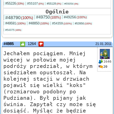
#55226
#55107
(33%)
#55128
(0%)
#55054
(0%)
(0%)
Ogólnie
#48790
#49750
#49256
(100%)
(100%)
(100%)
#49591
#48850
#54359
(100%)
(100%)
#53956
(100%)
(100%)
#54375
(100%)
#4985
1264
21.01.2011
Jechałem pociągiem. Mniej
więcej w połowie mojej
1646
podróży przedział, w którym
20
siedziałem opustoszał. Na
kolejnej stacji w drzwiach
pojawił się wielki "koks"
(rozmiarowo podobny po
Pudziana). Był pijany jak
świnia. Zapytał czy może się
dosiąść. Myśląc że będzie