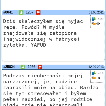
#8641
1267
01.08.2011
1499
Dziś skaleczyłem się myjąc
40
ręce. Powód? W mydle
znajdowała się zatopiona
(najwidoczniej w fabryce)
żyletka. YAFUD
#25824
1266
12.09.2013
1418
Podczas nieobecności mojej
18
narzeczonej, jej rodzice
zaprosili mnie na obiad. Bardzo
się tym stresowałem i byłem
pełen nadziei, bo jej rodzice
nigdy mnie nie akceptowali.