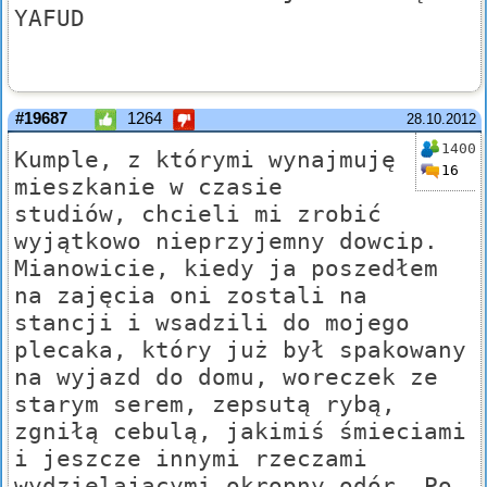
YAFUD
#19687
1264
28.10.2012
1400
Kumple, z którymi wynajmuję
16
mieszkanie w czasie
studiów, chcieli mi zrobić
wyjątkowo nieprzyjemny dowcip.
Mianowicie, kiedy ja poszedłem
na zajęcia oni zostali na
stancji i wsadzili do mojego
plecaka, który już był spakowany
na wyjazd do domu, woreczek ze
starym serem, zepsutą rybą,
zgniłą cebulą, jakimiś śmieciami
i jeszcze innymi rzeczami
wydzielającymi okropny odór. Po