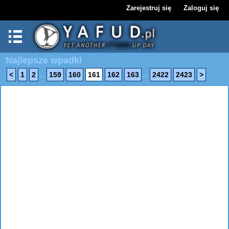
Zarejestruj się
Zaloguj się
Najlepsze wpadki
...
...
<
1
2
159
160
161
162
163
2422
2423
>