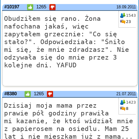
#10197
1265
18.09.2011
1543
Obudziłem się rano. Żona
23
nafochana jakaś, więc
zapytałem grzecznie: "Co się
stało?". Odpowiedziała: "Śniło
mi się, że mnie zdradzasz". Nie
odzywała się do mnie przez 3
kolejne dni. YAFUD
#8380
1265
21.07.2011
1423
Dzisiaj moja mama przez
8
prawie pół godziny prawiła
mi kazanie, że ktoś widział mnie
z papierosem na osiedlu. Mam 25
lat i nie mieszkam już z mamą...