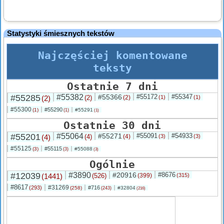
Statystyki śmiesznych tekstów
Najczęściej komentowane
teksty
Ostatnie 7 dni
#55285
#55382
#55366
#55172
#55347
(2)
(2)
(2)
(1)
(1)
#55300
#55290
(1)
#55291
(1)
(1)
Ostatnie 30 dni
#55201
#55064
#55271
#55091
#54933
(4)
(4)
(4)
(3)
(3)
#55125
#55115
(3)
#55088
(3)
(3)
Ogólnie
#12039
#3890
#20916
#8676
(1441)
(526)
(399)
(315)
#8617
#31269
(293)
#716
(258)
#32804
(243)
(216)