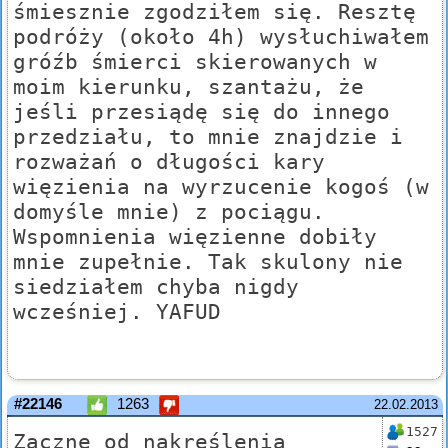
śmiesznie zgodziłem się. Resztę
podróży (około 4h) wysłuchiwałem
gróźb śmierci skierowanych w
moim kierunku, szantażu, że
jeśli przesiądę się do innego
przedziału, to mnie znajdzie i
rozważań o długości kary
więzienia na wyrzucenie kogoś (w
domyśle mnie) z pociągu.
Wspomnienia więzienne dobiły
mnie zupełnie. Tak skulony nie
siedziałem chyba nigdy
wcześniej. YAFUD
#22146
1263
22.02.2013
1527
Zacznę od nakreślenia