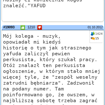
znaleźć."YAFUD
#19093
1210
01.10.2012
1424
Mój kolega - muzyk,
15
opowiadał mi kiedyś
historię o tym jak strasznego
yafuda zaliczył pewien
perkusista, który szukał pracy.
Otóż znalazł ten perkusista
ogłoszenie, w którym stało mniej
więcej tyle, że "zespół weselny
zatrudni bębniarza". Zadzwonił
na podany numer. Tam
poinformowano go, że owszem, w
najbliższą sobotę trzeba zagrać