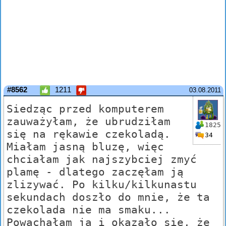
#8562
1211
03.08.2011
Siedząc przed komputerem
zauważyłam, że ubrudziłam
1825
się na rękawie czekoladą.
34
Miałam jasną bluzę, więc
chciałam jak najszybciej zmyć
plamę - dlatego zaczęłam ją
zlizywać. Po kilku/kilkunastu
sekundach doszło do mnie, że ta
czekolada nie ma smaku...
Powąchałam ją i okazało się, że