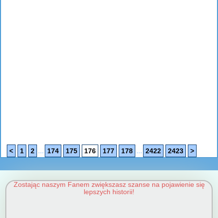
...
...
<
1
2
174
175
176
177
178
2422
2423
>
Zostając naszym Fanem zwiększasz szanse na pojawienie się
lepszych historii!