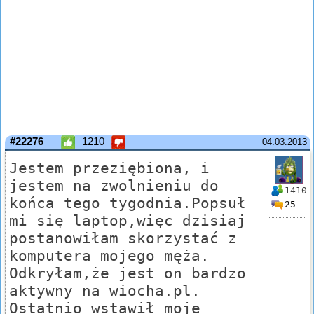
#22276
1210
04.03.2013
Jestem przeziębiona, i
jestem na zwolnieniu do
1410
końca tego tygodnia.Popsuł
25
mi się laptop,więc dzisiaj
postanowiłam skorzystać z
komputera mojego męża.
Odkryłam,że jest on bardzo
aktywny na wiocha.pl.
Ostatnio wstawił moje