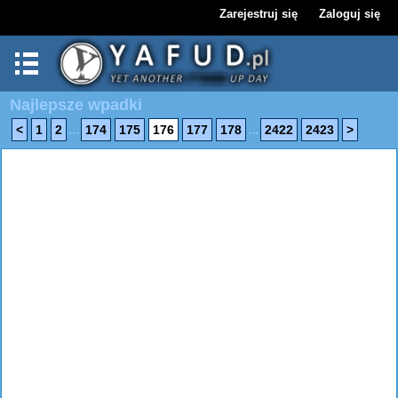
Zarejestruj się
Zaloguj się
Najlepsze wpadki
...
...
<
1
2
174
175
176
177
178
2422
2423
>