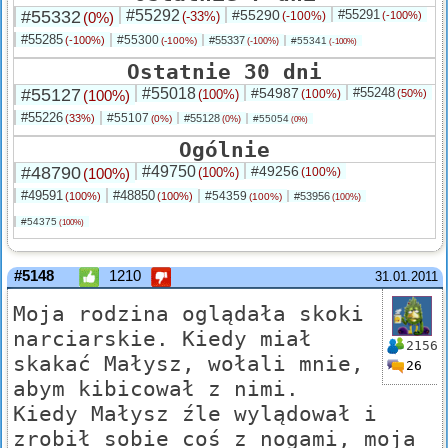
#55332
#55292
#55290
#55291
(0%)
(-33%)
(-100%)
(-100%)
#55285
#55300
(-100%)
#55337
(-100%)
#55341
(-100%)
(-100%)
Ostatnie 30 dni
#55127
#55018
#54987
#55248
(100%)
(100%)
(100%)
(50%)
#55226
#55107
(33%)
#55128
(0%)
#55054
(0%)
(0%)
Ogólnie
#48790
#49750
#49256
(100%)
(100%)
(100%)
#49591
#48850
#54359
(100%)
(100%)
#53956
(100%)
(100%)
#54375
(100%)
#5148
1210
31.01.2011
Moja rodzina oglądała skoki
narciarskie. Kiedy miał
2156
skakać Małysz, wołali mnie,
26
abym kibicował z nimi.
Kiedy Małysz źle wylądował i
zrobił sobie coś z nogami, moja