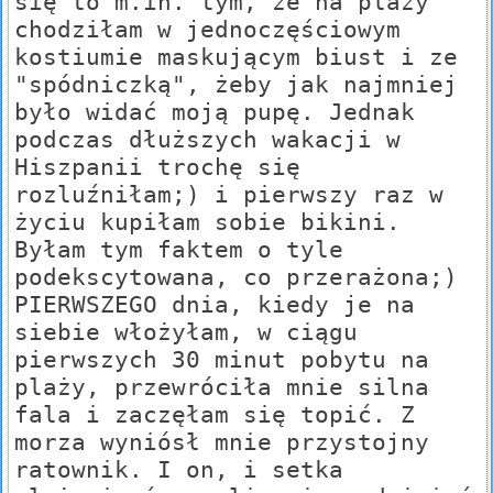
się to m.in. tym, że na plaży
chodziłam w jednoczęściowym
kostiumie maskującym biust i ze
"spódniczką", żeby jak najmniej
było widać moją pupę. Jednak
podczas dłuższych wakacji w
Hiszpanii trochę się
rozluźniłam;) i pierwszy raz w
życiu kupiłam sobie bikini.
Byłam tym faktem o tyle
podekscytowana, co przerażona;)
PIERWSZEGO dnia, kiedy je na
siebie włożyłam, w ciągu
pierwszych 30 minut pobytu na
plaży, przewróciła mnie silna
fala i zaczęłam się topić. Z
morza wyniósł mnie przystojny
ratownik. I on, i setka