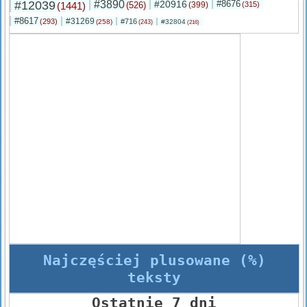
#12039
#3890
#20916
#8676
(1441)
(526)
(399)
(315)
#8617
#31269
(293)
#716
(258)
#32804
(243)
(216)
Najczęściej plusowane (%)
teksty
Ostatnie 7 dni