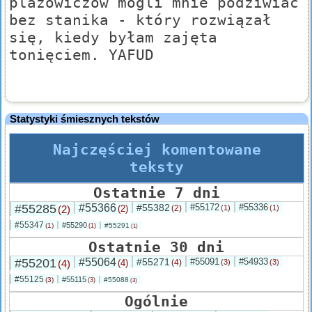
plażowiczów mogli mnie podziwiać
bez stanika - który rozwiązał
się, kiedy byłam zajęta
tonięciem. YAFUD
Statystyki śmiesznych tekstów
Najczęściej komentowane
teksty
Ostatnie 7 dni
#55285
#55366
#55382
#55172
#55336
(2)
(2)
(2)
(1)
(1)
#55347
#55290
(1)
#55291
(1)
(1)
Ostatnie 30 dni
#55201
#55064
#55271
#55091
#54933
(4)
(4)
(4)
(3)
(3)
#55125
#55115
(3)
#55088
(3)
(3)
Ogólnie