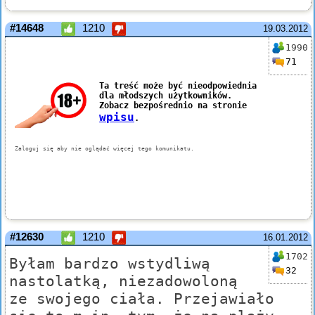
#14648
1210
19.03.2012
1990
71
#12630
1210
16.01.2012
1702
Byłam bardzo wstydliwą
32
nastolatką, niezadowoloną
ze swojego ciała. Przejawiało