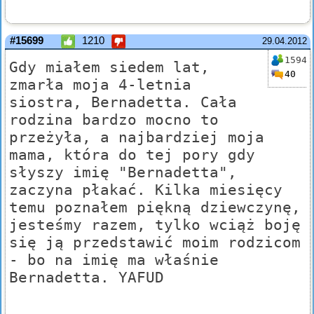
#15699
1210
29.04.2012
1594
Gdy miałem siedem lat,
40
zmarła moja 4-letnia
siostra, Bernadetta. Cała
rodzina bardzo mocno to
przeżyła, a najbardziej moja
mama, która do tej pory gdy
słyszy imię "Bernadetta",
zaczyna płakać. Kilka miesięcy
temu poznałem piękną dziewczynę,
jesteśmy razem, tylko wciąż boję
się ją przedstawić moim rodzicom
- bo na imię ma właśnie
Bernadetta. YAFUD