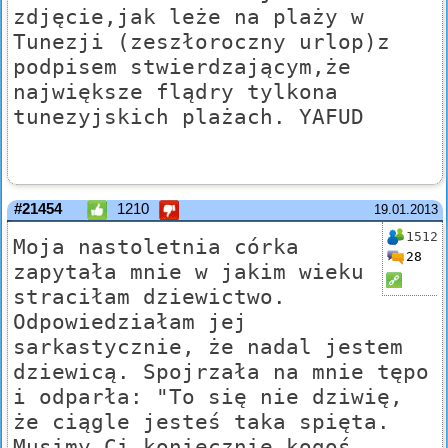
zdjęcie,jak leże na plaży w
Tunezji (zeszłoroczny urlop)z
podpisem stwierdzającym,że
największe flądry tylkona
tunezyjskich plażach. YAFUD
#21454
1210
19.01.2013
1512
Moja nastoletnia córka
28
zapytała mnie w jakim wieku
straciłam dziewictwo.
Odpowiedziałam jej
sarkastycznie, że nadal jestem
dziewicą. Spojrzała na mnie tępo
i odparła: "To się nie dziwię,
że ciągle jesteś taka spięta.
Musimy Ci koniecznie kogoś