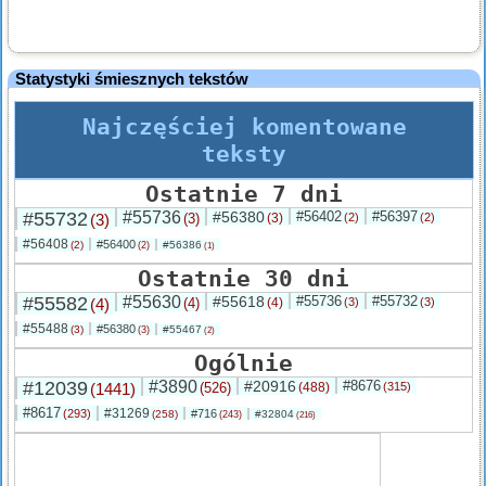
Statystyki śmiesznych tekstów
Najczęściej komentowane
teksty
Ostatnie 7 dni
#55732
#55736
#56380
#56402
#56397
(3)
(3)
(3)
(2)
(2)
#56408
#56400
(2)
#56386
(2)
(1)
Ostatnie 30 dni
#55582
#55630
#55618
#55736
#55732
(4)
(4)
(4)
(3)
(3)
#55488
#56380
(3)
#55467
(3)
(2)
Ogólnie
#12039
#3890
#20916
#8676
(1441)
(526)
(488)
(315)
#8617
#31269
(293)
#716
(258)
#32804
(243)
(216)