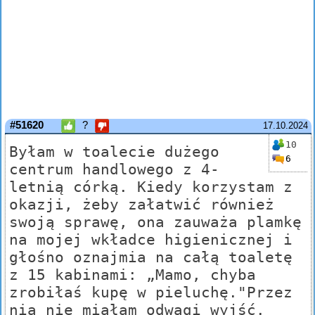
#51620
?
17.10.2024
10
Byłam w toalecie dużego
6
centrum handlowego z 4-
letnią córką. Kiedy korzystam z
okazji, żeby załatwić również
swoją sprawę, ona zauważa plamkę
na mojej wkładce higienicznej i
głośno oznajmia na całą toaletę
z 15 kabinami: „Mamo, chyba
zrobiłaś kupę w pieluchę."Przez
nią nie miałam odwagi wyjść.