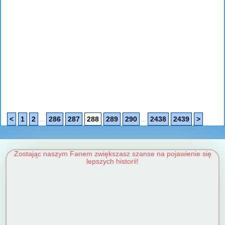
...
...
<
1
2
286
287
288
289
290
2438
2439
>
Zostając naszym Fanem zwiększasz szanse na pojawienie się
lepszych historii!