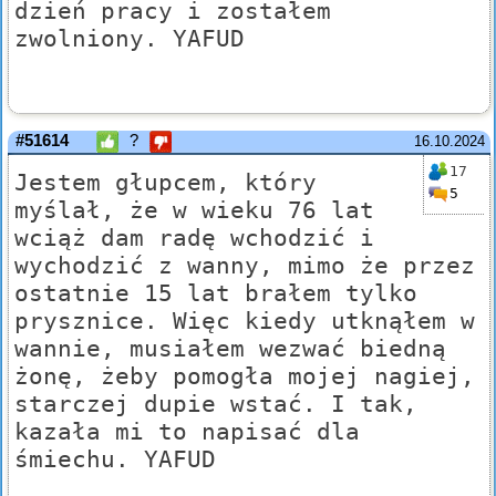
dzień pracy i zostałem
zwolniony. YAFUD
#51614
?
16.10.2024
17
Jestem głupcem, który
5
myślał, że w wieku 76 lat
wciąż dam radę wchodzić i
wychodzić z wanny, mimo że przez
ostatnie 15 lat brałem tylko
prysznice. Więc kiedy utknąłem w
wannie, musiałem wezwać biedną
żonę, żeby pomogła mojej nagiej,
starczej dupie wstać. I tak,
kazała mi to napisać dla
śmiechu. YAFUD