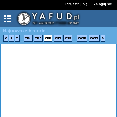
Zarejestruj się
Zaloguj się
Najnowsze historie
...
...
<
1
2
286
287
288
289
290
2438
2439
>