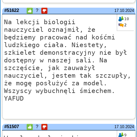
#51622
?
17.10.2024
10
Na lekcji biologii
2
nauczyciel oznajmił, że
będziemy pracować nad kośćmi
ludzkiego ciała. Niestety,
szkielet demonstracyjny nie był
dostępny w naszej sali. Na
szczęście, jak zauważył
nauczyciel, jestem tak szczupły,
że mogę posłużyć za model.
Wszyscy wybuchnęli śmiechem.
YAFUD
#51507
?
17.10.2024
9