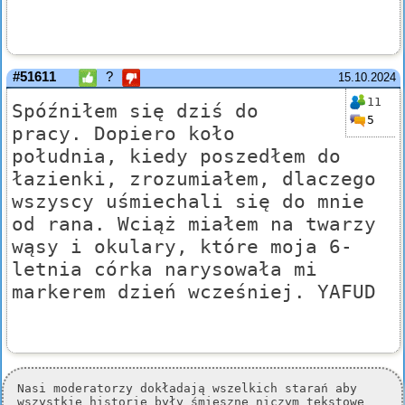
#51611
?
15.10.2024
11
Spóźniłem się dziś do
5
pracy. Dopiero koło
południa, kiedy poszedłem do
łazienki, zrozumiałem, dlaczego
wszyscy uśmiechali się do mnie
od rana. Wciąż miałem na twarzy
wąsy i okulary, które moja 6-
letnia córka narysowała mi
markerem dzień wcześniej. YAFUD
Nasi moderatorzy dokładają wszelkich starań aby
wszystkie historie były śmieszne niczym tekstowe