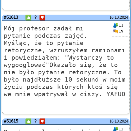
#51613
?
16.10.2024
11
Mój profesor zadał mi
19
pytanie podczas zajęć.
Myśląc, że to pytanie
retoryczne, wzruszyłem ramionami
i powiedziałem: "Wystarczy to
wygooglować"Okazało się, że to
nie było pytanie retoryczne. To
było najdłuższe 10 sekund w moim
życiu podczas których ktoś się
we mnie wpatrywał w ciszy. YAFUD
#51615
?
16.10.2024
12