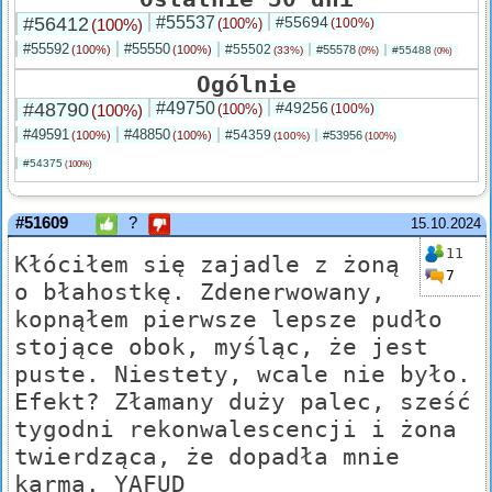
#56412
#55537
#55694
(100%)
(100%)
(100%)
#55592
#55550
#55502
(100%)
(100%)
#55578
(33%)
#55488
(0%)
(0%)
Ogólnie
#48790
#49750
#49256
(100%)
(100%)
(100%)
#49591
#48850
#54359
(100%)
(100%)
#53956
(100%)
(100%)
#54375
(100%)
#51609
?
15.10.2024
11
Kłóciłem się zajadle z żoną
7
o błahostkę. Zdenerwowany,
kopnąłem pierwsze lepsze pudło
stojące obok, myśląc, że jest
puste. Niestety, wcale nie było.
Efekt? Złamany duży palec, sześć
tygodni rekonwalescencji i żona
twierdząca, że dopadła mnie
karma. YAFUD