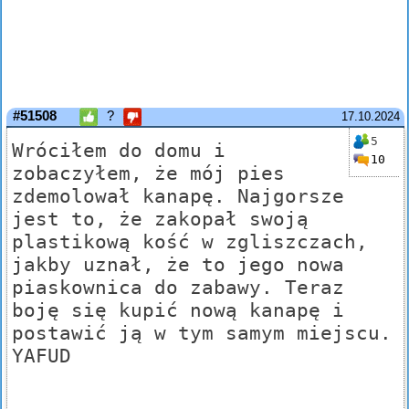
#51508
?
17.10.2024
5
Wróciłem do domu i
10
zobaczyłem, że mój pies
zdemolował kanapę. Najgorsze
jest to, że zakopał swoją
plastikową kość w zgliszczach,
jakby uznał, że to jego nowa
piaskownica do zabawy. Teraz
boję się kupić nową kanapę i
postawić ją w tym samym miejscu.
YAFUD