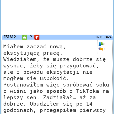
#51612
?
16.10.2024
8
Miałem zacząć nową,
3
ekscytującą pracę.
Wiedziałem, że muszę dobrze się
wyspać, żeby się przygotować,
ale z powodu ekscytacji nie
mogłem się uspokoić.
Postanowiłem więc spróbować soku
z wiśni jako sposób z TikToka na
lepszy sen. Zadziałał… aż za
dobrze. Obudziłem się po 14
godzinach, przegapiłem pierwszy