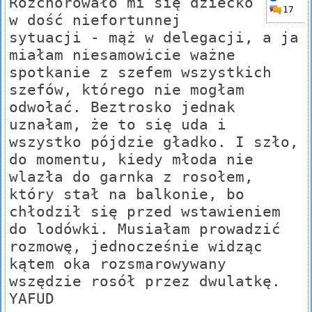
Rozchorowało mi się dziecko
17
w dość niefortunnej
sytuacji - mąż w delegacji, a ja
miałam niesamowicie ważne
spotkanie z szefem wszystkich
szefów, którego nie mogłam
odwołać. Beztrosko jednak
uznałam, że to się uda i
wszystko pójdzie gładko. I szło,
do momentu, kiedy młoda nie
wlazła do garnka z rosołem,
który stał na balkonie, bo
chłodził się przed wstawieniem
do lodówki. Musiałam prowadzić
rozmowę, jednocześnie widząc
kątem oka rozsmarowywany
wszędzie rosół przez dwulatkę.
YAFUD