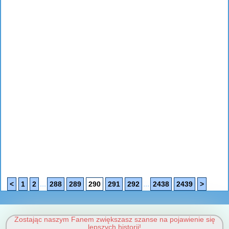
...
...
<
1
2
288
289
290
291
292
2438
2439
>
Zostając naszym Fanem zwiększasz szanse na pojawienie się
lepszych historii!