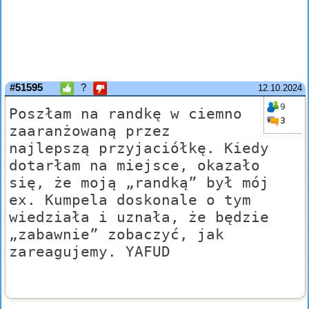
#51595
?
12.10.2024
9
Poszłam na randkę w ciemno
3
zaaranżowaną przez
najlepszą przyjaciółkę. Kiedy
dotarłam na miejsce, okazało
się, że moją „randką” był mój
ex. Kumpela doskonale o tym
wiedziała i uznała, że będzie
„zabawnie” zobaczyć, jak
zareagujemy. YAFUD