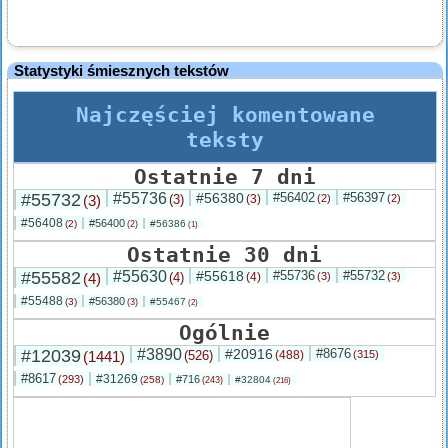
Statystyki śmiesznych tekstów
Najczęściej komentowane
teksty
Ostatnie 7 dni
#55732
#55736
#56380
#56402
#56397
(3)
(3)
(3)
(2)
(2)
#56408
#56400
(2)
#56386
(2)
(1)
Ostatnie 30 dni
#55582
#55630
#55618
#55736
#55732
(4)
(4)
(4)
(3)
(3)
#55488
#56380
(3)
#55467
(3)
(2)
Ogólnie
#12039
#3890
#20916
#8676
(1441)
(526)
(488)
(315)
#8617
#31269
(293)
#716
(258)
#32804
(243)
(216)