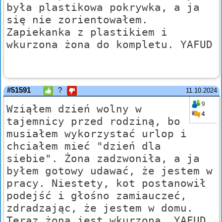
była plastikowa pokrywka, a ja
się nie zorientowałem.
Zapiekanka z plastikiem i
wkurzona żona do kompletu. YAFUD
#51591
?
11.10.2024
9
Wziąłem dzień wolny w
4
tajemnicy przed rodziną, bo
musiałem wykorzystać urlop i
chciałem mieć "dzień dla
siebie". Żona zadzwoniła, a ja
byłem gotowy udawać, że jestem w
pracy. Niestety, kot postanowił
podejść i głośno zamiauczeć,
zdradzając, że jestem w domu.
Teraz żona jest wkurzona. YAFUD