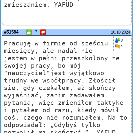
zmieszaniem. YAFUD
#51584
?
10.10.2024
8
Pracuję w firmie od sześciu
4
miesięcy, ale nadal nie
jestem w pełni przeszkolony ze
swojej pracy, bo mój
"nauczyciel"jest wyjątkowo
trudny we współpracy. Złościł
się, gdy czekałem, aż skończy
wyjaśniać, zanim zadawałem
pytania, więc zmieniłem taktykę
i pytałem od razu, kiedy mówił
coś, czego nie rozumiałem. Na to
odpowiadał: „Gdybyś tylko
pozwolił mi skończyć…”. YAFUD