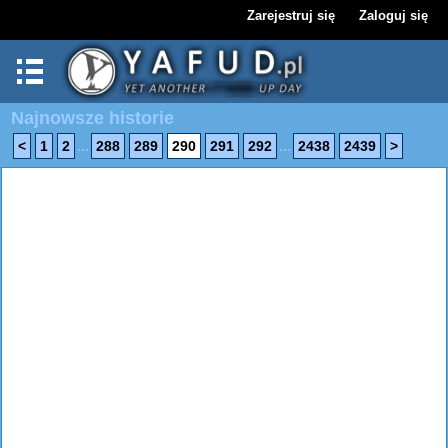
Zarejestruj się
Zaloguj się
Najnowsze historie
...
...
<
1
2
288
289
290
291
292
2438
2439
>