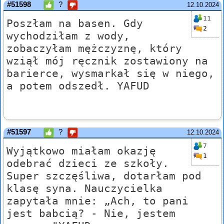
#51598
?
12.10.2024
11
Poszłam na basen. Gdy
2
wychodziłam z wody,
zobaczyłam mężczyznę, który
wziął mój ręcznik zostawiony na
barierce, wysmarkał się w niego,
a potem odszedł. YAFUD
#51597
?
12.10.2024
7
Wyjątkowo miałam okazję
1
odebrać dzieci ze szkoły.
Super szczęśliwa, dotarłam pod
klasę syna. Nauczycielka
zapytała mnie: „Ach, to pani
jest babcią? - Nie, jestem