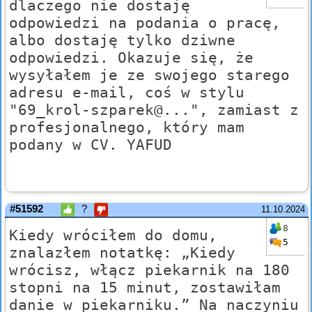
dlaczego nie dostaję
odpowiedzi na podania o pracę,
albo dostaję tylko dziwne
odpowiedzi. Okazuje się, że
wysyłałem je ze swojego starego
adresu e-mail, coś w stylu
"69_krol-szparek@...", zamiast z
profesjonalnego, który mam
podany w CV. YAFUD
#51592
?
11.10.2024
8
Kiedy wróciłem do domu,
5
znalazłem notatkę: „Kiedy
wrócisz, włącz piekarnik na 180
stopni na 15 minut, zostawiłam
danie w piekarniku.” Na naczyniu