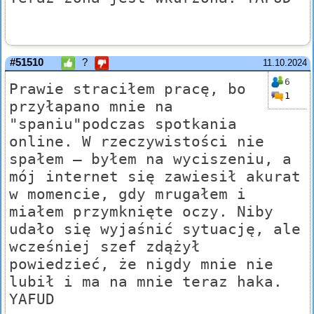
#51510
?
11.10.2024
6
Prawie straciłem pracę, bo
1
przyłapano mnie na
"spaniu"podczas spotkania
online. W rzeczywistości nie
spałem — byłem na wyciszeniu, a
mój internet się zawiesił akurat
w momencie, gdy mrugałem i
miałem przymknięte oczy. Niby
udało się wyjaśnić sytuację, ale
wcześniej szef zdążył
powiedzieć, że nigdy mnie nie
lubił i ma na mnie teraz haka.
YAFUD