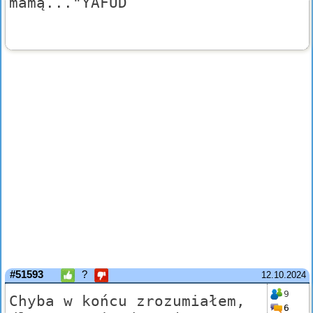
mamą..."YAFUD
#51593
?
12.10.2024
9
Chyba w końcu zrozumiałem,
6