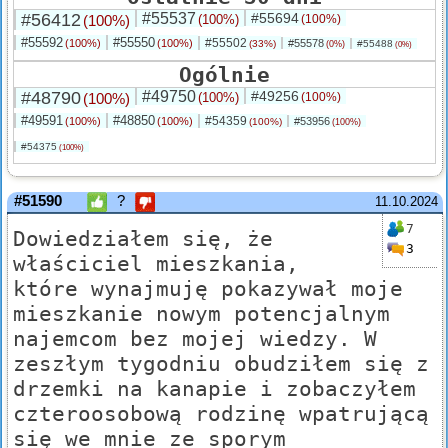
#56412
#55537
#55694
(100%)
(100%)
(100%)
#55592
#55550
#55502
(100%)
(100%)
#55578
(33%)
#55488
(0%)
(0%)
Ogólnie
#48790
#49750
#49256
(100%)
(100%)
(100%)
#49591
#48850
#54359
(100%)
(100%)
#53956
(100%)
(100%)
#54375
(100%)
#51590
?
11.10.2024
7
Dowiedziałem się, że
3
właściciel mieszkania,
które wynajmuję pokazywał moje
mieszkanie nowym potencjalnym
najemcom bez mojej wiedzy. W
zeszłym tygodniu obudziłem się z
drzemki na kanapie i zobaczyłem
czteroosobową rodzinę wpatrującą
się we mnie ze sporym