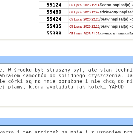
55124
Xenon
napisał(a)
k
06 Lipca, 2026 15:14
55480
zdziwiony
napisał
06 Lipca, 2026 12:47
55424
jolaw
napisał(a)
ko
05 Lipca, 2026 22:20
55435
jolaw
napisał(a)
ko
05 Lipca, 2026 22:16
55398
samezrp
napisał(a
05 Lipca, 2026 21:21
55396
Mi
napisał(a)
kome
05 Lipca, 2026 19:44
55358
ciotka Klotka
napis
05 Lipca, 2026 06:41
TRASH
55394
ciotka Klotka
napis
05 Lipca, 2026 06:36
TRASH
55319
Peppone
napisał(a
04 Lipca, 2026 15:04
e. W środku był straszny syf, ale stan techni
55393
Peppone
napisał(a
04 Lipca, 2026 15:03
abrałem samochód do solidnego czyszczenia. Ja
55422
le córki są na mnie obrażone i nie chcą do ni
Peppone
napisał(a
04 Lipca, 2026 15:02
ej plamy, która wyglądała jak kotek… YAFUD
55322
wasp
napisał(a)
ko
03 Lipca, 2026 15:31
55322
zdziwiony
napisał
03 Lipca, 2026 10:41
55319
Grejon
napisał(a)
02 Lipca, 2026 13:57
karza i ten spojrzał na mnie i z uznaniem prz