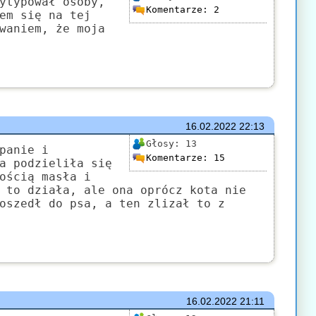
ytypował osoby,
Komentarze:
2
em się na tej
waniem, że moja
16.02.2022
22:13
Głosy:
13
panie i
Komentarze:
15
a podzieliła się
ością masła i
 to działa, ale ona oprócz kota nie
oszedł do psa, a ten zlizał to z
16.02.2022
21:11