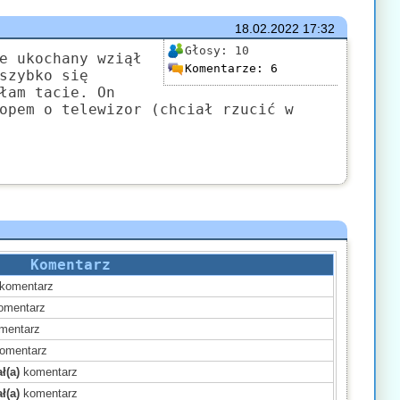
18.02.2022
17:32
Głosy:
10
e ukochany wziął
Komentarze:
6
szybko się
łam tacie. On
opem o telewizor (chciał rzucić w
Komentarz
komentarz
omentarz
mentarz
omentarz
ł(a)
komentarz
ł(a)
komentarz