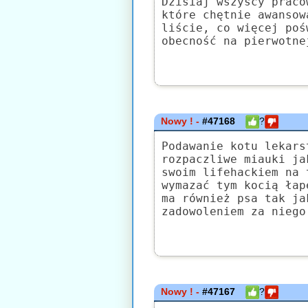
Dzisiaj wszyscy praco
które chętnie awansow
liście, co więcej poś
obecność na pierwotne
Nowy ! -
#47168
?
Podawanie kotu lekars
rozpaczliwe miauki ja
swoim lifehackiem na 
wymazać tym kocią łap
ma również psa tak ja
zadowoleniem za niego
Nowy ! -
#47167
?