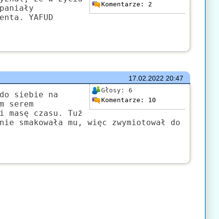
Komentarze:
2
paniały
enta. YAFUD
17.02.2022
20:47
Głosy:
6
do siebie na
Komentarze:
10
m serem
i masę czasu. Tuż
nie smakowała mu, więc zwymiotował do