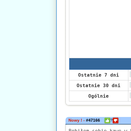
Ostatnie 7 dni
Ostatnie 30 dni
Ogólnie
Nowy ! -
#47166
?
Robiłem sobie kawę w 