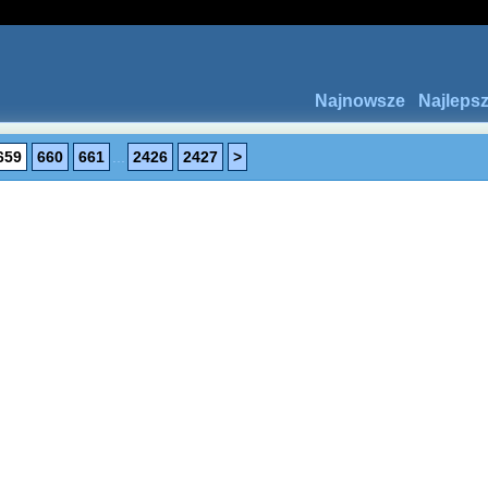
Najnowsze
Najleps
659
660
661
...
2426
2427
>