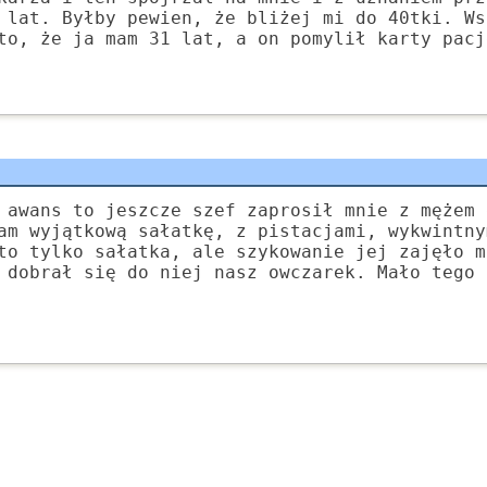
 lat. Byłby pewien, że bliżej mi do 40tki. Ws
to, że ja mam 31 lat, a on pomylił karty pacj
 awans to jeszcze szef zaprosił mnie z mężem 
am wyjątkową sałatkę, z pistacjami, wykwintny
to tylko sałatka, ale szykowanie jej zajęło m
 dobrał się do niej nasz owczarek. Mało tego 