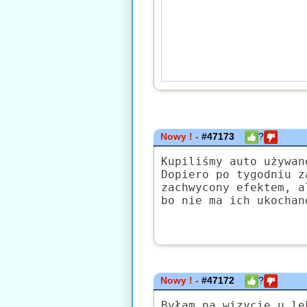
Nowy ! -
#47173
?
Kupiliśmy auto używan
Dopiero po tygodniu z
zachwycony efektem, a
bo nie ma ich ukochan
Nowy ! -
#47172
?
Byłam na wizycie u le