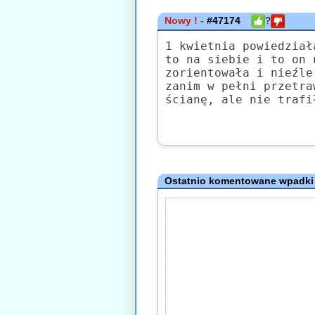
Nowy ! -
#47174
?
1 kwietnia powiedział
to na siebie i to on 
zorientowała i nieźle
zanim w pełni przetra
ścianę, ale nie trafi
Ostatnio komentowane wpadki