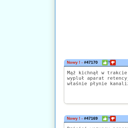
Nowy ! -
#47170
?
Mąż kichnął w trakcie
wypluł aparat retency
właśnie płynie kanali
Nowy ! -
#47169
?