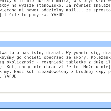
wnicy w firmie dostali maila, w którym szef w
ałby na wyższe stanowisko. Ja również znalazł
więcono mi nawet oddzielny mail... ze sprosto
j liście to pomyłka. YAFUD
twa to u nas istny dramat. Wyrywanie się, dra
kbyśmy go chcieli obedrzeć ze skóry. Koleżank
tą okoliczność - rozgnieść tabletkę z dużą il
ę. Kot, chcąc nie chcąc zliże to. Może u niej
k my. Nasz kot niezadowolony z brudnej łapy p
. YAFUD