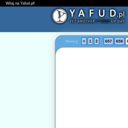
Witaj na Yafud.pl!
Strony
<
1
2
...
657
658