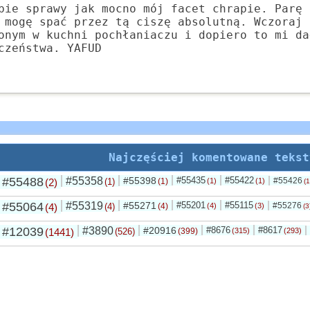
bie sprawy jak mocno mój facet chrapie. Parę 
 mogę spać przez tą ciszę absolutną. Wczoraj 
onym w kuchni pochłaniaczu i dopiero to mi da
czeństwa. YAFUD
Najczęściej komentowane tekst
#55488
#55358
#55398
#55435
#55422
#55426
(2)
(1)
(1)
(1)
(1)
(1
#55064
#55319
#55271
#55201
#55115
#55276
(4)
(4)
(4)
(4)
(3)
(3
#12039
#3890
#20916
#8676
#8617
(1441)
(526)
(399)
(315)
(293)