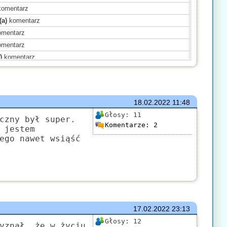
omentarz
(a)
komentarz
mentarz
mentarz
)
komentarz
ntarz
ał(a)
komentarz
ał(a)
komentarz
18.02.2022
11:48
)
komentarz
Głosy:
11
czny był super.
Komentarze:
2
)
komentarz
 jestem
ego nawet wsiąść
)
komentarz
mentarz
(a)
komentarz
komentarz
17.02.2022
23:13
Głosy:
12
yznał, że w życiu