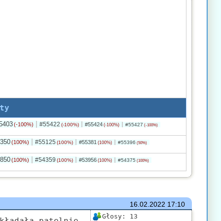
ty
5403
#55422
(-100%)
#55424
(-100%)
#55427
(-100%)
(-100%)
350
#55125
(100%)
#55381
(100%)
#55396
(100%)
(50%)
850
#54359
(100%)
#53956
(100%)
#54375
(100%)
(100%)
16.02.2022
17:10
Głosy:
13
kładała patelnię,