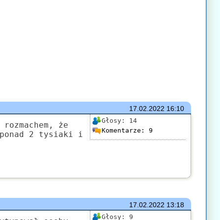
17.02.2022
16:10
Głosy:
14
 rozmachem, że
Komentarze:
9
ponad 2 tysiaki i
17.02.2022
13:18
Głosy:
9