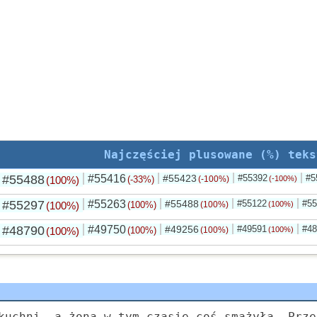
Najczęściej plusowane (%) teks
#55488
#55416
#55423
#55392
#5
(100%)
(-33%)
(-100%)
(-100%)
#55297
#55263
#55488
#55122
#55
(100%)
(100%)
(100%)
(100%)
#48790
#49750
#49256
#49591
#48
(100%)
(100%)
(100%)
(100%)
kuchni, a żona w tym czasie coś smażyła. Prze