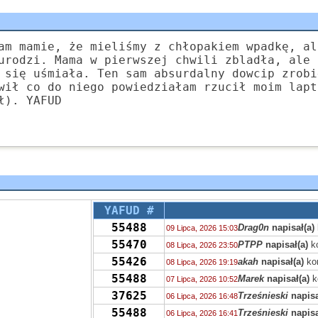
am mamie, że mieliśmy z chłopakiem wpadkę, al
urodzi. Mama w pierwszej chwili zbladła, ale 
 się uśmiała. Ten sam absurdalny dowcip zrobi
wił co do niego powiedziałam rzucił moim lapt
ł). YAFUD
YAFUD #
55488
Drag0n
napisał(a)
09 Lipca, 2026 15:03
55470
PTPP
napisał(a)
k
08 Lipca, 2026 23:50
55426
akah
napisał(a)
ko
08 Lipca, 2026 19:19
55488
Marek
napisał(a)
k
07 Lipca, 2026 10:52
37625
Trześnieski
napisa
06 Lipca, 2026 16:48
55488
Trześnieski
napisa
06 Lipca, 2026 16:41