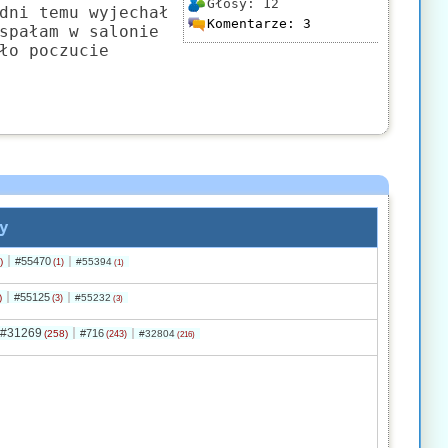
Głosy:
12
dni temu wyjechał
Komentarze:
3
spałam w salonie
ło poczucie
y
#55470
)
#55394
(1)
(1)
#55125
)
#55232
(3)
(3)
#31269
#716
(258)
#32804
(243)
(216)