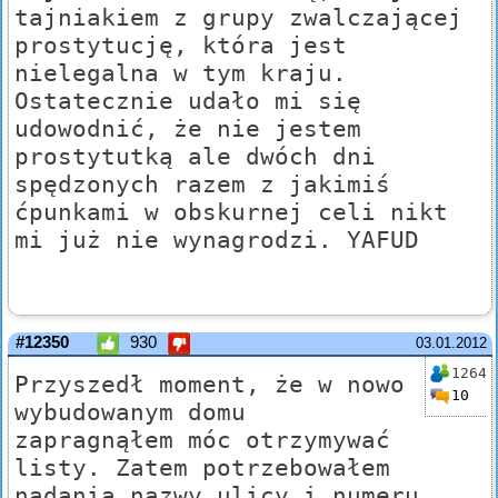
tajniakiem z grupy zwalczającej
prostytucję, która jest
nielegalna w tym kraju.
Ostatecznie udało mi się
udowodnić, że nie jestem
prostytutką ale dwóch dni
spędzonych razem z jakimiś
ćpunkami w obskurnej celi nikt
mi już nie wynagrodzi. YAFUD
#12350
930
03.01.2012
1264
Przyszedł moment, że w nowo
10
wybudowanym domu
zapragnąłem móc otrzymywać
listy. Zatem potrzebowałem
nadania nazwy ulicy i numeru