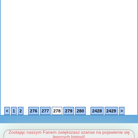
...
...
<
1
2
276
277
278
279
280
2428
2429
>
Zostając naszym Fanem zwiększasz szanse na pojawienie się
lepszych historii!