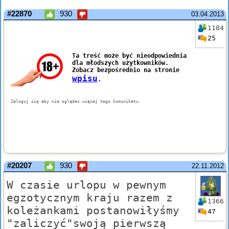
#22870
930
03.04.2013
1184
25
#20207
930
22.11.2012
W czasie urlopu w pewnym
egzotycznym kraju razem z
1366
koleżankami postanowiłyśmy
47
"zaliczyć"swoją pierwszą