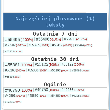
Najczęściej plusowane (%)
teksty
Ostatnie 7 dni
#55495
#55496
#55499
(-100%)
(-100%)
(-100%)
#55502
#55327
#55417
(-100%)
(-100%)
#55444
(-100%)
(-100%)
#55452
(-100%)
Ostatnie 30 dni
#55381
#55125
#55122
(100%)
(100%)
(100%)
#55263
#55350
#55297
(100%)
(100%)
#55488
(100%)
(100%)
#55396
(50%)
Ogólnie
#48790
#49750
#49256
(100%)
(100%)
(100%)
#49591
#48850
#54359
(100%)
(100%)
#53956
(100%)
(100%)
#54375
(100%)