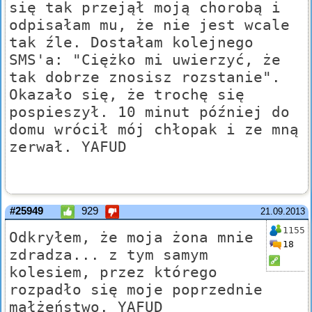
się tak przejął moją chorobą i
odpisałam mu, że nie jest wcale
tak źle. Dostałam kolejnego
SMS'a: "Ciężko mi uwierzyć, że
tak dobrze znosisz rozstanie".
Okazało się, że trochę się
pospieszył. 10 minut później do
domu wrócił mój chłopak i ze mną
zerwał. YAFUD
#25949
929
21.09.2013
1155
Odkryłem, że moja żona mnie
18
zdradza... z tym samym
kolesiem, przez którego
rozpadło się moje poprzednie
małżeństwo. YAFUD