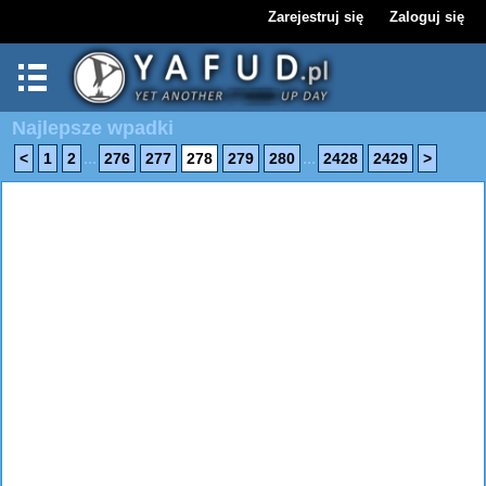
Zarejestruj się
Zaloguj się
Najlepsze wpadki
...
...
<
1
2
276
277
278
279
280
2428
2429
>