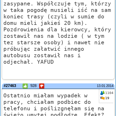
zasypane. Współczuje tym, którzy
w taka pogodę musieli iść na sam
koniec trasy (czyli w sumie do
domu mieli jakieś 20 km).
Pozdrowienia dla kierowcy, który
zostawił nas na lodzie ( w tym
tez starsze osoby) i nawet nie
próbując załatwić innego
autobusu zostawił nas i
odjechał. YAFUD
#27463
928
13.01.2014
1104
Ostatnio miałam wypadek w
19
pracy, chciałam podbiec do
telefonu i poślizgnęłam się na
świeżo umytej podłodze. Efekt?