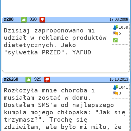
#298
930
17.08.2009
1058
Dzisiaj zaproponowano mi
5
udział w reklamie produktów
dietetycznych. Jako
"sylwetka PRZED". YAFUD
#26260
929
15.10.2013
1041
Rozłożyła mnie choroba i
3
musiałam zostać w domu.
Dostałam SMS'a od najlepszego
kumpla mojego chłopaka: "Jak się
trzymasz?". Trochę się
zdziwiłam, ale było mi miło, że