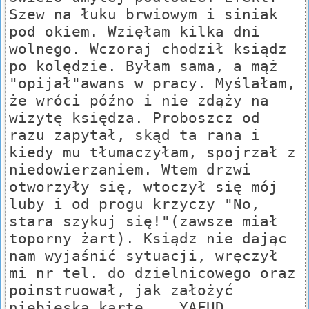
Szew na łuku brwiowym i siniak
pod okiem. Wzięłam kilka dni
wolnego. Wczoraj chodził ksiądz
po kolędzie. Byłam sama, a mąż
"opijał"awans w pracy. Myślałam,
że wróci późno i nie zdąży na
wizytę księdza. Proboszcz od
razu zapytał, skąd ta rana i
kiedy mu tłumaczyłam, spojrzał z
niedowierzaniem. Wtem drzwi
otworzyły się, wtoczył się mój
luby i od progu krzyczy "No,
stara szykuj się!"(zawsze miał
toporny żart). Ksiądz nie dając
nam wyjaśnić sytuacji, wręczył
mi nr tel. do dzielnicowego oraz
poinstruował, jak założyć
niebieską kartę... YAFUD