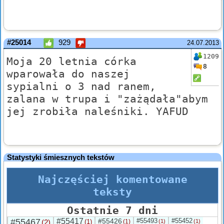
#25014
929
24.07.2013
1209
Moja 20 letnia córka
8
wparowała do naszej
sypialni o 3 nad ranem,
zalana w trupa i "zażądała"abym
jej zrobiła naleśniki. YAFUD
Statystyki śmiesznych tekstów
Najczęściej komentowane
teksty
Ostatnie 7 dni
#55467
#55417
#55426
#55493
#55452
(2)
(1)
(1)
(1)
(1)