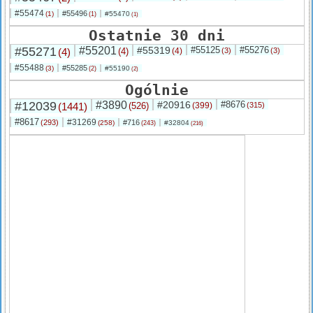
#55474
#55496
(1)
#55470
(1)
(1)
Ostatnie 30 dni
#55271
#55201
#55319
#55125
#55276
(4)
(4)
(4)
(3)
(3)
#55488
#55285
(3)
#55190
(2)
(2)
Ogólnie
#12039
#3890
#20916
#8676
(1441)
(526)
(399)
(315)
#8617
#31269
(293)
#716
(258)
#32804
(243)
(216)