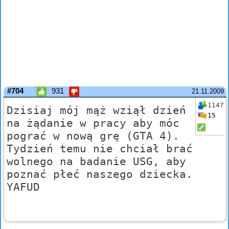
#704
931
21.11.2009
1147
Dzisiaj mój mąż wziął dzień
15
na żądanie w pracy aby móc
pograć w nową grę (GTA 4).
Tydzień temu nie chciał brać
wolnego na badanie USG, aby
poznać płeć naszego dziecka.
YAFUD