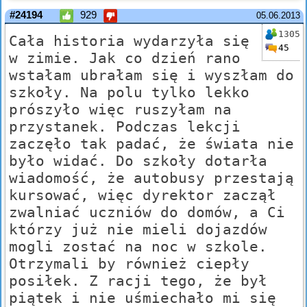
#24194
929
05.06.2013
1305
Cała historia wydarzyła się
45
w zimie. Jak co dzień rano
wstałam ubrałam się i wyszłam do
szkoły. Na polu tylko lekko
prószyło więc ruszyłam na
przystanek. Podczas lekcji
zaczęło tak padać, że świata nie
było widać. Do szkoły dotarła
wiadomość, że autobusy przestają
kursować, więc dyrektor zaczął
zwalniać uczniów do domów, a Ci
którzy już nie mieli dojazdów
mogli zostać na noc w szkole.
Otrzymali by również ciepły
posiłek. Z racji tego, że był
piątek i nie uśmiechało mi się