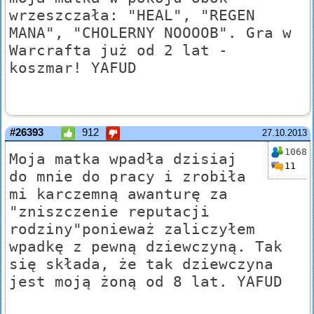
wrzeszczała: "HEAL", "REGEN
MANA", "CHOLERNY NOOOOB". Gra w
Warcrafta już od 2 lat -
koszmar! YAFUD
#26393
912
27.10.2013
1068
Moja matka wpadła dzisiaj
11
do mnie do pracy i zrobiła
mi karczemną awanturę za
"zniszczenie reputacji
rodziny"ponieważ zaliczyłem
wpadkę z pewną dziewczyną. Tak
się składa, że tak dziewczyna
jest moją żoną od 8 lat. YAFUD