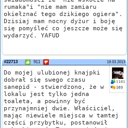
rumaka"i "nie mam zamiaru
okiełznać tego dzikiego ogiera".
Dzisiaj mam nocny dyżur i boję
się pomyśleć co jeszcze może się
wydarzyć. YAFUD
#22713
911
19.03.2013
Do mojej ulubionej knajpki
dobrał się swego czasu
1101
sanepid - stwierdzono, że w
103
lokalu jest tylko jedna
toaleta, a powinny być
przynajmniej dwie. Właściciel,
mając niewiele miejsca w tamtej
części przybytku, postanowił