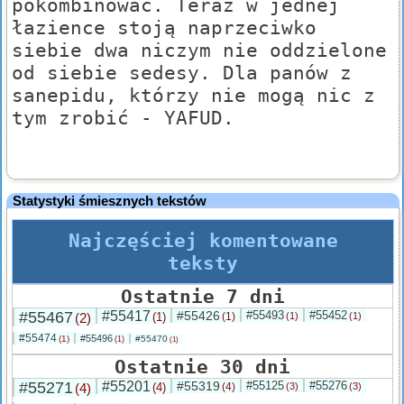
pokombinować. Teraz w jednej
łazience stoją naprzeciwko
siebie dwa niczym nie oddzielone
od siebie sedesy. Dla panów z
sanepidu, którzy nie mogą nic z
tym zrobić - YAFUD.
Statystyki śmiesznych tekstów
Najczęściej komentowane
teksty
Ostatnie 7 dni
#55467
#55417
#55426
#55493
#55452
(2)
(1)
(1)
(1)
(1)
#55474
#55496
(1)
#55470
(1)
(1)
Ostatnie 30 dni
#55271
#55201
#55319
#55125
#55276
(4)
(4)
(4)
(3)
(3)