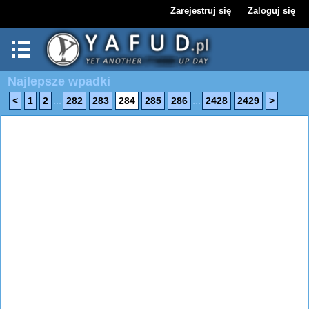
Zarejestruj się
Zaloguj się
Najlepsze wpadki
...
...
<
1
2
282
283
284
285
286
2428
2429
>