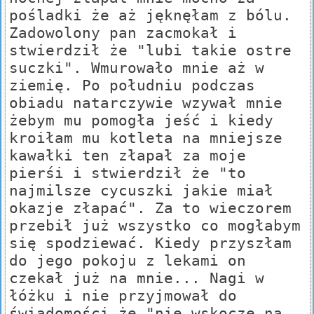
pośladki że aż jęknęłam z bólu.
Zadowolony pan zacmokał i
stwierdził że "lubi takie ostre
suczki". Wmurowało mnie aż w
ziemię. Po południu podczas
obiadu natarczywie wzywał mnie
żebym mu pomogła jeść i kiedy
kroiłam mu kotleta na mniejsze
kawałki ten złapał za moje
pierśi i stwierdził że "to
najmilsze cycuszki jakie miał
okazje złapać". Za to wieczorem
przebił już wszystko co mogłabym
się spodziewać. Kiedy przyszłam
do jego pokoju z lekami on
czekał już na mnie... Nagi w
łóżku i nie przyjmował do
świadomości że "nie wskocze na