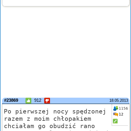
#23869
912
18.05.2013
1156
Po pierwszej nocy spędzonej
12
razem z moim chłopakiem
chciałam go obudzić rano