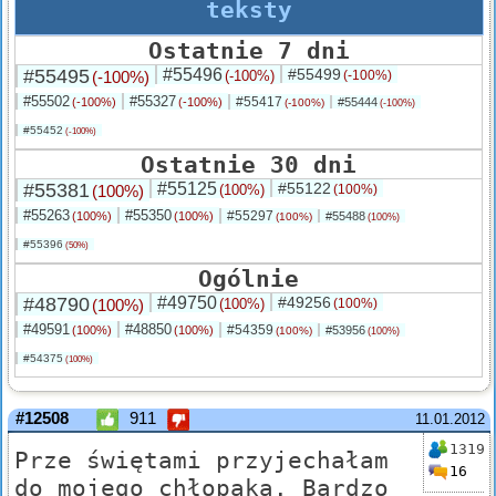
teksty
Ostatnie 7 dni
#55495
#55496
#55499
(-100%)
(-100%)
(-100%)
#55502
#55327
#55417
(-100%)
(-100%)
#55444
(-100%)
(-100%)
#55452
(-100%)
Ostatnie 30 dni
#55381
#55125
#55122
(100%)
(100%)
(100%)
#55263
#55350
#55297
(100%)
(100%)
#55488
(100%)
(100%)
#55396
(50%)
Ogólnie
#48790
#49750
#49256
(100%)
(100%)
(100%)
#49591
#48850
#54359
(100%)
(100%)
#53956
(100%)
(100%)
#54375
(100%)
#12508
911
11.01.2012
1319
Prze świętami przyjechałam
16
do mojego chłopaka. Bardzo