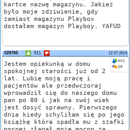
kartce nazwę magazynu. Jakież
było moje zdziwienie, gdy
zamiast magazynu Playbox
dostałem magazyn Playboy. YAFUD
#29765
911
12.07.2014
993
Jestem opiekunką w domu
19
spokojnej starości już od 2
lat. Lubię moją pracę i
pacjentów ale przedwczoraj
wprowadził się do naszego domu
pan po 80 i jak na swój wiek
jest dosyć sprawny. Pierwszego
dnia kiedy schyliłam się po jego
książkę która spadła mu z szafki
nocnej złapał mnie mocno za