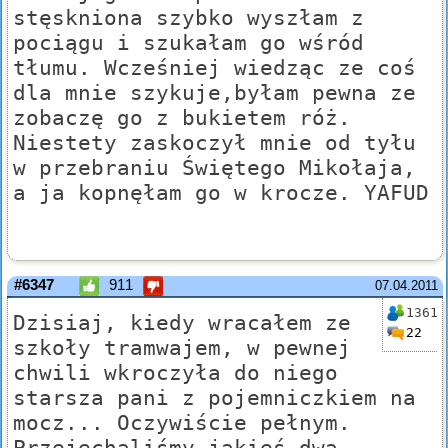
stęskniona szybko wyszłam z
pociągu i szukałam go wśród
tłumu. Wcześniej wiedząc ze coś
dla mnie szykuje,byłam pewna ze
zobaczę go z bukietem róż.
Niestety zaskoczył mnie od tyłu
w przebraniu Świętego Mikołaja,
a ja kopnęłam go w krocze. YAFUD
#6347
911
07.04.2011
1361
Dzisiaj, kiedy wracałem ze
22
szkoły tramwajem, w pewnej
chwili wkroczyła do niego
starsza pani z pojemniczkiem na
mocz... Oczywiście pełnym.
Przejechaliśmy jakieś dwa