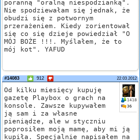
poranną "oralną niespodzianką".
Nie spodziewałam się jednak, że
obudzi się z potwornym
przerażeniem. Kiedy zorientował
się co się dzieje powiedział "O
MÓJ BOŻE !!!. Myślałem, że to
mój kot". YAFUD
#14083
912
22.03.2012
Od kilku miesięcy kupuję
gazetę Playbox o grach na
1418
konsole. Zawsze kupywałem
36
ją sam i za własne
pieniądze, ale w styczniu
poprosiłem moją mamę, aby mi ją
kupiła. Specjalnie napisałem na