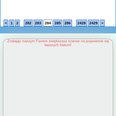
...
...
<
1
2
282
283
284
285
286
2428
2429
>
Zostając naszym Fanem zwiększasz szanse na pojawienie się
lepszych historii!