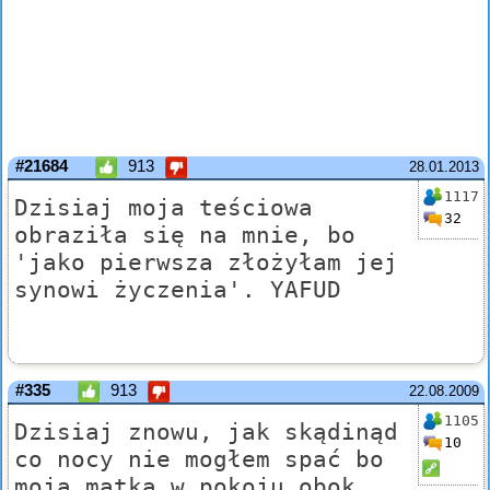
#21684
913
28.01.2013
1117
Dzisiaj moja teściowa
32
obraziła się na mnie, bo
'jako pierwsza złożyłam jej
synowi życzenia'. YAFUD
#335
913
22.08.2009
1105
Dzisiaj znowu, jak skądinąd
10
co nocy nie mogłem spać bo
moja matka w pokoju obok