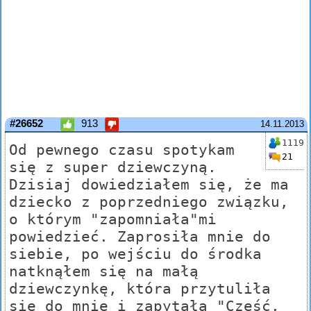
#26652
913
14.11.2013
1119
Od pewnego czasu spotykam
21
się z super dziewczyną.
Dzisiaj dowiedziałem się, że ma
dziecko z poprzedniego związku,
o którym "zapomniała"mi
powiedzieć. Zaprosiła mnie do
siebie, po wejściu do środka
natknąłem się na małą
dziewczynkę, która przytuliła
się do mnie i zapytała "Cześć,