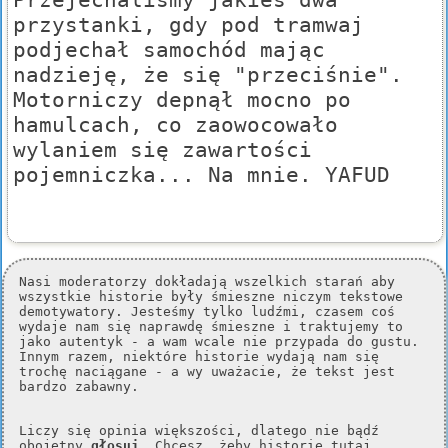
przystanki, gdy pod tramwaj
podjechał samochód mając
nadzieję, że się "przeciśnie".
Motorniczy depnął mocno po
hamulcach, co zaowocowało
wylaniem się zawartości
pojemniczka... Na mnie. YAFUD
Nasi moderatorzy dokładają wszelkich starań aby
wszystkie historie były śmieszne niczym tekstowe
demotywatory. Jesteśmy tylko ludźmi, czasem coś
wydaje nam się naprawdę śmieszne i traktujemy to
jako autentyk - a wam wcale nie przypada do gustu.
Innym razem, niektóre historie wydają nam się
trochę naciągane - a wy uważacie, że tekst jest
bardzo zabawny.
Liczy się opinia większości, dlatego nie bądź
obojętny
głosuj
. Chcesz, żeby historie tutaj