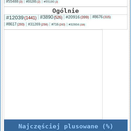
#55488
#55285
(3)
#55190
(2)
(2)
Ogólnie
#12039
#3890
#20916
#8676
(1441)
(526)
(399)
(315)
#8617
#31269
(293)
#716
(258)
#32804
(243)
(216)
Najczęściej plusowane (%)