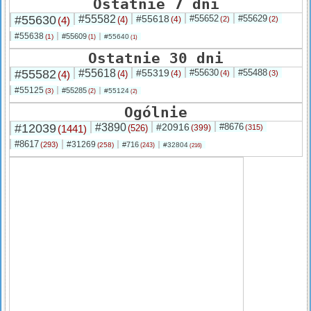
Ostatnie 7 dni
#55630
#55582
#55618
#55652
#55629
(4)
(4)
(4)
(2)
(2)
#55638
#55609
(1)
#55640
(1)
(1)
Ostatnie 30 dni
#55582
#55618
#55319
#55630
#55488
(4)
(4)
(4)
(4)
(3)
#55125
#55285
(3)
#55124
(2)
(2)
Ogólnie
#12039
#3890
#20916
#8676
(1441)
(526)
(399)
(315)
#8617
#31269
(293)
#716
(258)
#32804
(243)
(216)