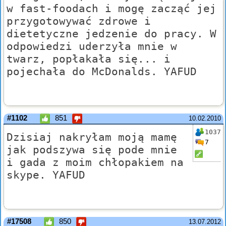
w fast-foodach i mogę zacząć jej
przygotowywać zdrowe i
dietetyczne jedzenie do pracy. W
odpowiedzi uderzyła mnie w
twarz, popłakała się... i
pojechała do McDonalds. YAFUD
#1102
851
10.02.2010
1037
Dzisiaj nakryłam moją mamę
7
jak podszywa się pode mnie
i gada z moim chłopakiem na
skype. YAFUD
#17508
850
13.07.2012