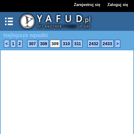
Zarejestruj się
Zaloguj się
Najlepsze wpadki
...
...
<
1
2
307
308
309
310
311
2432
2433
>