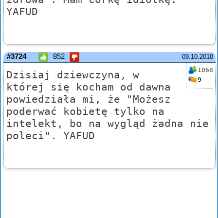
YAFUD
#3724
852
09.10.2010
1068
Dzisiaj dziewczyna, w
9
której się kocham od dawna
powiedziała mi, że "Możesz
poderwać kobietę tylko na
intelekt, bo na wygląd żadna nie
poleci". YAFUD