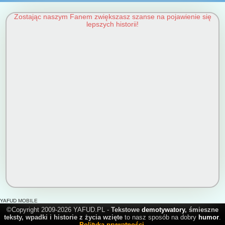
Zostając naszym Fanem zwiększasz szanse na pojawienie się
lepszych historii!
YAFUD MOBILE
©Copyright 2009-2026 YAFUD.PL -
Tekstowe
demotywatory
, śmieszne
teksty, wpadki i historie z życia wzięte
to nasz sposób na dobry
humor
.
Polityka prywatności
.