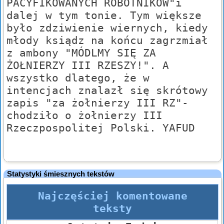
PACYFIKOWANYCH ROBOTNIKÓW"i
dalej w tym tonie. Tym większe
było zdziwienie wiernych, kiedy
młody ksiądz na końcu zagrzmiał
z ambony "MÓDLMY SIĘ ZA
ŻOŁNIERZY III RZESZY!". A
wszystko dlatego, że w
intencjach znalazł się skrótowy
zapis "za żołnierzy III RZ"-
chodziło o żołnierzy III
Rzeczpospolitej Polski. YAFUD
Statystyki śmiesznych tekstów
Najczęściej komentowane
teksty