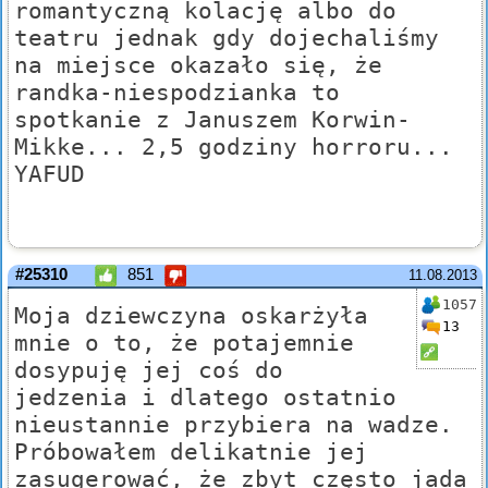
romantyczną kolację albo do
teatru jednak gdy dojechaliśmy
na miejsce okazało się, że
randka-niespodzianka to
spotkanie z Januszem Korwin-
Mikke... 2,5 godziny horroru...
YAFUD
#25310
851
11.08.2013
1057
Moja dziewczyna oskarżyła
13
mnie o to, że potajemnie
dosypuję jej coś do
jedzenia i dlatego ostatnio
nieustannie przybiera na wadze.
Próbowałem delikatnie jej
zasugerować, że zbyt często jada