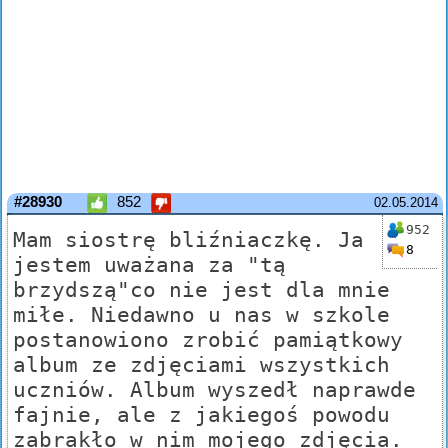
#28930
852
02.05.2014
952
Mam siostrę bliźniaczkę. Ja
8
jestem uważana za "tą
brzydszą"co nie jest dla mnie
miłe. Niedawno u nas w szkole
postanowiono zrobić pamiątkowy
album ze zdjęciami wszystkich
uczniów. Album wyszedł naprawde
fajnie, ale z jakiegoś powodu
zabrakło w nim mojego zdjęcia.