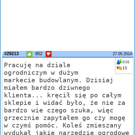
#29213
852
27.05.2014
936
Pracuję na dziale
15
ogrodniczym w dużym
markecie budowlanym. Dzisiaj
miałem bardzo dziwnego
klienta... kręcił się po całym
sklepie i widać było, że nie za
bardzo wie czego szuka, więc
grzecznie zapytałem go czy mogę
w czymś pomóc. Koleś zmieszany
wydukał jakie narzędzie ogrodowe