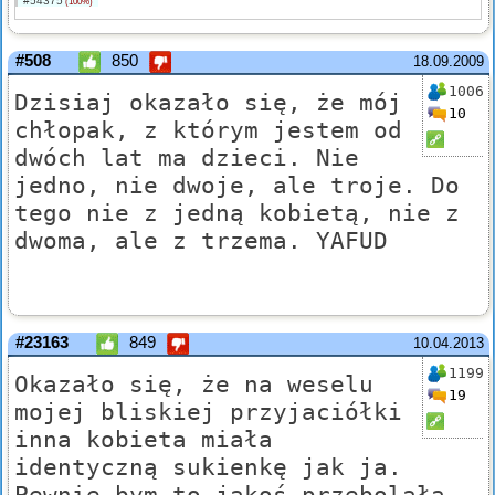
#54375
(100%)
#508
850
18.09.2009
1006
Dzisiaj okazało się, że mój
10
chłopak, z którym jestem od
dwóch lat ma dzieci. Nie
jedno, nie dwoje, ale troje. Do
tego nie z jedną kobietą, nie z
dwoma, ale z trzema. YAFUD
#23163
849
10.04.2013
1199
Okazało się, że na weselu
19
mojej bliskiej przyjaciółki
inna kobieta miała
identyczną sukienkę jak ja.
Pewnie bym to jakoś przebolała