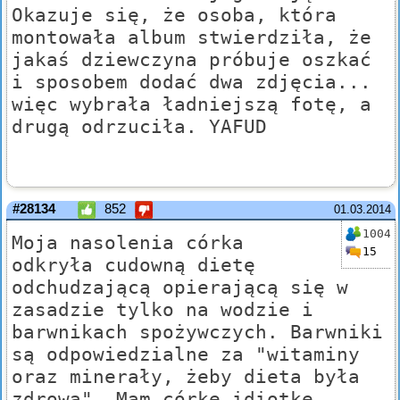
Okazuje się, że osoba, która
montowała album stwierdziła, że
jakaś dziewczyna próbuje oszkać
i sposobem dodać dwa zdjęcia...
więc wybrała ładniejszą fotę, a
drugą odrzuciła. YAFUD
#28134
852
01.03.2014
1004
Moja nasolenia córka
15
odkryła cudowną dietę
odchudzającą opierającą się w
zasadzie tylko na wodzie i
barwnikach spożywczych. Barwniki
są odpowiedzialne za "witaminy
oraz minerały, żeby dieta była
zdrowa". Mam córkę idiotkę.