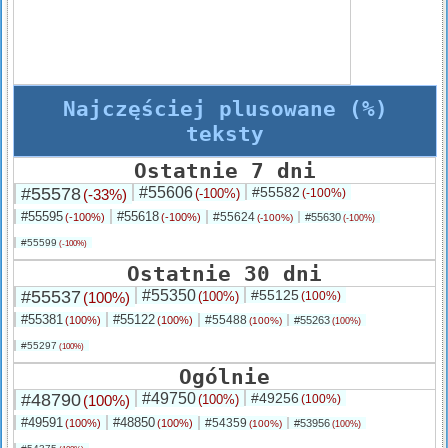
Najczęściej plusowane (%)
teksty
Ostatnie 7 dni
#55578
#55606
#55582
(-33%)
(-100%)
(-100%)
#55595
#55618
#55624
(-100%)
(-100%)
#55630
(-100%)
(-100%)
#55599
(-100%)
Ostatnie 30 dni
#55537
#55350
#55125
(100%)
(100%)
(100%)
#55381
#55122
#55488
(100%)
(100%)
#55263
(100%)
(100%)
#55297
(100%)
Ogólnie
#48790
#49750
#49256
(100%)
(100%)
(100%)
#49591
#48850
#54359
(100%)
(100%)
#53956
(100%)
(100%)