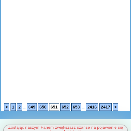
...
...
<
1
2
649
650
651
652
653
2416
2417
>
Zostając naszym Fanem zwiększasz szanse na pojawienie się