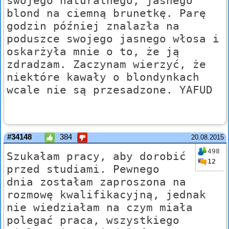
swojego naturalnego, jasnego
blond na ciemną brunetkę. Parę
godzin później znalazła na
poduszce swojego jasnego włosa i
oskarżyła mnie o to, że ją
zdradzam. Zaczynam wierzyć, że
niektóre kawały o blondynkach
wcale nie są przesadzone. YAFUD
#34148
384
20.08.2015
498
Szukałam pracy, aby dorobić
12
przed studiami. Pewnego
dnia zostałam zaproszona na
rozmowę kwalifikacyjną, jednak
nie wiedziałam na czym miała
polegać praca, wszystkiego