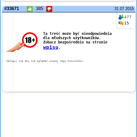
#33671
385
31.07.2015
477
15