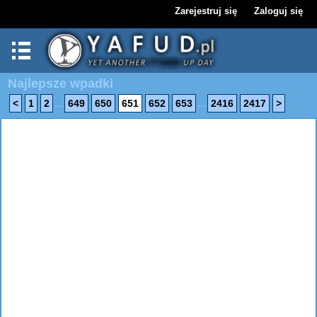
Zarejestruj się
Zaloguj się
Najlepsze wpadki
...
...
<
1
2
649
650
651
652
653
2416
2417
>