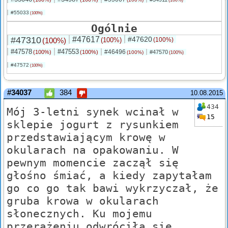
(100%)
#55033
(100%)
Ogólnie
#47310
#47617
#47620
(100%)
(100%)
(100%)
#47578
#47553
#46496
(100%)
(100%)
#47570
(100%)
(100%)
#47572
(100%)
#34037
384
10.08.2015
434
Mój 3-letni synek wcinał w
15
sklepie jogurt z rysunkiem
przedstawiającym krowę w
okularach na opakowaniu. W
pewnym momencie zaczął się
głośno śmiać, a kiedy zapytałam
go co go tak bawi wykrzyczał, że
gruba krowa w okularach
słonecznych. Ku mojemu
przerażeniu odwróciła się