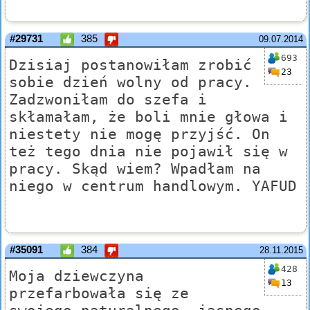
#29731
385
09.07.2014
693
Dzisiaj postanowiłam zrobić
23
sobie dzień wolny od pracy.
Zadzwoniłam do szefa i
skłamałam, że boli mnie głowa i
niestety nie mogę przyjść. On
też tego dnia nie pojawił się w
pracy. Skąd wiem? Wpadłam na
niego w centrum handlowym. YAFUD
#35091
384
28.11.2015
428
Moja dziewczyna
13
przefarbowała się ze