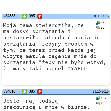
#34833
385
01.11.2015
459
Moja mama stwierdziła, że
13
ma dosyć sprzątania i
postanowiła zatrudnić panią do
sprzątania. Jedyny problem w
tym, że teraz przed każdą jej
wizytą matula zagania mnie do
sprzątania "żeby nie było wstyd,
że mamy taki burdel!"YAFUD
#34810
385
29.10.2015
439
Jestem najmłodszą
18
pracownicą u mnie w biurze.