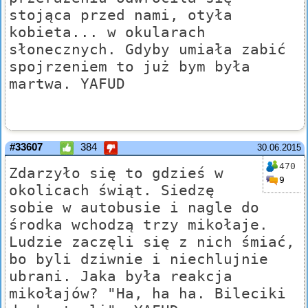
stojąca przed nami, otyła
kobieta... w okularach
słonecznych. Gdyby umiała zabić
spojrzeniem to już bym była
martwa. YAFUD
#33607
384
30.06.2015
470
Zdarzyło się to gdzieś w
9
okolicach świąt. Siedzę
sobie w autobusie i nagle do
środka wchodzą trzy mikołaje.
Ludzie zaczęli się z nich śmiać,
bo byli dziwnie i niechlujnie
ubrani. Jaka była reakcja
mikołajów? "Ha, ha ha. Bileciki