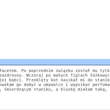
facetem. Po poprzednim związku został mu tylk
zazdrosny. Wczoraj po małych figlach łóżkowyc
jej babci. Przeklęty kot nasikał mi do stanik
owałam go domyć w umywalce i wypsikać perfuma
, śmierdzącym staniku, a bluzkę miałam taką, 