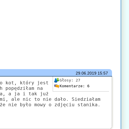
29.06.2019
15:57
Głosy:
27
o kot, który jest
Komentarze:
6
h popędziłam na
a, a ja i tak już
mi, ale nic to nie dało. Siedziałam
że nie było mowy o zdjęciu stanika.