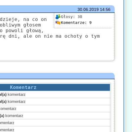
30.06.2019
14:56
Głosy:
30
dzieje, na co on
Komentarze:
9
obliwym głosem
o powoli głową,
rę dni, ale on nie ma ochoty o tym
Komentarz
ł(a)
komentarz
ł(a)
komentarz
omentarz
(a)
komentarz
mentarz
mentarz