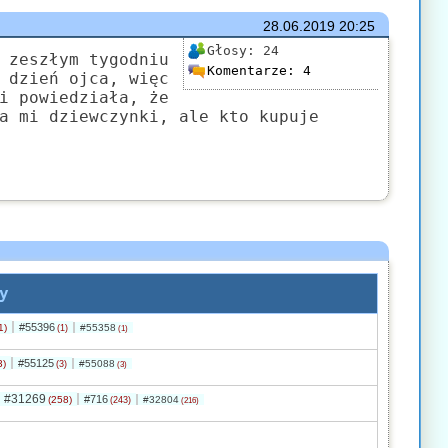
28.06.2019
20:25
Głosy:
24
 zeszłym tygodniu
Komentarze:
4
 dzień ojca, więc
i powiedziała, że
a mi dziewczynki, ale kto kupuje
y
#55396
1)
#55358
(1)
(1)
#55125
3)
#55088
(3)
(3)
#31269
#716
(258)
#32804
(243)
(216)