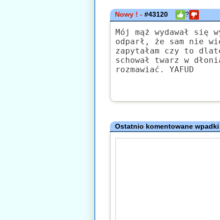
Nowy ! -
#43120
?
Mój mąż wydawał się w
odparł, że sam nie wi
zapytałam czy to dlat
schował twarz w dłoni
rozmawiać. YAFUD
Ostatnio komentowane wpadki