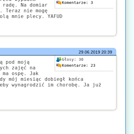
Komentarze:
3
 radę. Na domiar
. Teraz nie mogę
olą mnie plecy. YAFUD
29.06.2019
20:39
Głosy:
30
ą pod moją
Komentarze:
23
ych zajęć na
 ma ospę. Jak
dy mój miesiąc dobiegł końca
eby wynagrodzić im chorobę. Ja już