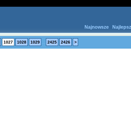
Najnowsze
Najleps
1027
1028
1029
...
2425
2426
>