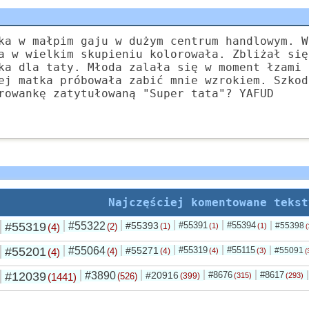
ka w małpim gaju w dużym centrum handlowym. W
a w wielkim skupieniu kolorowała. Zbliżał się
ka dla taty. Młoda zalała się w moment łzami 
ej matka próbowała zabić mnie wzrokiem. Szkod
rowankę zatytułowaną "Super tata"? YAFUD
Najczęściej komentowane tekst
#55319
#55322
#55393
#55391
#55394
#55398
(4)
(2)
(1)
(1)
(1)
(
#55201
#55064
#55271
#55319
#55115
#55091
(4)
(4)
(4)
(4)
(3)
(
#12039
#3890
#20916
#8676
#8617
(1441)
(526)
(399)
(315)
(293)