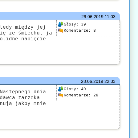
29.06.2019
11:03
Głosy:
39
tedy między jej
Komentarze:
8
ię ze śmiechu, ja
olidne napięcie
28.06.2019
22:33
Głosy:
49
Następnego dnia
Komentarze:
26
dawca zarzeka
nują jakby mnie