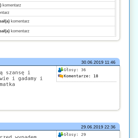
)
komentarz
ntarz
ał(a)
komentarz
ał(a)
komentarz
)
komentarz
)
komentarz
)
komentarz
mentarz
30.06.2019
11:46
(a)
komentarz
Głosy:
36
ą szansę i
Komentarze:
18
komentarz
wie i gadamy i
matka
)
komentarz
mentarz
komentarz
ł(a)
komentarz
29.06.2019
22:36
Głosy:
29
rzed wypadem