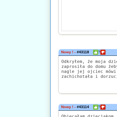
Nowy ! -
#43118
?
Odkryłem, że moja dzi
zaprosiła do domu żeb
nagle jej ojciec mówi
zachichotała i dorzuc
Nowy ! -
#43114
?
Obiecałam dzieciakom,