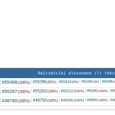
Najczęściej plusowane (%) teks
#55488
#55396
#55319
#55326
#55386
(100%)
(50%)
(0%)
(0%)
(
#55297
#55263
#55122
#55381
#5
(100%)
(100%)
(100%)
(100%)
#48790
#49750
#49256
#49591
#4
(100%)
(100%)
(100%)
(100%)