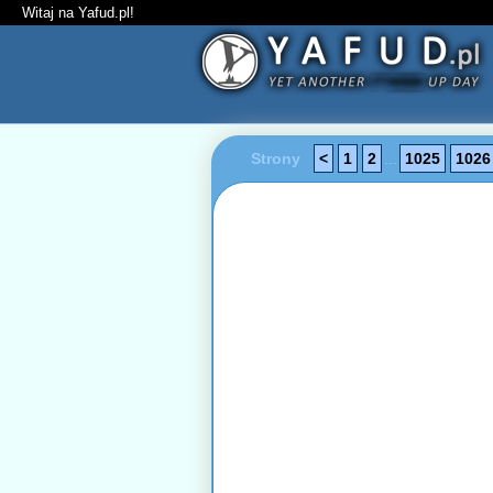
Witaj na Yafud.pl!
Strony
<
1
2
...
1025
1026