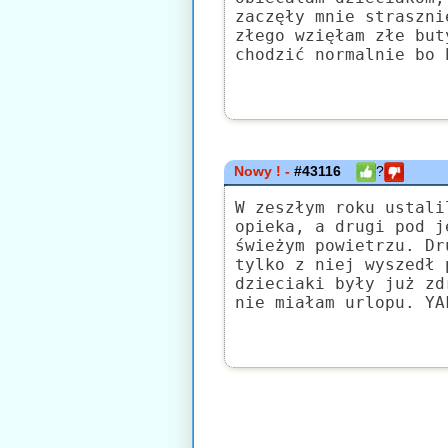
zaczęły mnie straszni
złego wzięłam złe but
chodzić normalnie bo 
Nowy ! -
#43116
?
W zeszłym roku ustali
opieka, a drugi pod j
świeżym powietrzu. Dr
tylko z niej wyszedł 
dzieciaki były już zd
nie miałam urlopu. YA