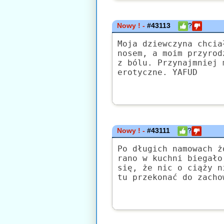
Nowy ! -
#43113
?
Moja dziewczyna chcia
nosem, a moim przyrod
z bólu. Przynajmniej 
erotyczne. YAFUD
Nowy ! -
#43111
?
Po długich namowach ż
rano w kuchni biegało
się, że nic o ciąży n
tu przekonać do zacho