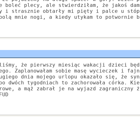
e boleć plecy, ale stwierdziłam, że jakoś dam
y i strasznie obtarły mi pięty i palce u stóp
bolą mnie nogi, a kiedy utykam to potwornie b
liśmy, że pierwszy miesiąc wakacji dzieci będ
ego. Zaplanowałam sobie masę wycieczek i fajn
ugiego dnia mojego urlopu okazało się, że syn
po dwóch tygodniach to zachorowała córka. Kie
rowe, a mąż zabrał je na wyjazd zagraniczny ż
FUD