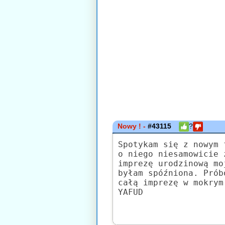
Nowy ! -
#43115
?
Spotykam się z nowym 
o niego niesamowicie 
imprezę urodzinową mo
byłam spóźniona. Prób
całą imprezę w mokrym
YAFUD