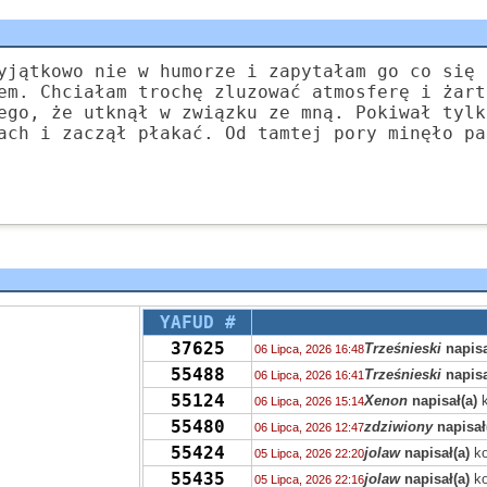
yjątkowo nie w humorze i zapytałam go co się 
em. Chciałam trochę zluzować atmosferę i żart
ego, że utknął w związku ze mną. Pokiwał tylk
ach i zaczął płakać. Od tamtej pory minęło pa
YAFUD #
37625
Trześnieski
napisa
06 Lipca, 2026 16:48
55488
Trześnieski
napisa
06 Lipca, 2026 16:41
55124
Xenon
napisał(a)
k
06 Lipca, 2026 15:14
55480
zdziwiony
napisał
06 Lipca, 2026 12:47
55424
jolaw
napisał(a)
ko
05 Lipca, 2026 22:20
55435
jolaw
napisał(a)
ko
05 Lipca, 2026 22:16