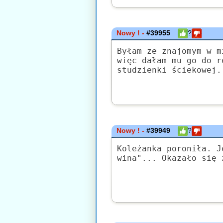
Nowy ! -
#39955
?
Byłam ze znajomym w m
więc dałam mu go do r
studzienki ściekowej.
Nowy ! -
#39949
?
Koleżanka poroniła. J
wina"... Okazało się 