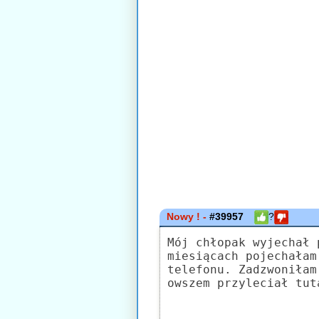
Nowy ! -
#39957
?
Mój chłopak wyjechał 
miesiącach pojechałam
telefonu. Zadzwoniłam
owszem przyleciał tut