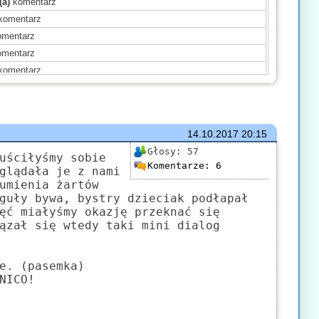
(a)
komentarz
komentarz
mentarz
mentarz
komentarz
(a)
komentarz
(a)
komentarz
komentarz
14.10.2017
20:15
ał(a)
komentarz
Głosy:
57
komentarz
uściłyśmy sobie
Komentarze:
6
glądała je z nami
omentarz
umienia żartów
(a)
komentarz
guły bywa, bystry dzieciak podłapał
komentarz
ęć miałyśmy okazję przeknać się
ązał się wtedy taki mini dialog
komentarz
e. (pasemka)
NICO!