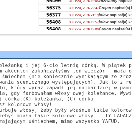
56400
zdziwiony
napisał
31 Lipca, 2026 15:05
56375
Grejon
napisał(a)
30 Lipca, 2026 22:47
56377
jolaw
napisał(a)
ko
30 Lipca, 2026 21:19
56408
jolaw
napisał(a)
ko
30 Lipca, 2026 19:57
56408
Grejon
napisał(a)
30 Lipca, 2026 19:09
55736
EeveeFan5
napisał
30 Lipca, 2026 16:17
49557
EeveeFan5
napisał
30 Lipca, 2026 16:13
56380
Grejon
napisał(a)
30 Lipca, 2026 12:40
56380
Robin Chudł
napis
30 Lipca, 2026 12:31
56380
Grejon
napisał(a)
oleżanką i jej 6-cio letnią córką. W piątek p
30 Lipca, 2026 12:28
m akcentem zakończyłyśmy ten wieczór - mała o
56393
PRVW
napisał(a)
k
30 Lipca, 2026 08:46
 śmiechem (nie koniecznie wynikającym ze zroz
55736
zdziwiony
napisał
29 Lipca, 2026 14:38
wania scenicznego występujących). Jak to z re
55730
Drag0n
napisał(a)
29 Lipca, 2026 14:03
to, który wyraz zapadł jej najbardziej w pami
55713
ia, gdy farbowałam włosy owej koleżance. Wywi
Drag0n
napisał(a)
29 Lipca, 2026 13:59
j córką.(K)-koleżanka, (C)-córka
sz kolorowe włosy!
arbuje włosy, żeby były właśnie takie kolorow
żebyś miała takie kolorowe włosy... TY LADACZ
rajającym uśmiechem, mimo wszystko YAFUD.