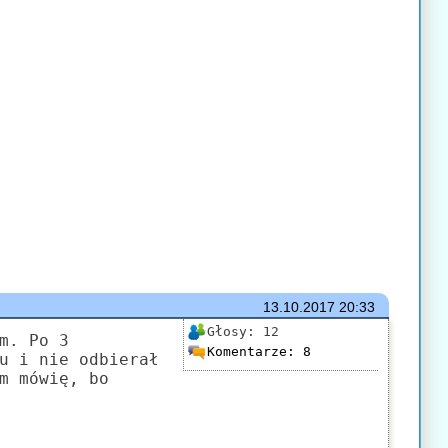
13.10.2017
20:33
Głosy:
12
m. Po 3
Komentarze:
8
u i nie odbierał
m mówię, bo