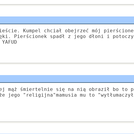
ieście. Kumpel chciał obejrzeć mój pierścione
ęki. Pierścionek spadł z jego dłoni i potoczy
 YAFUD
ej mąż śmiertelnie się na nią obraził bo to p
że jego "religijna"mamusia mu to "wytłumaczył