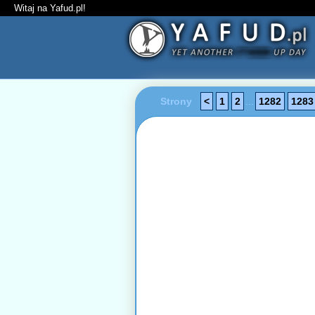
Witaj na Yafud.pl!
Strony
<
1
2
...
1282
1283