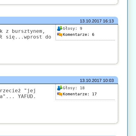
13.10.2017
16:13
Głosy:
9
k z bursztynem,
Komentarze:
6
ł się...wprost do
13.10.2017
10:03
Głosy:
18
rzecież "jej
Komentarze:
17
a"... YAFUD.