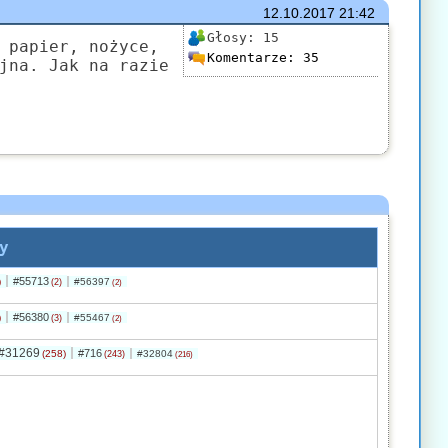
12.10.2017
21:42
Głosy:
15
 papier, nożyce,
Komentarze:
35
jna. Jak na razie
y
#55713
)
#56397
(2)
(2)
#56380
)
#55467
(3)
(2)
#31269
#716
(258)
#32804
(243)
(216)