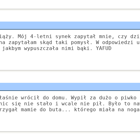
iąży. Mój 4-letni synek zapytał mnie, czy dzi
na zapytałam skąd taki pomysł. W odpowiedzi u
 jakbym wypuszczała nimi bąki. YAFUD
łaśnie wrócił do domu. Wypił za dużo o piwko 
nic się nie stało i wcale nie pił. Było to na
rzygał mamie do buta... którego miała na noga