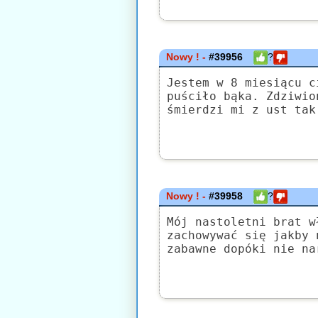
Nowy ! -
#39956
?
Jestem w 8 miesiącu c
puściło bąka. Zdziwio
śmierdzi mi z ust tak
Nowy ! -
#39958
?
Mój nastoletni brat w
zachowywać się jakby 
zabawne dopóki nie na