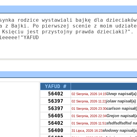
synka rodzice wystawiali bajkę dla dzieciaków
a z Bajki. Po pierwszej scenie z moim udziałe
 Księciu jest przystojny prawda dzieciaki?". 
ieeeee!"YAFUD
YAFUD #
56402
Uvwp
napisał(a)
02 Sierpnia, 2026 14:15
56397
jolaw
napisał(a)
02 Sierpnia, 2026 11:22
56397
carlson
napisał(
01 Sierpnia, 2026 23:30
56405
Grejon
napisał(a
01 Sierpnia, 2026 22:34
56402
sfsdfsdfsdfsd
na
01 Sierpnia, 2026 11:51
56400
słodowy
napisał(a
31 Lipca, 2026 16:23