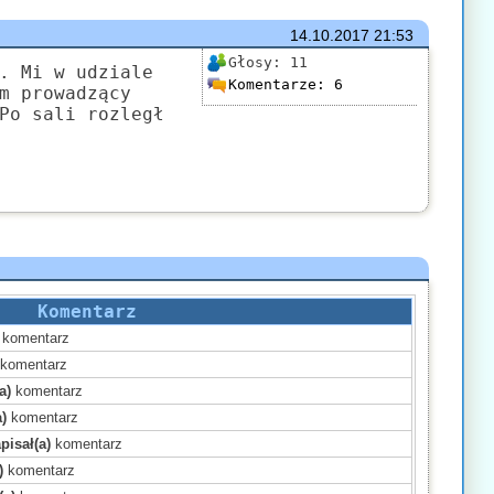
14.10.2017
21:53
Głosy:
11
. Mi w udziale
Komentarze:
6
m prowadzący
Po sali rozległ
Komentarz
komentarz
komentarz
a)
komentarz
)
komentarz
pisał(a)
komentarz
)
komentarz