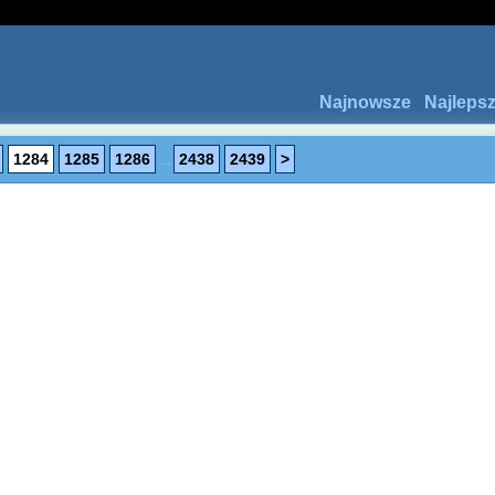
Najnowsze
Najleps
1284
1285
1286
...
2438
2439
>