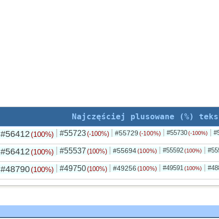
Najczęściej plusowane (%) teks
#56412
#55723
#55729
#55730
#
(100%)
(-100%)
(-100%)
(-100%)
#56412
#55537
#55694
#55592
#55
(100%)
(100%)
(100%)
(100%)
#48790
#49750
#49256
#49591
#48
(100%)
(100%)
(100%)
(100%)