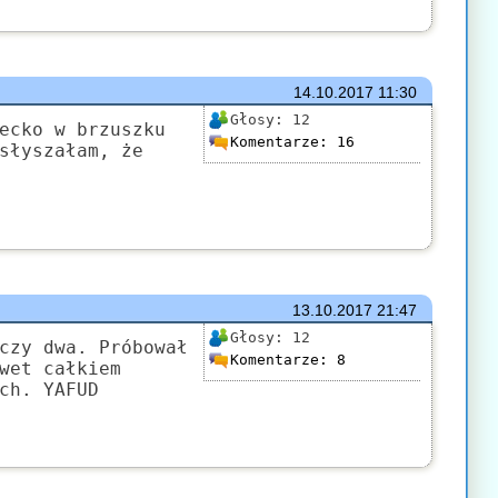
14.10.2017
11:30
Głosy:
12
ecko w brzuszku
Komentarze:
16
słyszałam, że
13.10.2017
21:47
Głosy:
12
czy dwa. Próbował
Komentarze:
8
wet całkiem
ch. YAFUD