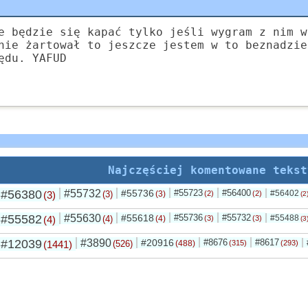
e będzie się kapać tylko jeśli wygram z nim w
nie żartował to jeszcze jestem w to beznadzie
ędu. YAFUD
Najczęściej komentowane tekst
#56380
#55732
#55736
#55723
#56400
#56402
(3)
(3)
(3)
(2)
(2)
(2
#55582
#55630
#55618
#55736
#55732
#55488
(4)
(4)
(4)
(3)
(3)
(3
#12039
#3890
#20916
#8676
#8617
(1441)
(526)
(488)
(315)
(293)