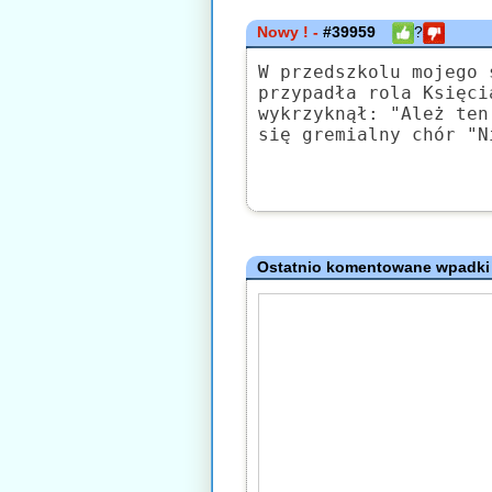
Nowy ! -
#39959
?
W przedszkolu mojego 
przypadła rola Księci
wykrzyknął: "Ależ ten
się gremialny chór "N
Ostatnio komentowane wpadki