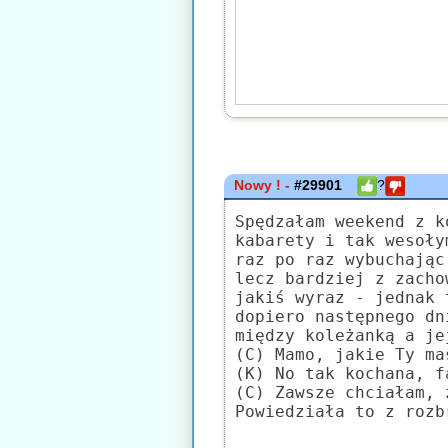
Nowy ! -
#29901
?
Spędzałam weekend z k
kabarety i tak wesoły
raz po raz wybuchając
lecz bardziej z zacho
jakiś wyraz - jednak 
dopiero następnego dn
między koleżanką a je
(C) Mamo, jakie Ty ma
(K) No tak kochana, f
(C) Zawsze chciałam, 
Powiedziała to z rozb