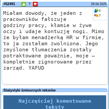
#52491
?
28.04.2025
8
Miałam dowody, że jeden z
7
pracowników fałszuje
godziny pracy, kłamie w żywe
oczy i udaje kontuzję nogi. Mimo
że byłam menadżerką HR w firmie,
to ja zostałam zwolniona. Jego
zmyślone tłumaczenia zostały
potraktowane poważnie, moje —
kompletnie zignorowane przez
zarząd. YAFUD
Statystyki śmiesznych tekstów
Najczęściej komentowane
teksty