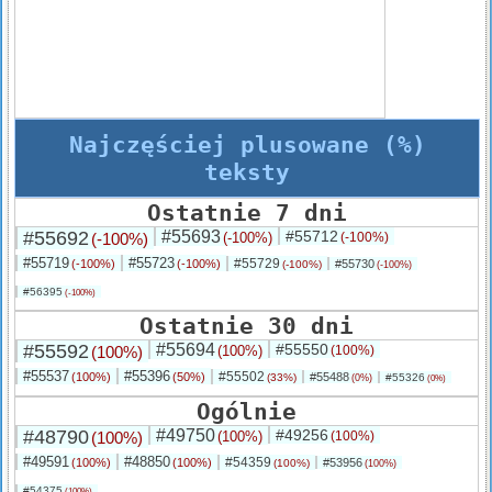
Najczęściej plusowane (%)
teksty
Ostatnie 7 dni
#55692
#55693
#55712
(-100%)
(-100%)
(-100%)
#55719
#55723
#55729
(-100%)
(-100%)
#55730
(-100%)
(-100%)
#56395
(-100%)
Ostatnie 30 dni
#55592
#55694
#55550
(100%)
(100%)
(100%)
#55537
#55396
#55502
(100%)
(50%)
#55488
(33%)
#55326
(0%)
(0%)
Ogólnie
#48790
#49750
#49256
(100%)
(100%)
(100%)
#49591
#48850
#54359
(100%)
(100%)
#53956
(100%)
(100%)
#54375
(100%)