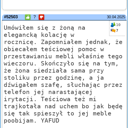
#52503
?
30.04.2025
10
Umówiłem się z żoną na
7
elegancką kolację w
rocznicę. Zapomniałem jednak, że
obiecałem teściowej pomoc w
przestawianiu mebli właśnie tego
wieczoru. Skończyło się na tym,
że żona siedziała sama przy
stoliku przez godzinę, a ja
dźwigałem szafę, słuchając przez
telefon jej narastającej
irytacji. Teściowa też mi
trajkotała nad uchem bo jak będę
się tak spieszył to jej meble
poobijam. YAFUD