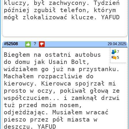
kluczy, był zachwycony. Tydzień
później zgubił telefon, którym
mógł zlokalizować klucze. YAFUD
#52508
?
29.04.2025
7
Biegłem na ostatni autobus
5
do domu jak Usain Bolt,
widziałem go już na przystanku.
Machałem rozpaczliwie do
kierowcy. Kierowca spojrzał mi
prosto w oczy, pokiwał głową ze
współczuciem... i zamknął drzwi
tuż przed moim nosem,
odjeżdżając. Musiałem wracać
pieszo przez pół miasta w
deszczu. YAFUD