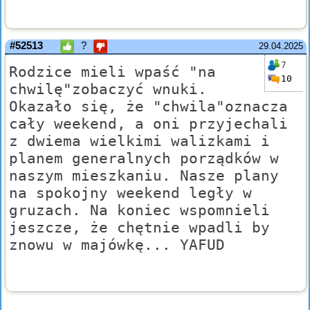
#52513
?
29.04.2025
7
Rodzice mieli wpaść "na
10
chwilę"zobaczyć wnuki.
Okazało się, że "chwila"oznacza
cały weekend, a oni przyjechali
z dwiema wielkimi walizkami i
planem generalnych porządków w
naszym mieszkaniu. Nasze plany
na spokojny weekend legły w
gruzach. Na koniec wspomnieli
jeszcze, że chętnie wpadli by
znowu w majówkę... YAFUD