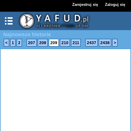
Zarejestruj się
Zaloguj się
Najnowsze historie
...
...
<
1
2
207
208
209
210
211
2437
2438
>