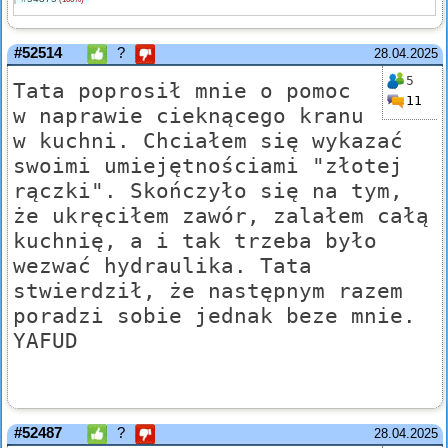
#52514
?
28.04.2025
5
Tata poprosił mnie o pomoc
11
w naprawie cieknącego kranu
w kuchni. Chciałem się wykazać
swoimi umiejętnościami "złotej
rączki". Skończyło się na tym,
że ukręciłem zawór, zalałem całą
kuchnię, a i tak trzeba było
wezwać hydraulika. Tata
stwierdził, że następnym razem
poradzi sobie jednak beze mnie.
YAFUD
#52487
?
28.04.2025