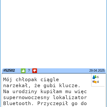
#52502
?
29.04.2025
6
Mój chłopak ciągle
4
narzekał, że gubi klucze.
Na urodziny kupiłam mu więc
supernowoczesny lokalizator
Bluetooth. Przyczepił go do