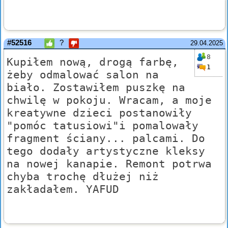
#52516
?
29.04.2025
8
Kupiłem nową, drogą farbę,
1
żeby odmalować salon na
biało. Zostawiłem puszkę na
chwilę w pokoju. Wracam, a moje
kreatywne dzieci postanowiły
"pomóc tatusiowi"i pomalowały
fragment ściany... palcami. Do
tego dodały artystyczne kleksy
na nowej kanapie. Remont potrwa
chyba trochę dłużej niż
zakładałem. YAFUD