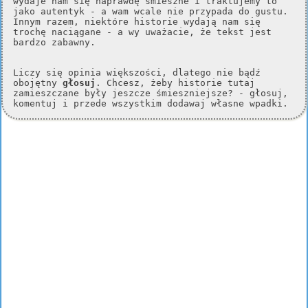
wydaje nam się naprawdę śmieszne i traktujemy to
jako autentyk - a wam wcale nie przypada do gustu.
Innym razem, niektóre historie wydają nam się
trochę naciągane - a wy uważacie, że tekst jest
bardzo zabawny.
Liczy się opinia większości, dlatego nie bądź
obojętny
głosuj
. Chcesz, żeby historie tutaj
zamieszczane były jeszcze śmieszniejsze? - głosuj,
komentuj i przede wszystkim dodawaj własne wpadki.