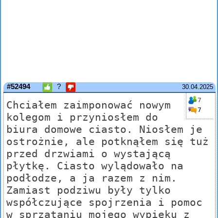
#52494
?
30.04.2025
7
Chciałem zaimponować nowym
7
kolegom i przyniosłem do
biura domowe ciasto. Niosłem je
ostrożnie, ale potknąłem się tuż
przed drzwiami o wystającą
płytkę. Ciasto wylądowało na
podłodze, a ja razem z nim.
Zamiast podziwu były tylko
współczujące spojrzenia i pomoc
w sprzątaniu mojego wypieku z