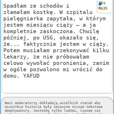
9
Spadłam ze schodów i
25
złamałam kostkę. W szpitalu
pielęgniarka zapytała, w którym
jestem miesiącu ciąży — a ja
kompletnie zaskoczona. Chwilę
później, po USG, okazało się,
że... faktycznie jestem w ciąży.
Potem musiałam przekonywać kilku
lekarzy, że nie próbowałam
celowo wywołać poronienia, zanim
w ogóle pozwolono mi wrócić do
domu. YAFUD
Nasi moderatorzy dokładają wszelkich starań aby
wszystkie historie były śmieszne niczym tekstowe
demotywatory. Jesteśmy tylko ludźmi, czasem coś