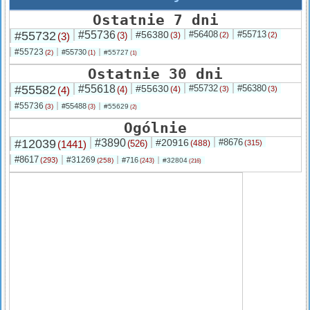
Ostatnie 7 dni
#55732
#55736
#56380
#56408
#55713
(3)
(3)
(3)
(2)
(2)
#55723
#55730
(2)
#55727
(1)
(1)
Ostatnie 30 dni
#55582
#55618
#55630
#55732
#56380
(4)
(4)
(4)
(3)
(3)
#55736
#55488
(3)
#55629
(3)
(2)
Ogólnie
#12039
#3890
#20916
#8676
(1441)
(526)
(488)
(315)
#8617
#31269
(293)
#716
(258)
#32804
(243)
(216)