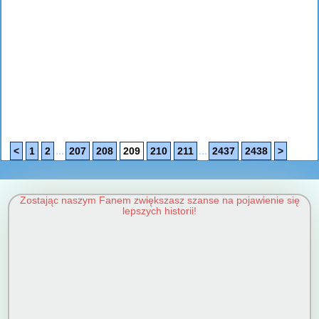
...
...
<
1
2
207
208
209
210
211
2437
2438
>
Zostając naszym Fanem zwiększasz szanse na pojawienie się
lepszych historii!