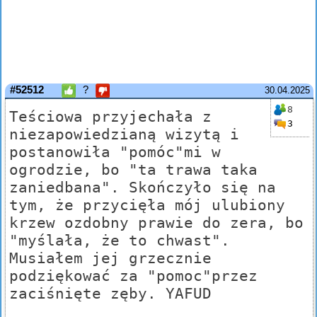
#52512
?
30.04.2025
8
Teściowa przyjechała z
3
niezapowiedzianą wizytą i
postanowiła "pomóc"mi w
ogrodzie, bo "ta trawa taka
zaniedbana". Skończyło się na
tym, że przycięła mój ulubiony
krzew ozdobny prawie do zera, bo
"myślała, że to chwast".
Musiałem jej grzecznie
podziękować za "pomoc"przez
zaciśnięte zęby. YAFUD