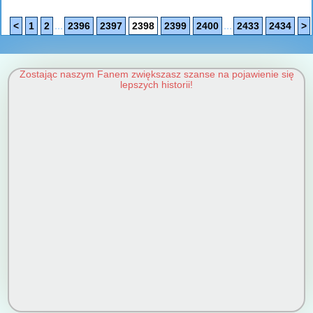
...
...
<
1
2
2396
2397
2398
2399
2400
2433
2434
>
Zostając naszym Fanem zwiększasz szanse na pojawienie się
lepszych historii!