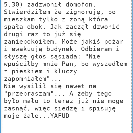
5.30) zadzwonił domofon.
Stwierdziłem że zignoruję, bo
mieszkam tylko z żoną która
spała obok. Jak zaczął dzwonić
drugi raz to już się
zaniepokoiłem. Może jakiś pożar
i ewakuują budynek. Odbieram i
słyszę głos sąsiada: "Nie
wpuściłby mnie Pan, bo wyszedłem
z pieskiem i kluczy
zapomniałem"...
Nie wysilił się nawet na
"przepraszam"... A żeby tego
było mało to teraz już nie mogę
zasnąć, więc siedzę i spisuję
moje żale...YAFUD