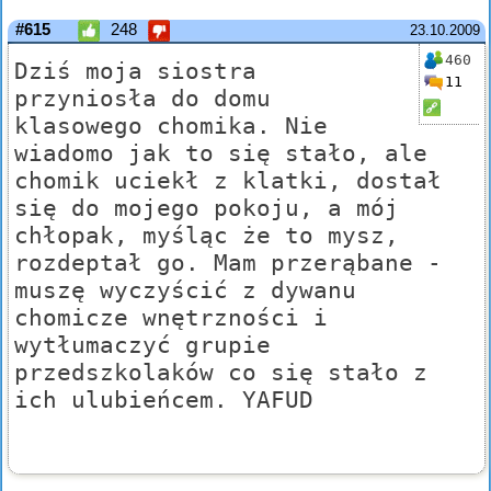
#615
248
23.10.2009
460
Dziś moja siostra
11
przyniosła do domu
klasowego chomika. Nie
wiadomo jak to się stało, ale
chomik uciekł z klatki, dostał
się do mojego pokoju, a mój
chłopak, myśląc że to mysz,
rozdeptał go. Mam przerąbane -
muszę wyczyścić z dywanu
chomicze wnętrzności i
wytłumaczyć grupie
przedszkolaków co się stało z
ich ulubieńcem. YAFUD