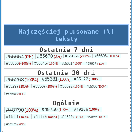
Najczęściej plusowane (%)
teksty
Ostatnie 7 dni
#55654
#55670
#55666
#55606
(0%)
(0%)
(-33%)
(-100%)
#55638
#55645
(-100%)
#55651
(-100%)
#55667
(-100%)
(-100%)
Ostatnie 30 dni
#55263
#55381
#55122
(100%)
(100%)
(100%)
#55297
#55537
#55592
(100%)
(100%)
#55350
(100%)
(100%)
#55550
(100%)
Ogólnie
#48790
#49750
#49256
(100%)
(100%)
(100%)
#49591
#48850
#54359
(100%)
(100%)
#53956
(100%)
(100%)
#54375
(100%)