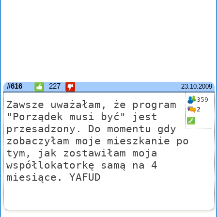
#616
227
23.10.2009
359
Zawsze uważałam, że program
2
"Porządek musi być" jest
przesadzony. Do momentu gdy
zobaczyłam moje mieszkanie po
tym, jak zostawiłam moja
współlokatorkę samą na 4
miesiące. YAFUD