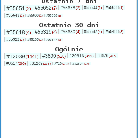
Ostatnie 7 dni
#55651
#55652
#55678
#55600
#55638
(2)
(2)
(2)
(1)
(1)
#55643
#55606
(1)
#55609
(1)
(1)
Ostatnie 30 dni
#55618
#55319
#55630
#55582
#55488
(4)
(4)
(4)
(4)
(3)
#55322
#55285
(2)
#55347
(2)
(2)
Ogólnie
#12039
#3890
#20916
#8676
(1441)
(526)
(399)
(315)
#8617
#31269
(293)
#716
(258)
#32804
(243)
(216)