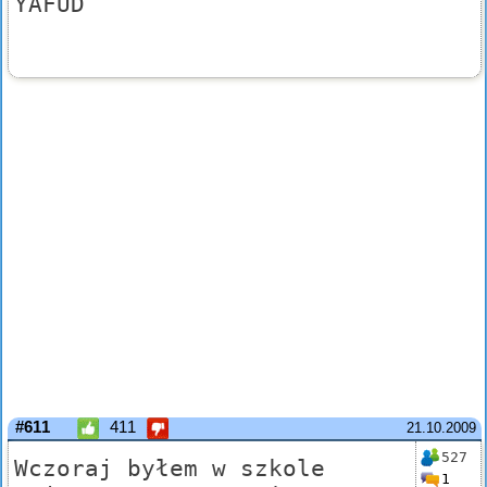
YAFUD
#611
411
21.10.2009
527
Wczoraj byłem w szkole
1