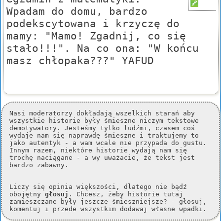
Wpadam do domu, bardzo
podekscytowana i krzyczę do
mamy: "Mamo! Zgadnij, co się
stało!!!". Na co ona: "W końcu
masz chłopaka???" YAFUD
Nasi moderatorzy dokładają wszelkich starań aby
wszystkie historie były śmieszne niczym tekstowe
demotywatory. Jesteśmy tylko ludźmi, czasem coś
wydaje nam się naprawdę śmieszne i traktujemy to
jako autentyk - a wam wcale nie przypada do gustu.
Innym razem, niektóre historie wydają nam się
trochę naciągane - a wy uważacie, że tekst jest
bardzo zabawny.
Liczy się opinia większości, dlatego nie bądź
obojętny
głosuj
. Chcesz, żeby historie tutaj
zamieszczane były jeszcze śmieszniejsze? - głosuj,
komentuj i przede wszystkim dodawaj własne wpadki.