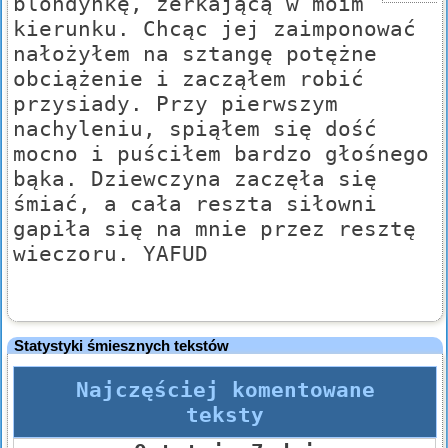
blondynkę, zerkającą w moim
kierunku. Chcąc jej zaimponować
nałożyłem na sztangę potężne
obciążenie i zacząłem robić
przysiady. Przy pierwszym
nachyleniu, spiąłem się dość
mocno i puściłem bardzo głośnego
bąka. Dziewczyna zaczęła się
śmiać, a cała reszta siłowni
gapiła się na mnie przez resztę
wieczoru. YAFUD
Statystyki śmiesznych tekstów
Najczęściej komentowane
teksty