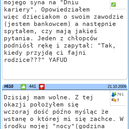
mojego syna na "Dniu
kariery". Opowiedziałem
więc dzieciakom o swoim zawodzie
(jestem bankowcem) a następnie
spytałem, czy mają jakieś
pytania. Jeden z chłopców
podniósł rękę i zapytał: "Tak,
kiedy przyjdą ci fajni
rodzice???" YAFUD
#610
441
21.10.2009
761
Dzisiaj mam wolne. Z tej
7
okazji położyłem się
wczoraj dość późno myśląc że
wstanę o której mi się zachce. W
środku mojej "nocy"(godzina