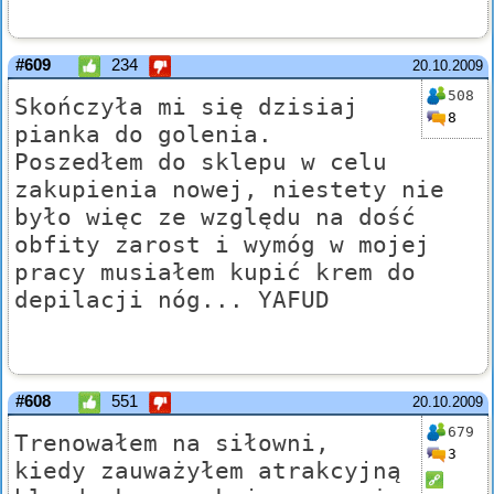
#609
234
20.10.2009
508
Skończyła mi się dzisiaj
8
pianka do golenia.
Poszedłem do sklepu w celu
zakupienia nowej, niestety nie
było więc ze względu na dość
obfity zarost i wymóg w mojej
pracy musiałem kupić krem do
depilacji nóg... YAFUD
#608
551
20.10.2009
679
Trenowałem na siłowni,
3
kiedy zauważyłem atrakcyjną