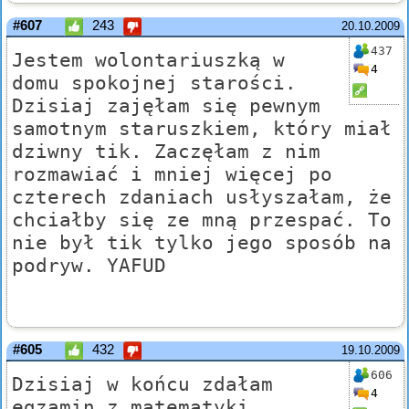
#607
243
20.10.2009
437
Jestem wolontariuszką w
4
domu spokojnej starości.
Dzisiaj zajęłam się pewnym
samotnym staruszkiem, który miał
dziwny tik. Zaczęłam z nim
rozmawiać i mniej więcej po
czterech zdaniach usłyszałam, że
chciałby się ze mną przespać. To
nie był tik tylko jego sposób na
podryw. YAFUD
#605
432
19.10.2009
606
Dzisiaj w końcu zdałam
4
egzamin z matematyki.