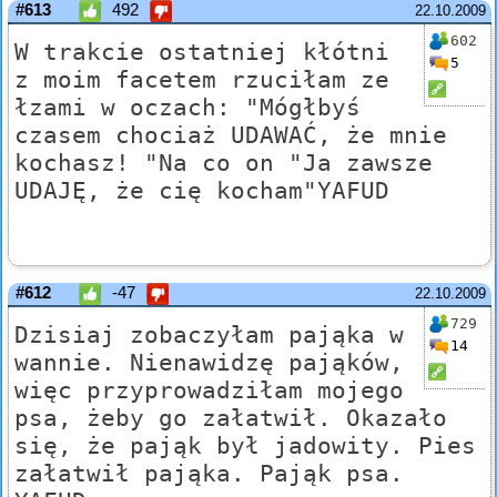
#613
492
22.10.2009
602
W trakcie ostatniej kłótni
5
z moim facetem rzuciłam ze
łzami w oczach: "Mógłbyś
czasem chociaż UDAWAĆ, że mnie
kochasz! "Na co on "Ja zawsze
UDAJĘ, że cię kocham"YAFUD
#612
-47
22.10.2009
729
Dzisiaj zobaczyłam pająka w
14
wannie. Nienawidzę pająków,
więc przyprowadziłam mojego
psa, żeby go załatwił. Okazało
się, że pająk był jadowity. Pies
załatwił pająka. Pająk psa.