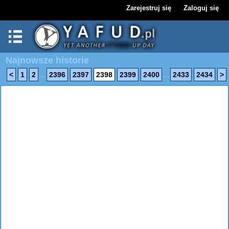
Zarejestruj się
Zaloguj się
Najnowsze historie
...
...
<
1
2
2396
2397
2398
2399
2400
2433
2434
>