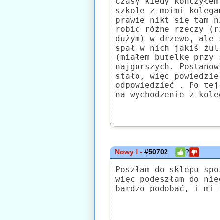
Czasy kiedy kończyłem
szkole z moimi kolega
prawie nikt się tam n
robić różne rzeczy (r
dużym) w drzewo, ale 
spał w nich jakiś żul
(miałem butelkę przy 
najgorszych. Postanow
stało, więc powiedzie
odpowiedzieć . Po tej
na wychodzenie z kole
Nowy ! -
#50702
?
Poszłam do sklepu spo
więc podeszłam do nie
bardzo podobać, i mi 