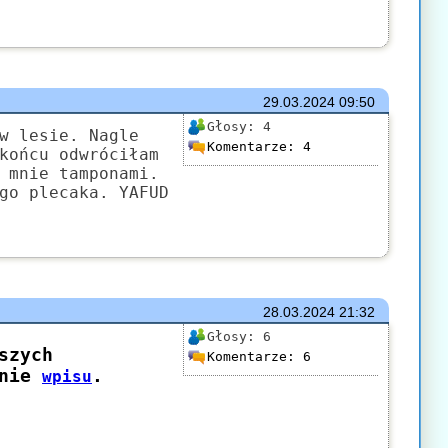
29.03.2024
09:50
Głosy:
4
w lesie. Nagle
Komentarze:
4
końcu odwróciłam
 mnie tamponami.
go plecaka. YAFUD
28.03.2024
21:32
Głosy:
6
Komentarze:
6