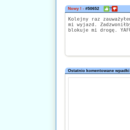
Nowy ! -
#50652
?
Kolejny raz zauważyłe
mi wyjazd. Zadzwoniłb
blokuje mi drogę. YAF
Ostatnio komentowane wpadki