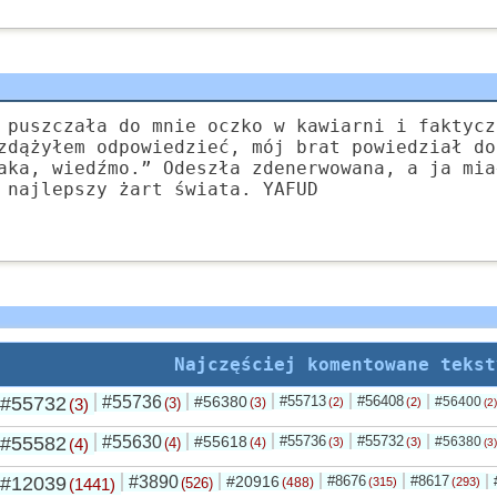
 puszczała do mnie oczko w kawiarni i faktycz
zdążyłem odpowiedzieć, mój brat powiedział do
aka, wiedźmo.” Odeszła zdenerwowana, a ja mia
 najlepszy żart świata. YAFUD
Najczęściej komentowane tekst
#55732
#55736
#56380
#55713
#56408
#56400
(3)
(3)
(3)
(2)
(2)
(2)
#55582
#55630
#55618
#55736
#55732
#56380
(4)
(4)
(4)
(3)
(3)
(3)
#12039
#3890
#20916
#8676
#8617
(1441)
(526)
(488)
(315)
(293)