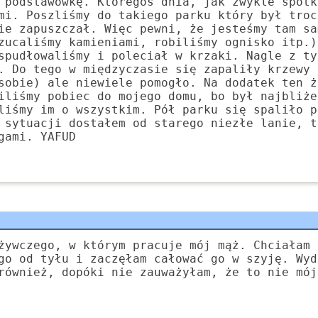
 podstawówkę. Któregoś dnia, jak zwykle spotk
mi. Poszliśmy do takiego parku który był troc
ie zapuszczał. Więc pewni, że jesteśmy tam sa
zucaliśmy kamieniami, robiliśmy ognisko itp.)
spudłowaliśmy i poleciał w krzaki. Nagle z ty
. Do tego w międzyczasie się zapaliły krzewy 
sobie) ale niewiele pomogło. Na dodatek ten ż
iliśmy pobiec do mojego domu, bo był najbliże
liśmy im o wszystkim. Pół parku się spaliło p
 sytuacji dostałem od starego niezłe lanie, t
gami. YAFUD
żywczego, w którym pracuje mój mąż. Chciałam 
go od tyłu i zaczęłam całować go w szyję. Wyd
również, dopóki nie zauważyłam, że to nie mój