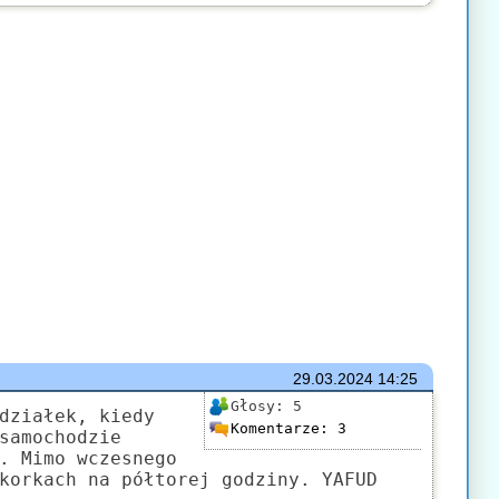
29.03.2024
14:25
Głosy:
5
działek, kiedy
Komentarze:
3
samochodzie
. Mimo wczesnego
korkach na półtorej godziny. YAFUD