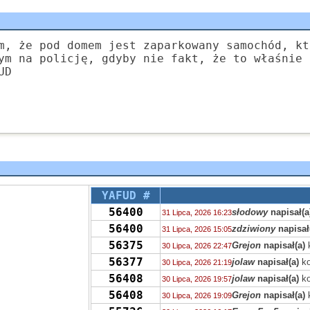
m, że pod domem jest zaparkowany samochód, kt
ym na policję, gdyby nie fakt, że to właśnie 
UD
YAFUD #
56400
słodowy
napisał(a
31 Lipca, 2026 16:23
56400
zdziwiony
napisał
31 Lipca, 2026 15:05
56375
Grejon
napisał(a)
30 Lipca, 2026 22:47
56377
jolaw
napisał(a)
ko
30 Lipca, 2026 21:19
56408
jolaw
napisał(a)
ko
30 Lipca, 2026 19:57
56408
Grejon
napisał(a)
30 Lipca, 2026 19:09