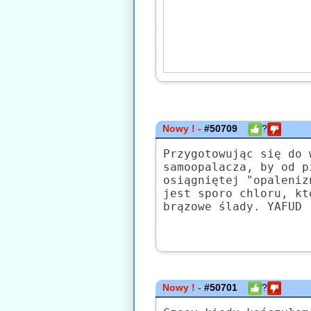
Nowy ! -
#50709
?
Przygotowując się do 
samoopalacza, by od p
osiągniętej "opaleniz
jest sporo chloru, kt
brązowe ślady. YAFUD
Nowy ! -
#50701
?