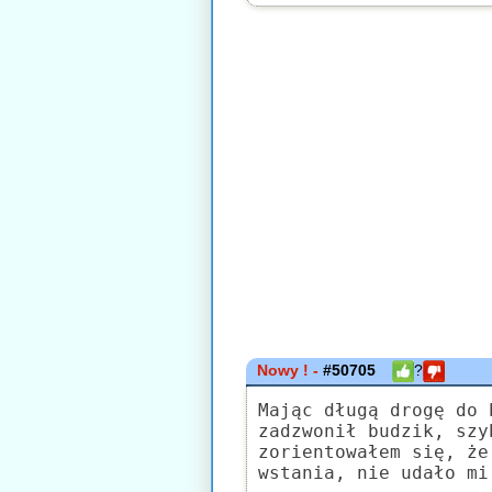
Nowy ! -
#50705
?
Mając długą drogę do 
zadzwonił budzik, szy
zorientowałem się, że
wstania, nie udało mi