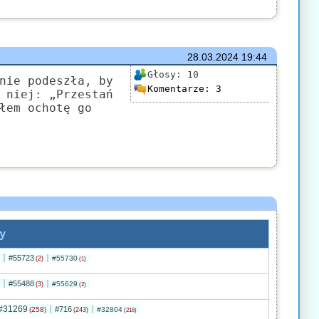
28.03.2024
19:44
Głosy:
10
nie podeszła, by
Komentarze:
3
 niej: „Przestań
łem ochotę go
y
#55723
#55730
(2)
(1)
#55488
#55629
(3)
(2)
#31269
#716
(258)
#32804
(243)
(216)