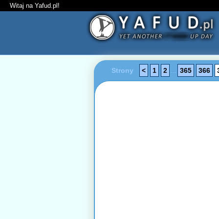
Witaj na Yafud.pl!
Strony
<
1
2
...
365
366