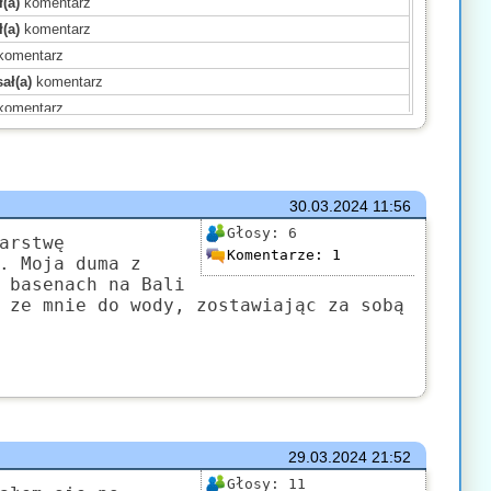
(a)
komentarz
(a)
komentarz
komentarz
ał(a)
komentarz
komentarz
omentarz
(a)
komentarz
komentarz
30.03.2024
11:56
komentarz
Głosy:
6
omentarz
arstwę
Komentarze:
1
. Moja duma z
sał(a)
komentarz
 basenach na Bali
entarz
 ze mnie do wody, zostawiając za sobą
mentarz
sał(a)
komentarz
29.03.2024
21:52
Głosy:
11