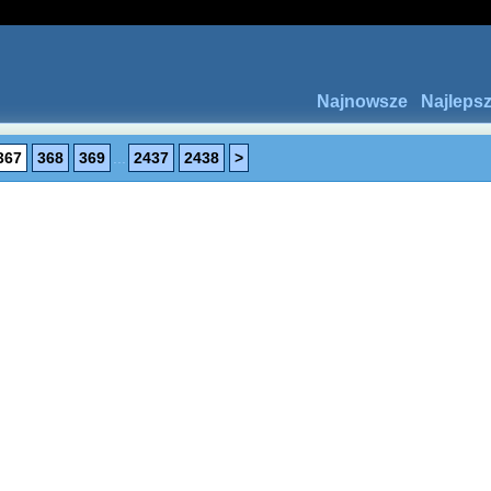
Najnowsze
Najleps
367
368
369
...
2437
2438
>