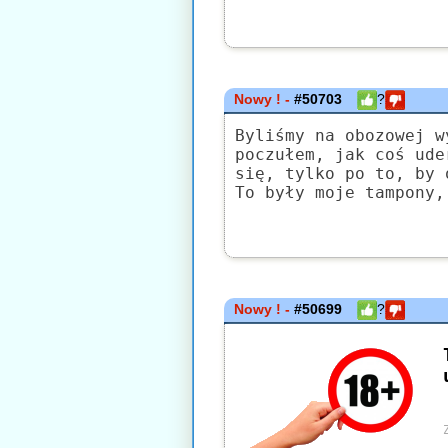
Nowy ! -
#50703
?
Byliśmy na obozowej w
poczułem, jak coś ude
się, tylko po to, by 
To były moje tampony,
Nowy ! -
#50699
?