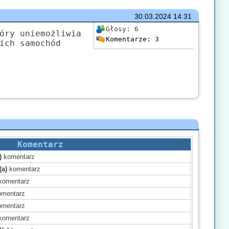
30.03.2024
14:31
Głosy:
6
óry uniemożliwia
Komentarze:
3
ich samochód
Komentarz
)
komentarz
(a)
komentarz
komentarz
mentarz
mentarz
komentarz