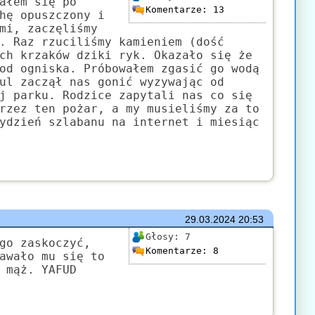
ałem się po
Komentarze:
13
hę opuszczony i
mi, zaczęliśmy
. Raz rzuciliśmy kamieniem (dość
ch krzaków dziki ryk. Okazało się że
od ogniska. Próbowałem zgasić go wodą
ul zaczął nas gonić wyzywając od
j parku. Rodzice zapytali nas co się
rzez ten pożar, a my musieliśmy za to
ydzień szlabanu na internet i miesiąc
29.03.2024
20:53
Głosy:
7
go zaskoczyć,
Komentarze:
8
awało mu się to
 mąż. YAFUD