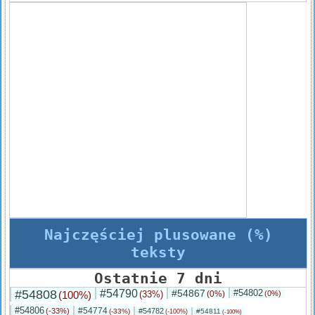
Najczęściej plusowane (%)
teksty
Ostatnie 7 dni
#54808
#54790
#54867
#54802
(100%)
(33%)
(0%)
(0%)
#54806
#54774
(-33%)
#54782
(-33%)
#54811
(-100%)
(-100%)