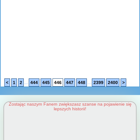
...
...
<
1
2
444
445
446
447
448
2399
2400
>
Zostając naszym Fanem zwiększasz szanse na pojawienie się
lepszych historii!