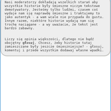
Nasi moderatorzy dokładają wszelkich starań aby
wszystkie historie były śmieszne niczym tekstowe
demotywatory. Jesteśmy tylko ludźmi, czasem coś
wydaje nam się naprawdę śmieszne i traktujemy to
jako autentyk - a wam wcale nie przypada do gustu.
Innym razem, niektóre historie wydają nam się
trochę naciągane - a wy uważacie, że tekst jest
bardzo zabawny.
Liczy się opinia większości, dlatego nie bądź
obojętny
głosuj
. Chcesz, żeby historie tutaj
zamieszczane były jeszcze śmieszniejsze? - głosuj,
komentuj i przede wszystkim dodawaj własne wpadki.