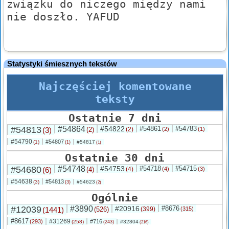
związku do niczego między nami
nie doszło. YAFUD
Statystyki śmiesznych tekstów
Najczęściej komentowane
teksty
Ostatnie 7 dni
#54813
#54864
#54822
#54861
#54783
(3)
(2)
(2)
(2)
(1)
#54790
#54807
(1)
#54817
(1)
(1)
Ostatnie 30 dni
#54680
#54748
#54753
#54718
#54715
(6)
(4)
(4)
(4)
(3)
#54638
#54813
(3)
#54623
(3)
(2)
Ogólnie
#12039
#3890
#20916
#8676
(1441)
(526)
(399)
(315)
#8617
#31269
(293)
#716
(258)
#32804
(243)
(216)