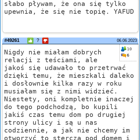
słabo pływam, że ona się tylko
upewnia, że się nie topię. YAFUD
#49261
?
06.06.2023
10
Nigdy nie miałam dobrych
6
relacji z teściami, ale
jakoś się udawało to przetrwać
dzięki temu, że mieszkali daleko
i dosłownie kilka razy w roku
musiałam się z nimi widzieć.
Niestety, oni kompletnie inaczej
do tego podchodzą, bo kupili
jakiś czas temu dom po drugiej
strony ulicy i są u nas
codziennie, a jak nie chcemy im
otworzyć to sterczą pod domem i