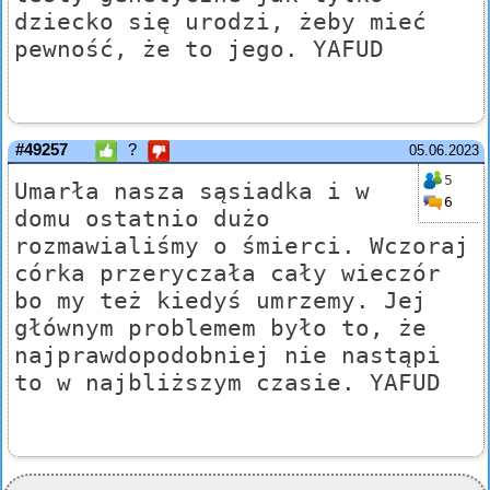
dziecko się urodzi, żeby mieć
pewność, że to jego. YAFUD
#49257
?
05.06.2023
5
Umarła nasza sąsiadka i w
6
domu ostatnio dużo
rozmawialiśmy o śmierci. Wczoraj
córka przeryczała cały wieczór
bo my też kiedyś umrzemy. Jej
głównym problemem było to, że
najprawdopodobniej nie nastąpi
to w najbliższym czasie. YAFUD