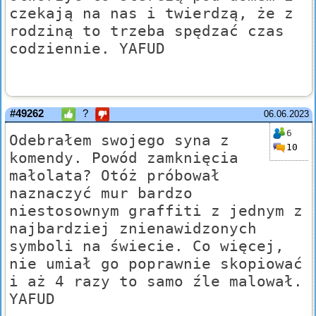
czekają na nas i twierdzą, że z
rodziną to trzeba spędzać czas
codziennie. YAFUD
#49262
?
06.06.2023
6
Odebrałem swojego syna z
10
komendy. Powód zamknięcia
małolata? Otóż próbował
naznaczyć mur bardzo
niestosownym graffiti z jednym z
najbardziej znienawidzonych
symboli na świecie. Co więcej,
nie umiał go poprawnie skopiować
i aż 4 razy to samo źle malował.
YAFUD