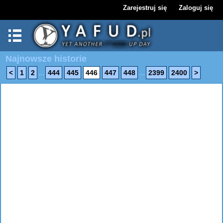
Zarejestruj się
Zaloguj się
Najnowsze historie
...
...
<
1
2
444
445
446
447
448
2399
2400
>