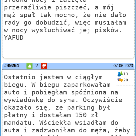
przeraźliwie piszczeć, a mój
mąż spał tak mocno, że nie dało
rady go dobudzić, więc musiałam
w nocy wysłuchiwać jej pisków.
YAFUD
#49264
?
07.06.2023
13
Ostatnio jestem w ciągłym
20
biegu. W biegu zaparkowałam
auto i pobiegłam spóźniona na
wywiadówkę do syna. Oczywiście
okazało się, że parking był
płatny i dostałam 150 zł
mandatu. Wściekła wsiadłam do
auta i zadzwoniłam do męża, żeby