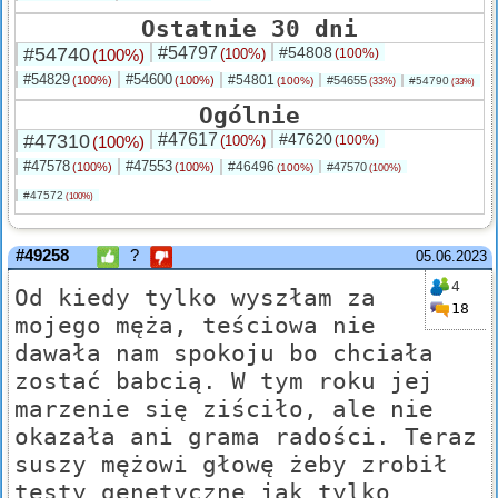
Ostatnie 30 dni
#54740
#54797
#54808
(100%)
(100%)
(100%)
#54829
#54600
#54801
(100%)
(100%)
#54655
(100%)
#54790
(33%)
(33%)
Ogólnie
#47310
#47617
#47620
(100%)
(100%)
(100%)
#47578
#47553
#46496
(100%)
(100%)
#47570
(100%)
(100%)
#47572
(100%)
#49258
?
05.06.2023
4
Od kiedy tylko wyszłam za
18
mojego męża, teściowa nie
dawała nam spokoju bo chciała
zostać babcią. W tym roku jej
marzenie się ziściło, ale nie
okazała ani grama radości. Teraz
suszy mężowi głowę żeby zrobił
testy genetyczne jak tylko