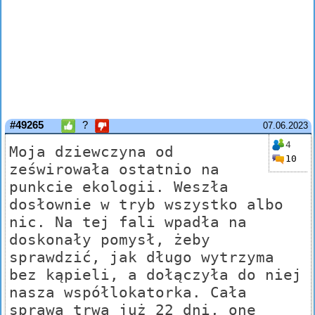
#49265
?
07.06.2023
4
Moja dziewczyna od
10
ześwirowała ostatnio na
punkcie ekologii. Weszła
dosłownie w tryb wszystko albo
nic. Na tej fali wpadła na
doskonały pomysł, żeby
sprawdzić, jak długo wytrzyma
bez kąpieli, a dołączyła do niej
nasza współlokatorka. Cała
sprawa trwa już 22 dni, one