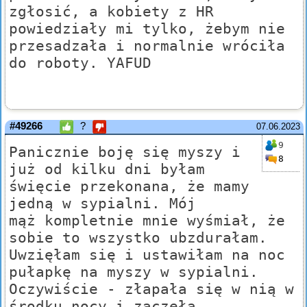
zgłosić, a kobiety z HR
powiedziały mi tylko, żebym nie
przesadzała i normalnie wróciła
do roboty. YAFUD
#49266
?
07.06.2023
9
Panicznie boję się myszy i
8
już od kilku dni byłam
święcie przekonana, że mamy
jedną w sypialni. Mój
mąż kompletnie mnie wyśmiał, że
sobie to wszystko ubzdurałam.
Uwzięłam się i ustawiłam na noc
pułapkę na myszy w sypialni.
Oczywiście - złapała się w nią w
środku nocy i zaczęła