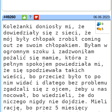
#49260
?
06.06.2023
9
Koleżanki doniosły mi, że
5
dowiedziały się z sieci, że
mój były chłopak zrobił coming
out ze swoim chłopakiem. Byłam w
ogromnym szoku i zadzwoniłam
pożalić się mamie, która z
pełnym spokojem powiedziała mi,
że się spodziewała takich
wieści, bo przecież było to po
nim widać i dlatego bez problemu
zgadzali się z ojcem, żeby u nas
nocował, bo wiedzieli, że do
niczego nigdy nie dojdzie. Mieli
rację, bo przez 5 miesięcy