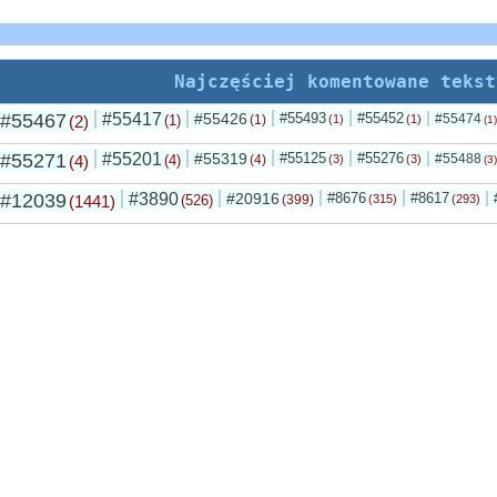
Najczęściej komentowane tekst
#55467
#55417
#55426
#55493
#55452
#55474
(2)
(1)
(1)
(1)
(1)
(1)
#55271
#55201
#55319
#55125
#55276
#55488
(4)
(4)
(4)
(3)
(3)
(3)
#12039
#3890
#20916
#8676
#8617
(1441)
(526)
(399)
(315)
(293)