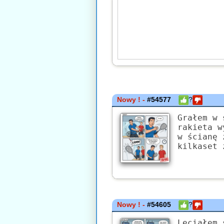
Nowy ! -
#54577
?
Grałem w 
rakieta w
w ścianę 
kilkaset 
Nowy ! -
#54605
?
Leciałem 