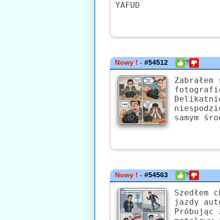
YAFUD
Nowy ! -
#54512
?
Zabrałem 
fotografi
Delikatni
niespodzi
samym śro
Nowy ! -
#54563
?
Szedłem c
jazdy aut
Próbując 