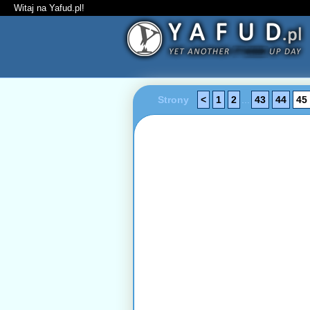
Witaj na Yafud.pl!
Strony
<
1
2
...
43
44
45