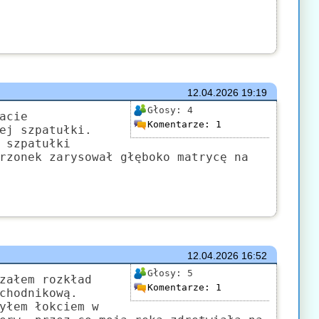
12.04.2026
19:19
Głosy:
4
acie
Komentarze:
1
ej szpatułki.
 szpatułki
rzonek zarysował głęboko matrycę na
12.04.2026
16:52
Głosy:
5
załem rozkład
Komentarze:
1
chodnikową.
yłem łokciem w