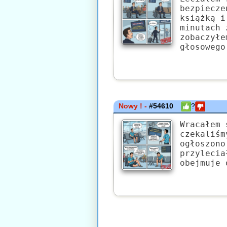
bezpiecze
książką i
minutach 
zobaczyłe
głosowego
Nowy ! -
#54610
?
Wracałem 
czekaliśm
ogłoszono
przylecia
obejmuje 