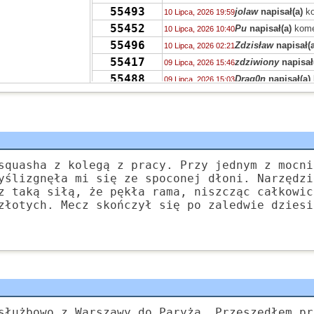
55493
jolaw
napisał(a)
ko
10 Lipca, 2026 19:59
55452
Pu
napisał(a)
kome
10 Lipca, 2026 10:40
55496
Zdzisław
napisał(a
10 Lipca, 2026 02:21
55417
zdziwiony
napisał
09 Lipca, 2026 15:46
55488
Drag0n
napisał(a)
09 Lipca, 2026 15:03
55470
PTPP
napisał(a)
k
08 Lipca, 2026 23:50
55426
akah
napisał(a)
ko
08 Lipca, 2026 19:19
55488
Marek
napisał(a)
k
07 Lipca, 2026 10:52
37625
Trześnieski
napisa
06 Lipca, 2026 16:48
55488
Trześnieski
napisa
squasha z kolegą z pracy. Przy jednym z mocni
06 Lipca, 2026 16:41
yślizgnęła mi się ze spoconej dłoni. Narzędzi
55124
Xenon
napisał(a)
k
06 Lipca, 2026 15:14
z taką siłą, że pękła rama, niszcząc całkowic
55480
zdziwiony
napisał
06 Lipca, 2026 12:47
złotych. Mecz skończył się po zaledwie dziesi
55424
jolaw
napisał(a)
ko
05 Lipca, 2026 22:20
55435
jolaw
napisał(a)
ko
05 Lipca, 2026 22:16
służbowo z Warszawy do Paryża. Przeszedłem pr