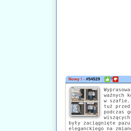
Nowy ! -
#54529
?
Wyprasowa
ważnych k
w szafie.
tuż przed
podczas g
wiszących
były zaciągnięte pazu
eleganckiego na zmian