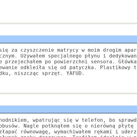
się za czyszczenie matrycy w moim drogim apar
cznym. Używałem specjalnego płynu i dedykowan
e przejechałem po powierzchni sensora. Główka
ewanie odkleiła się od patyczka. Plastikowy t
dku, niszcząc sprzęt. YAFUD.
hodnikiem, wpatrując się w telefon, bo sprawd
obusów. Nagle potknąłem się o nierówną płytę 
złapać równowagę, wymachiwałem rękami i uderz