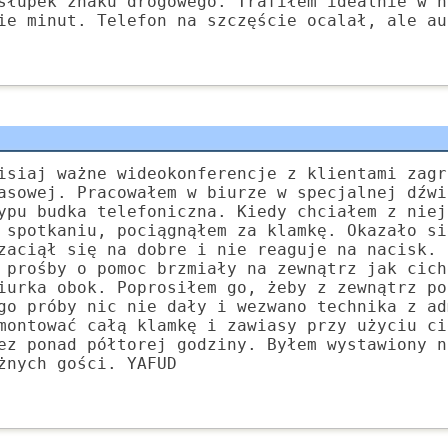
słupek znaku drogowego. Trafiłem idealnie w n
ie minut. Telefon na szczęście ocalał, ale au
isiaj ważne wideokonferencje z klientami zagr
asowej. Pracowałem w biurze w specjalnej dźwi
ypu budka telefoniczna. Kiedy chciałem z niej
 spotkaniu, pociągnąłem za klamkę. Okazało si
zaciął się na dobre i nie reaguje na nacisk. 
 prośby o pomoc brzmiały na zewnątrz jak cich
iurka obok. Poprosiłem go, żeby z zewnątrz po
go próby nic nie dały i wezwano technika z ad
montować całą klamkę i zawiasy przy użyciu ci
ez ponad półtorej godziny. Byłem wystawiony n
żnych gości. YAFUD