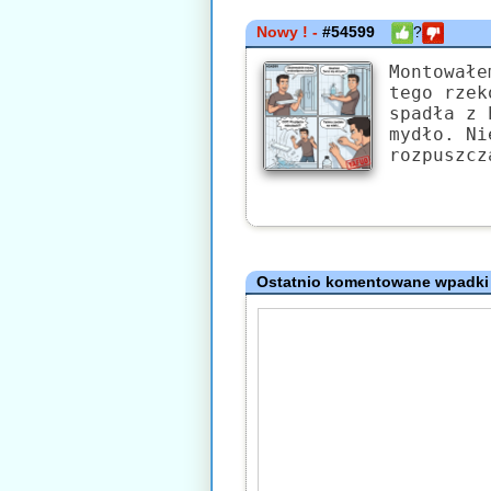
Nowy ! -
#54599
?
Montowałe
tego rzek
spadła z 
mydło. Ni
rozpuszcz
Ostatnio komentowane wpadki