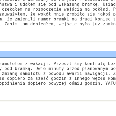
ństwa i udałem się pod wskazaną bramkę. Usiad
 czekałem na rozpoczęcie wejścia na pokład. P
zauważyłem, że wokół mnie zrobiło się jakoś p
m, że zmienili numer bramki na drugi koniec t
. Zanim tam dobiegłem, wejście było już zamkn
samolotem z wakacji. Przeszliśmy kontrolę bez
y pod bramką. Dwie minuty przed planowanym bo
 zmianę samolotu z powodu awarii nawigacji. Z
ła dopiero za sześć godzin z innego węzła kom
opóźnienia dopiero powyżej ośmiu godzin. YAFU