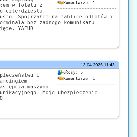
Komentarze:
1
łem w fotelu z
o czterdziestu
usto. Spojrzałem na tablicę odlotów i
erminala bez żadnego komunikatu
ięte. YAFUD
13.04.2026
11:43
Głosy:
5
pieczeństwa i
Komentarze:
1
ardingiem
astępcza maszyna
unikacyjnego. Moje ubezpieczenie
D