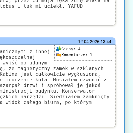
erw, przez co moja ręka zdrętwiała na
tobus i tak mi uciekł. YAFUD
12.04.2026
13:44
Głosy:
4
anicznymi z innej
Komentarze:
1
ękoszczelnej
 wyjść po udanym
ę, że magnetyczny zamek w szklanych
Kabina jest całkowicie wygłuszona,
e mruczenie kota. Musiałem dzwonić z
szarpał drzwi i spróbował je jakoś
ministracji budynku. Konserwator
ężkich narzędzi. Siedziałem zamknięty
a widok całego biura, po którym