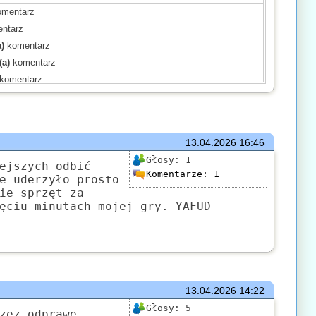
mentarz
ntarz
)
komentarz
(a)
komentarz
komentarz
omentarz
mentarz
omentarz
13.04.2026
16:46
ł(a)
komentarz
Głosy:
1
ł(a)
komentarz
ejszych odbić
Komentarze:
1
e uderzyło prosto
omentarz
ie sprzęt za
(a)
komentarz
ęciu minutach mojej gry. YAFUD
mentarz
mentarz
13.04.2026
14:22
Głosy:
5
zez odprawę