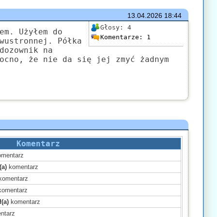
13.04.2026
18:44
Głosy:
4
em. Użyłem do
Komentarze:
1
wustronnej. Półka
dozownik na
ocno, że nie da się jej zmyć żadnym
Komentarz
mentarz
(a)
komentarz
komentarz
omentarz
(a)
komentarz
ntarz