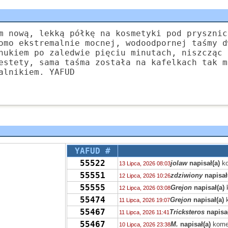
m nową, lekką półkę na kosmetyki pod prysznic
omo ekstremalnie mocnej, wodoodpornej taśmy d
hukiem po zaledwie pięciu minutach, niszcząc 
estety, sama taśma została na kafelkach tak m
alnikiem. YAFUD
YAFUD #
55522
jolaw
napisał(a)
ko
13 Lipca, 2026 08:03
55551
zdziwiony
napisał
12 Lipca, 2026 10:26
55555
Grejon
napisał(a)
12 Lipca, 2026 03:08
55474
Grejon
napisał(a)
k
11 Lipca, 2026 19:07
55467
Tricksteros
napisał
11 Lipca, 2026 11:41
55467
M.
napisał(a)
kome
10 Lipca, 2026 23:38