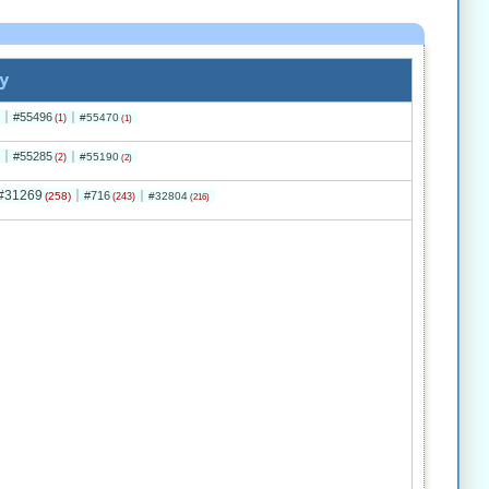
y
#55496
#55470
(1)
(1)
#55285
#55190
(2)
(2)
#31269
#716
(258)
#32804
(243)
(216)