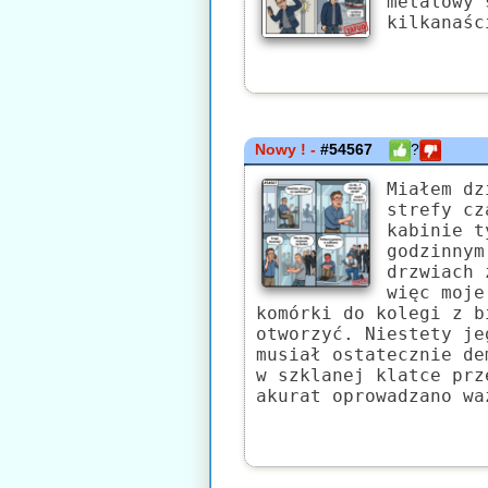
metalowy 
kilkanaśc
Nowy ! -
#54567
?
Miałem dz
strefy cz
kabinie t
godzinnym
drzwiach 
więc moje
komórki do kolegi z b
otworzyć. Niestety je
musiał ostatecznie de
w szklanej klatce prz
akurat oprowadzano wa