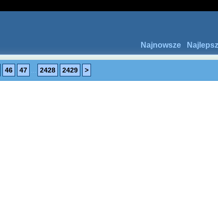
Najnowsze
Najleps
46
47
...
2428
2429
>