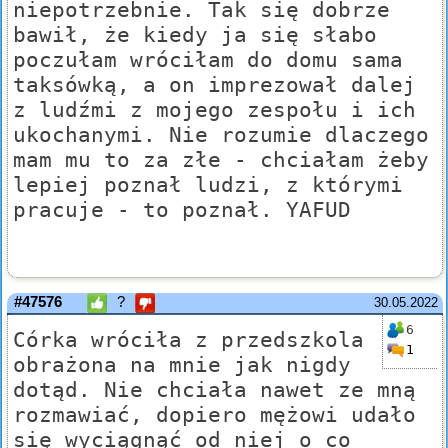
niepotrzebnie. Tak się dobrze
bawił, że kiedy ja się słabo
poczułam wróciłam do domu sama
taksówką, a on imprezował dalej
z ludźmi z mojego zespołu i ich
ukochanymi. Nie rozumie dlaczego
mam mu to za złe - chciałam żeby
lepiej poznał ludzi, z którymi
pracuje - to poznał. YAFUD
#47576
?
30.05.2022
6
Córka wróciła z przedszkola
1
obrażona na mnie jak nigdy
dotąd. Nie chciała nawet ze mną
rozmawiać, dopiero mężowi udało
się wyciągnąć od niej o co