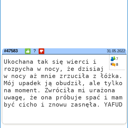
#47583
?
31.05.2022
7
Ukochana tak się wierci i
8
rozpycha w nocy, że dzisiaj
w nocy aż mnie zrzuciła z łóżka.
Mój upadek ją obudził, ale tylko
na moment. Zwróciła mi urażona
uwagę, że ona próbuje spać i mam
być cicho i znowu zasnęła. YAFUD