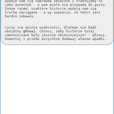
wydaje nam się naprawdę śmieszne i traktujemy to
jako autentyk - a wam wcale nie przypada do gustu.
Innym razem, niektóre historie wydają nam się
trochę naciągane - a wy uważacie, że tekst jest
bardzo zabawny.
Liczy się opinia większości, dlatego nie bądź
obojętny
głosuj
. Chcesz, żeby historie tutaj
zamieszczane były jeszcze śmieszniejsze? - głosuj,
komentuj i przede wszystkim dodawaj własne wpadki.