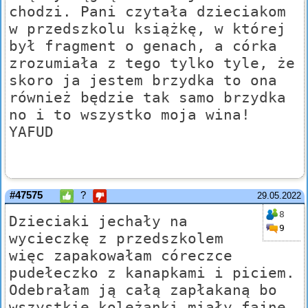
chodzi. Pani czytała dzieciakom
w przedszkolu książkę, w której
był fragment o genach, a córka
zrozumiała z tego tylko tyle, że
skoro ja jestem brzydka to ona
również będzie tak samo brzydka
no i to wszystko moja wina!
YAFUD
#47575
?
29.05.2022
8
Dzieciaki jechały na
9
wycieczkę z przedszkolem
więc zapakowałam córeczce
pudełeczko z kanapkami i piciem.
Odebrałam ją całą zapłakaną bo
wszystkie koleżanki miały fajne