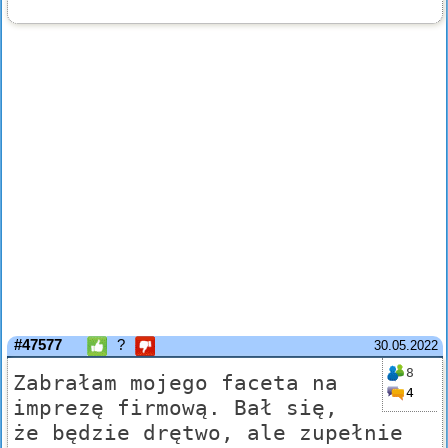
#47577
?
30.05.2022
8
Zabrałam mojego faceta na
4
imprezę firmową. Bał się,
że będzie drętwo, ale zupełnie