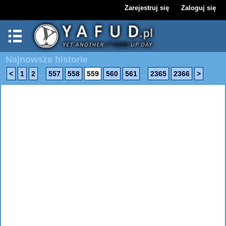
Zarejestruj się
Zaloguj się
Najnowsze historie
...
...
<
1
2
557
558
559
560
561
2365
2366
>