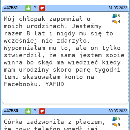
#47581
?
31.05.2022
5
Mój chłopak zapomniał o
4
moich urodzinach. Jesteśmy
razem 8 lat i nigdy mu się to
wcześniej nie zdarzyło.
Wypomniałam mu to, ale on tylko
stwierdził, że sama jestem sobie
winna bo skąd ma wiedzieć kiedy
mam urodziny skoro parę tygodni
temu skasowałam konto na
Facebooku. YAFUD
#47580
?
30.05.2022
9
Córka zadzwoniła z płaczem,
9
że nowy telefon wpadł jej