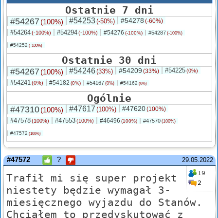
Ostatnie 7 dni
#54267
#54253
#54278
(100%)
(-50%)
(-60%)
#54264
#54294
#54276
(-100%)
(-100%)
#54287
(-100%)
(-100%)
#54252
(-100%)
Ostatnie 30 dni
#54267
#54246
#54209
#54225
(100%)
(33%)
(33%)
(0%)
#54241
#54182
(0%)
#54167
(0%)
#54162
(0%)
(0%)
Ogólnie
#47310
#47617
#47620
(100%)
(100%)
(100%)
#47578
#47553
#46496
(100%)
(100%)
#47570
(100%)
(100%)
#47572
(100%)
#47572
?
29.05.2022
19
Trafił mi się super projekt
2
niestety będzie wymagał 3-
miesięcznego wyjazdu do Stanów.
Chciałem to przedyskutować z