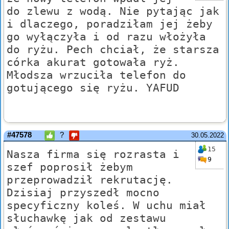
do zlewu z wodą. Nie pytając jak
i dlaczego, poradziłam jej żeby
go wyłączyła i od razu włożyła
do ryżu. Pech chciał, że starsza
córka akurat gotowała ryż.
Młodsza wrzuciła telefon do
gotującego się ryżu. YAFUD
#47578
?
30.05.2022
15
Nasza firma się rozrasta i
9
szef poprosił żebym
przeprowadził rekrutację.
Dzisiaj przyszedł mocno
specyficzny koleś. W uchu miał
słuchawkę jak od zestawu