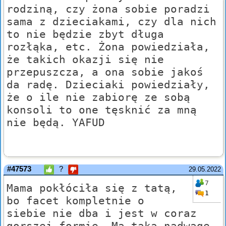
rodziną, czy żona sobie poradzi
sama z dzieciakami, czy dla nich
to nie będzie zbyt długa
rozłąka, etc. Żona powiedziała,
że takich okazji się nie
przepuszcza, a ona sobie jakoś
da radę. Dzieciaki powiedziały,
że o ile nie zabiorę ze sobą
konsoli to one tęsknić za mną
nie będą. YAFUD
#47573
?
29.05.2022
7
Mama pokłóciła się z tatą,
1
bo facet kompletnie o
siebie nie dba i jest w coraz
gorszej formie. Ma taką nadwagę,