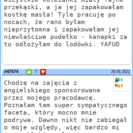
przekąski, a ja jej zapakowałam
kostkę masła! Tyle pracuję po
nocach, że rano byłam
nieprzytomna i zapakowałam jej
niewłaściwe pudełko - kanapki za
to odłożyłam do lodówki. YAFUD
#47574
?
29.05.2022
6
Chodzę na zajęcia z
2
angielskiego sponsorowane
przez mojego pracodawcę.
Poznałam tam super sympatycznego
faceta, który mocno mnie
podrywa. Dawno nikt nie zabiegał
o moje względy, więc bardzo mi