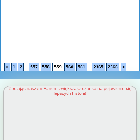
...
...
<
1
2
557
558
559
560
561
2365
2366
>
Zostając naszym Fanem zwiększasz szanse na pojawienie się
lepszych historii!