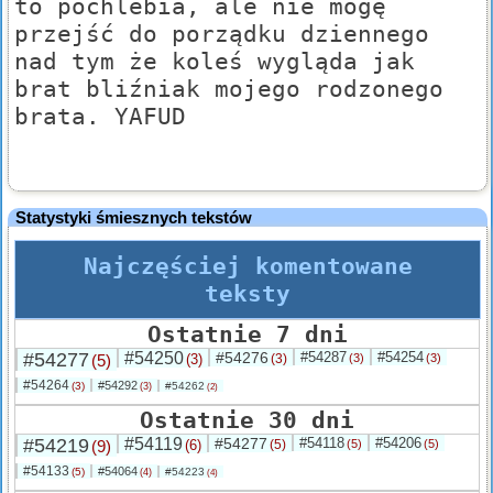
to pochlebia, ale nie mogę
przejść do porządku dziennego
nad tym że koleś wygląda jak
brat bliźniak mojego rodzonego
brata. YAFUD
Statystyki śmiesznych tekstów
Najczęściej komentowane
teksty
Ostatnie 7 dni
#54277
#54250
#54276
#54287
#54254
(5)
(3)
(3)
(3)
(3)
#54264
#54292
(3)
#54262
(3)
(2)
Ostatnie 30 dni
#54219
#54119
#54277
#54118
#54206
(9)
(6)
(5)
(5)
(5)
#54133
#54064
(5)
#54223
(4)
(4)