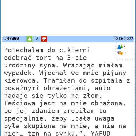
#47669
?
20.06.2022
5
Pojechałam do cukierni
3
odebrać tort na 3-cie
urodziny syna. Wracając miałam
wypadek. Wjechał we mnie pijany
kierowca. Trafiłam do szpitala z
poważnymi obrażeniami, auto
nadaje się tylko na złom.
Teściowa jest na mnie obrażona,
bo jej zdaniem zrobiłam to
specjalnie, żeby „cała uwaga
była skupiona na mnie, a nie na
niej… tzn na synku.”. YAFUD