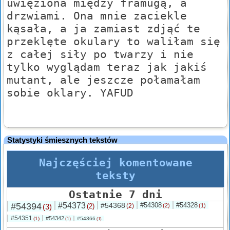
uwięziona między framugą, a
drzwiami. Ona mnie zaciekle
kąsała, a ja zamiast zdjąć te
przeklęte okulary to waliłam się
z całej siły po twarzy i nie
tylko wyglądam teraz jak jakiś
mutant, ale jeszcze połamałam
sobie oklary. YAFUD
Statystyki śmiesznych tekstów
Najczęściej komentowane
teksty
Ostatnie 7 dni
#54394
#54373
#54368
#54308
#54328
(3)
(2)
(2)
(2)
(1)
#54351
#54342
(1)
#54366
(1)
(1)