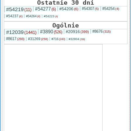
Ostatnie 30 dni
#54219
#54277
#54206
#54307
#54254
(11)
(6)
(6)
(5)
(4)
#54237
#54264
(4)
#54223
(4)
(4)
Ogólnie
#12039
#3890
#20916
#8676
(1441)
(526)
(399)
(315)
#8617
#31269
(293)
#716
(258)
#32804
(243)
(216)