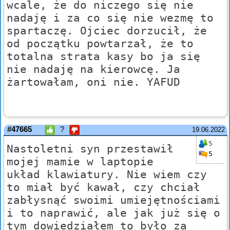
wcale, że do niczego się nie
nadaję i za co się nie wezmę to
spartaczę. Ojciec dorzucił, że
od początku powtarzał, że to
totalna strata kasy bo ja się
nie nadaję na kierowcę. Ja
żartowałam, oni nie. YAFUD
#47665
?
19.06.2022
5
Nastoletni syn przestawił
5
mojej mamie w laptopie
układ klawiatury. Nie wiem czy
to miał być kawał, czy chciał
zabłysnąć swoimi umiejętnościami
i to naprawić, ale jak już się o
tym dowiedziałem to było za