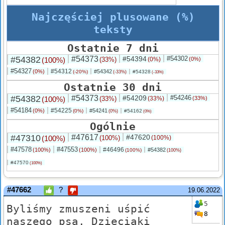
Najczęściej plusowane (%)
teksty
Ostatnie 7 dni
#54382
#54373
#54394
#54302
(100%)
(33%)
(0%)
(0%)
#54327
#54312
(0%)
#54342
(-20%)
#54328
(-33%)
(-33%)
Ostatnie 30 dni
#54382
#54373
#54209
#54246
(100%)
(33%)
(33%)
(33%)
#54184
#54225
(0%)
#54241
(0%)
#54162
(0%)
(0%)
Ogólnie
#47310
#47617
#47620
(100%)
(100%)
(100%)
#47578
#47553
#46496
(100%)
(100%)
#54382
(100%)
(100%)
#47570
(100%)
#47662
?
19.06.2022
5
Byliśmy zmuszeni uśpić
8
naszego psa. Dzieciaki