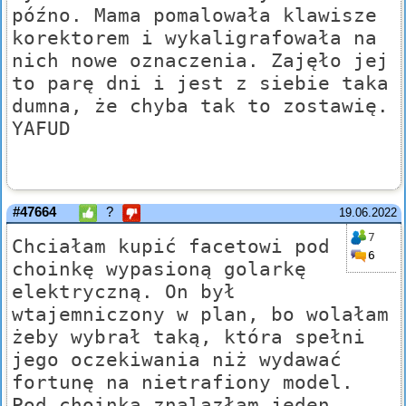
późno. Mama pomalowała klawisze
korektorem i wykaligrafowała na
nich nowe oznaczenia. Zajęło jej
to parę dni i jest z siebie taka
dumna, że chyba tak to zostawię.
YAFUD
#47664
?
19.06.2022
7
Chciałam kupić facetowi pod
6
choinkę wypasioną golarkę
elektryczną. On był
wtajemniczony w plan, bo wolałam
żeby wybrał taką, która spełni
jego oczekiwania niż wydawać
fortunę na nietrafiony model.
Pod choinką znalazłam jeden