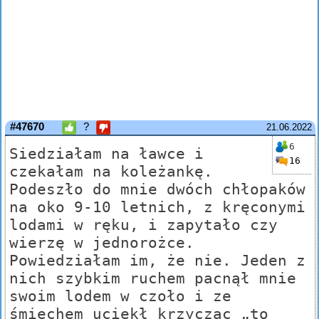
#47670
?
21.06.2022
6
Siedziałam na ławce i
16
czekałam na koleżankę.
Podeszło do mnie dwóch chłopaków
na oko 9-10 letnich, z kręconymi
lodami w ręku, i zapytało czy
wierzę w jednorożce.
Powiedziałam im, że nie. Jeden z
nich szybkim ruchem pacnął mnie
swoim lodem w czoło i ze
śmiechem uciekł krzycząc „to