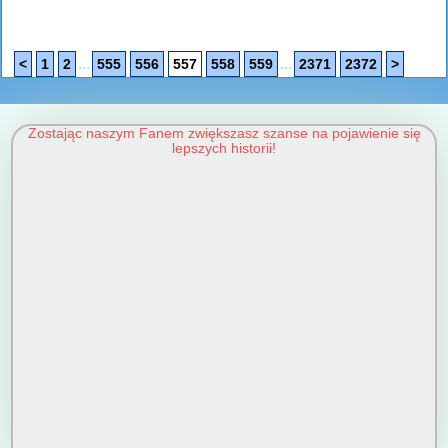
...
...
<
1
2
555
556
557
558
559
2371
2372
>
Zostając naszym Fanem zwiększasz szanse na pojawienie się
lepszych historii!