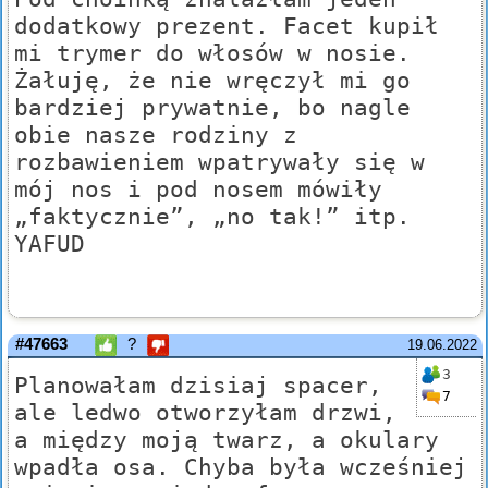
dodatkowy prezent. Facet kupił
mi trymer do włosów w nosie.
Żałuję, że nie wręczył mi go
bardziej prywatnie, bo nagle
obie nasze rodziny z
rozbawieniem wpatrywały się w
mój nos i pod nosem mówiły
„faktycznie”, „no tak!” itp.
YAFUD
#47663
?
19.06.2022
3
Planowałam dzisiaj spacer,
7
ale ledwo otworzyłam drzwi,
a między moją twarz, a okulary
wpadła osa. Chyba była wcześniej