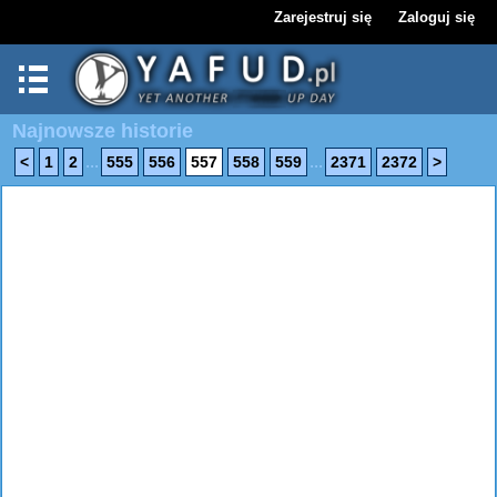
Zarejestruj się
Zaloguj się
Najnowsze historie
...
...
<
1
2
555
556
557
558
559
2371
2372
>