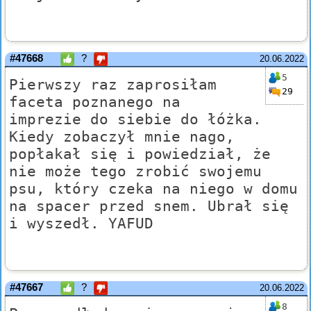
#47668
?
20.06.2022
5
Pierwszy raz zaprosiłam
29
faceta poznanego na
imprezie do siebie do łóżka.
Kiedy zobaczył mnie nago,
popłakał się i powiedział, że
nie może tego zrobić swojemu
psu, który czeka na niego w domu
na spacer przed snem. Ubrał się
i wyszedł. YAFUD
#47667
?
20.06.2022
8