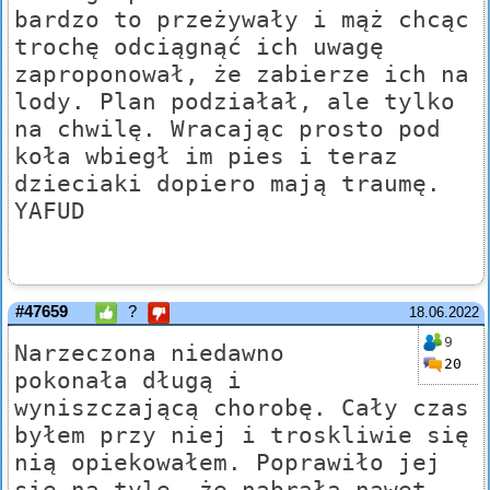
bardzo to przeżywały i mąż chcąc
trochę odciągnąć ich uwagę
zaproponował, że zabierze ich na
lody. Plan podziałał, ale tylko
na chwilę. Wracając prosto pod
koła wbiegł im pies i teraz
dzieciaki dopiero mają traumę.
YAFUD
#47659
?
18.06.2022
9
Narzeczona niedawno
20
pokonała długą i
wyniszczającą chorobę. Cały czas
byłem przy niej i troskliwie się
nią opiekowałem. Poprawiło jej
się na tyle, że nabrała nawet