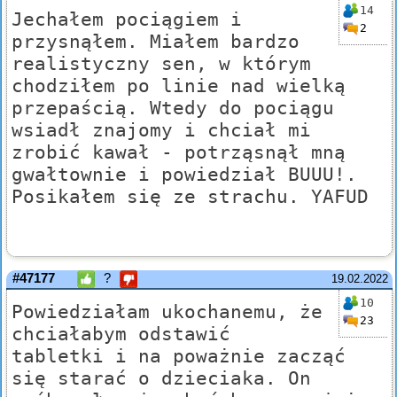
14
Jechałem pociągiem i
2
przysnąłem. Miałem bardzo
realistyczny sen, w którym
chodziłem po linie nad wielką
przepaścią. Wtedy do pociągu
wsiadł znajomy i chciał mi
zrobić kawał - potrząsnął mną
gwałtownie i powiedział BUUU!.
Posikałem się ze strachu. YAFUD
#47177
?
19.02.2022
10
Powiedziałam ukochanemu, że
23
chciałabym odstawić
tabletki i na poważnie zacząć
się starać o dzieciaka. On