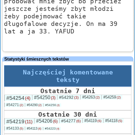
próbował mnie zbyć bo przecież
jeszcze jesteśmy zbyt młodzi
żeby podejmować takie
długofalowe decyzje. On ma 39
lat a ja 33. YAFUD
Statystyki śmiesznych tekstów
Najczęściej komentowane
teksty
Ostatnie 7 dni
#54254
#54250
#54292
#54263
#54259
(4)
(3)
(3)
(2)
(2)
#54271
#54290
(2)
#54256
(2)
(2)
Ostatnie 30 dni
#54219
#54206
#54277
#54119
#54118
(11)
(6)
(6)
(6)
(5)
#54133
#54113
(5)
#54223
(4)
(4)