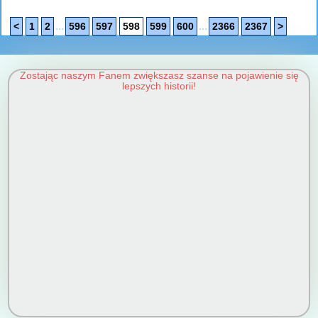
...
...
<
1
2
596
597
598
599
600
2366
2367
>
Zostając naszym Fanem zwiększasz szanse na pojawienie się
lepszych historii!