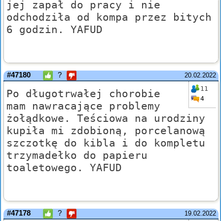
jej zapał do pracy i nie
odchodziła od kompa przez bitych
6 godzin. YAFUD
#47180
?
20.02.2022
11
Po długotrwałej chorobie
4
mam nawracające problemy
żołądkowe. Teściowa na urodziny
kupiła mi zdobioną, porcelanową
szczotkę do kibla i do kompletu
trzymadełko do papieru
toaletowego. YAFUD
#47178
?
19.02.2022