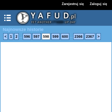
Zarejestruj się
Zaloguj się
Najnowsze historie
...
...
<
1
2
596
597
598
599
600
2366
2367
>