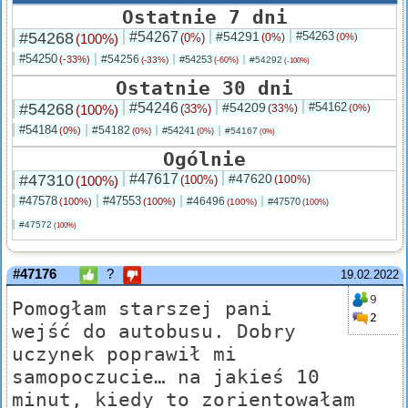
Ostatnie 7 dni
#54268
#54267
#54291
#54263
(100%)
(0%)
(0%)
(0%)
#54250
#54256
(-33%)
#54253
(-33%)
#54292
(-60%)
(-100%)
Ostatnie 30 dni
#54268
#54246
#54209
#54162
(100%)
(33%)
(33%)
(0%)
#54184
#54182
(0%)
#54241
(0%)
#54167
(0%)
(0%)
Ogólnie
#47310
#47617
#47620
(100%)
(100%)
(100%)
#47578
#47553
#46496
(100%)
(100%)
#47570
(100%)
(100%)
#47572
(100%)
#47176
?
19.02.2022
9
Pomogłam starszej pani
2
wejść do autobusu. Dobry
uczynek poprawił mi
samopoczucie… na jakieś 10
minut, kiedy to zorientowałam