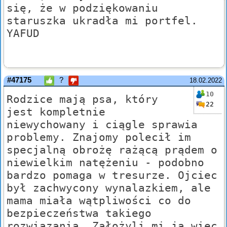
się, że w podziękowaniu
staruszka ukradła mi portfel.
YAFUD
#47175
?
18.02.2022
10
Rodzice mają psa, który
22
jest kompletnie
niewychowany i ciągle sprawia
problemy. Znajomy polecił im
specjalną obrożę rażącą prądem o
niewielkim natężeniu - podobno
bardzo pomaga w tresurze. Ojciec
był zachwycony wynalazkiem, ale
mama miała wątpliwości co do
bezpieczeństwa takiego
rozwiązania. Założyli mi ją więc