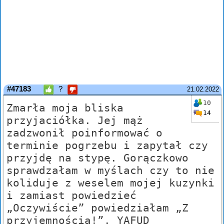
#47183
?
21.02.2022
10
Zmarła moja bliska
14
przyjaciółka. Jej mąż
zadzwonił poinformować o
terminie pogrzebu i zapytał czy
przyjdę na stypę. Gorączkowo
sprawdzałam w myślach czy to nie
koliduje z weselem mojej kuzynki
i zamiast powiedzieć
„Oczywiście” powiedziałam „Z
przyjemnością!”. YAFUD