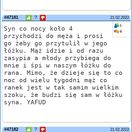
#47181
?
21.02.2022
6
Syn co nocy koło 4
4
przychodzi do męża i prosi
go żeby go przytulił w jego
łóżku. Mąż idzie i od razu
zasypia a młody przybiega do
mnie i śpi w naszym łóżku do
rana. Mimo, że dzieje się to co
noc od wielu tygodni mąż co
ranek jest w tak samim wielkim
szoku, że budzi się sam w łóżku
syna. YAFUD
#47182
?
21.02.2022