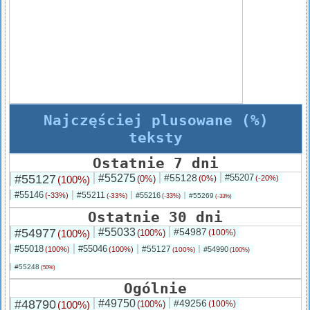
Najczęściej plusowane (%)
teksty
Ostatnie 7 dni
#55127
#55275
#55128
#55207
(100%)
(0%)
(0%)
(-20%)
#55146
#55211
(-33%)
#55216
(-33%)
#55269
(-33%)
(-33%)
Ostatnie 30 dni
#54977
#55033
#54987
(100%)
(100%)
(100%)
#55018
#55046
#55127
(100%)
(100%)
#54990
(100%)
(100%)
#55248
(50%)
Ogólnie
#48790
#49750
#49256
(100%)
(100%)
(100%)