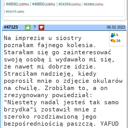
#49591
#48850
#54359
(100%)
(100%)
#53956
(100%)
(100%)
#54375
(100%)
#47123
?
06.02.2022
9
Na imprezie u siostry
26
poznałam fajnego kolesia.
Starałam się go zainteresować
swoją osobą i wydawało mi się,
że nawet mi dobrze idzie.
Straciłam nadzieję, kiedy
poprosił mnie o zdjęcie okularów
na chwilę. Zrobiłam to, a on
zrezygnowany powiedział:
"Niestety nadal jesteś tak samo
brzydka"i zostawił mnie z
szeroko rozdziawioną jego
bezpośredniością paszczą. YAFUD