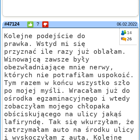
#47124
?
06.02.2022
14
Kolejne podejście do
26
prawka. Wstyd mi się
przyznać ile razy już oblałam.
Winowajcą zawsze były
obezwładniające mnie nerwy,
których nie potrafiłam uspokoić.
Tym razem w końcu wszystko szło
po mojej myśli. Wracałam już do
ośrodka egzaminacyjnego i wtedy
zobaczyłam mojego chłopaka
obściskującego na ulicy jakąś
lafiryndę. Tak się wkurzyłam, że
zatrzymałam auto na środku ulicy
i wyskoczyłam z auta. Kolejne