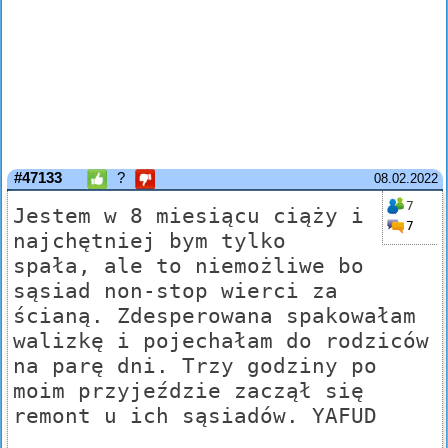
#47133
?
08.02.2022
7
Jestem w 8 miesiącu ciąży i
7
najchętniej bym tylko
spała, ale to niemożliwe bo
sąsiad non-stop wierci za
ścianą. Zdesperowana spakowałam
walizkę i pojechałam do rodziców
na parę dni. Trzy godziny po
moim przyjeździe zaczął się
remont u ich sąsiadów. YAFUD