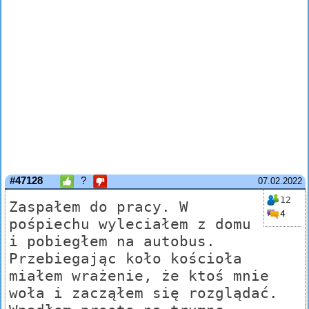
#47128
?
07.02.2022
12
Zaspałem do pracy. W
4
pośpiechu wyleciałem z domu
i pobiegłem na autobus.
Przebiegając koło kościoła
miałem wrażenie, że ktoś mnie
woła i zacząłem się rozglądać.