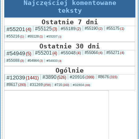
Najczęściej komentowane
teksty
Ostatnie 7 dni
#55201
#55125
#55189
#55190
#55175
(4)
(3)
(2)
(2)
(1)
#55216
#55128
(1)
#55207
(1)
(1)
Ostatnie 30 dni
#54949
#55201
#55048
#55064
#55271
(5)
(4)
(4)
(4)
(4)
#55088
#54964
(3)
#54933
(3)
(3)
Ogólnie
#12039
#3890
#20916
#8676
(1441)
(526)
(399)
(315)
#8617
#31269
(293)
#716
(258)
#32804
(243)
(216)