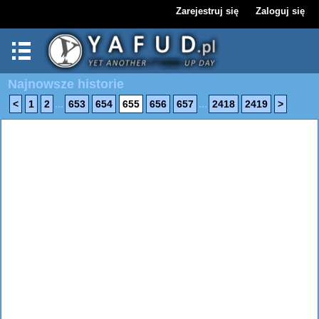
Zarejestruj się
Zaloguj się
Najnowsze historie
...
...
<
1
2
653
654
655
656
657
2418
2419
>