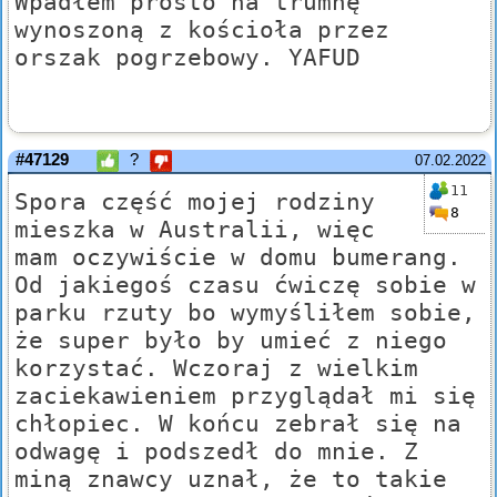
Wpadłem prosto na trumnę
wynoszoną z kościoła przez
orszak pogrzebowy. YAFUD
#47129
?
07.02.2022
11
Spora część mojej rodziny
8
mieszka w Australii, więc
mam oczywiście w domu bumerang.
Od jakiegoś czasu ćwiczę sobie w
parku rzuty bo wymyśliłem sobie,
że super było by umieć z niego
korzystać. Wczoraj z wielkim
zaciekawieniem przyglądał mi się
chłopiec. W końcu zebrał się na
odwagę i podszedł do mnie. Z
miną znawcy uznał, że to takie