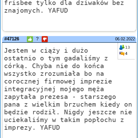
frisbee tylko dla dziwaków bez
znajomych. YAFUD
#47126
?
06.02.2022
13
Jestem w ciąży i dużo
4
ostatnio o tym gadaliśmy z
córką. Chyba nie do końca
wszystko zrozumiała bo na
corocznej firmowej imprezie
integracyjnej mojego męża
zapytała prezesa - starszego
pana z wielkim brzuchem kiedy on
będzie rodził. Nigdy jeszcze nie
uciekaliśmy w takim popłochu z
imprezy. YAFUD