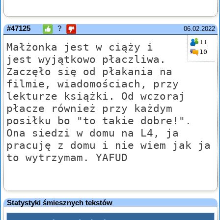
#47125
?
06.02.2022
11
Małżonka jest w ciąży i
10
jest wyjątkowo płaczliwa.
Zaczęło się od płakania na
filmie, wiadomościach, przy
lekturze książki. Od wczoraj
płacze również przy każdym
posiłku bo "to takie dobre!".
Ona siedzi w domu na L4, ja
pracuję z domu i nie wiem jak ja
to wytrzymam. YAFUD
Statystyki śmiesznych tekstów