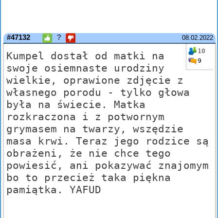
#47132
?
08.02.2022
10
Kumpel dostał od matki na
9
swoje osiemnaste urodziny
wielkie, oprawione zdjęcie z
własnego porodu - tylko głowa
była na świecie. Matka
rozkraczona i z potwornym
grymasem na twarzy, wszędzie
masa krwi. Teraz jego rodzice są
obrażeni, że nie chce tego
powiesić, ani pokazywać znajomym
bo to przecież taka piękna
pamiątka. YAFUD