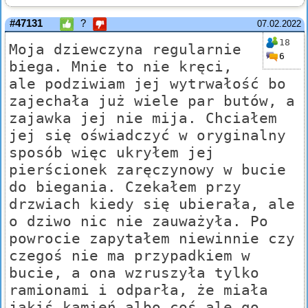
#47131
?
07.02.2022
18
Moja dziewczyna regularnie
6
biega. Mnie to nie kręci,
ale podziwiam jej wytrwałość bo
zajechała już wiele par butów, a
zajawka jej nie mija. Chciałem
jej się oświadczyć w oryginalny
sposób więc ukryłem jej
pierścionek zaręczynowy w bucie
do biegania. Czekałem przy
drzwiach kiedy się ubierała, ale
o dziwo nic nie zauważyła. Po
powrocie zapytałem niewinnie czy
czegoś nie ma przypadkiem w
bucie, a ona wzruszyła tylko
ramionami i odparła, że miała
jakiś kamień albo coś ale go