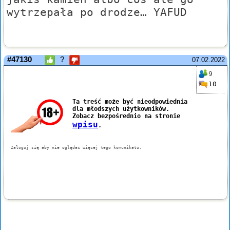
wytrzepała po drodze… YAFUD
#47130
?
07.02.2022
9
10