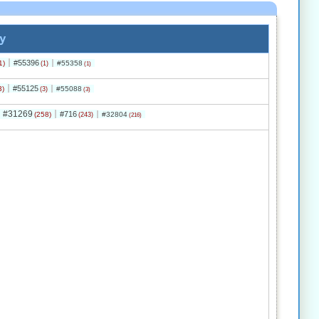
y
#55396
1)
#55358
(1)
(1)
#55125
3)
#55088
(3)
(3)
#31269
#716
(258)
#32804
(243)
(216)