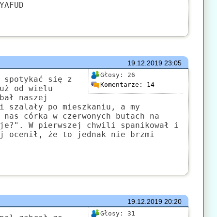
YAFUD
19.12.2019
23:05
Głosy:
26
 spotykać się z
Komentarze:
14
uż od wielu
bał naszej
i szalały po mieszkaniu, a my
 nas córka w czerwonych butach na
je?". W pierwszej chwili spanikował i
j ocenił, że to jednak nie brzmi
19.12.2019
20:20
Głosy:
31