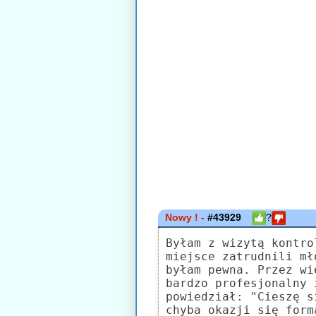
Nowy ! -
#43929
?
Byłam z wizytą kontro
miejsce zatrudnili mł
byłam pewna. Przez wi
bardzo profesjonalny 
powiedział: "Cieszę s
chyba okazji się form