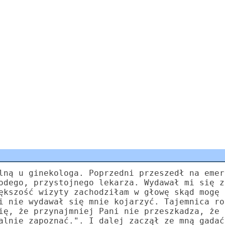
lną u ginekologa. Poprzedni przeszedł na emer
odego, przystojnego lekarza. Wydawał mi się z
ększość wizyty zachodziłam w głowę skąd mogę 
i nie wydawał się mnie kojarzyć. Tajemnica ro
ię, że przynajmniej Pani nie przeszkadza, że 
alnie zapoznać.". I dalej zaczął ze mną gadać