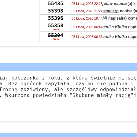
55435
jolaw
napisał(a)
ko
05 Lipca, 2026 22:16
55398
samezrp
napisał(a
05 Lipca, 2026 21:21
55396
Mi
napisał(a)
kome
05 Lipca, 2026 19:44
55358
ciotka Klotka
napis
05 Lipca, 2026 06:41
TRASH
55394
ciotka Klotka
napis
05 Lipca, 2026 06:36
TRASH
55319
Peppone
napisał(a
04 Lipca, 2026 15:04
55393
Peppone
napisał(a
04 Lipca, 2026 15:03
55422
Peppone
napisał(a
04 Lipca, 2026 15:02
55322
wasp
napisał(a)
ko
03 Lipca, 2026 15:31
55322
zdziwiony
napisał
03 Lipca, 2026 10:41
iaj koleżanka z roku, z którą świetnie mi się
55319
Grejon
napisał(a)
02 Lipca, 2026 13:57
a. Bez ogródek zapytała, czy mi się podoba i 
55347
Trochę zdziwiony, ale szczęśliwy odpowiedział
Bzhevxh
napisał(a
02 Lipca, 2026 11:46
. Wkurzona powiedziała "Skubane miały rację"i
55319
Alice
napisał(a)
ko
02 Lipca, 2026 10:42
55319
Grejon
napisał(a)
02 Lipca, 2026 06:10
55391
Szejk Wave
napisa
01 Lipca, 2026 15:19