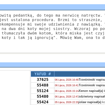
owitą pedantką, do tego ma nerwicę natręctw. 
jest ustalona procedura. Brzmi to strasznie, 
ekompensuje mi swoje udziwnienia z nawiązką. 
 na dwa dni koty mojej siostry. Wczoraj po po
 tłumaczyła dwóm kotom, która miska jest czyj
 koty i tak ją ignorują". Mówię Wam, ona to d
YAFUD #
37625
Trześnieski
napisa
06 Lipca, 2026 16:48
55488
Trześnieski
napisa
06 Lipca, 2026 16:41
55124
Xenon
napisał(a)
k
06 Lipca, 2026 15:14
55480
zdziwiony
napisał
06 Lipca, 2026 12:47
55424
jolaw
napisał(a)
ko
05 Lipca, 2026 22:20