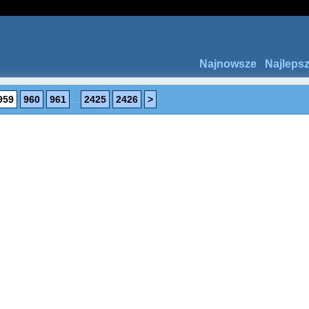
Najnowsze
Najleps
959
960
961
...
2425
2426
>