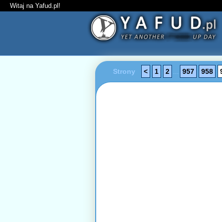
Witaj na Yafud.pl!
Strony
<
1
2
...
957
958