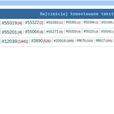
Najczęściej komentowane tekst
#55319
#55322
#55393
#55391
#55394
#55398
(4)
(2)
(1)
(1)
(1)
(
#55201
#55064
#55271
#55319
#55115
#55091
(4)
(4)
(4)
(4)
(3)
(
#12039
#3890
#20916
#8676
#8617
(1441)
(526)
(399)
(315)
(293)