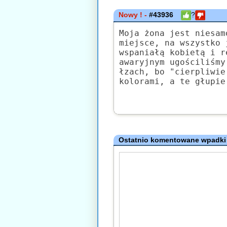
Nowy ! -
#43936
?
Moja żona jest niesam
miejsce, na wszystko 
wspaniałą kobietą i r
awaryjnym ugościliśmy
łzach, bo "cierpliwie
kolorami, a te głupie
Ostatnio komentowane wpadki