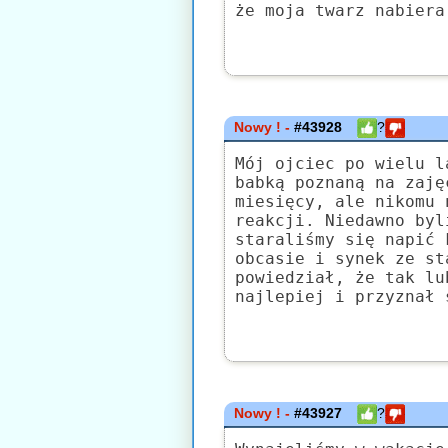
że moja twarz nabiera
Nowy ! -
#43928
?
Mój ojciec po wielu l
babką poznaną na zaję
miesięcy, ale nikomu 
reakcji. Niedawno byl
staraliśmy się napić 
obcasie i synek ze st
powiedział, że tak lu
najlepiej i przyznał 
Nowy ! -
#43927
?