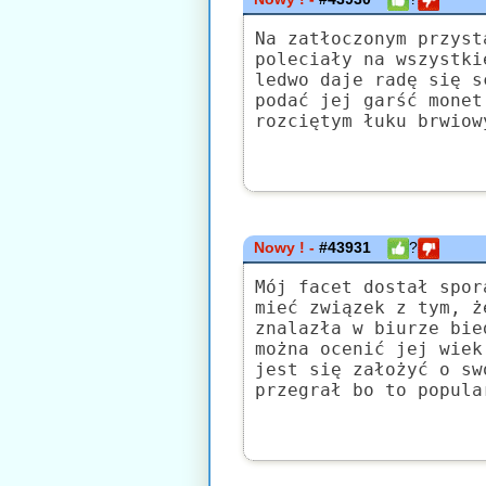
Na zatłoczonym przyst
poleciały na wszystki
ledwo daje radę się s
podać jej garść monet
rozciętym łuku brwiow
Nowy ! -
#43931
?
Mój facet dostał spor
mieć związek z tym, ż
znalazła w biurze bie
można ocenić jej wiek
jest się założyć o sw
przegrał bo to popula