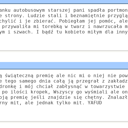
anku autobusowym starszej pani spadła portmon
e strony. Ludzie stali i beznamiętnie przyglą
chylić i je zbierać. Pobiegłam jej pomóc, ale
 przywaliła mi torebką w twarz i nawrzucała m
ym i szwach. I bądź tu kobieto miłym dla inny
ą świąteczną premię ale nic mi o niej nie pow
e tego samego dnia całą ją przegrał z zakładz
dronkę i mój chciał zabłysnąć w towarzystwie 
 po ilości kropek, Wszyscy go wyśmiali ale on
oją premię jeśli znajdzie się chętny. Znalazł
rny mit, ale jednak tylko mit. YAFUD