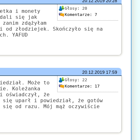
20.12.2019
20:28
Głosy:
20
etka i monety
Komentarze:
7
dali się jak
 zanim zdążyłam
i od złodziejek. Skończyło się na
ch. YAFUD
20.12.2019
17:59
Głosy:
22
iedział. Może to
Komentarze:
17
ie. Koleżanka
i oświadczył, że
 się uparł i powiedział, że gotów
 się od razu. Mój mąż oczywiście