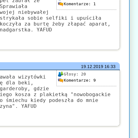
pel zabrał ze
Komentarze:
1
Sprawiała
wojej niebywałej
strykała sobie selfiki i upuściła
koczyła za burtę żeby złapać aparat,
nadgarstka. YAFUD
19.12.2019
16:33
Głosy:
20
awała wizytówki
Komentarze:
9
ę dla beki,
garderoby, gdzie
iego kosza z plakietką "nowobogackie
o śmiechu kiedy podeszła do mnie
zyna". YAFUD