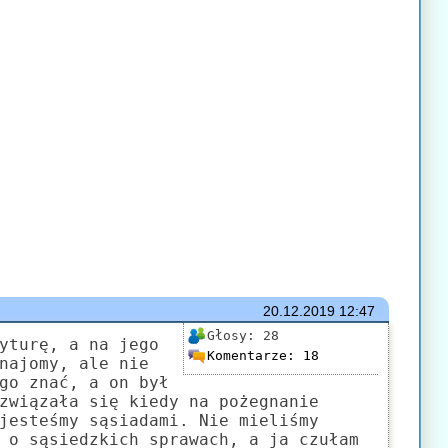
20.12.2019
12:47
Głosy:
28
yturę, a na jego
Komentarze:
18
najomy, ale nie
go znać, a on był
związała się kiedy na pożegnanie
jesteśmy sąsiadami. Nie mieliśmy
 o sąsiedzkich sprawach, a ja czułam