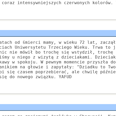
 coraz intensywniejszych czerwonych kolorów. 
atach od śmierci mamy, w wieku 72 lat, zaczął
ciach Uniwersytetu Trzeciego Wieku. Trwa to j
nic nie mówił bo trochę się wstydził, trochę 
iśmy u niego z wizytą z dzieciakami. Dzieciak
kawy w spokoju. W pewnym momencie przyszła do
anikiem na głowie i zapytały: "Dziadku to Two
bi się czasem poprzebierać, ale chwilę późnie
się do nowego związku. YAFUD