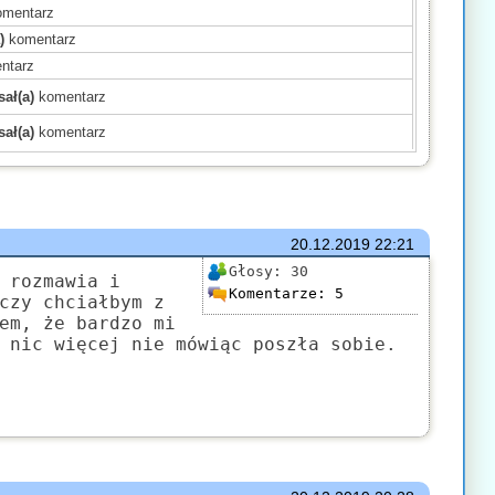
mentarz
)
komentarz
ntarz
ał(a)
komentarz
ał(a)
komentarz
)
komentarz
)
komentarz
)
komentarz
mentarz
20.12.2019
22:21
(a)
komentarz
Głosy:
30
 rozmawia i
Komentarze:
5
komentarz
czy chciałbym z
em, że bardzo mi
)
komentarz
 nic więcej nie mówiąc poszła sobie.
mentarz
komentarz
ł(a)
komentarz