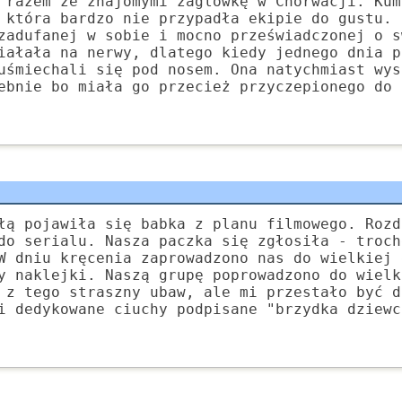
 razem ze znajomymi żaglówkę w Chorwacji. Kum
 która bardzo nie przypadła ekipie do gustu. 
zadufanej w sobie i mocno przeświadczonej o s
iałała na nerwy, dlatego kiedy jednego dnia p
uśmiechali się pod nosem. Ona natychmiast wys
ebnie bo miała go przecież przyczepionego do 
łą pojawiła się babka z planu filmowego. Rozd
do serialu. Nasza paczka się zgłosiła - troch
W dniu kręcenia zaprowadzono nas do wielkiej 
y naklejki. Naszą grupę poprowadzono do wielk
 z tego straszny ubaw, ale mi przestało być d
i dedykowane ciuchy podpisane "brzydka dziewc