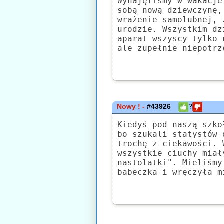
Wynajęliśmy w wakacje
sobą nową dziewczynę,
wrażenie samolubnej, 
urodzie. Wszystkim dz
aparat wszyscy tylko 
ale zupełnie niepotrz
Nowy ! -
#43926
?
Kiedyś pod naszą szko
bo szukali statystów 
trochę z ciekawości. 
wszystkie ciuchy miał
nastolatki". Mieliśmy
babeczka i wręczyła m