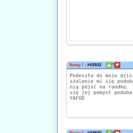
Nowy ! -
#43932
?
Podeszła do mnie dzis
szalenie mi się podob
nią pójść na randkę. 
się jej pomysł podoba
YAFUD
Nowy ! -
#43930
?