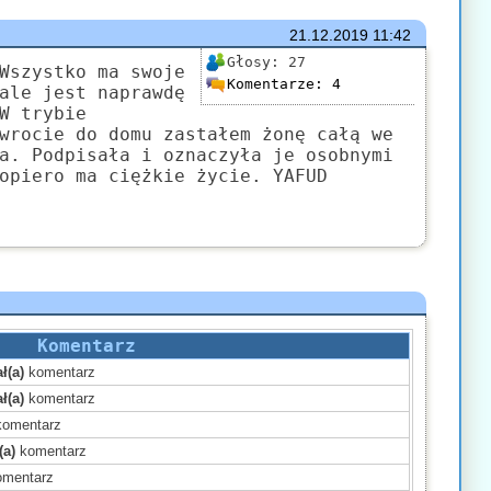
21.12.2019
11:42
Głosy:
27
Wszystko ma swoje
Komentarze:
4
ale jest naprawdę
W trybie
wrocie do domu zastałem żonę całą we
a. Podpisała i oznaczyła je osobnymi
opiero ma ciężkie życie. YAFUD
Komentarz
ł(a)
komentarz
ł(a)
komentarz
omentarz
(a)
komentarz
mentarz