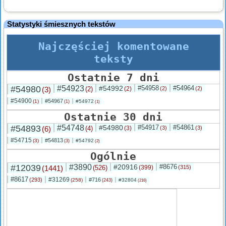
Statystyki śmiesznych tekstów
Najczęściej komentowane
teksty
Ostatnie 7 dni
#54980
#54923
#54992
#54958
#54964
(3)
(2)
(2)
(2)
(2)
#54900
#54967
(1)
#54972
(1)
(1)
Ostatnie 30 dni
#54893
#54748
#54980
#54917
#54861
(6)
(4)
(3)
(3)
(3)
#54715
#54813
(3)
#54792
(3)
(2)
Ogólnie
#12039
#3890
#20916
#8676
(1441)
(526)
(399)
(315)
#8617
#31269
(293)
#716
(258)
#32804
(243)
(216)