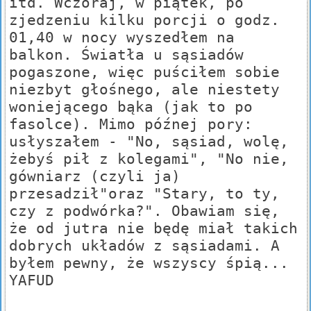
itd. Wczoraj, w piątek, po
zjedzeniu kilku porcji o godz.
01,40 w nocy wyszedłem na
balkon. Światła u sąsiadów
pogaszone, więc puściłem sobie
niezbyt głośnego, ale niestety
woniejącego bąka (jak to po
fasolce). Mimo późnej pory:
usłyszałem - "No, sąsiad, wolę,
żebyś pił z kolegami", "No nie,
gówniarz (czyli ja)
przesadził"oraz "Stary, to ty,
czy z podwórka?". Obawiam się,
że od jutra nie będę miał takich
dobrych układów z sąsiadami. A
byłem pewny, że wszyscy śpią...
YAFUD