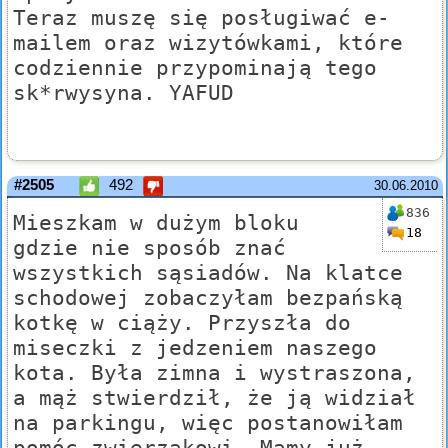
Teraz muszę się posługiwać e-
mailem oraz wizytówkami, które
codziennie przypominają tego
sk*rwysyna. YAFUD
#2505
492
30.06.2010
836
Mieszkam w dużym bloku
18
gdzie nie sposób znać
wszystkich sąsiadów. Na klatce
schodowej zobaczyłam bezpańską
kotkę w ciąży. Przyszła do
miseczki z jedzeniem naszego
kota. Była zimna i wystraszona,
a mąż stwierdził, że ją widział
na parkingu, więc postanowiłam
pomóc zwierzakowi. Mamy już