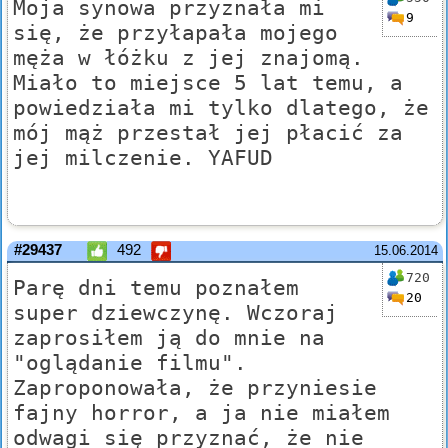
Moja synowa przyznała mi
9
się, że przyłapała mojego
męża w łóżku z jej znajomą.
Miało to miejsce 5 lat temu, a
powiedziała mi tylko dlatego, że
mój mąż przestał jej płacić za
jej milczenie. YAFUD
#29437
492
15.06.2014
720
Parę dni temu poznałem
20
super dziewczynę. Wczoraj
zaprosiłem ją do mnie na
"oglądanie filmu".
Zaproponowała, że przyniesie
fajny horror, a ja nie miałem
odwagi się przyznać, że nie