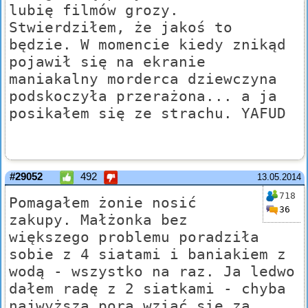
lubię filmów grozy.
Stwierdziłem, że jakoś to
będzie. W momencie kiedy znikąd
pojawił się na ekranie
maniakalny morderca dziewczyna
podskoczyła przerażona... a ja
posikałem się ze strachu. YAFUD
#29052
492
13.05.2014
718
Pomagałem żonie nosić
36
zakupy. Małżonka bez
większego problemu poradziła
sobie z 4 siatami i baniakiem z
wodą - wszystko na raz. Ja ledwo
dałem radę z 2 siatkami - chyba
najwyższa pora wziąć się za