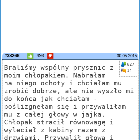
#33268
493
30.05.2015
627
Braliśmy wspólny prysznic z
14
moim chłopakiem. Nabrałam
na niego ochoty i chciałam mu
zrobić dobrze, ale nie wyszło mi
do końca jak chciałam -
poślizgnęłam się i przywaliłam
mu z całej głowy w jajka.
Chłopak stracił równowagę i
wyleciał z kabiny razem z
drzwiami. Przywalił głową i