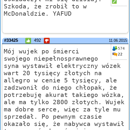
Szkoda, że zrobił to w
McDonaldzie. YAFUD
#33425
492
11.06.2015
574
Mój wujek po śmierci
22
swojego niepełnosprawnego
syna wystawił elektryczny wózek
wart 20 tysięcy złotych na
allegro w cenie 5 tysięcy, ale
zadzwonił do niego chłopak, że
potrzebuję akurat takiego wózka,
ale ma tylko 2800 złotych. Wujek
ma dobre serce, więc za tyle mu
sprzedał. Po pewnym czasie
okazało się, że nabywca wystawił