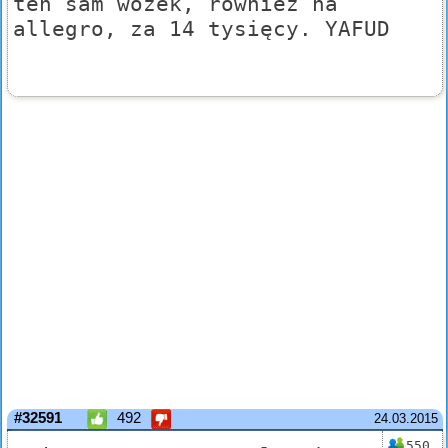
ten sam wózek, również na
allegro, za 14 tysięcy. YAFUD
#32591
492
24.03.2015
550