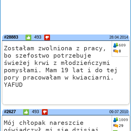
#28883
493
28.04.2014
609
Zostałam zwolniona z pracy,
8
bo szefostwo potrzebuje
świeżej krwi z młodzieńczymi
pomysłami. Mam 19 lat i do tej
pory pracowałam w kwiaciarni.
YAFUD
#2627
493
09.07.2010
1009
Mój chłopak nareszcie
29
oświadczył mi się dzisiaj.