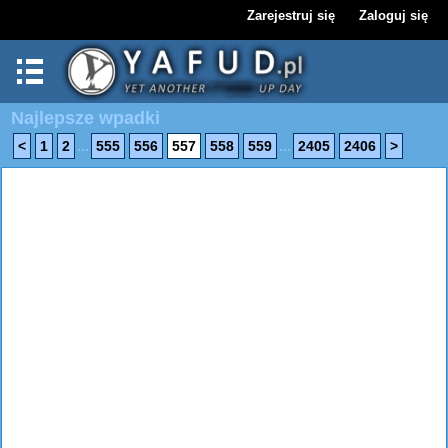
Zarejestruj się
Zaloguj się
Najlepsze wpadki
...
...
<
1
2
555
556
557
558
559
2405
2406
>