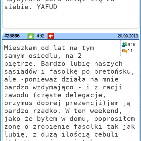
siebie. YAFUD
#25866
492
20.09.2013
946
Mieszkam od lat na tym
11
samym osiedlu, na 2
piętrze. Bardzo lubię naszych
sąsiadów i fasolkę po bretońsku,
ale -ponieważ działa na mnie
bardzo wzdymająco - i z racji
zawodu (częste delegacje,
przymus dobrej prezencji)jem ją
bardzo rzadko. W ten weekend,
jako że byłem w domu, poprosiłem
żonę o zrobienie fasolki tak jak
lubię, z dużą ilością cebuli