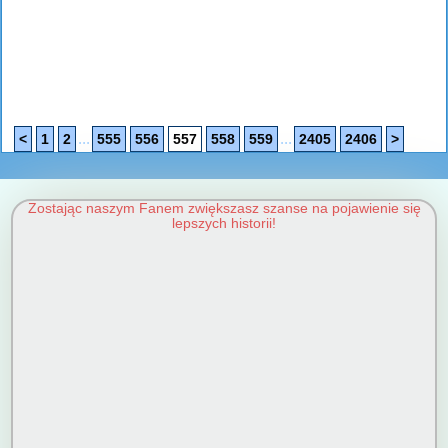
...
...
<
1
2
555
556
557
558
559
2405
2406
>
Zostając naszym Fanem zwiększasz szanse na pojawienie się
lepszych historii!