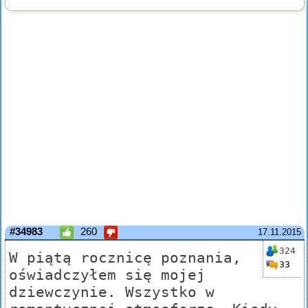
#34983
260
17.11.2015
324
W piątą rocznicę poznania,
33
oświadczyłem się mojej
dziewczynie. Wszystko w