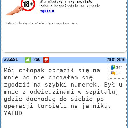
#35591
260
26.01.2016
344
Mój chłopak obraził się na
12
mnie bo nie chciałam się
zgodzić na szybki numerek. Był u
mnie z odwiedzinami w szpitalu,
gdzie dochodzę do siebie po
operacji torbieli na jajniku.
YAFUD