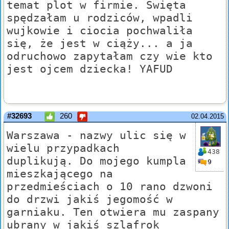
temat plot w firmie. Święta
spędzałam u rodziców, wpadli
wujkowie i ciocia pochwaliła
się, że jest w ciąży... a ja
odruchowo zapytałam czy wie kto
jest ojcem dziecka! YAFUD
#32693
260
02.04.2015
Warszawa - nazwy ulic się w
wielu przypadkach
438
duplikują. Do mojego kumpla
9
mieszkającego na
przedmieściach o 10 rano dzwoni
do drzwi jakiś jegomość w
garniaku. Ten otwiera mu zaspany
ubrany w jakiś szlafrok