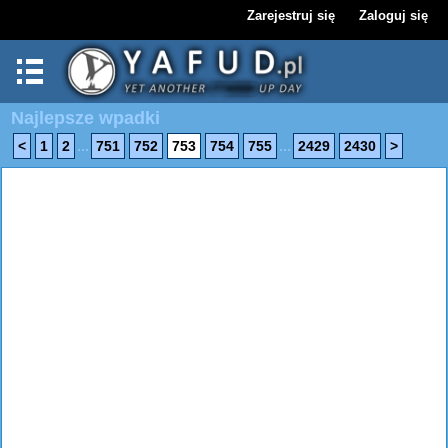
Zarejestruj się
Zaloguj się
Najlepsze wpadki
...
...
<
1
2
751
752
753
754
755
2429
2430
>