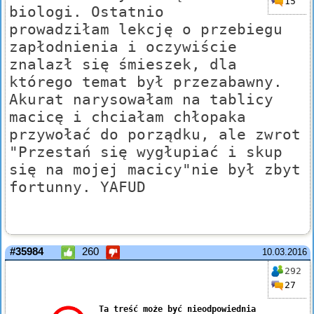
15
biologi. Ostatnio
prowadziłam lekcję o przebiegu
zapłodnienia i oczywiście
znalazł się śmieszek, dla
którego temat był przezabawny.
Akurat narysowałam na tablicy
macicę i chciałam chłopaka
przywołać do porządku, ale zwrot
"Przestań się wygłupiać i skup
się na mojej macicy"nie był zbyt
fortunny. YAFUD
#35984
260
10.03.2016
292
27