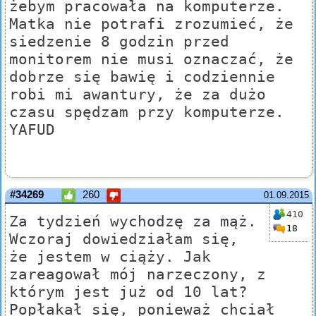
żebym pracowała na komputerze.
Matka nie potrafi zrozumieć, że
siedzenie 8 godzin przed
monitorem nie musi oznaczać, że
dobrze się bawię i codziennie
robi mi awantury, że za dużo
czasu spędzam przy komputerze.
YAFUD
#34269
260
01.09.2015
410
Za tydzień wychodzę za mąż.
18
Wczoraj dowiedziałam się,
że jestem w ciąży. Jak
zareagował mój narzeczony, z
którym jest już od 10 lat?
Popłakał się, ponieważ chciał