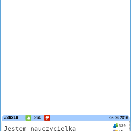
#36219
260
05.04.2016
330
Jestem nauczycielką