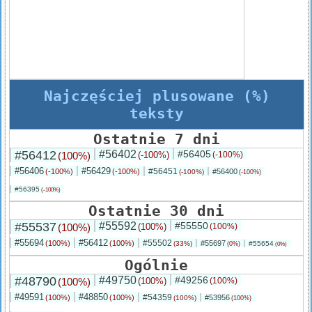
Najczęściej plusowane (%)
teksty
Ostatnie 7 dni
#56412
#56402
#56405
(100%)
(-100%)
(-100%)
#56406
#56429
#56451
(-100%)
(-100%)
#56400
(-100%)
(-100%)
#56395
(-100%)
Ostatnie 30 dni
#55537
#55592
#55550
(100%)
(100%)
(100%)
#55694
#56412
#55502
(100%)
(100%)
#55697
(33%)
#55654
(0%)
(0%)
Ogólnie
#48790
#49750
#49256
(100%)
(100%)
(100%)
#49591
#48850
#54359
(100%)
(100%)
#53956
(100%)
(100%)