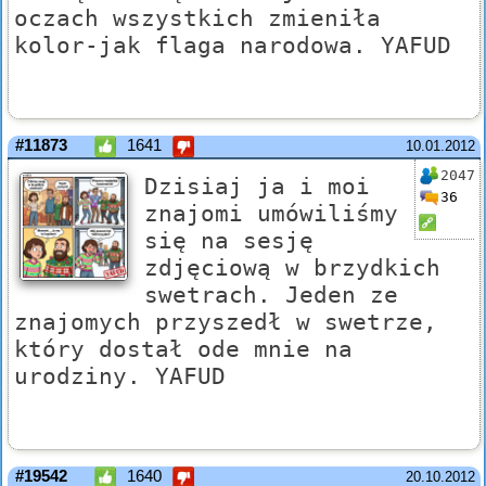
oczach wszystkich zmieniła
kolor-jak flaga narodowa. YAFUD
#11873
1641
10.01.2012
2047
Dzisiaj ja i moi
36
znajomi umówiliśmy
się na sesję
zdjęciową w brzydkich
swetrach. Jeden ze
znajomych przyszedł w swetrze,
który dostał ode mnie na
urodziny. YAFUD
#19542
1640
20.10.2012