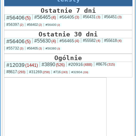
Ostatnie 7 dni
#56406
#56465
#56405
#56431
#56451
(5)
(4)
(3)
(3)
(3)
#56397
#56402
(2)
#56400
(2)
(2)
Ostatnie 30 dni
#56406
#55630
#56465
#55582
#55618
(5)
(4)
(4)
(4)
(4)
#55732
#56405
(3)
#56380
(3)
(3)
Ogólnie
#12039
#3890
#20916
#8676
(1441)
(526)
(488)
(315)
#8617
#31269
(293)
#716
(258)
#32804
(243)
(216)