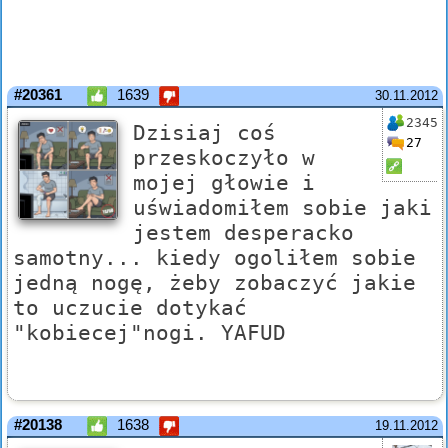
#20361
1639
30.11.2012
2345
Dzisiaj coś
27
przeskoczyło w
mojej głowie i
uświadomiłem sobie jaki
jestem desperacko
samotny... kiedy ogoliłem sobie
jedną nogę, żeby zobaczyć jakie
to uczucie dotykać
"kobiecej"nogi. YAFUD
#20138
1638
19.11.2012