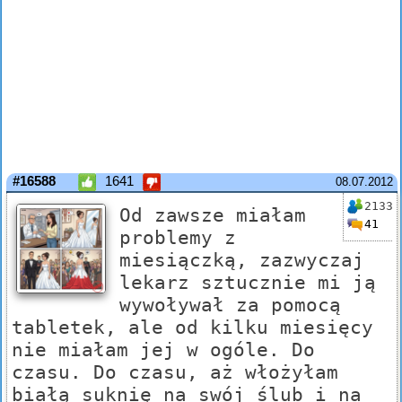
#16588
1641
08.07.2012
2133
Od zawsze miałam
41
problemy z
miesiączką, zazwyczaj
lekarz sztucznie mi ją
wywoływał za pomocą
tabletek, ale od kilku miesięcy
nie miałam jej w ogóle. Do
czasu. Do czasu, aż włożyłam
białą suknię na swój ślub i na