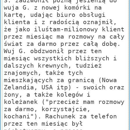
S. zadzwonił późną jesienią do
wuja G. z nowej komórki na
kartę, udając biuro obsługi
klienta i z radością oznajmił,
że jako iluśtam-milionowy klient
przez miesiąc ma rozmowy na cały
świat za darmo przez całą dobę.
Wuj G. obdzwonił przez ten
miesiąc wszystkich bliższych i
dalszych krewnych, tudzież
znajomych, także tych
mieszkających za granicą (Nowa
Zelandia, USA itp) - swoich oraz
żony, a także kolegów i
koleżanek ("przecież mam rozmowy
za darmo, korzystajcie,
kochani"). Rachunek za telefon
przez ten miesiąc był