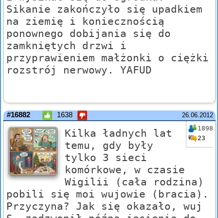
Sikanie zakończyło się upadkiem
na ziemię i koniecznością
ponownego dobijania się do
zamkniętych drzwi i
przyprawieniem małżonki o ciężki
rozstrój nerwowy. YAFUD
#16882
1638
26.06.2012
1898
Kilka ładnych lat
23
temu, gdy były
tylko 3 sieci
komórkowe, w czasie
Wigilii (cała rodzina)
pobili się moi wujowie (bracia).
Przyczyna? Jak się okazało, wuj