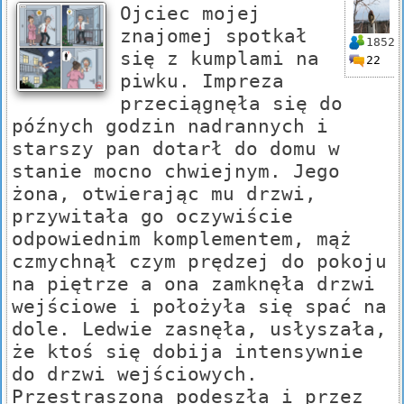
Ojciec mojej
znajomej spotkał
1852
się z kumplami na
22
piwku. Impreza
przeciągnęła się do
późnych godzin nadrannych i
starszy pan dotarł do domu w
stanie mocno chwiejnym. Jego
żona, otwierając mu drzwi,
przywitała go oczywiście
odpowiednim komplementem, mąż
czmychnął czym prędzej do pokoju
na piętrze a ona zamknęła drzwi
wejściowe i położyła się spać na
dole. Ledwie zasnęła, usłyszała,
że ktoś się dobija intensywnie
do drzwi wejściowych.
Przestraszona podeszła i przez