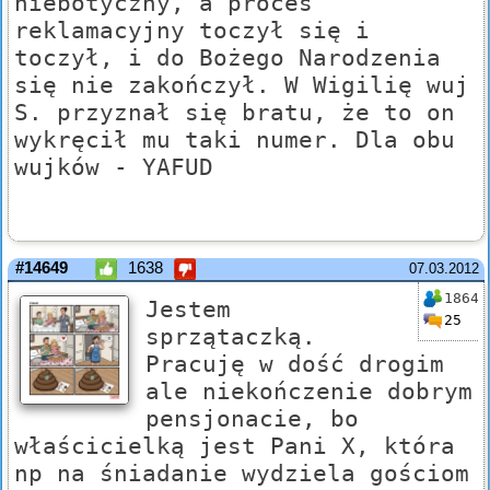
niebotyczny, a proces
reklamacyjny toczył się i
toczył, i do Bożego Narodzenia
się nie zakończył. W Wigilię wuj
S. przyznał się bratu, że to on
wykręcił mu taki numer. Dla obu
wujków - YAFUD
#14649
1638
07.03.2012
1864
Jestem
25
sprzątaczką.
Pracuję w dość drogim
ale niekończenie dobrym
pensjonacie, bo
właścicielką jest Pani X, która
np na śniadanie wydziela gościom