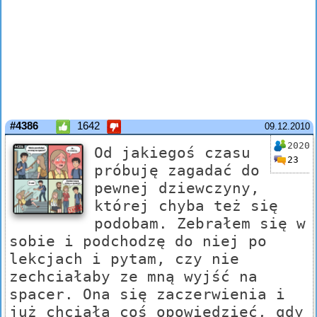
#4386
1642
09.12.2010
2020
Od jakiegoś czasu
23
próbuję zagadać do
pewnej dziewczyny,
której chyba też się
podobam. Zebrałem się w
sobie i podchodzę do niej po
lekcjach i pytam, czy nie
zechciałaby ze mną wyjść na
spacer. Ona się zaczerwienia i
już chciała coś opowiedzieć, gdy