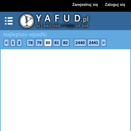
Zarejestruj się
Zaloguj się
Najlepsze wpadki
...
...
<
1
2
78
79
80
81
82
2440
2441
>