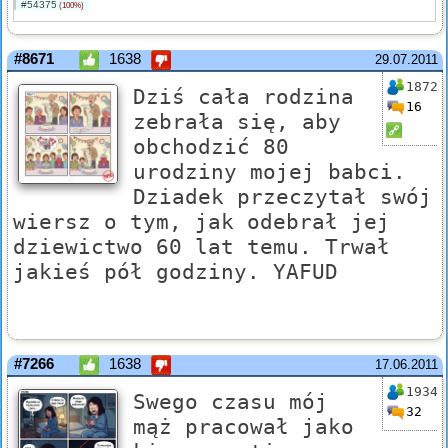
#54375
(100%)
#8671
1638
29.07.2011
1872
Dziś cała rodzina
16
zebrała się, aby
obchodzić 80
urodziny mojej babci.
Dziadek przeczytał swój
wiersz o tym, jak odebrał jej
dziewictwo 60 lat temu. Trwał
jakieś pół godziny. YAFUD
#7266
1638
17.06.2011
1934
Swego czasu mój
32
mąż pracował jako