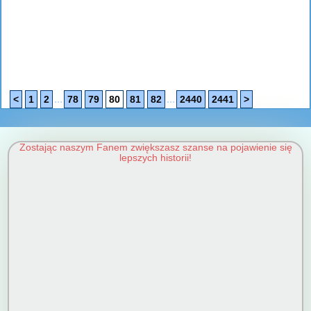
...
...
<
1
2
78
79
80
81
82
2440
2441
>
Zostając naszym Fanem zwiększasz szanse na pojawienie się
lepszych historii!