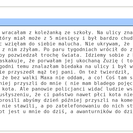
 wracałam z koleżanką ze szkoły. Na ulicy zna
tóry miał może z 5 miesięcy i był bardzo chud
c wzięłam do siebie malucha. Nie ukrywam, że 
 z nim zżyłam. Po paru tygodniach wrócił do z
by pozwiedzał trochę świata. Idziemy sobie z 
askakuje, że porwałam jej ukochaną Zuzię ( to
godni temu znalazłam biedaka na ulicy i był w
ie przyszedł mąż tej pani. On też twierdził, 
 że bez walki Maxa nie oddam, a co! Coś tam s
niej przyszli do mnie ( nie mam bladego pojęc
 kota. Ale panowie policjanci widać ludzie ws
usłyszeniu, że ci państwo nawet płci kota nie
prosili abyśmy dzień później przyszli na kome
 nie stawili, a po zatelefonowaniu do nich st
ot jest u mnie do dziś, a awanturników do dzi