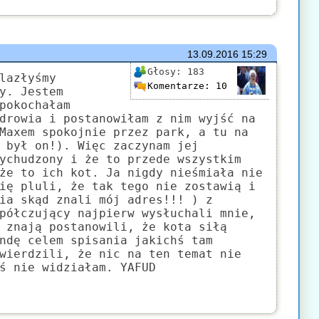
13.09.2016
15:29
Głosy:
183
lazłyśmy
Komentarze:
10
y. Jestem
pokochałam
drowia i postanowiłam z nim wyjść na
Maxem spokojnie przez park, a tu na
 był on!). Więc zaczynam jej
ychudzony i że to przede wszystkim
że to ich kot. Ja nigdy nieśmiała nie
ię pluli, że tak tego nie zostawią i
ia skąd znali mój adres!!! ) z
półczujący najpierw wysłuchali mnie,
 znają postanowili, że kota siłą
ndę celem spisania jakichś tam
wierdzili, że nic na ten temat nie
ś nie widziałam. YAFUD