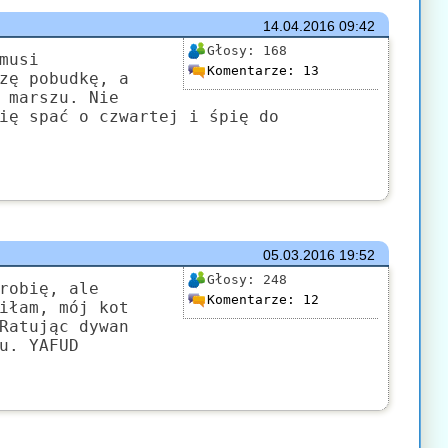
14.04.2016
09:42
Głosy:
168
musi
Komentarze:
13
zę pobudkę, a
 marszu. Nie
ię spać o czwartej i śpię do
05.03.2016
19:52
Głosy:
248
robię, ale
Komentarze:
12
iłam, mój kot
Ratując dywan
u. YAFUD