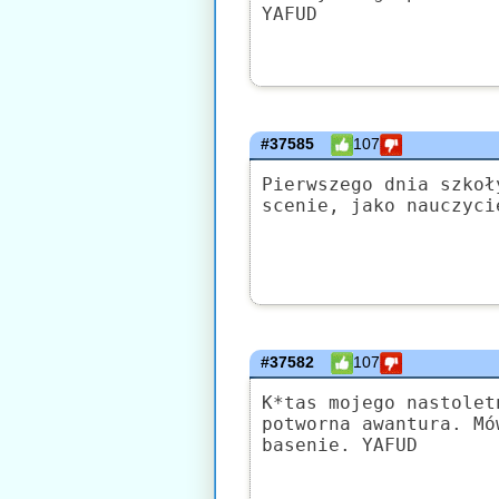
YAFUD
#37585
107
Pierwszego dnia szkoł
scenie, jako nauczyci
#37582
107
K*tas mojego nastolet
potworna awantura. Mó
basenie. YAFUD