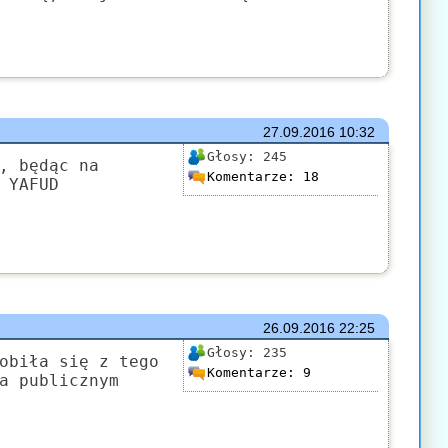
27.09.2016
10:32
Głosy:
245
, będąc na
Komentarze:
18
 YAFUD
26.09.2016
22:25
Głosy:
235
obiła się z tego
Komentarze:
9
a publicznym