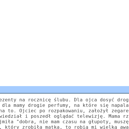
ezenty na rocznicę ślubu. Dla ojca dosyć drog
 dla mamy drogie perfumy, na które się napala
na to. Ojciec po rozpakowaniu, założył zegare
wiedział i poszedł oglądać telewizję. Mama rz
jmiła "dobra, nie mam czasu na głupoty, muszę
, który zrobiła matka, to robią mi wielką awa