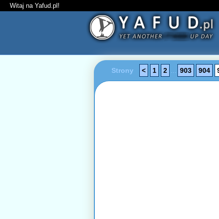
Witaj na Yafud.pl!
Strony
<
1
2
...
903
904