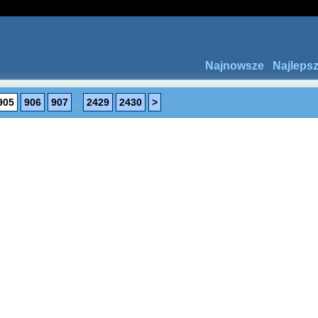
Najnowsze
Najleps
905
906
907
...
2429
2430
>