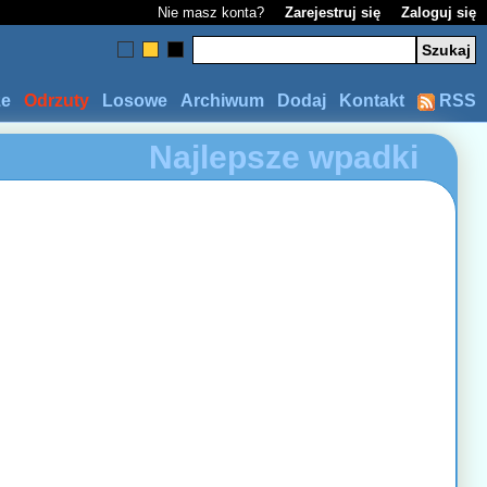
Nie masz konta?
Zarejestruj się
Zaloguj się
ze
Odrzuty
Losowe
Archiwum
Dodaj
Kontakt
RSS
Najlepsze wpadki