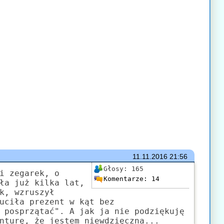
11.11.2016
21:56
Głosy:
165
i zegarek, o
Komentarze:
14
ła już kilka lat,
k, wzruszył
uciła prezent w kąt bez
 posprzątać". A jak ja nie podziękuję
nturę, że jestem niewdzięczna...