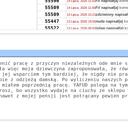
55596
Fil
napisał(a)
kome
14 Lipca, 2026 11:02
55509
Fil
napisał(a)
kome
14 Lipca, 2026 11:00
55509
zdziwiony
napisał
14 Lipca, 2026 10:23
55447
nuda
napisał(a)
ko
13 Lipca, 2026 19:55
55522
jolaw
napisał(a)
ko
13 Lipca, 2026 08:03
55551
zdziwiony
napisał
12 Lipca, 2026 10:26
55555
Grejon
napisał(a)
12 Lipca, 2026 03:08
55474
Grejon
napisał(a)
k
11 Lipca, 2026 19:07
55467
Tricksteros
napisał
11 Lipca, 2026 11:41
55467
M.
napisał(a)
kome
enić pracę z przyczyn niezależnych ode mnie s
10 Lipca, 2026 23:38
ła więc moja dziewczyna zaproponowała, że rów
55493
jolaw
napisał(a)
ko
10 Lipca, 2026 19:59
 jej wsparciem tym bardziej, że nigdy nie pra
55452
Pu
napisał(a)
kome
10 Lipca, 2026 10:40
pie z odzieżą damską. Po wyliczeniu naszych p
55496
Zdzisław
napisał(a
10 Lipca, 2026 02:21
 miałem poprzednią pracę. YAFUD polega na tym
55417
rosz, bo wszystko wydaje na ciuchy ze sklepu 
zdziwiony
napisał
09 Lipca, 2026 15:46
nawet z mojej pensji jest potrącany pewien pr