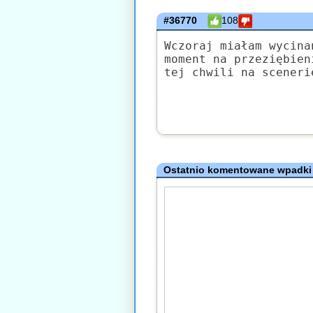
#36770
108
Wczoraj miałam wycina
moment na przeziębien
tej chwili na sceneri
Ostatnio komentowane wpadki