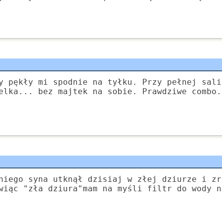
y pękły mi spodnie na tyłku. Przy pełnej sali
elka... bez majtek na sobie. Prawdziwe combo.
niego syna utknął dzisiaj w złej dziurze i zr
wiąc "zła dziura"mam na myśli filtr do wody n