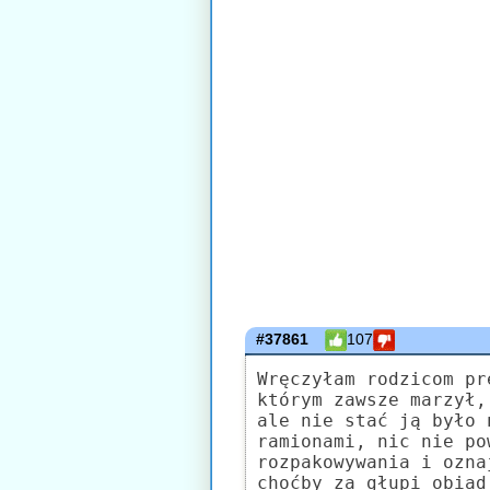
#37861
107
Wręczyłam rodzicom pr
którym zawsze marzył,
ale nie stać ją było 
ramionami, nic nie po
rozpakowywania i ozna
choćby za głupi obiad