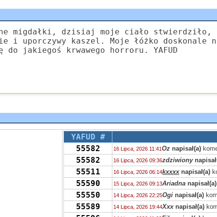
ne migdałki, dzisiaj moje ciało stwierdziło, 
ie i uporczywy kaszel. Moje łóżko doskonale n
ę do jakiegoś krwawego horroru. YAFUD
YAFUD #
55582
Oz
napisał(a)
kome
16 Lipca, 2026 11:41
55582
zdziwiony
napisał
16 Lipca, 2026 09:36
55511
kxxxx
napisał(a)
k
16 Lipca, 2026 06:14
55590
Ariadna
napisał(a)
15 Lipca, 2026 09:13
55550
Ogi
napisał(a)
kom
14 Lipca, 2026 22:25
55589
Xxx
napisał(a)
kom
14 Lipca, 2026 19:44