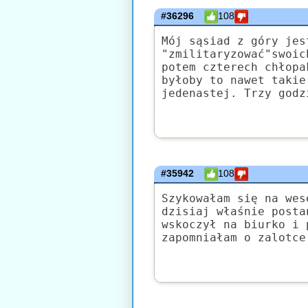
#36296
108
Mój sąsiad z góry jes
"zmilitaryzować"swoic
potem czterech chłopa
byłoby to nawet takie
jedenastej. Trzy godz
#35942
108
Szykowałam się na wes
dzisiaj właśnie posta
wskoczył na biurko i 
zapomniałam o zalotce