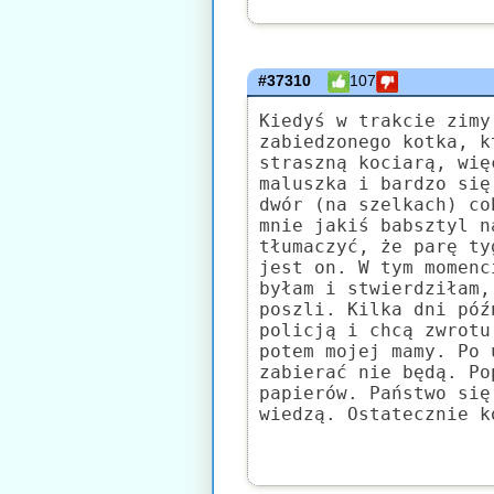
#37310
107
Kiedyś w trakcie zimy
zabiedzonego kotka, k
straszną kociarą, wię
maluszka i bardzo się
dwór (na szelkach) co
mnie jakiś babsztyl n
tłumaczyć, że parę ty
jest on. W tym momenc
byłam i stwierdziłam,
poszli. Kilka dni póź
policją i chcą zwrotu
potem mojej mamy. Po 
zabierać nie będą. Po
papierów. Państwo się
wiedzą. Ostatecznie k