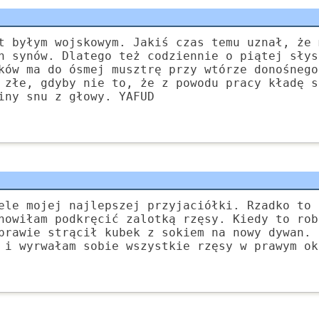
t byłym wojskowym. Jakiś czas temu uznał, że 
h synów. Dlatego też codziennie o piątej słys
ków ma do ósmej musztrę przy wtórze donośnego
 złe, gdyby nie to, że z powodu pracy kładę s
iny snu z głowy. YAFUD
ele mojej najlepszej przyjaciółki. Rzadko to 
nowiłam podkręcić zalotką rzęsy. Kiedy to rob
prawie strącił kubek z sokiem na nowy dywan. 
 i wyrwałam sobie wszystkie rzęsy w prawym ok