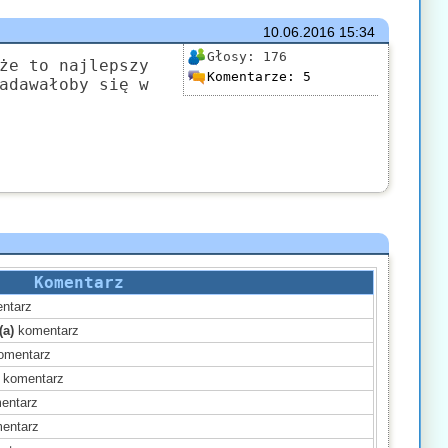
10.06.2016
15:34
Głosy:
176
że to najlepszy
Komentarze:
5
adawałoby się w
Komentarz
ntarz
(a)
komentarz
omentarz
komentarz
entarz
entarz