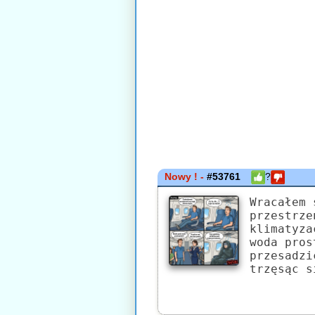
Nowy ! -
#53761
?
Wracałem 
przestrze
klimatyza
woda pros
przesadzi
trzęsąc s