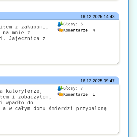
16.12.2025
14:43
Głosy:
5
iłem z zakupami,
Komentarze:
4
 na mnie z
i. Jajecznica z
16.12.2025
09:47
Głosy:
7
a kaloryferze,
Komentarze:
1
łem i zobaczyłem,
i wpadło do
 a w całym domu śmierdzi przypaloną