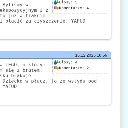
Głosy:
5
 Byliśmy w
Komentarze:
4
ekspozycyjnym i z
to już w trakcie
i płacić za czyszczenie. YAFUD
16.12.2025
18:56
Głosy:
4
w LEGO, o którym
Komentarze:
2
m się z bratem.
łku brakuje
 Dziecko w płacz, ja ze wstydu pod
 YAFUD