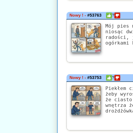
Nowy ! -
#53763
?
Mój pies 
niosąc dw
radości, 
ogórkami 
Nowy ! -
#53753
?
Piekłem c
żeby wyro
że ciasto
wnętrza ż
drożdżówk