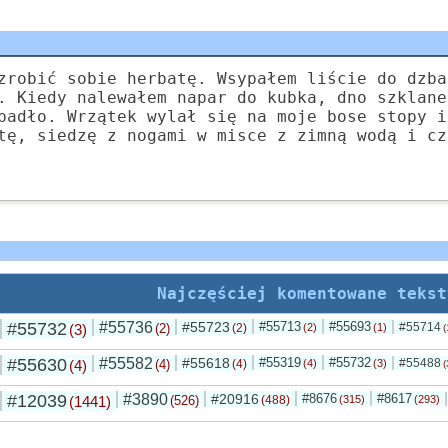
zrobić sobie herbatę. Wsypałem liście do dzba
. Kiedy nalewałem napar do kubka, dno szklane
padło. Wrzątek wylał się na moje bose stopy i
tę, siedzę z nogami w misce z zimną wodą i cz
Najczęściej komentowane tekst
#55732
#55736
#55723
#55713
#55693
#55714
(3)
(2)
(2)
(2)
(1)
(
#55630
#55582
#55618
#55319
#55732
#55488
(4)
(4)
(4)
(4)
(3)
(
#12039
#3890
#20916
#8676
#8617
(1441)
(526)
(488)
(315)
(293)