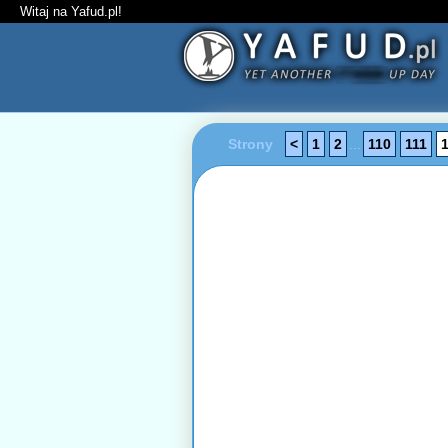
Witaj na Yafud.pl!
Strony
<
1
2
...
110
111