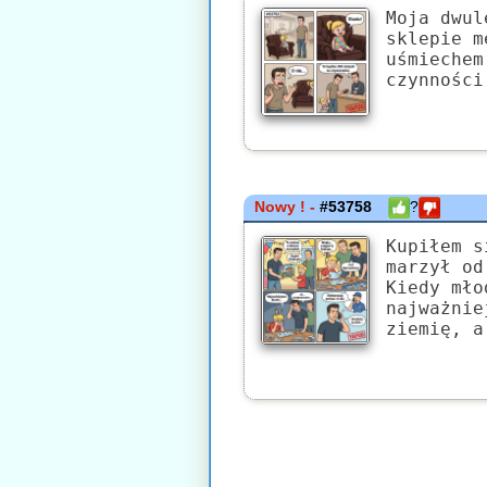
Moja dwul
sklepie m
uśmiechem
czynności
Nowy ! -
#53758
?
Kupiłem s
marzył od
Kiedy mło
najważnie
ziemię, a