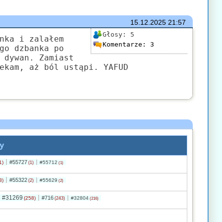
15.12.2025
21:57
Głosy:
5
nka i zalałem
Komentarze:
3
go dzbanka po
 dywan. Zamiast
ekam, aż ból ustąpi. YAFUD
y
#55727
1)
#55712
(1)
(1)
#55322
3)
#55629
(2)
(2)
#31269
#716
(258)
#32804
(243)
(216)