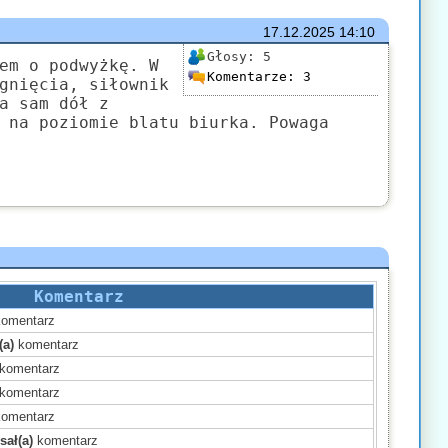
17.12.2025
14:10
Głosy:
5
em o podwyżkę. W
Komentarze:
3
gnięcia, siłownik
a sam dół z
 na poziomie blatu biurka. Powaga
Komentarz
omentarz
(a)
komentarz
komentarz
komentarz
omentarz
sał(a)
komentarz