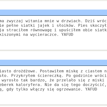
ma zwyczaj witania mnie w drzwiach. Dziś wróc
ie pełne siatki jajek i słoików. Pies skoczył
ja straciłem równowagę i upuściłem obie siatk
kiszonymi na wycieraczce. YAFUD
iasto drożdżowe. Postawiłem miskę z ciastem n
sło. Przykryłem ściereczką. Po godzinie wróci
 wyrosło tak bardzo, że przelało się z miski 
eberek kaloryfera. Nie da się tego doczyścić,
ą, gdy tylko włączy się ogrzewanie. YAFUD