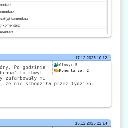
entarz
mentarz
sał(a)
komentarz
)
komentarz
mentarz
entarz
entarz
mentarz
17.12.2025
10:12
(a)
komentarz
Głosy:
5
(a)
komentarz
óry. Po godzinie
Komentarze:
2
brana' to chwyt
entarz
y zafarbowały mi
(a)
komentarz
, że nie schodziła przez tydzień.
(a)
komentarz
entarz
16.12.2025
22:14