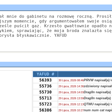
ał mnie do gabinetu na rozmowę roczną. Prosił
jszym momencie, gdy argumentowałem swoje osią
ześle puścił gaz. Krzesło gwałtownie opadło n
ykiem, sprawiając, że moja broda znalazła się
prysła błyskawicznie. YAFUD
YAFUD #
56393
PRVW
napisał(a)
k
30 Lipca, 2026 08:46
55736
zdziwiony
napisał
29 Lipca, 2026 14:38
55730
Drag0n
napisał(a)
29 Lipca, 2026 14:03
55713
Drag0n
napisał(a)
29 Lipca, 2026 13:59
55723
QTWU
napisał(a)
k
29 Lipca, 2026 12:13
56386
num num cat
napi
29 Lipca, 2026 10:27