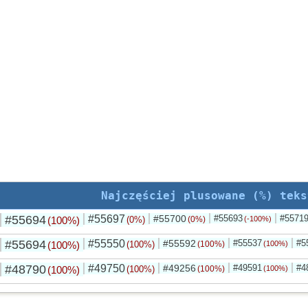
Najczęściej plusowane (%) teks
#55694
#55697
#55700
#55693
#5571
(100%)
(0%)
(0%)
(-100%)
#55694
#55550
#55592
#55537
#5
(100%)
(100%)
(100%)
(100%)
#48790
#49750
#49256
#49591
#4
(100%)
(100%)
(100%)
(100%)