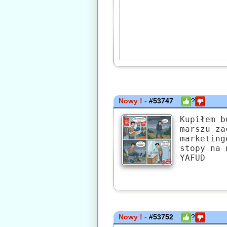
Nowy ! -
#53747
?
Kupiłem b
marszu za
marketing
stopy na 
YAFUD
Nowy ! -
#53752
?