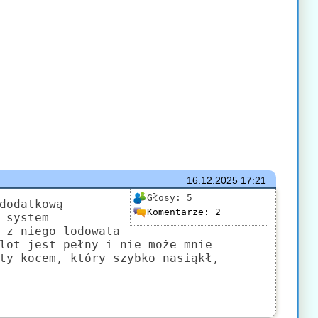
16.12.2025
17:21
Głosy:
5
dodatkową
Komentarze:
2
 system
 z niego lodowata
lot jest pełny i nie może mnie
ty kocem, który szybko nasiąkł,