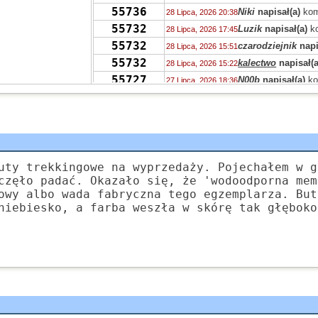
55736
Niki
napisał(a)
kom
28 Lipca, 2026 20:38
55732
Luzik
napisał(a)
ko
28 Lipca, 2026 17:45
55732
czarodziejnik
napi
28 Lipca, 2026 15:51
55732
kalectwo
napisał(a
28 Lipca, 2026 15:22
55727
N00b
napisał(a)
ko
27 Lipca, 2026 18:36
55713
gnat
napisał(a)
kom
27 Lipca, 2026 11:13
55723
gnat
napisał(a)
kom
27 Lipca, 2026 11:09
55693
gnak
napisał(a)
ko
27 Lipca, 2026 09:23
55681
zdziwiony
napisał
26 Lipca, 2026 17:06
55714
zdziwiony
napisał
uty trekkingowe na wyprzedaży. Pojechałem w g
26 Lipca, 2026 13:05
częło padać. Okazało się, że 'wodoodporna mem
55712
fakt
napisał(a)
kom
25 Lipca, 2026 16:07
owy albo wada fabryczna tego egzemplarza. But
55674
zdziwiony
napisał
24 Lipca, 2026 22:11
niebiesko, a farba weszła w skórę tak głęboko
55697
zdziwiony
napisał
24 Lipca, 2026 22:03
55686
fakt
napisał(a)
kom
24 Lipca, 2026 10:01