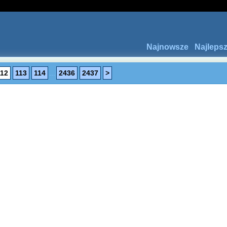
Najnowsze
Najleps
112
113
114
...
2436
2437
>