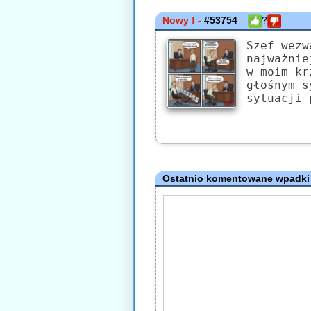
Nowy ! -
#53754
?
Szef wezw
najważnie
w moim kr
głośnym s
sytuacji 
Ostatnio komentowane wpadki