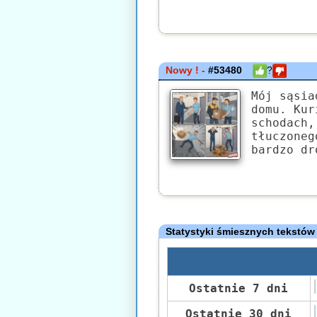
Nowy ! -
#53480
?
Mój sąsia
domu. Kur
schodach,
tłuczoneg
bardzo dr
Statystyki śmiesznych tekstów
Ostatnie 7 dni
Ostatnie 30 dni