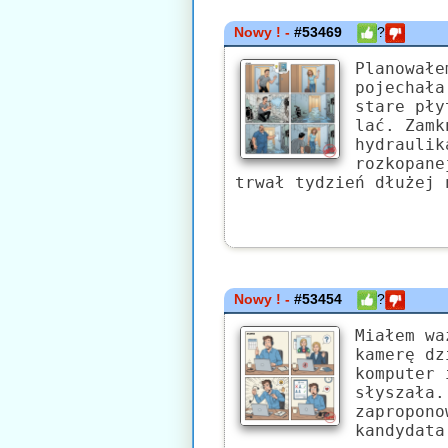
Nowy ! -
#53469
?
Planowałe
pojechała
stare pły
lać. Zamk
hydraulik
rozkopane
trwał tydzień dłużej 
Nowy ! -
#53454
?
Miałem wa
kamerę dz
komputer 
słyszała.
zapropono
kandydata