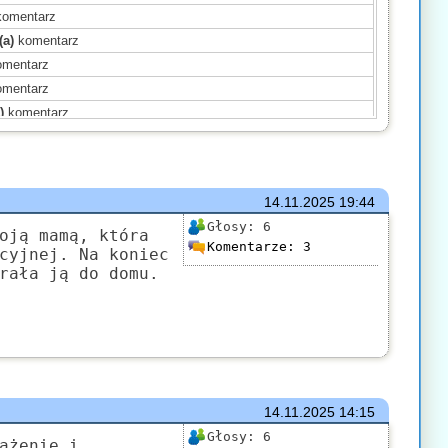
omentarz
(a)
komentarz
mentarz
mentarz
)
komentarz
ntarz
ał(a)
komentarz
ał(a)
komentarz
14.11.2025
19:44
)
komentarz
Głosy:
6
oją mamą, która
Komentarze:
3
)
komentarz
cyjnej. Na koniec
rała ją do domu.
)
komentarz
mentarz
(a)
komentarz
komentarz
14.11.2025
14:15
Głosy:
6
ażenie i