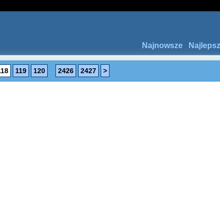
Najnowsze
Najleps
118
119
120
...
2426
2427
>