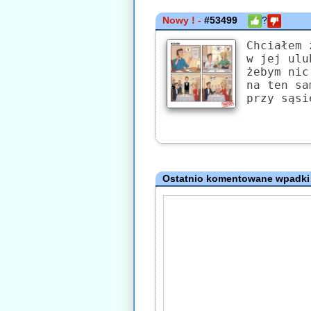
Nowy ! -
#53499
?
Chciałem 
w jej ulu
żebym nic
na ten sa
przy sąsi
Ostatnio komentowane wpadki