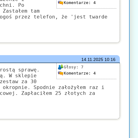
Komentarze:
4
chni. Po
 Zastałem tam
ogoś przez telefon, że 'jest twarde
14.11.2025
10:16
Głosy:
7
rostą sprawę.
Komentarze:
4
ą. W sklepie
zestaw za 30
 okropnie. Spodnie założyłem raz i
cowej. Zapłaciłem 25 złotych za