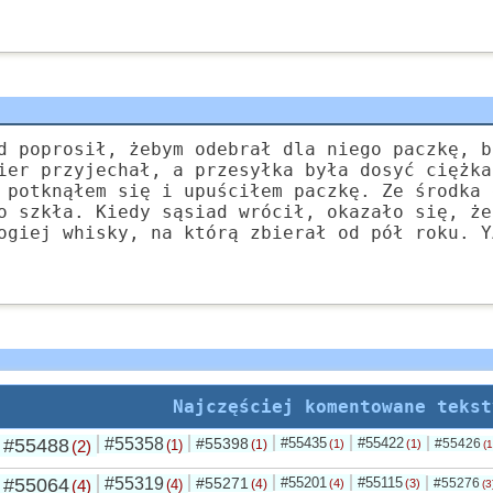
d poprosił, żebym odebrał dla niego paczkę, b
ier przyjechał, a przesyłka była dosyć ciężka
 potknąłem się i upuściłem paczkę. Ze środka 
o szkła. Kiedy sąsiad wrócił, okazało się, że
ogiej whisky, na którą zbierał od pół roku. Y
Najczęściej komentowane tekst
#55488
#55358
#55398
#55435
#55422
#55426
(2)
(1)
(1)
(1)
(1)
(1
#55064
#55319
#55271
#55201
#55115
#55276
(4)
(4)
(4)
(4)
(3)
(3