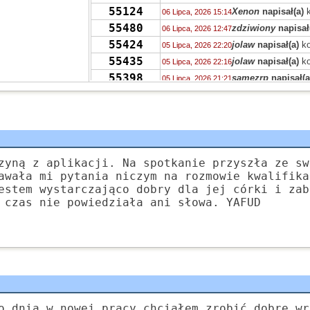
55124
Xenon
napisał(a)
k
06 Lipca, 2026 15:14
55480
zdziwiony
napisał
06 Lipca, 2026 12:47
55424
jolaw
napisał(a)
ko
05 Lipca, 2026 22:20
55435
jolaw
napisał(a)
ko
05 Lipca, 2026 22:16
55398
samezrp
napisał(a
05 Lipca, 2026 21:21
55396
Mi
napisał(a)
kome
05 Lipca, 2026 19:44
55358
ciotka Klotka
napis
05 Lipca, 2026 06:41
TRASH
55394
ciotka Klotka
napis
05 Lipca, 2026 06:36
TRASH
55319
Peppone
napisał(a
04 Lipca, 2026 15:04
zyną z aplikacji. Na spotkanie przyszła ze sw
55393
Peppone
napisał(a
04 Lipca, 2026 15:03
awała mi pytania niczym na rozmowie kwalifika
55422
estem wystarczająco dobry dla jej córki i zab
Peppone
napisał(a
04 Lipca, 2026 15:02
 czas nie powiedziała ani słowa. YAFUD
55322
wasp
napisał(a)
ko
03 Lipca, 2026 15:31
55322
zdziwiony
napisał
03 Lipca, 2026 10:41
55319
Grejon
napisał(a)
02 Lipca, 2026 13:57
o dnia w nowej pracy chciałem zrobić dobre wr