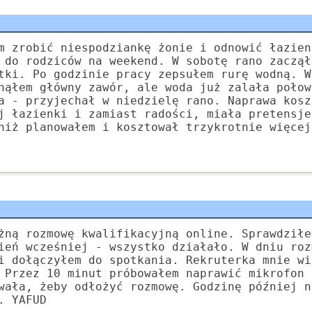
m zrobić niespodziankę żonie i odnowić łazien
 do rodziców na weekend. W sobotę rano zaczął
tki. Po godzinie pracy zepsułem rurę wodną. W
nąłem główny zawór, ale woda już zalała połow
a - przyjechał w niedzielę rano. Naprawa kosz
j łazienki i zamiast radości, miała pretensje
niż planowałem i kosztował trzykrotnie więcej
żną rozmowę kwalifikacyjną online. Sprawdziłe
ień wcześniej - wszystko działało. W dniu roz
i dołączyłem do spotkania. Rekruterka mnie wi
 Przez 10 minut próbowałem naprawić mikrofon 
wała, żeby odłożyć rozmowę. Godzinę później n
. YAFUD