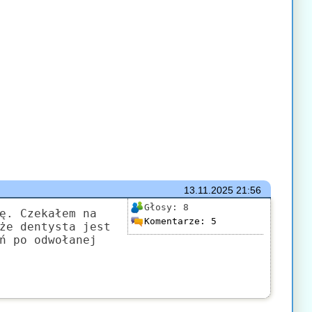
13.11.2025
21:56
Głosy:
8
ę. Czekałem na
Komentarze:
5
że dentysta jest
ń po odwołanej