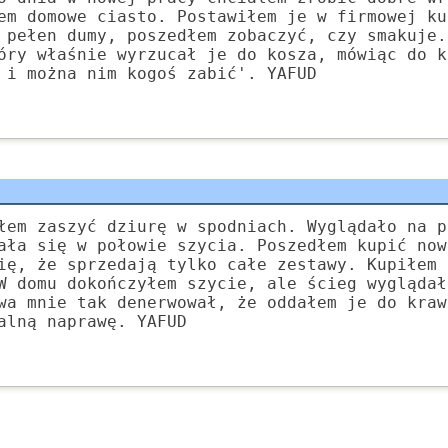
em domowe ciasto. Postawiłem je w firmowej ku
 pełen dumy, poszedłem zobaczyć, czy smakuje.
óry właśnie wyrzucał je do kosza, mówiąc do k
 i można nim kogoś zabić'. YAFUD
łem zaszyć dziurę w spodniach. Wyglądało na p
ała się w połowie szycia. Poszedłem kupić now
ię, że sprzedają tylko całe zestawy. Kupiłem 
W domu dokończyłem szycie, ale ścieg wyglądał
wa mnie tak denerwował, że oddałem je do kraw
alną naprawę. YAFUD