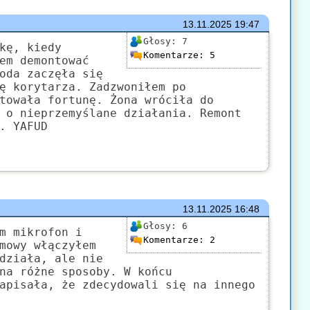
13.11.2025
19:47
Głosy:
7
kę, kiedy
Komentarze:
5
em demontować
oda zaczęła się
ę korytarza. Zadzwoniłem po
towała fortunę. Żona wróciła do
 o nieprzemyślane działania. Remont
. YAFUD
13.11.2025
16:48
Głosy:
6
m mikrofon i
Komentarze:
2
mowy włączyłem
działa, ale nie
na różne sposoby. W końcu
apisała, że zdecydowali się na innego