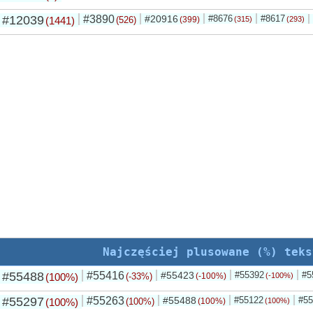
#12039
#3890
#20916
#8676
#8617
(1441)
(526)
(399)
(315)
(293)
Najczęściej plusowane (%) teks
#55488
#55416
#55423
#55392
#5
(100%)
(-33%)
(-100%)
(-100%)
#55297
#55263
#55488
#55122
#55
(100%)
(100%)
(100%)
(100%)