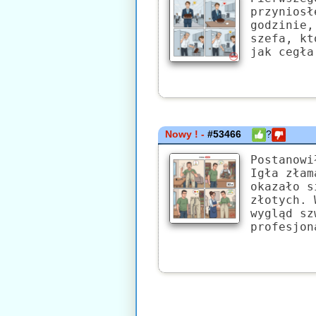
przyniosł
godzinie,
szefa, kt
jak cegła
Nowy ! -
#53466
?
Postanowi
Igła złam
okazało s
złotych. 
wygląd sz
profesjon