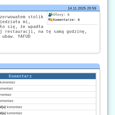
14.11.2025
20:59
Głosy:
6
zerwowałem stolik
Komentarze:
6
iedziała mi,
ło się, że wpadła
j restauracji, na tę samą godzinę,
 ubaw. YAFUD
Komentarz
komentarz
omentarz
mentarz
omentarz
ł(a)
komentarz
ł(a)
komentarz