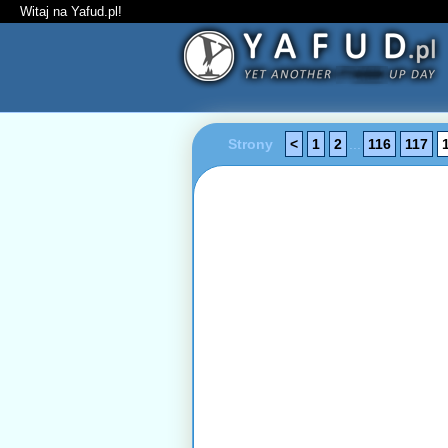
Witaj na Yafud.pl!
Strony
<
1
2
...
116
117