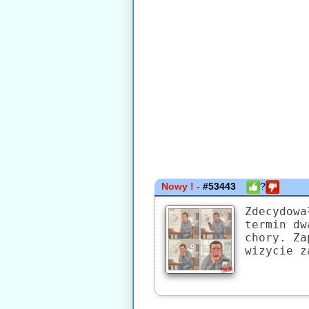
Nowy ! -
#53443
?
Zdecydowa
termin dw
chory. Za
wizycie z