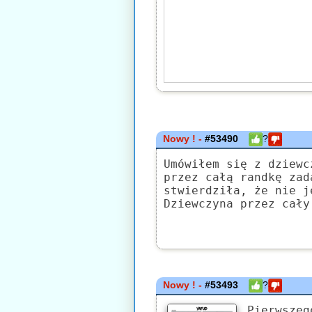
Nowy ! -
#53490
?
Umówiłem się z dziewc
przez całą randkę zad
stwierdziła, że nie j
Dziewczyna przez cały
Nowy ! -
#53493
?
Pierwszeg