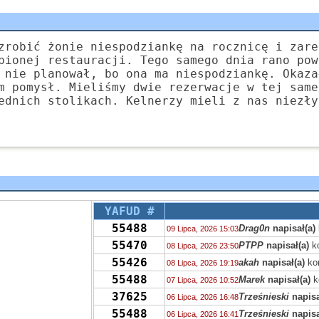
zrobić żonie niespodziankę na rocznicę i zare
bionej restauracji. Tego samego dnia rano pow
 nie planował, bo ona ma niespodziankę. Okaza
m pomysł. Mieliśmy dwie rezerwacje w tej same
ednich stolikach. Kelnerzy mieli z nas niezły
YAFUD #
55488
Drag0n
napisał(a)
09 Lipca, 2026 15:03
55470
PTPP
napisał(a)
k
08 Lipca, 2026 23:50
55426
akah
napisał(a)
ko
08 Lipca, 2026 19:19
55488
Marek
napisał(a)
k
07 Lipca, 2026 10:52
37625
Trześnieski
napisa
06 Lipca, 2026 16:48
55488
Trześnieski
napisa
06 Lipca, 2026 16:41