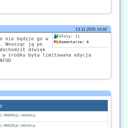
13.11.2025
14:02
Głosy:
11
o nie będzie go w
Komentarze:
6
. Wnosząc ją po
dochodził dźwięk
 w środku była limitowana edycja
AFUD
y
#55470
)
#55394
(1)
(1)
#55125
)
#55232
(3)
(3)