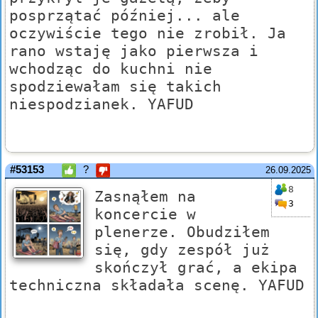
posprzątać później... ale
oczywiście tego nie zrobił. Ja
rano wstaję jako pierwsza i
wchodząc do kuchni nie
spodziewałam się takich
niespodzianek. YAFUD
#53153
?
26.09.2025
8
Zasnąłem na
3
koncercie w
plenerze. Obudziłem
się, gdy zespół już
skończył grać, a ekipa
techniczna składała scenę. YAFUD