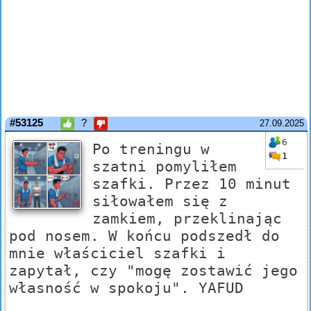
#53125
?
27.09.2025
6
Po treningu w
1
szatni pomyliłem
szafki. Przez 10 minut
siłowałem się z
zamkiem, przeklinając
pod nosem. W końcu podszedł do
mnie właściciel szafki i
zapytał, czy "mogę zostawić jego
własność w spokoju". YAFUD