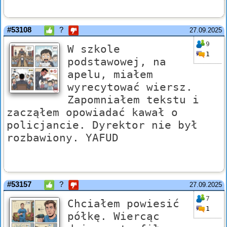
#53108
?
27.09.2025
9
W szkole
1
podstawowej, na
apelu, miałem
wyrecytować wiersz.
Zapomniałem tekstu i
zacząłem opowiadać kawał o
policjancie. Dyrektor nie był
rozbawiony. YAFUD
#53157
?
27.09.2025
7
Chciałem powiesić
1
półkę. Wiercąc