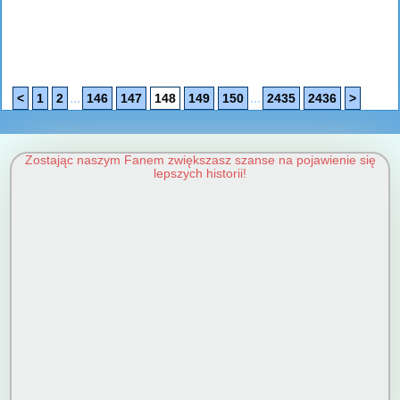
...
...
<
1
2
146
147
148
149
150
2435
2436
>
Zostając naszym Fanem zwiększasz szanse na pojawienie się
lepszych historii!