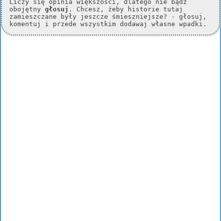
Liczy się opinia większości, dlatego nie bądź
obojętny
głosuj
. Chcesz, żeby historie tutaj
zamieszczane były jeszcze śmieszniejsze? - głosuj,
komentuj i przede wszystkim dodawaj własne wpadki.