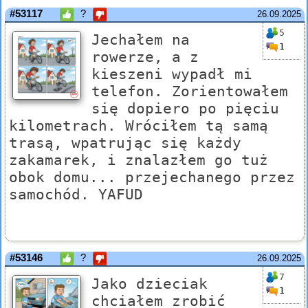
#53117
?
26.09.2025
5
Jechałem na
1
rowerze, a z
kieszeni wypadł mi
telefon. Zorientowałem
się dopiero po pięciu
kilometrach. Wróciłem tą samą
trasą, wpatrując się każdy
zakamarek, i znalazłem go tuż
obok domu... przejechanego przez
samochód. YAFUD
#53146
?
26.09.2025
7
Jako dzieciak
1
chciałem zrobić