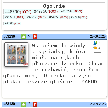
Ogólnie
#48790
#49750
#49256
(100%)
(100%)
(100%)
#49591
#48850
#54359
(100%)
(100%)
#53956
(100%)
(100%)
#54375
(100%)
#53136
?
25.09.2025
7
Wsiadłem do windy
3
z sąsiadką, która
miała na rękach
płaczące dziecko. Chcąc
je rozbawić, zrobiłem
głupią minę. Dziecko zaczęło
płakać jeszcze głośniej. YAFUD
#53130
?
25.09.2025