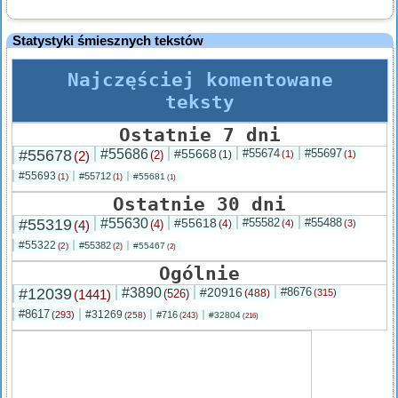
Statystyki śmiesznych tekstów
Najczęściej komentowane
teksty
Ostatnie 7 dni
#55678
#55686
#55668
#55674
#55697
(2)
(2)
(1)
(1)
(1)
#55693
#55712
(1)
#55681
(1)
(1)
Ostatnie 30 dni
#55319
#55630
#55618
#55582
#55488
(4)
(4)
(4)
(4)
(3)
#55322
#55382
(2)
#55467
(2)
(2)
Ogólnie
#12039
#3890
#20916
#8676
(1441)
(526)
(488)
(315)
#8617
#31269
(293)
#716
(258)
#32804
(243)
(216)