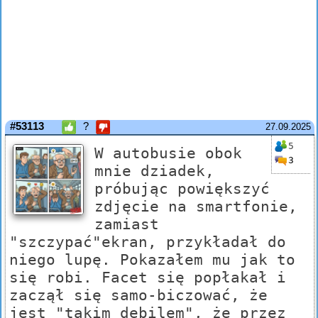
#53113
?
27.09.2025
5
W autobusie obok
3
mnie dziadek,
próbując powiększyć
zdjęcie na smartfonie,
zamiast
"szczypać"ekran, przykładał do
niego lupę. Pokazałem mu jak to
się robi. Facet się popłakał i
zaczął się samo-biczować, że
jest "takim debilem", że przez