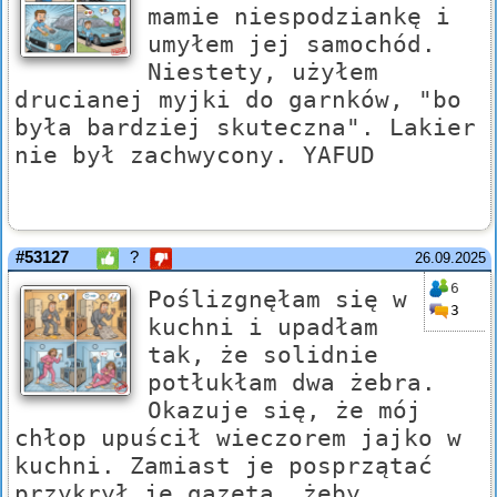
mamie niespodziankę i
umyłem jej samochód.
Niestety, użyłem
drucianej myjki do garnków, "bo
była bardziej skuteczna". Lakier
nie był zachwycony. YAFUD
#53127
?
26.09.2025
6
Poślizgnęłam się w
3
kuchni i upadłam
tak, że solidnie
potłukłam dwa żebra.
Okazuje się, że mój
chłop upuścił wieczorem jajko w
kuchni. Zamiast je posprzątać
przykrył je gazetą, żeby