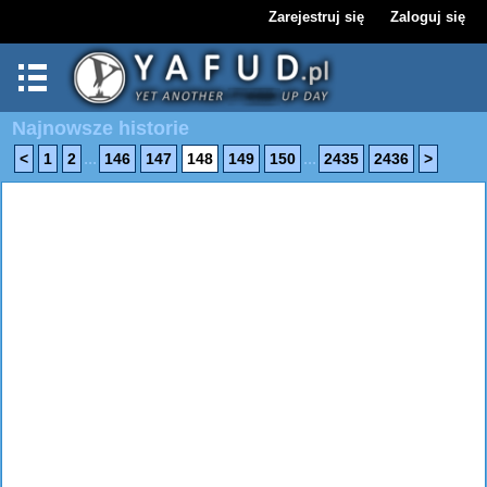
Zarejestruj się
Zaloguj się
Najnowsze historie
...
...
<
1
2
146
147
148
149
150
2435
2436
>