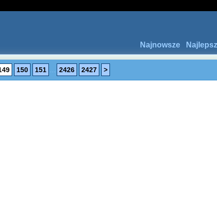
Najnowsze
Najleps
149
150
151
...
2426
2427
>