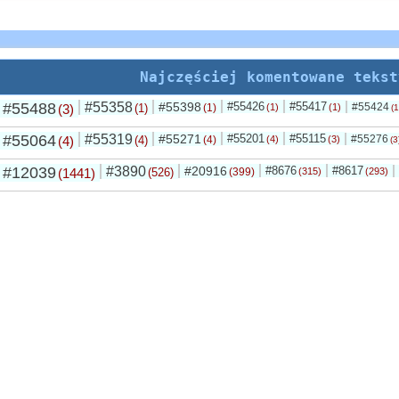
Najczęściej komentowane tekst
#55488
#55358
#55398
#55426
#55417
#55424
(3)
(1)
(1)
(1)
(1)
(1
#55064
#55319
#55271
#55201
#55115
#55276
(4)
(4)
(4)
(4)
(3)
(3
#12039
#3890
#20916
#8676
#8617
(1441)
(526)
(399)
(315)
(293)