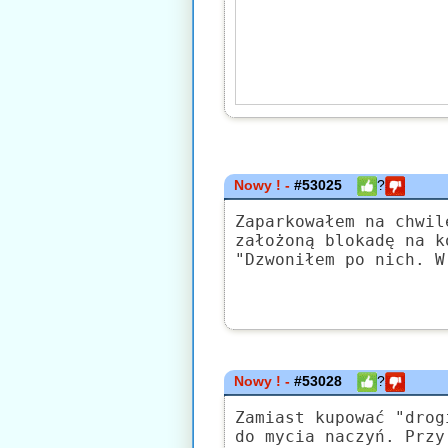
Nowy ! -
#53025
?
Zaparkowałem na chwil
założoną blokadę na k
"Dzwoniłem po nich. W
Nowy ! -
#53028
?
Zamiast kupować "drog
do mycia naczyń. Przy