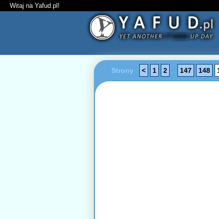
Witaj na Yafud.pl!
Strony
<
1
2
...
147
148