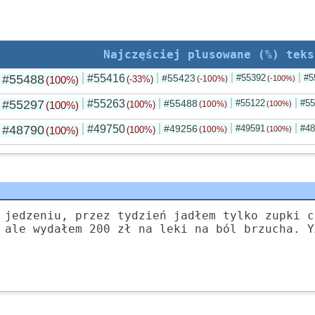
Najczęściej plusowane (%) teks
#55488
#55416
#55423
#55392
#5
(100%)
(-33%)
(-100%)
(-100%)
#55297
#55263
#55488
#55122
#55
(100%)
(100%)
(100%)
(100%)
#48790
#49750
#49256
#49591
#48
(100%)
(100%)
(100%)
(100%)
 jedzeniu, przez tydzień jadłem tylko zupki c
 ale wydałem 200 zł na leki na ból brzucha. Y