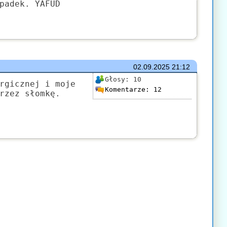
padek. YAFUD
02.09.2025
21:12
Głosy:
10
rgicznej i moje
Komentarze:
12
rzez słomkę.