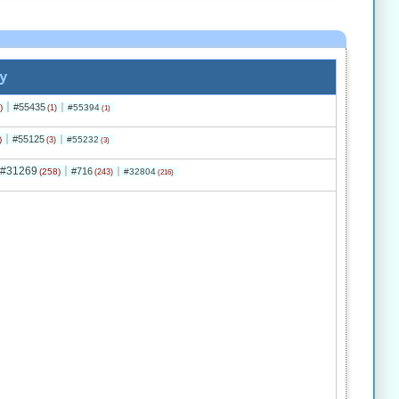
y
#55435
)
#55394
(1)
(1)
#55125
)
#55232
(3)
(3)
#31269
#716
(258)
#32804
(243)
(216)