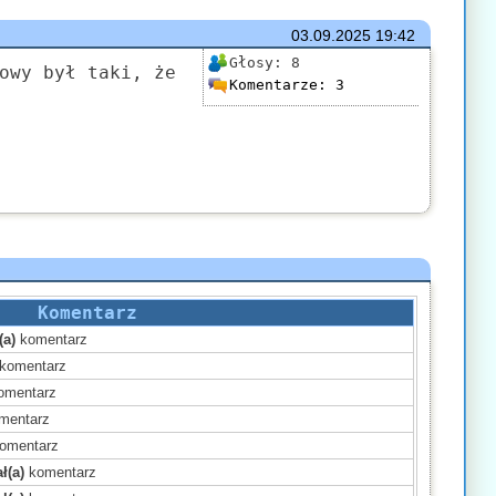
03.09.2025
19:42
Głosy:
8
owy był taki, że
Komentarze:
3
Komentarz
(a)
komentarz
komentarz
omentarz
mentarz
omentarz
ł(a)
komentarz