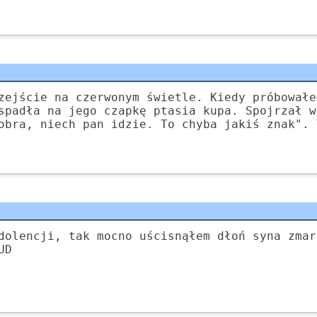
zejście na czerwonym świetle. Kiedy próbowałe
spadła na jego czapkę ptasia kupa. Spojrzał w
obra, niech pan idzie. To chyba jakiś znak". 
dolencji, tak mocno uścisnąłem dłoń syna zmar
UD