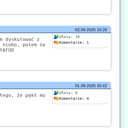
02.09.2025
10:20
Głosy:
10
m dyskutować z
Komentarze:
1
 niebo, potem na
YAFUD
01.09.2025
20:42
Głosy:
9
łego, że pękł mu
Komentarze:
4