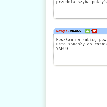
przednia szyba pokrył
Nowy ! -
#53027
?
Poszłam na zabieg pow
usta spuchły do rozmi
YAFUD