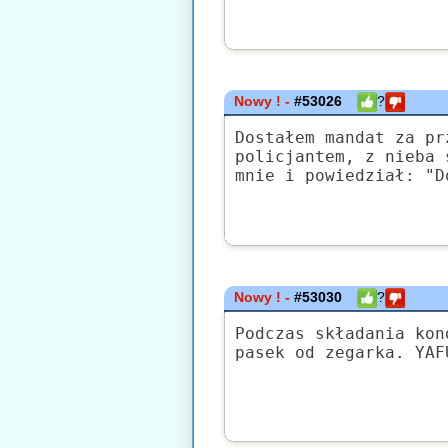
Nowy ! -
#53026
?
Dostałem mandat za pr
policjantem, z nieba 
mnie i powiedział: "D
Nowy ! -
#53030
?
Podczas składania kon
pasek od zegarka. YAF