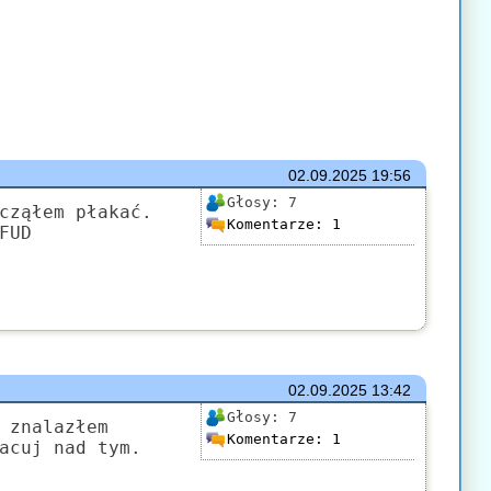
02.09.2025
19:56
Głosy:
7
cząłem płakać.
Komentarze:
1
FUD
02.09.2025
13:42
Głosy:
7
 znalazłem
Komentarze:
1
acuj nad tym.