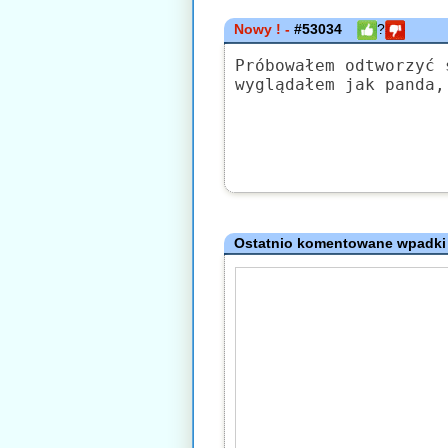
Nowy ! -
#53034
?
Próbowałem odtworzyć 
wyglądałem jak panda,
Ostatnio komentowane wpadki