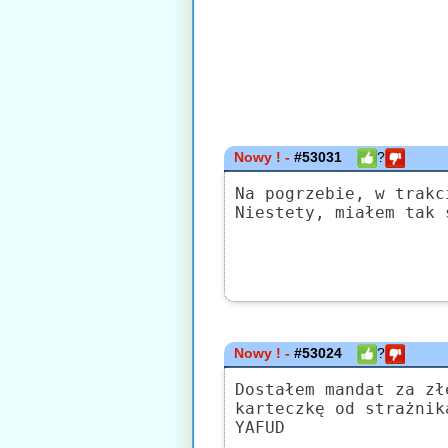
Nowy ! -
#53031
?
Na pogrzebie, w trakc
Niestety, miałem tak 
Nowy ! -
#53024
?
Dostałem mandat za zł
karteczkę od strażnik
YAFUD