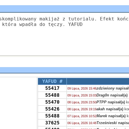
skomplikowany makijaż z tutorialu. Efekt końc
 która wpadła do tęczy. YAFUD
YAFUD #
55417
zdziwiony
napisał
09 Lipca, 2026 15:46
55488
Drag0n
napisał(a)
09 Lipca, 2026 15:03
55470
PTPP
napisał(a)
k
08 Lipca, 2026 23:50
55426
akah
napisał(a)
ko
08 Lipca, 2026 19:19
55488
Marek
napisał(a)
k
07 Lipca, 2026 10:52
37625
Trześnieski
napisa
06 Lipca, 2026 16:48