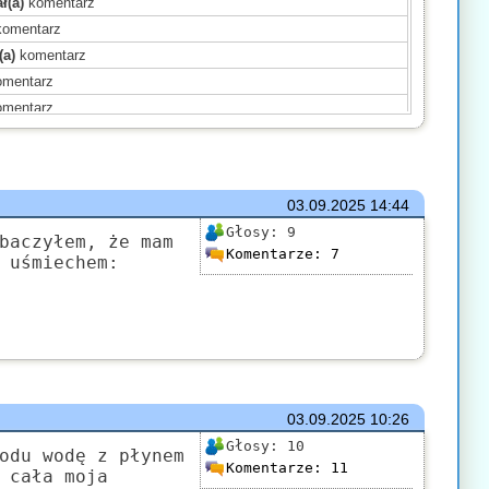
ł(a)
komentarz
omentarz
(a)
komentarz
mentarz
mentarz
)
komentarz
ntarz
ał(a)
komentarz
03.09.2025
14:44
ał(a)
komentarz
Głosy:
9
baczyłem, że mam
Komentarze:
7
)
komentarz
 uśmiechem:
)
komentarz
)
komentarz
mentarz
(a)
komentarz
03.09.2025
10:26
Głosy:
10
odu wodę z płynem
Komentarze:
11
 cała moja