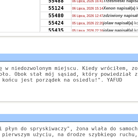
55488
Trześnieski
napisa
06 Lipca, 2026 16:41
55124
Xenon
napisał(a)
k
06 Lipca, 2026 15:14
55480
zdziwiony
napisał
06 Lipca, 2026 12:47
55424
jolaw
napisał(a)
ko
05 Lipca, 2026 22:20
55435
jolaw
napisał(a)
ko
05 Lipca, 2026 22:16
55398
samezrp
napisał(a
05 Lipca, 2026 21:21
55396
Mi
napisał(a)
kome
05 Lipca, 2026 19:44
55358
ciotka Klotka
napis
05 Lipca, 2026 06:41
TRASH
55394
ciotka Klotka
napis
05 Lipca, 2026 06:36
ę w niedozwolonym miejscu. Kiedy wróciłem, zo
TRASH
55319
Peppone
napisał(a
04 Lipca, 2026 15:04
oło. Obok stał mój sąsiad, który powiedział z
55393
 końcu jest porządek na osiedlu!". YAFUD
Peppone
napisał(a
04 Lipca, 2026 15:03
55422
Peppone
napisał(a
04 Lipca, 2026 15:02
55322
wasp
napisał(a)
ko
03 Lipca, 2026 15:31
55322
zdziwiony
napisał
03 Lipca, 2026 10:41
i płyn do spryskiwaczy", żona wlała do samoch
 pierwszym użyciu, na drodze szybkiego ruchu,